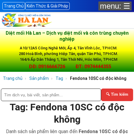
menu: ☰
Trang Chủ
Kiến Thức & Giải Pháp
Diệt mối Hà Lan – Dịch vụ diệt mối và côn trùng chuyên
nghiệp
A10/12A5 Công Nghệ Mới, Ấp 4, Tân Vĩnh Lộc, TPHCM.
280 Hoà Bình, phường Hiệp Tân, quận Tân Phú, TPHCM.
164/6 Ấp Dân Thắng 1, Tân Thới Nhì, Hóc Môn, TPHCM
DĐ: 0916666726
ĐT: 0974444355
Trang chủ
Sản phẩm
Tag
Fendona 10SC có độc không
🔍 Tìm kiếm
Tag: Fendona 10SC có độc
không
Danh sách sản phẩm liên quan đến
Fendona 10SC có độc