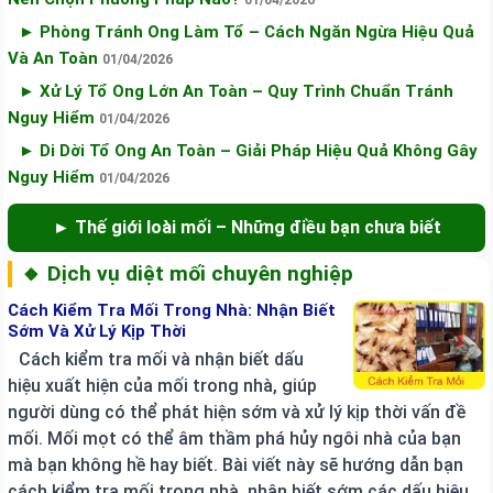
01/04/2026
► Phòng Tránh Ong Làm Tổ – Cách Ngăn Ngừa Hiệu Quả
Và An Toàn
01/04/2026
► Xử Lý Tổ Ong Lớn An Toàn – Quy Trình Chuẩn Tránh
Nguy Hiểm
01/04/2026
► Di Dời Tổ Ong An Toàn – Giải Pháp Hiệu Quả Không Gây
Nguy Hiểm
01/04/2026
► Thế giới loài mối – Những điều bạn chưa biết
🔸 Dịch vụ diệt mối chuyên nghiệp
Cách Kiểm Tra Mối Trong Nhà: Nhận Biết
Sớm Và Xử Lý Kịp Thời
Cách kiểm tra mối và nhận biết dấu
hiệu xuất hiện của mối trong nhà, giúp
người dùng có thể phát hiện sớm và xử lý kịp thời vấn đề
mối. Mối mọt có thể âm thầm phá hủy ngôi nhà của bạn
mà bạn không hề hay biết. Bài viết này sẽ hướng dẫn bạn
cách kiểm tra mối trong nhà, nhận biết sớm các dấu hiệu