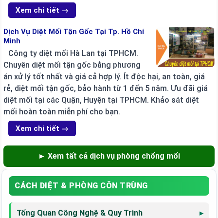
Xem chi tiết →
Dịch Vụ Diệt Mối Tận Gốc Tại Tp. Hồ Chí
Minh
Công ty diệt mối Hà Lan tại TPHCM.
Chuyên diệt mối tận gốc bằng phương
án xử lý tốt nhất và giá cả hợp lý. Ít độc hại, an toàn, giá
rẻ, diệt mối tận gốc, bảo hành từ 1 đến 5 năm. Ưu đãi giá
diệt mối tại các Quận, Huyện tại TPHCM. Khảo sát diệt
mối hoàn toàn miễn phí cho bạn.
Xem chi tiết →
► Xem tất cả dịch vụ phòng chống mối
CÁCH DIỆT & PHÒNG CÔN TRÙNG
Tổng Quan Công Nghệ & Quy Trình