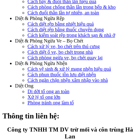
Cách bẫy & đuổi thằn lằn hiệu quả
Cách phòng chống thằn lằn trong bếp & kho
Cách đuổi thằn lằn tự nhiên, an toàn
Diệt & Phòng Ngừa Rệp
Cách diệt rệp bằng nhiệt hiệu quả
Cách diệt rệp bằng thuốc chuyên dụng
Cách kiểm soát rệp trong khách sạn & nhà ở
Diệt & Phòng Ngừa Ve – Bọ Chét
Cách xử lý ve, bọ chét trên thú cưng
Cách diệt ổ ve, bọ chét trong nhà
Cách phòng ngừa ve, bọ chét quay lại
Diệt & Phòng Ngừa Nhện
Cách vệ sinh & xử lý mạng nhện hiệu quả
Cách phun thuốc tồn lưu diệt nhện
Cách ngăn chặn nhện xâm nhập vào nhà
Diệt Ong
Di dời tổ ong an toàn
Xử lý tổ ong lớn
Phòng tránh ong làm tổ
Thông tin liên hệ:
Công ty TNHH TM DV trừ mối và côn trùng Hà
Lan