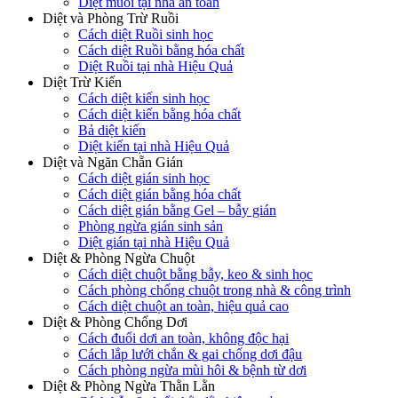
Diệt muỗi tại nhà an toàn
Diệt và Phòng Trừ Ruồi
Cách diệt Ruồi sinh học
Cách diệt Ruồi bằng hóa chất
Diệt Ruồi tại nhà Hiệu Quả
Diệt Trừ Kiến
Cách diệt kiến sinh học
Cách diệt kiến bằng hóa chất
Bả diệt kiến
Diệt kiến tại nhà Hiệu Quả
Diệt và Ngăn Chẵn Gián
Cách diệt gián sinh học
Cách diệt gián bằng hóa chất
Cách diệt gián bằng Gel – bẫy gián
Phòng ngừa gián sinh sản
Diệt gián tại nhà Hiệu Quả
Diệt & Phòng Ngừa Chuột
Cách diệt chuột bằng bẫy, keo & sinh học
Cách phòng chống chuột trong nhà & công trình
Cách diệt chuột an toàn, hiệu quả cao
Diệt & Phòng Chống Dơi
Cách đuổi dơi an toàn, không độc hại
Cách lắp lưới chắn & gai chống dơi đậu
Cách phòng ngừa mùi hôi & bệnh từ dơi
Diệt & Phòng Ngừa Thằn Lằn