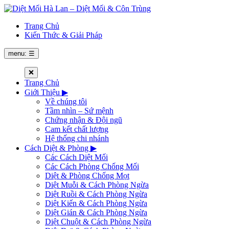
Trang Chủ
Kiến Thức & Giải Pháp
menu: ☰
❌
Trang Chủ
Giới Thiệu
▶
Về chúng tôi
Tầm nhìn – Sứ mệnh
Chứng nhận & Đội ngũ
Cam kết chất lượng
Hệ thống chi nhánh
Cách Diệt & Phòng
▶
Các Cách Diệt Mối
Các Cách Phòng Chống Mối
Diệt & Phòng Chống Mọt
Diệt Muỗi & Cách Phòng Ngừa
Diệt Ruồi & Cách Phòng Ngừa
Diệt Kiến & Cách Phòng Ngừa
Diệt Gián & Cách Phòng Ngừa
Diệt Chuột & Cách Phòng Ngừa