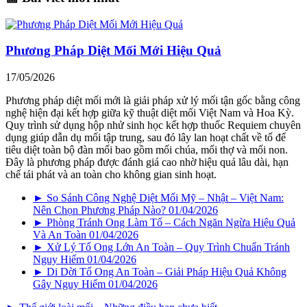
Phương Pháp Diệt Mối Mới Hiệu Quả
17/05/2026
Phương pháp diệt mối mới là giải pháp xử lý mối tận gốc bằng công
nghệ hiện đại kết hợp giữa kỹ thuật diệt mối Việt Nam và Hoa Kỳ.
Quy trình sử dụng hộp nhử sinh học kết hợp thuốc Requiem chuyên
dụng giúp dẫn dụ mối tập trung, sau đó lây lan hoạt chất về tổ để
tiêu diệt toàn bộ đàn mối bao gồm mối chúa, mối thợ và mối non.
Đây là phương pháp được đánh giá cao nhờ hiệu quả lâu dài, hạn
chế tái phát và an toàn cho không gian sinh hoạt.
► So Sánh Công Nghệ Diệt Mối Mỹ – Nhật – Việt Nam:
Nên Chọn Phương Pháp Nào?
01/04/2026
► Phòng Tránh Ong Làm Tổ – Cách Ngăn Ngừa Hiệu Quả
Và An Toàn
01/04/2026
► Xử Lý Tổ Ong Lớn An Toàn – Quy Trình Chuẩn Tránh
Nguy Hiểm
01/04/2026
► Di Dời Tổ Ong An Toàn – Giải Pháp Hiệu Quả Không
Gây Nguy Hiểm
01/04/2026