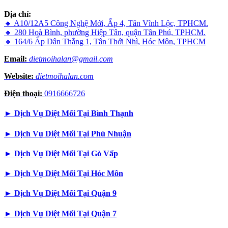
Địa chỉ:
🔸 A10/12A5 Công Nghệ Mới, Ấp 4, Tân Vĩnh Lộc, TPHCM.
🔸 280 Hoà Bình, phường Hiệp Tân, quận Tân Phú, TPHCM.
🔸 164/6 Ấp Dân Thắng 1, Tân Thới Nhì, Hóc Môn, TPHCM
Email:
dietmoihalan@gmail.com
Website:
dietmoihalan.com
Điện thoại:
0916666726
►
Dịch Vụ Diệt Mối Tại Bình Thạnh
►
Dịch Vụ Diệt Mối Tại Phú Nhuận
►
Dịch Vụ Diệt Mối Tại Gò Vấp
►
Dịch Vụ Diệt Mối Tại Hóc Môn
►
Dịch Vụ Diệt Mối Tại Quận 9
►
Dịch Vụ Diệt Mối Tại Quận 7