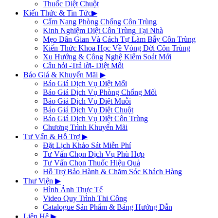
Thuốc Diệt Chuột
Kiến Thức & Tin Tức
▶
Cẩm Nang Phòng Chống Côn Trùng
Kinh Nghiệm Diệt Côn Trùng Tại Nhà
Mẹo Dân Gian Và Cách Tự Làm Bẫy Côn Trùng
Kiến Thức Khoa Học Về Vòng Đời Côn Trùng
Xu Hướng & Công Nghệ Kiểm Soát Mới
Câu hỏi -Trả lời- Diệt Mối
Báo Giá & Khuyến Mãi
▶
Báo Giá Dịch Vụ Diệt Mối
Báo Giá Dịch Vụ Phòng Chống Mối
Báo Giá Dịch Vụ Diệt Muỗi
Báo Giá Dịch Vụ Diệt Chuột
Báo Giá Dịch Vụ Diệt Côn Trùng
Chương Trình Khuyến Mãi
Tư Vấn & Hỗ Trợ
▶
Đặt Lịch Khảo Sát Miễn Phí
Tư Vấn Chọn Dịch Vụ Phù Hợp
Tư Vấn Chọn Thuốc Hiệu Quả
Hỗ Trợ Bảo Hành & Chăm Sóc Khách Hàng
Thư Viện
▶
Hình Ảnh Thực Tế
Video Quy Trình Thi Công
Catalogue Sản Phẩm & Bảng Hướng Dẫn
Liên Hệ
▶