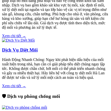
giúp loại bỏ mối đang phá hoại và bảo vệ công trình khỏi tái xâm
nhập. Dịch vụ bao gồm khảo sát khu vực bị mối, xác định tổ mối,
xử lý diệt mối tại nguồn và tạo lớp bảo vệ các vị trí trọng điểm như
sàn gỗ, khung cửa, chân tường. Phù hợp cho nhà ở, văn phòng, cửa
hàng và kho xưởng, giúp hạn chế hư hỏng tài sản và tiết kiệm chi
phí sửa chữa về lâu dài. Giá dịch vụ được tính theo diện tích, mức
độ mối và phương án xử lý thực tế.
Xem chi tiết →
Dịch Vụ Diệt Mối
Hành Động Nhanh Chóng: Ngay khi phát hiện dấu hiệu của mối
xuất hiện trong nhà, bạn cần có giải pháp tiêu diệt chúng ngay lập
tức. Không được chần chừ, bởi mối có thể phát triển nhanh chóng
và gây ra nhiều thiệt hại. Hãy liên hệ với công ty diệt mối Hà Lan
để được tư vấn và xử lý mối một cách an toàn và hiệu quả.
Xem chi tiết →
🛡️ Dịch vụ phòng chống mối