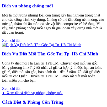
Dịch vụ phòng chống mối
Mối là một trong những loài côn trùng gây hại nghiêm trọng nhất
cho các công trình xây dựng. Chúng có thể tấn công nền móng, cấu
trúc gỗ, thậm chí ăn mòn cả các vật liệu composite và bê tông. Vì
vậy, việc phòng chống mối ngay từ giai đoạn xây dựng nhà mới là
rất quan trọng.
Xem chi tiết →
Dịch Vụ Diệt Mối Tận Gốc Tại Tp. Hồ Chí Minh
Công ty diệt mối Hà Lan tại TPHCM. Chuyên diệt mối tận gốc
bằng phương án xử lý tốt nhất và giá cả hợp lý. Ít độc hại, an toàn,
giá rẻ, diệt mối tận gốc, bảo hành từ 1 đến 5 năm. Ưu đãi giá diệt
mối tại các Quận, Huyện tại TPHCM. Khảo sát diệt mối hoàn
toàn miễn phí cho bạn.
Xem chi tiết →
► Xem tất cả dịch vụ phòng chống mối
Cách Diệt & Phòng Côn Trùng