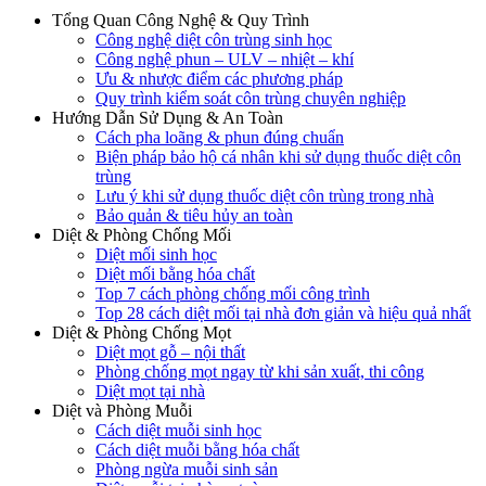
Tổng Quan Công Nghệ & Quy Trình
Công nghệ diệt côn trùng sinh học
Công nghệ phun – ULV – nhiệt – khí
Ưu & nhược điểm các phương pháp
Quy trình kiểm soát côn trùng chuyên nghiệp
Hướng Dẫn Sử Dụng & An Toàn
Cách pha loãng & phun đúng chuẩn
Biện pháp bảo hộ cá nhân khi sử dụng thuốc diệt côn
trùng
Lưu ý khi sử dụng thuốc diệt côn trùng trong nhà
Bảo quản & tiêu hủy an toàn
Diệt & Phòng Chống Mối
Diệt mối sinh học
Diệt mối bằng hóa chất
Top 7 cách phòng chống mối công trình
Top 28 cách diệt mối tại nhà đơn giản và hiệu quả nhất
Diệt & Phòng Chống Mọt
Diệt mọt gỗ – nội thất
Phòng chống mọt ngay từ khi sản xuất, thi công
Diệt mọt tại nhà
Diệt và Phòng Muỗi
Cách diệt muỗi sinh học
Cách diệt muỗi bằng hóa chất
Phòng ngừa muỗi sinh sản