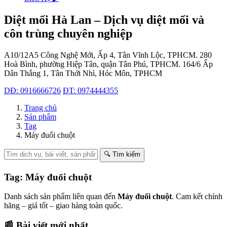
Diệt mối Hà Lan – Dịch vụ diệt mối và
côn trùng chuyên nghiệp
A10/12A5 Công Nghệ Mới, Ấp 4, Tân Vĩnh Lộc, TPHCM.
280
Hoà Bình, phường Hiệp Tân, quận Tân Phú, TPHCM.
164/6 Ấp
Dân Thắng 1, Tân Thới Nhì, Hóc Môn, TPHCM
DĐ: 0916666726
ĐT: 0974444355
Trang chủ
Sản phẩm
Tag
Máy đuổi chuột
🔍 Tìm kiếm
Tag: Máy đuổi chuột
Danh sách sản phẩm liên quan đến
Máy đuổi chuột
. Cam kết chính
hãng – giá tốt – giao hàng toàn quốc.
📰 Bài viết mới nhất