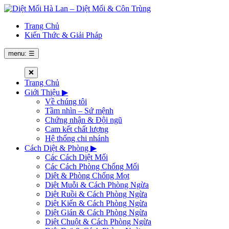
Trang Chủ
Kiến Thức & Giải Pháp
menu: ☰
❌
Trang Chủ
Giới Thiệu
▶
Về chúng tôi
Tầm nhìn – Sứ mệnh
Chứng nhận & Đội ngũ
Cam kết chất lượng
Hệ thống chi nhánh
Cách Diệt & Phòng
▶
Các Cách Diệt Mối
Các Cách Phòng Chống Mối
Diệt & Phòng Chống Mọt
Diệt Muỗi & Cách Phòng Ngừa
Diệt Ruồi & Cách Phòng Ngừa
Diệt Kiến & Cách Phòng Ngừa
Diệt Gián & Cách Phòng Ngừa
Diệt Chuột & Cách Phòng Ngừa