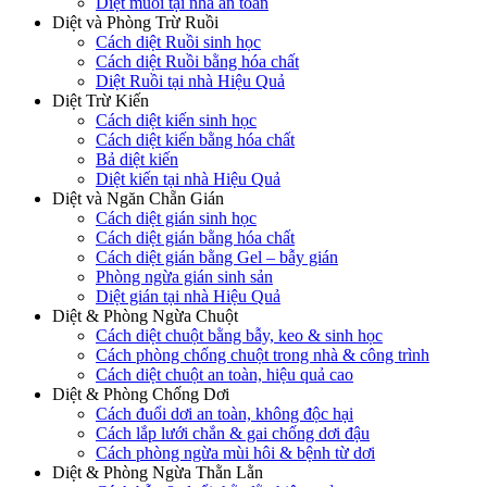
Diệt muỗi tại nhà an toàn
Diệt và Phòng Trừ Ruồi
Cách diệt Ruồi sinh học
Cách diệt Ruồi bằng hóa chất
Diệt Ruồi tại nhà Hiệu Quả
Diệt Trừ Kiến
Cách diệt kiến sinh học
Cách diệt kiến bằng hóa chất
Bả diệt kiến
Diệt kiến tại nhà Hiệu Quả
Diệt và Ngăn Chẵn Gián
Cách diệt gián sinh học
Cách diệt gián bằng hóa chất
Cách diệt gián bằng Gel – bẫy gián
Phòng ngừa gián sinh sản
Diệt gián tại nhà Hiệu Quả
Diệt & Phòng Ngừa Chuột
Cách diệt chuột bằng bẫy, keo & sinh học
Cách phòng chống chuột trong nhà & công trình
Cách diệt chuột an toàn, hiệu quả cao
Diệt & Phòng Chống Dơi
Cách đuổi dơi an toàn, không độc hại
Cách lắp lưới chắn & gai chống dơi đậu
Cách phòng ngừa mùi hôi & bệnh từ dơi
Diệt & Phòng Ngừa Thằn Lằn