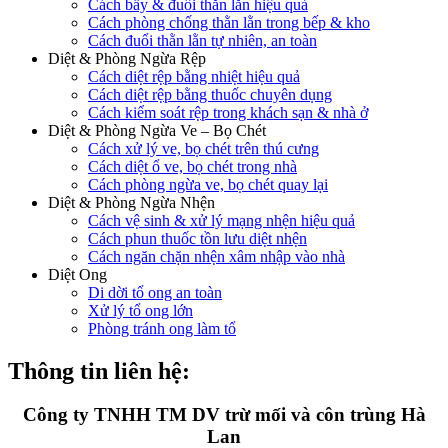
Cách bẫy & đuổi thằn lằn hiệu quả
Cách phòng chống thằn lằn trong bếp & kho
Cách đuổi thằn lằn tự nhiên, an toàn
Diệt & Phòng Ngừa Rệp
Cách diệt rệp bằng nhiệt hiệu quả
Cách diệt rệp bằng thuốc chuyên dụng
Cách kiểm soát rệp trong khách sạn & nhà ở
Diệt & Phòng Ngừa Ve – Bọ Chét
Cách xử lý ve, bọ chét trên thú cưng
Cách diệt ổ ve, bọ chét trong nhà
Cách phòng ngừa ve, bọ chét quay lại
Diệt & Phòng Ngừa Nhện
Cách vệ sinh & xử lý mạng nhện hiệu quả
Cách phun thuốc tồn lưu diệt nhện
Cách ngăn chặn nhện xâm nhập vào nhà
Diệt Ong
Di dời tổ ong an toàn
Xử lý tổ ong lớn
Phòng tránh ong làm tổ
Thông tin liên hệ:
Công ty TNHH TM DV trừ mối và côn trùng Hà
Lan