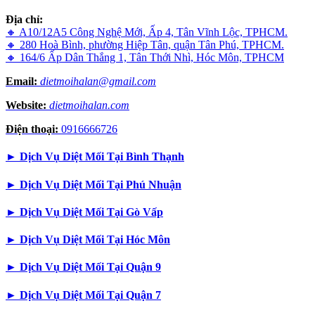
Địa chỉ:
🔸 A10/12A5 Công Nghệ Mới, Ấp 4, Tân Vĩnh Lộc, TPHCM.
🔸 280 Hoà Bình, phường Hiệp Tân, quận Tân Phú, TPHCM.
🔸 164/6 Ấp Dân Thắng 1, Tân Thới Nhì, Hóc Môn, TPHCM
Email:
dietmoihalan@gmail.com
Website:
dietmoihalan.com
Điện thoại:
0916666726
►
Dịch Vụ Diệt Mối Tại Bình Thạnh
►
Dịch Vụ Diệt Mối Tại Phú Nhuận
►
Dịch Vụ Diệt Mối Tại Gò Vấp
►
Dịch Vụ Diệt Mối Tại Hóc Môn
►
Dịch Vụ Diệt Mối Tại Quận 9
►
Dịch Vụ Diệt Mối Tại Quận 7