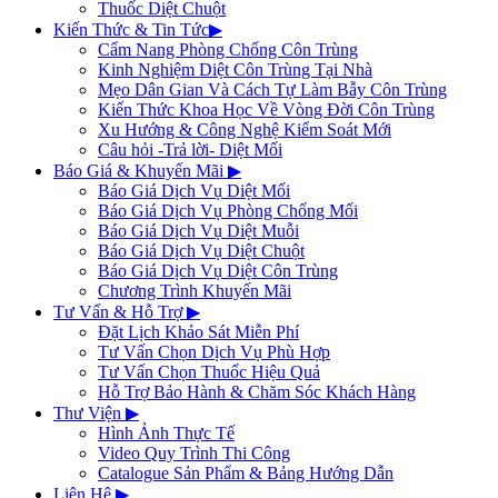
Thuốc Diệt Chuột
Kiến Thức & Tin Tức
▶
Cẩm Nang Phòng Chống Côn Trùng
Kinh Nghiệm Diệt Côn Trùng Tại Nhà
Mẹo Dân Gian Và Cách Tự Làm Bẫy Côn Trùng
Kiến Thức Khoa Học Về Vòng Đời Côn Trùng
Xu Hướng & Công Nghệ Kiểm Soát Mới
Câu hỏi -Trả lời- Diệt Mối
Báo Giá & Khuyến Mãi
▶
Báo Giá Dịch Vụ Diệt Mối
Báo Giá Dịch Vụ Phòng Chống Mối
Báo Giá Dịch Vụ Diệt Muỗi
Báo Giá Dịch Vụ Diệt Chuột
Báo Giá Dịch Vụ Diệt Côn Trùng
Chương Trình Khuyến Mãi
Tư Vấn & Hỗ Trợ
▶
Đặt Lịch Khảo Sát Miễn Phí
Tư Vấn Chọn Dịch Vụ Phù Hợp
Tư Vấn Chọn Thuốc Hiệu Quả
Hỗ Trợ Bảo Hành & Chăm Sóc Khách Hàng
Thư Viện
▶
Hình Ảnh Thực Tế
Video Quy Trình Thi Công
Catalogue Sản Phẩm & Bảng Hướng Dẫn
Liên Hệ
▶