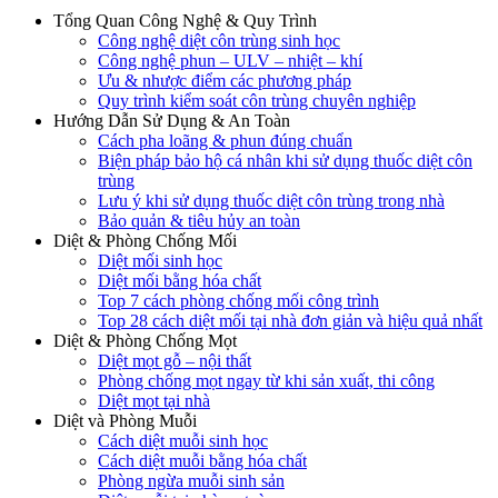
Tổng Quan Công Nghệ & Quy Trình
Công nghệ diệt côn trùng sinh học
Công nghệ phun – ULV – nhiệt – khí
Ưu & nhược điểm các phương pháp
Quy trình kiểm soát côn trùng chuyên nghiệp
Hướng Dẫn Sử Dụng & An Toàn
Cách pha loãng & phun đúng chuẩn
Biện pháp bảo hộ cá nhân khi sử dụng thuốc diệt côn
trùng
Lưu ý khi sử dụng thuốc diệt côn trùng trong nhà
Bảo quản & tiêu hủy an toàn
Diệt & Phòng Chống Mối
Diệt mối sinh học
Diệt mối bằng hóa chất
Top 7 cách phòng chống mối công trình
Top 28 cách diệt mối tại nhà đơn giản và hiệu quả nhất
Diệt & Phòng Chống Mọt
Diệt mọt gỗ – nội thất
Phòng chống mọt ngay từ khi sản xuất, thi công
Diệt mọt tại nhà
Diệt và Phòng Muỗi
Cách diệt muỗi sinh học
Cách diệt muỗi bằng hóa chất
Phòng ngừa muỗi sinh sản