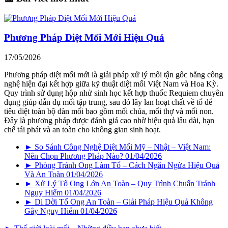
Phương Pháp Diệt Mối Mới Hiệu Quả
17/05/2026
Phương pháp diệt mối mới là giải pháp xử lý mối tận gốc bằng công
nghệ hiện đại kết hợp giữa kỹ thuật diệt mối Việt Nam và Hoa Kỳ.
Quy trình sử dụng hộp nhử sinh học kết hợp thuốc Requiem chuyên
dụng giúp dẫn dụ mối tập trung, sau đó lây lan hoạt chất về tổ để
tiêu diệt toàn bộ đàn mối bao gồm mối chúa, mối thợ và mối non.
Đây là phương pháp được đánh giá cao nhờ hiệu quả lâu dài, hạn
chế tái phát và an toàn cho không gian sinh hoạt.
► So Sánh Công Nghệ Diệt Mối Mỹ – Nhật – Việt Nam:
Nên Chọn Phương Pháp Nào?
01/04/2026
► Phòng Tránh Ong Làm Tổ – Cách Ngăn Ngừa Hiệu Quả
Và An Toàn
01/04/2026
► Xử Lý Tổ Ong Lớn An Toàn – Quy Trình Chuẩn Tránh
Nguy Hiểm
01/04/2026
► Di Dời Tổ Ong An Toàn – Giải Pháp Hiệu Quả Không
Gây Nguy Hiểm
01/04/2026