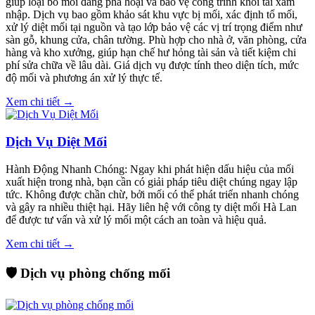
giúp loại bỏ mối đang phá hoại và bảo vệ công trình khỏi tái xâm
nhập. Dịch vụ bao gồm khảo sát khu vực bị mối, xác định tổ mối,
xử lý diệt mối tại nguồn và tạo lớp bảo vệ các vị trí trọng điểm như
sàn gỗ, khung cửa, chân tường. Phù hợp cho nhà ở, văn phòng, cửa
hàng và kho xưởng, giúp hạn chế hư hỏng tài sản và tiết kiệm chi
phí sửa chữa về lâu dài. Giá dịch vụ được tính theo diện tích, mức
độ mối và phương án xử lý thực tế.
Xem chi tiết →
Dịch Vụ Diệt Mối
Hành Động Nhanh Chóng: Ngay khi phát hiện dấu hiệu của mối
xuất hiện trong nhà, bạn cần có giải pháp tiêu diệt chúng ngay lập
tức. Không được chần chừ, bởi mối có thể phát triển nhanh chóng
và gây ra nhiều thiệt hại. Hãy liên hệ với công ty diệt mối Hà Lan
để được tư vấn và xử lý mối một cách an toàn và hiệu quả.
Xem chi tiết →
🛡️ Dịch vụ phòng chống mối