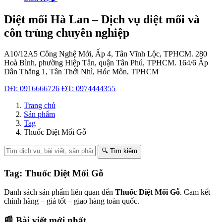
Diệt mối Hà Lan – Dịch vụ diệt mối và
côn trùng chuyên nghiệp
A10/12A5 Công Nghệ Mới, Ấp 4, Tân Vĩnh Lộc, TPHCM.
280
Hoà Bình, phường Hiệp Tân, quận Tân Phú, TPHCM.
164/6 Ấp
Dân Thắng 1, Tân Thới Nhì, Hóc Môn, TPHCM
DĐ: 0916666726
ĐT: 0974444355
Trang chủ
Sản phẩm
Tag
Thuốc Diệt Mối Gỗ
🔍 Tìm kiếm
Tag: Thuốc Diệt Mối Gỗ
Danh sách sản phẩm liên quan đến
Thuốc Diệt Mối Gỗ
. Cam kết
chính hãng – giá tốt – giao hàng toàn quốc.
📰 Bài viết mới nhất