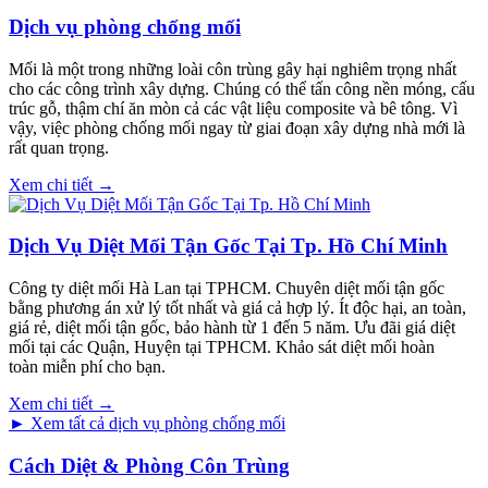
Dịch vụ phòng chống mối
Mối là một trong những loài côn trùng gây hại nghiêm trọng nhất
cho các công trình xây dựng. Chúng có thể tấn công nền móng, cấu
trúc gỗ, thậm chí ăn mòn cả các vật liệu composite và bê tông. Vì
vậy, việc phòng chống mối ngay từ giai đoạn xây dựng nhà mới là
rất quan trọng.
Xem chi tiết →
Dịch Vụ Diệt Mối Tận Gốc Tại Tp. Hồ Chí Minh
Công ty diệt mối Hà Lan tại TPHCM. Chuyên diệt mối tận gốc
bằng phương án xử lý tốt nhất và giá cả hợp lý. Ít độc hại, an toàn,
giá rẻ, diệt mối tận gốc, bảo hành từ 1 đến 5 năm. Ưu đãi giá diệt
mối tại các Quận, Huyện tại TPHCM. Khảo sát diệt mối hoàn
toàn miễn phí cho bạn.
Xem chi tiết →
► Xem tất cả dịch vụ phòng chống mối
Cách Diệt & Phòng Côn Trùng