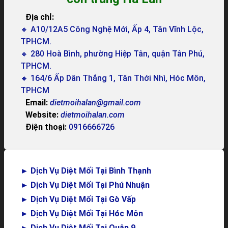
Địa chỉ:
🔸 A10/12A5 Công Nghệ Mới, Ấp 4, Tân Vĩnh Lộc,
TPHCM.
🔸 280 Hoà Bình, phường Hiệp Tân, quận Tân Phú,
TPHCM.
🔸 164/6 Ấp Dân Thắng 1, Tân Thới Nhì, Hóc Môn,
TPHCM
Email:
dietmoihalan@gmail.com
Website:
dietmoihalan.com
Điện thoại:
0916666726
►
Dịch Vụ Diệt Mối Tại Bình Thạnh
►
Dịch Vụ Diệt Mối Tại Phú Nhuận
►
Dịch Vụ Diệt Mối Tại Gò Vấp
►
Dịch Vụ Diệt Mối Tại Hóc Môn
►
Dịch Vụ Diệt Mối Tại Quận 9