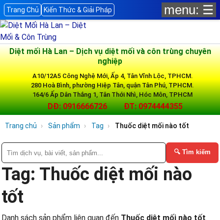
menu: ☰
Trang Chủ
Kiến Thức & Giải Pháp
Diệt mối Hà Lan – Dịch vụ diệt mối và côn trùng chuyên
nghiệp
A10/12A5 Công Nghệ Mới, Ấp 4, Tân Vĩnh Lộc, TPHCM.
280 Hoà Bình, phường Hiệp Tân, quận Tân Phú, TPHCM.
164/6 Ấp Dân Thắng 1, Tân Thới Nhì, Hóc Môn, TPHCM
DĐ: 0916666726
ĐT: 0974444355
Trang chủ
Sản phẩm
Tag
Thuốc diệt mối nào tốt
🔍 Tìm kiếm
Tag: Thuốc diệt mối nào
tốt
Danh sách sản phẩm liên quan đến
Thuốc diệt mối nào tốt
.