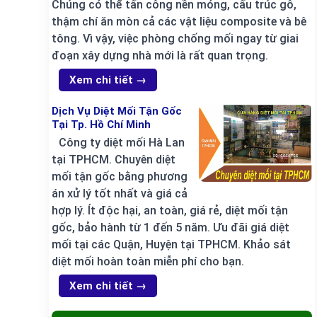
Chúng có thể tấn công nền móng, cấu trúc gỗ,
thậm chí ăn mòn cả các vật liệu composite và bê
tông. Vì vậy, việc phòng chống mối ngay từ giai
đoạn xây dựng nhà mới là rất quan trọng.
Xem chi tiết →
Dịch Vụ Diệt Mối Tận Gốc
Tại Tp. Hồ Chí Minh
Công ty diệt mối Hà Lan
tại TPHCM. Chuyên diệt
mối tận gốc bằng phương
án xử lý tốt nhất và giá cả
hợp lý. Ít độc hại, an toàn, giá rẻ, diệt mối tận
gốc, bảo hành từ 1 đến 5 năm. Ưu đãi giá diệt
mối tại các Quận, Huyện tại TPHCM. Khảo sát
diệt mối hoàn toàn miễn phí cho bạn.
Xem chi tiết →