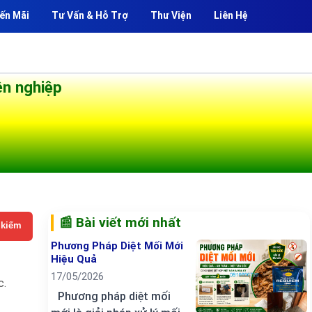
ến Mãi
Tư Vấn & Hỗ Trợ
Thư Viện
Liên Hệ
ên nghiệp
📰 Bài viết mới nhất
 kiếm
Phương Pháp Diệt Mối Mới
Hiệu Quả
17/05/2026
c.
Phương pháp diệt mối