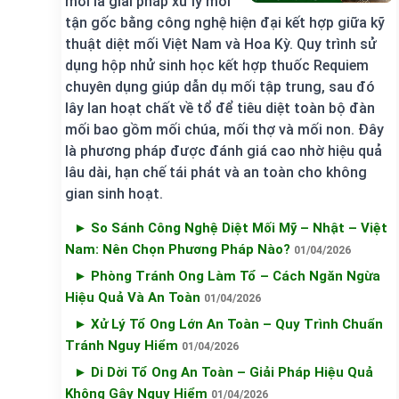
mới là giải pháp xử lý mối
tận gốc bằng công nghệ hiện đại kết hợp giữa kỹ
thuật diệt mối Việt Nam và Hoa Kỳ. Quy trình sử
dụng hộp nhử sinh học kết hợp thuốc Requiem
chuyên dụng giúp dẫn dụ mối tập trung, sau đó
lây lan hoạt chất về tổ để tiêu diệt toàn bộ đàn
mối bao gồm mối chúa, mối thợ và mối non. Đây
là phương pháp được đánh giá cao nhờ hiệu quả
lâu dài, hạn chế tái phát và an toàn cho không
gian sinh hoạt.
► So Sánh Công Nghệ Diệt Mối Mỹ – Nhật – Việt
Nam: Nên Chọn Phương Pháp Nào?
01/04/2026
► Phòng Tránh Ong Làm Tổ – Cách Ngăn Ngừa
Hiệu Quả Và An Toàn
01/04/2026
► Xử Lý Tổ Ong Lớn An Toàn – Quy Trình Chuẩn
Tránh Nguy Hiểm
01/04/2026
► Di Dời Tổ Ong An Toàn – Giải Pháp Hiệu Quả
Không Gây Nguy Hiểm
01/04/2026