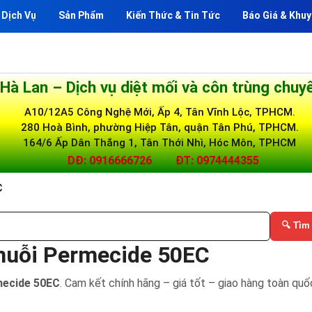
Dịch Vụ
Sản Phẩm
Kiến Thức & Tin Tức
Báo Giá & Khuy
 Hà Lan – Dịch vụ diệt mối và côn trùng chuy
A10/12A5 Công Nghệ Mới, Ấp 4, Tân Vĩnh Lộc, TPHCM.
280 Hoà Bình, phường Hiệp Tân, quận Tân Phú, TPHCM.
164/6 Ấp Dân Thắng 1, Tân Thới Nhì, Hóc Môn, TPHCM
DĐ: 0916666726
ĐT: 0974444355
C
🔍 Tìm
 muỗi Permecide 50EC
mecide 50EC
. Cam kết chính hãng – giá tốt – giao hàng toàn quố