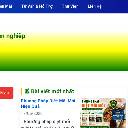
ến Mãi
Tư Vấn & Hỗ Trợ
Thư Viện
Liên Hệ
ên nghiệp
📰 Bài viết mới nhất
 kiếm
Phương Pháp Diệt Mối Mới
Hiệu Quả
17/05/2026
Phương pháp diệt mối