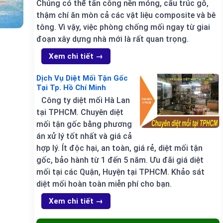
Chúng có thể tấn công nền móng, cấu trúc gỗ,
thậm chí ăn mòn cả các vật liệu composite và bê
tông. Vì vậy, việc phòng chống mối ngay từ giai
đoạn xây dựng nhà mới là rất quan trọng.
Xem chi tiết →
Dịch Vụ Diệt Mối Tận Gốc
Tại Tp. Hồ Chí Minh
Công ty diệt mối Hà Lan
tại TPHCM. Chuyên diệt
mối tận gốc bằng phương
án xử lý tốt nhất và giá cả
hợp lý. Ít độc hại, an toàn, giá rẻ, diệt mối tận
gốc, bảo hành từ 1 đến 5 năm. Ưu đãi giá diệt
mối tại các Quận, Huyện tại TPHCM. Khảo sát
diệt mối hoàn toàn miễn phí cho bạn.
Xem chi tiết →