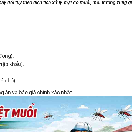
thay đổi tùy theo diện tích xử lý, mật độ muỗi, môi trường xung 
đọng).
nhập khẩu).
rẻ nhỏ).
ng án và báo giá chính xác nhất.