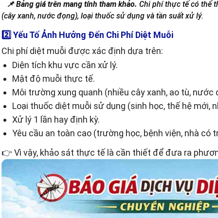
📌 Bảng giá trên mang tính tham khảo.
Chi phí thực tế có thể 
(cây xanh, nước đọng), loại thuốc sử dụng và tần suất xử lý.
2️⃣ Yếu Tố Ảnh Hưởng Đến Chi Phí Diệt Muỗi
Chi phí diệt muỗi được xác định dựa trên:
Diện tích khu vực cần xử lý.
Mật độ muỗi thực tế.
Môi trường xung quanh (nhiều cây xanh, ao tù, nước 
Loại thuốc diệt muỗi sử dụng (sinh học, thế hệ mới, 
Xử lý 1 lần hay định kỳ.
Yêu cầu an toàn cao (trường học, bệnh viện, nhà có t
👉 Vì vậy, khảo sát thực tế là cần thiết để đưa ra phươ