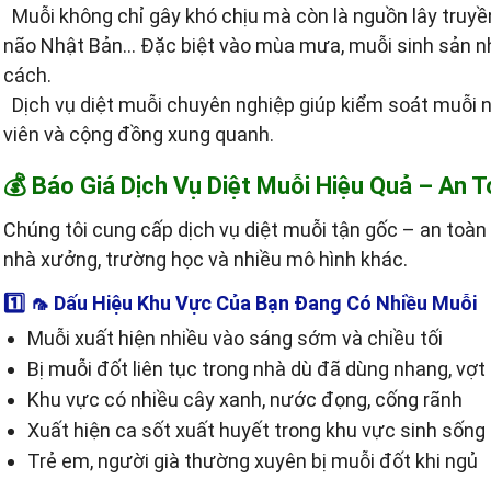
Muỗi không chỉ gây khó chịu mà còn là nguồn lây truyền
não Nhật Bản… Đặc biệt vào mùa mưa, muỗi sinh sản nh
cách.
Dịch vụ diệt muỗi chuyên nghiệp giúp kiểm soát muỗi nh
viên và cộng đồng xung quanh.
💰 Báo Giá Dịch Vụ Diệt Muỗi Hiệu Quả – An 
Chúng tôi cung cấp dịch vụ diệt muỗi tận gốc – an toàn 
nhà xưởng, trường học và nhiều mô hình khác.
1️⃣
🦟 Dấu Hiệu Khu Vực Của Bạn Đang Có Nhiều Muỗi
Muỗi xuất hiện nhiều vào sáng sớm và chiều tối
Bị muỗi đốt liên tục trong nhà dù đã dùng nhang, vợt
Khu vực có nhiều cây xanh, nước đọng, cống rãnh
Xuất hiện ca sốt xuất huyết trong khu vực sinh sống
Trẻ em, người già thường xuyên bị muỗi đốt khi ngủ