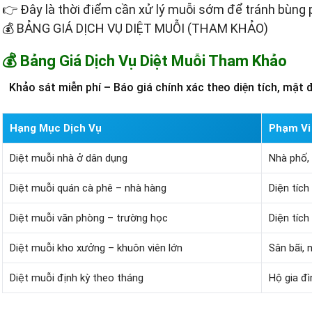
👉 Đây là thời điểm cần xử lý muỗi sớm để tránh bùng 
💰 BẢNG GIÁ DỊCH VỤ DIỆT MUỖI (THAM KHẢO)
💰 Bảng Giá Dịch Vụ Diệt Muỗi Tham Khảo
Khảo sát miễn phí – Báo giá chính xác theo diện tích, mật
Hạng Mục Dịch Vụ
Phạm Vi
Diệt muỗi nhà ở dân dụng
Nhà phố, 
Diệt muỗi quán cà phê – nhà hàng
Diện tíc
Diệt muỗi văn phòng – trường học
Diện tíc
Diệt muỗi kho xưởng – khuôn viên lớn
Sân bãi, 
Diệt muỗi định kỳ theo tháng
Hộ gia đì