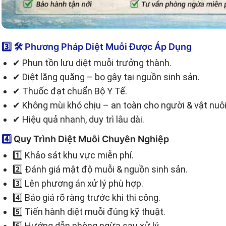
3️⃣
🛠
Phương Pháp Diệt Muỗi Được Áp Dụng
✔ Phun tồn lưu diệt muỗi trưởng thành.
✔ Diệt lăng quăng – bọ gậy tại nguồn sinh sản.
✔ Thuốc đạt chuẩn Bộ Y Tế.
✔ Không mùi khó chịu – an toàn cho người & vật nuôi
✔ Hiệu quả nhanh, duy trì lâu dài.
4️⃣
Quy Trình Diệt Muỗi Chuyên Nghiệp
1️⃣ Khảo sát khu vực miễn phí.
2️⃣ Đánh giá mật độ muỗi & nguồn sinh sản.
3️⃣ Lên phương án xử lý phù hợp.
4️⃣ Báo giá rõ ràng trước khi thi công.
5️⃣ Tiến hành diệt muỗi đúng kỹ thuật.
6️⃣ Hướng dẫn phòng ngừa sau xử lý.