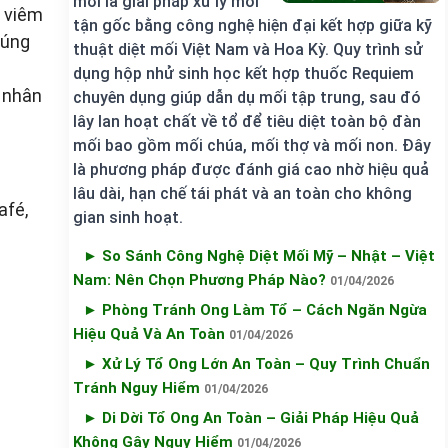
mới là giải pháp xử lý mối
, viêm
tận gốc bằng công nghệ hiện đại kết hợp giữa kỹ
đúng
thuật diệt mối Việt Nam và Hoa Kỳ. Quy trình sử
dụng hộp nhử sinh học kết hợp thuốc Requiem
, nhân
chuyên dụng giúp dẫn dụ mối tập trung, sau đó
lây lan hoạt chất về tổ để tiêu diệt toàn bộ đàn
mối bao gồm mối chúa, mối thợ và mối non. Đây
là phương pháp được đánh giá cao nhờ hiệu quả
lâu dài, hạn chế tái phát và an toàn cho không
afé,
gian sinh hoạt.
► So Sánh Công Nghệ Diệt Mối Mỹ – Nhật – Việt
Nam: Nên Chọn Phương Pháp Nào?
01/04/2026
► Phòng Tránh Ong Làm Tổ – Cách Ngăn Ngừa
Hiệu Quả Và An Toàn
01/04/2026
► Xử Lý Tổ Ong Lớn An Toàn – Quy Trình Chuẩn
Tránh Nguy Hiểm
01/04/2026
► Di Dời Tổ Ong An Toàn – Giải Pháp Hiệu Quả
Không Gây Nguy Hiểm
01/04/2026