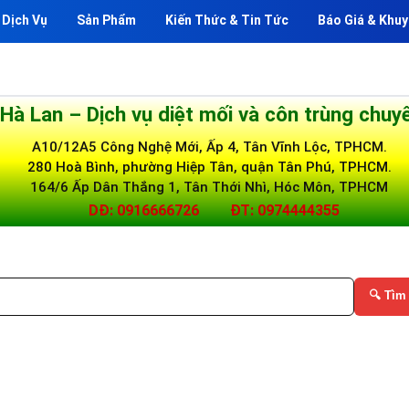
Dịch Vụ
Sản Phẩm
Kiến Thức & Tin Tức
Báo Giá & Khuy
 Hà Lan – Dịch vụ diệt mối và côn trùng chuy
A10/12A5 Công Nghệ Mới, Ấp 4, Tân Vĩnh Lộc, TPHCM.
280 Hoà Bình, phường Hiệp Tân, quận Tân Phú, TPHCM.
164/6 Ấp Dân Thắng 1, Tân Thới Nhì, Hóc Môn, TPHCM
DĐ: 0916666726
ĐT: 0974444355
🔍 Tìm