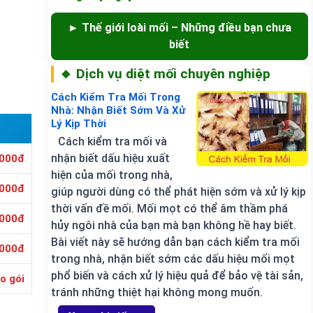
► Thế giới loài mối – Những điều bạn chưa
biết
🔸 Dịch vụ diệt mối chuyên nghiệp
Cách Kiểm Tra Mối Trong
Nhà: Nhận Biết Sớm Và Xử
Lý Kịp Thời
Cách kiểm tra mối và
nhận biết dấu hiệu xuất
.000đ
hiện của mối trong nhà,
.000đ
giúp người dùng có thể phát hiện sớm và xử lý kịp
thời vấn đề mối. Mối mọt có thể âm thầm phá
.000đ
hủy ngôi nhà của bạn mà bạn không hề hay biết.
Bài viết này sẽ hướng dẫn bạn cách kiểm tra mối
.000đ
trong nhà, nhận biết sớm các dấu hiệu mối mọt
phổ biến và cách xử lý hiệu quả để bảo vệ tài sản,
o gói
tránh những thiệt hại không mong muốn.