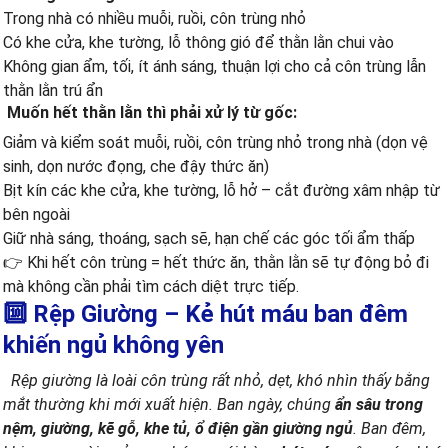
Trong nhà có nhiều muỗi, ruồi, côn trùng nhỏ
Có khe cửa, khe tường, lỗ thông gió để thằn lằn chui vào
Không gian ẩm, tối, ít ánh sáng, thuận lợi cho cả côn trùng lẫn
thằn lằn trú ẩn
Muốn hết thằn lằn thì phải xử lý từ gốc:
Giảm và kiểm soát muỗi, ruồi, côn trùng nhỏ trong nhà (dọn vệ
sinh, dọn nước đọng, che đậy thức ăn)
Bịt kín các khe cửa, khe tường, lỗ hở – cắt đường xâm nhập từ
bên ngoài
Giữ nhà sáng, thoáng, sạch sẽ, hạn chế các góc tối ẩm thấp
👉 Khi hết côn trùng = hết thức ăn, thằn lằn sẽ tự động bỏ đi
mà không cần phải tìm cách diệt trực tiếp.
🔟 Rệp Giường – Kẻ hút máu ban đêm
khiến ngủ không yên
Rệp giường là loài côn trùng rất nhỏ, dẹt, khó nhìn thấy bằng
mắt thường khi mới xuất hiện. Ban ngày, chúng
ẩn sâu trong
nệm, giường, kẽ gỗ, khe tủ, ổ điện gần giường ngủ
. Ban đêm,