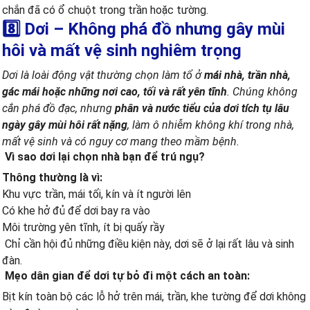
chắn đã có ổ chuột trong trần hoặc tường.
8️⃣ Dơi – Không phá đồ nhưng gây mùi
hôi và mất vệ sinh nghiêm trọng
Dơi là loài động vật thường chọn làm tổ ở
mái nhà, trần nhà,
gác mái hoặc những nơi cao, tối và rất yên tĩnh
. Chúng không
cắn phá đồ đạc, nhưng
phân và nước tiểu của dơi tích tụ lâu
ngày gây mùi hôi rất nặng
, làm ô nhiễm không khí trong nhà,
mất vệ sinh và có nguy cơ mang theo mầm bệnh.
Vì sao dơi lại chọn nhà bạn để trú ngụ?
Thông thường là vì:
Khu vực trần, mái tối, kín và ít người lên
Có khe hở đủ để dơi bay ra vào
Môi trường yên tĩnh, ít bị quấy rầy
Chỉ cần hội đủ những điều kiện này, dơi sẽ ở lại rất lâu và sinh
đàn.
Mẹo dân gian để dơi tự bỏ đi một cách an toàn:
Bịt kín toàn bộ các lỗ hở trên mái, trần, khe tường để dơi không