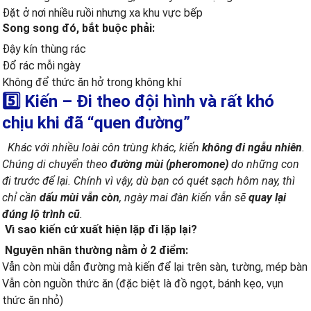
Đặt ở nơi nhiều ruồi nhưng xa khu vực bếp
Song song đó, bắt buộc phải:
Đậy kín thùng rác
Đổ rác mỗi ngày
Không để thức ăn hở trong không khí
5️⃣ Kiến – Đi theo đội hình và rất khó
chịu khi đã “quen đường”
Khác với nhiều loài côn trùng khác, kiến
không đi ngẫu nhiên
.
Chúng di chuyển theo
đường mùi (pheromone)
do những con
đi trước để lại. Chính vì vậy, dù bạn có quét sạch hôm nay, thì
chỉ cần
dấu mùi vẫn còn
, ngày mai đàn kiến vẫn sẽ
quay lại
đúng lộ trình cũ
.
Vì sao kiến cứ xuất hiện lặp đi lặp lại?
Nguyên nhân thường nằm ở 2 điểm:
Vẫn còn mùi dẫn đường mà kiến để lại trên sàn, tường, mép bàn
Vẫn còn nguồn thức ăn (đặc biệt là đồ ngọt, bánh kẹo, vụn
thức ăn nhỏ)