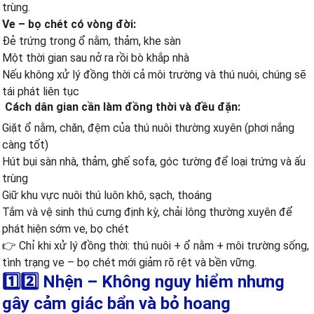
trùng.
Ve – bọ chét có vòng đời:
Đẻ trứng trong ổ nằm, thảm, khe sàn
Một thời gian sau nở ra rồi bò khắp nhà
Nếu không xử lý đồng thời cả môi trường và thú nuôi, chúng sẽ
tái phát liên tục
Cách dân gian cần làm đồng thời và đều đặn:
Giặt ổ nằm, chăn, đệm của thú nuôi thường xuyên (phơi nắng
càng tốt)
Hút bụi sàn nhà, thảm, ghế sofa, góc tường để loại trứng và ấu
trùng
Giữ khu vực nuôi thú luôn khô, sạch, thoáng
Tắm và vệ sinh thú cưng định kỳ, chải lông thường xuyên để
phát hiện sớm ve, bọ chét
👉 Chỉ khi xử lý đồng thời: thú nuôi + ổ nằm + môi trường sống,
tình trạng ve – bọ chét mới giảm rõ rệt và bền vững.
1️⃣2️⃣ Nhện – Không nguy hiểm nhưng
gây cảm giác bẩn và bỏ hoang