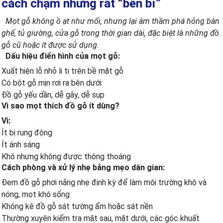
cách chậm nhưng rất “bền bỉ”
Mọt gỗ không ồ ạt như mối, nhưng lại âm thầm phá hỏng bàn
ghế, tủ giường, cửa gỗ trong thời gian dài, đặc biệt là những đồ
gỗ cũ hoặc ít được sử dụng.
Dấu hiệu điển hình của mọt gỗ:
Xuất hiện lỗ nhỏ li ti trên bề mặt gỗ
Có bột gỗ mịn rơi ra bên dưới
Đồ gỗ yếu dần, dễ gãy, dễ sụp
Vì sao mọt thích đồ gỗ ít dùng?
Vì:
Ít bị rung động
Ít ánh sáng
Khô nhưng không được thông thoáng
Cách phòng và xử lý nhẹ bằng mẹo dân gian:
Đem đồ gỗ phơi nắng nhẹ định kỳ để làm môi trường khô và
nóng, mọt khó sống
Không kê đồ gỗ sát tường ẩm hoặc sát nền
Thường xuyên kiểm tra mặt sau, mặt dưới, các góc khuất