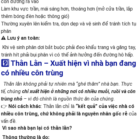
còn đường ra vào
Làm khu vực trần, mái sáng hơn, thoáng hơn (mở cửa trần, lắp
thêm bóng đèn hoặc thông gió)
Thường xuyên lên kiểm tra, dọn dẹp và vệ sinh để tránh tích tụ
phân
⚠️ Lưu ý an toàn:
Khi vệ sinh phân dơi bắt buộc phải đeo khẩu trang và găng tay,
tránh hít phải bụi phân vì có thể ảnh hưởng đến đường hô hấp.
9️⃣ Thằn Lằn – Xuất hiện vì nhà bạn đang
có nhiều côn trùng
Thằn lằn không phải tự nhiên mà “ghé thăm” nhà bạn. Thực
tế, chúng
chỉ xuất hiện ở những nơi có nhiều muỗi, ruồi và côn
trùng nhỏ
– vì đó chính là nguồn thức ăn của chúng.
👉
Nói cách khác
: Thằn lằn chỉ là
“kết quả” của việc nhà có
nhiều côn trùng, chứ không phải là nguyên nhân gốc rễ
của
vấn đề.
Vì sao nhà bạn lại có thằn lằn?
Thông thường là do: