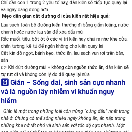
Chỉ cần còn 1 trong 2 yếu tố này, đàn kiến sẽ tiếp tục quay lại
và ngày càng đông hơn.
Mẹo dân gian cắt đường đi của kiến rất hiệu quả:
Lau sạch toàn bộ đường kiến thường đi bằng giấm loãng, nước
chanh hoặc nước lau sàn để xóa dấu mùi
Rắc muối, tiêu, bột ớt ở các vị trí kiến hay chui ra như khe cửa,
chân tường, kẽ tủ để ngăn không cho kiến quay lại
Cất kín đồ ngọt, bánh kẹo, thức ăn, lau sạch vụn rơi trên bàn,
sàn
👉 Khi đứt đường mùi + không còn nguồn thức ăn, đàn kiến sẽ
tự rút đi và không còn lý do để quay lại nữa.
6️⃣ Gián – Sống dai, sinh sản cực nhanh
và là nguồn lây nhiễm vi khuẩn nguy
hiểm
Gián là một trong những loài côn trùng “cứng đầu” nhất trong
nhà ở. Chúng có thể sống nhiều ngày không ăn, ẩn nấp trong
những khe hở rất nhỏ và sinh sản với tốc độ cực nhanh. Một