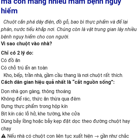
mà còn mang nhiều mầm bệnh nguy
hiểm
Chuột cắn phá dây điện, đồ gỗ, bao bì thực phẩm và để lại
phân, nước tiểu khắp nơi. Chúng còn là vật trung gian lây nhiều
bệnh nguy hiểm cho con người.
Vì sao chuột vào nhà?
Chỉ có 2 lý do:
Có đồ ăn
Có chỗ trú ẩn an toàn
Kho, bếp, trần nhà, gầm cầu thang là nơi chuột rất thích.
Cách dân gian hiệu quả nhất là “cắt nguồn sống”:
Dọn nhà gọn gàng, thông thoáng
Không để rác, thức ăn thừa qua đêm
Đựng thực phẩm trong hộp kín
Bịt kín các lỗ hở, khe tường, khe cửa
Dùng bẫy lồng hoặc bẫy kẹp đặt dọc theo đường chuột hay
chạy
⚠️ Nếu nhà có chuột con liên tục xuất hiện → gần như chắc