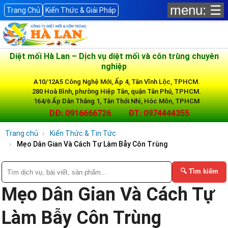
menu: ☰
Trang Chủ
Kiến Thức & Giải Pháp
Diệt mối Hà Lan – Dịch vụ diệt mối và côn trùng chuyên
nghiệp
A10/12A5 Công Nghệ Mới, Ấp 4, Tân Vĩnh Lộc, TPHCM.
280 Hoà Bình, phường Hiệp Tân, quận Tân Phú, TPHCM.
164/6 Ấp Dân Thắng 1, Tân Thới Nhì, Hóc Môn, TPHCM
DĐ: 0916666726
ĐT: 0974444355
Trang chủ
Kiến Thức & Tin Tức
Mẹo Dân Gian Và Cách Tự Làm Bẫy Côn Trùng
🔍 Tìm kiếm
Mẹo Dân Gian Và Cách Tự
Làm Bẫy Côn Trùng