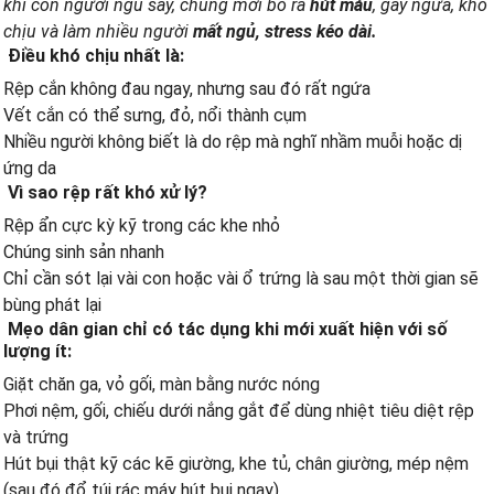
khi con người ngủ say, chúng mới bò ra
hút máu
, gây ngứa, khó
chịu và làm nhiều người
mất ngủ, stress kéo dài.
Điều khó chịu nhất là:
Rệp cắn không đau ngay, nhưng sau đó rất ngứa
Vết cắn có thể sưng, đỏ, nổi thành cụm
Nhiều người không biết là do rệp mà nghĩ nhầm muỗi hoặc dị
ứng da
Vì sao rệp rất khó xử lý?
Rệp ẩn cực kỳ kỹ trong các khe nhỏ
Chúng sinh sản nhanh
Chỉ cần sót lại vài con hoặc vài ổ trứng là sau một thời gian sẽ
bùng phát lại
Mẹo dân gian chỉ có tác dụng khi mới xuất hiện với số
lượng ít:
Giặt chăn ga, vỏ gối, màn bằng nước nóng
Phơi nệm, gối, chiếu dưới nắng gắt để dùng nhiệt tiêu diệt rệp
và trứng
Hút bụi thật kỹ các kẽ giường, khe tủ, chân giường, mép nệm
(sau đó đổ túi rác máy hút bụi ngay)