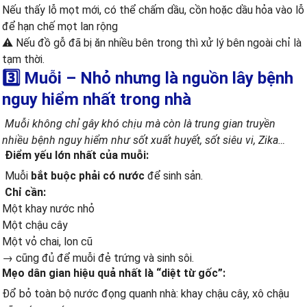
Nếu thấy lỗ mọt mới, có thể chấm dầu, cồn hoặc dầu hỏa vào lỗ
để hạn chế mọt lan rộng
⚠️ Nếu đồ gỗ đã bị ăn nhiều bên trong thì xử lý bên ngoài chỉ là
tạm thời.
3️⃣ Muỗi – Nhỏ nhưng là nguồn lây bệnh
nguy hiểm nhất trong nhà
Muỗi không chỉ gây khó chịu mà còn là trung gian truyền
nhiều bệnh nguy hiểm như sốt xuất huyết, sốt siêu vi, Zika…
Điểm yếu lớn nhất của muỗi:
Muỗi
bắt buộc phải có nước
để sinh sản.
Chỉ cần:
Một khay nước nhỏ
Một chậu cây
Một vỏ chai, lon cũ
→ cũng đủ để muỗi đẻ trứng và sinh sôi.
Mẹo dân gian hiệu quả nhất là “diệt từ gốc”:
Đổ bỏ toàn bộ nước đọng quanh nhà: khay chậu cây, xô chậu