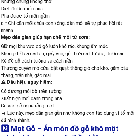
Nhưng chúng không thể:
Diệt được mối chúa
Phá được tổ mối ngầm
👉 Chỉ cần mối chúa còn sống, đàn mối sẽ tự phục hồi rất
nhanh.
Mẹo dân gian giúp hạn chế mối từ sớm:
Giữ mọi khu vực có gỗ luôn khô ráo, không ẩm mốc
Không để bìa carton, giấy vụn, gỗ thừa sát tường, dưới sàn
Kê đồ gỗ cách tường và cách nền
Thường xuyên mở cửa, bật quạt thông gió cho kho, gầm cầu
thang, trần nhà, gác mái
⚠️ Dấu hiệu nguy hiểm:
Có đường mối bò trên tường
Xuất hiện mối cánh trong nhà
Gõ vào gỗ nghe rỗng ruột
→ Lúc này, mẹo dân gian gần như không còn tác dụng vì tổ mối
đã hình thành.
2️⃣ Mọt Gỗ – Ăn mòn đồ gỗ khô một