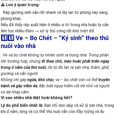
⚠️ Lưu ý quan trọng:
Rệp giường sinh sản rất nhanh và lây lan từ phòng này sang
phòng khác.
Nếu đã thấy rệp xuất hiện ở nhiều vị trí trong nhà hoặc bị cắn
liên tục nhiều đêm → xử lý thủ công rất khó triệt để.
1️⃣1️⃣ Ve – Bọ Chét – “Ký sinh” theo thú
nuôi vào nhà
Ve và bọ chét không tự nhiên sinh ra trong nhà. Trong phần
lớn trường hợp, chúng
đi theo chó, mèo hoặc phát triển ngay
trong ổ nằm của thú nuôi
, rồi từ đó lan ra sàn nhà, thảm, ghế,
giường và cắn người.
Không chỉ gây
ngứa, khó chịu
, ve – bọ chét còn có thể
truyền
bệnh và gây viêm da
, đặc biệt nguy hiểm với trẻ nhỏ và người
có da nhạy cảm.
Vì sao nhiều nhà diệt hoài không hết?
Lý do phổ biến nhất là:
Bạn chỉ dọn dẹp và xử lý sàn nhà, trong
khi ổ nằm, lông và cơ thể thú nuôi vẫn còn đầy trứng và ấu