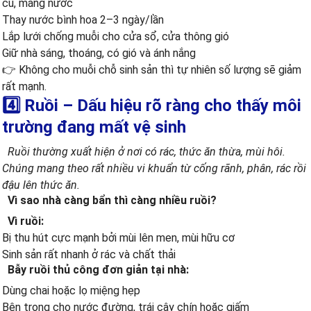
cũ, máng nước
Thay nước bình hoa 2–3 ngày/lần
Lắp lưới chống muỗi cho cửa sổ, cửa thông gió
Giữ nhà sáng, thoáng, có gió và ánh nắng
👉 Không cho muỗi chỗ sinh sản thì tự nhiên số lượng sẽ giảm
rất mạnh.
4️⃣ Ruồi – Dấu hiệu rõ ràng cho thấy môi
trường đang mất vệ sinh
Ruồi thường xuất hiện ở nơi có rác, thức ăn thừa, mùi hôi.
Chúng mang theo rất nhiều vi khuẩn từ cống rãnh, phân, rác rồi
đậu lên thức ăn.
Vì sao nhà càng bẩn thì càng nhiều ruồi?
Vì ruồi:
Bị thu hút cực mạnh bởi mùi lên men, mùi hữu cơ
Sinh sản rất nhanh ở rác và chất thải
Bẫy ruồi thủ công đơn giản tại nhà:
Dùng chai hoặc lọ miệng hẹp
Bên trong cho nước đường, trái cây chín hoặc giấm