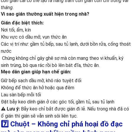
con gián cái có thể tạo ra hàng trăm con gián con chỉ trong vài
tháng.
Vì sao gián thường xuất hiện trong nhà?
Gián đặc biệt thích:
Nơi tối, ẩm, kín
Khu vực có dầu mỡ, vụn thức ăn
Các vị trí như: gầm tủ bếp, sau tủ lạnh, dưới bồn rửa, cống thoát
nước
Chúng không chỉ gây ghê sợ mà còn mang theo vi khuẩn, ký
sinh trùng, bò qua rác rồi bò lên bát đĩa, thức ăn.
Mẹo dân gian giúp hạn chế gián:
Giữ bếp sạch dầu mỡ, khô ráo tuyệt đối
Không để thức ăn hở hoặc qua đêm
Lau sàn bếp mỗi tối
Đặt bẫy keo dính gián ở các góc tối, gầm tủ, sau tủ lạnh
⚠️ Lưu ý:
Bẫy keo chỉ bắt được gián đi lẻ. Nếu trong nhà đã có
ổ gián thì gián sẽ vẫn sinh sôi liên tục.
7️⃣ Chuột – Không chỉ phá hoại đồ đạc