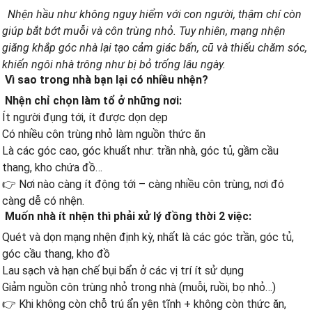
Nhện hầu như không nguy hiểm với con người, thậm chí còn
giúp bắt bớt muỗi và côn trùng nhỏ. Tuy nhiên, mạng nhện
giăng khắp góc nhà lại tạo cảm giác bẩn, cũ và thiếu chăm sóc,
khiến ngôi nhà trông như bị bỏ trống lâu ngày.
Vì sao trong nhà bạn lại có nhiều nhện?
Nhện chỉ chọn làm tổ ở những nơi:
Ít người đụng tới, ít được dọn dẹp
Có nhiều côn trùng nhỏ làm nguồn thức ăn
Là các góc cao, góc khuất như: trần nhà, góc tủ, gầm cầu
thang, kho chứa đồ…
👉 Nơi nào càng ít động tới – càng nhiều côn trùng, nơi đó
càng dễ có nhện.
Muốn nhà ít nhện thì phải xử lý đồng thời 2 việc:
Quét và dọn mạng nhện định kỳ, nhất là các góc trần, góc tủ,
góc cầu thang, kho đồ
Lau sạch và hạn chế bụi bẩn ở các vị trí ít sử dụng
Giảm nguồn côn trùng nhỏ trong nhà (muỗi, ruồi, bọ nhỏ…)
👉 Khi không còn chỗ trú ẩn yên tĩnh + không còn thức ăn,