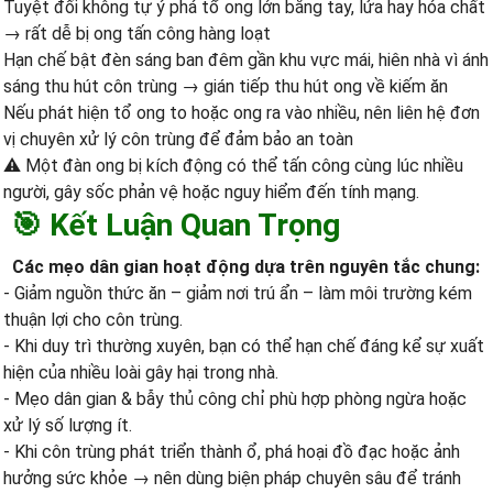
Tuyệt đối không tự ý phá tổ ong lớn bằng tay, lửa hay hóa chất
→ rất dễ bị ong tấn công hàng loạt
Hạn chế bật đèn sáng ban đêm gần khu vực mái, hiên nhà vì ánh
sáng thu hút côn trùng → gián tiếp thu hút ong về kiếm ăn
Nếu phát hiện tổ ong to hoặc ong ra vào nhiều, nên liên hệ đơn
vị chuyên xử lý côn trùng để đảm bảo an toàn
⚠️ Một đàn ong bị kích động có thể tấn công cùng lúc nhiều
người, gây sốc phản vệ hoặc nguy hiểm đến tính mạng.
🎯 Kết Luận Quan Trọng
Các mẹo dân gian hoạt động dựa trên nguyên tắc chung:
- Giảm nguồn thức ăn – giảm nơi trú ẩn – làm môi trường kém
thuận lợi cho côn trùng.
- Khi duy trì thường xuyên, bạn có thể hạn chế đáng kể sự xuất
hiện của nhiều loài gây hại trong nhà.
- Mẹo dân gian & bẫy thủ công chỉ phù hợp phòng ngừa hoặc
xử lý số lượng ít.
- Khi côn trùng phát triển thành ổ, phá hoại đồ đạc hoặc ảnh
hưởng sức khỏe → nên dùng biện pháp chuyên sâu để tránh