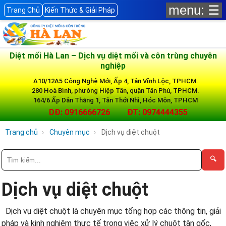
menu: ☰
Trang Chủ
Kiến Thức & Giải Pháp
Diệt mối Hà Lan – Dịch vụ diệt mối và côn trùng chuyên
nghiệp
A10/12A5 Công Nghệ Mới, Ấp 4, Tân Vĩnh Lộc, TPHCM.
280 Hoà Bình, phường Hiệp Tân, quận Tân Phú, TPHCM.
164/6 Ấp Dân Thắng 1, Tân Thới Nhì, Hóc Môn, TPHCM
DĐ: 0916666726
ĐT: 0974444355
Trang chủ
Chuyên mục
Dịch vụ diệt chuột
🔍
Dịch vụ diệt chuột
Dịch vụ diệt chuột là chuyên mục tổng hợp các thông tin, giải
pháp và kinh nghiệm thực tế trong việc xử lý chuột tận gốc,