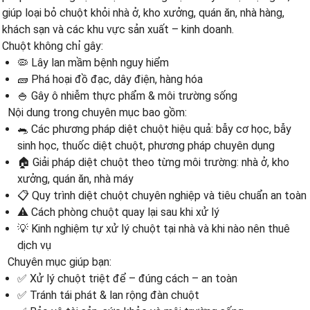
giúp loại bỏ chuột khỏi nhà ở, kho xưởng, quán ăn, nhà hàng,
khách sạn và các khu vực sản xuất – kinh doanh.
Chuột không chỉ gây:
🦠 Lây lan mầm bệnh nguy hiểm
🧱 Phá hoại đồ đạc, dây điện, hàng hóa
🍚 Gây ô nhiễm thực phẩm & môi trường sống
Nội dung trong chuyên mục bao gồm:
🐀 Các phương pháp diệt chuột hiệu quả: bẫy cơ học, bẫy
sinh học, thuốc diệt chuột, phương pháp chuyên dụng
🏠 Giải pháp diệt chuột theo từng môi trường: nhà ở, kho
xưởng, quán ăn, nhà máy
📋 Quy trình diệt chuột chuyên nghiệp và tiêu chuẩn an toàn
⚠️ Cách phòng chuột quay lại sau khi xử lý
💡 Kinh nghiệm tự xử lý chuột tại nhà và khi nào nên thuê
dịch vụ
Chuyên mục giúp bạn:
✅ Xử lý chuột triệt để – đúng cách – an toàn
✅ Tránh tái phát & lan rộng đàn chuột