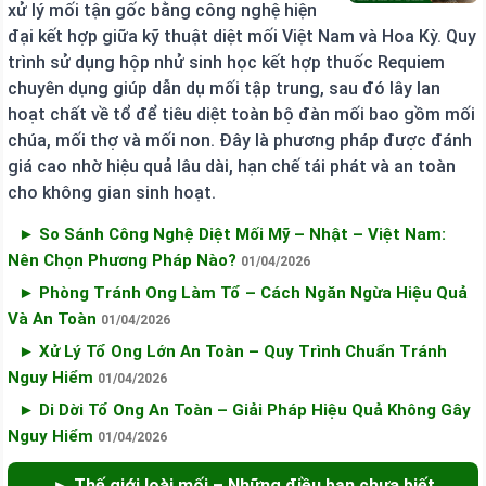
xử lý mối tận gốc bằng công nghệ hiện
đại kết hợp giữa kỹ thuật diệt mối Việt Nam và Hoa Kỳ. Quy
trình sử dụng hộp nhử sinh học kết hợp thuốc Requiem
chuyên dụng giúp dẫn dụ mối tập trung, sau đó lây lan
hoạt chất về tổ để tiêu diệt toàn bộ đàn mối bao gồm mối
chúa, mối thợ và mối non. Đây là phương pháp được đánh
giá cao nhờ hiệu quả lâu dài, hạn chế tái phát và an toàn
cho không gian sinh hoạt.
► So Sánh Công Nghệ Diệt Mối Mỹ – Nhật – Việt Nam:
Nên Chọn Phương Pháp Nào?
01/04/2026
► Phòng Tránh Ong Làm Tổ – Cách Ngăn Ngừa Hiệu Quả
Và An Toàn
01/04/2026
► Xử Lý Tổ Ong Lớn An Toàn – Quy Trình Chuẩn Tránh
Nguy Hiểm
01/04/2026
► Di Dời Tổ Ong An Toàn – Giải Pháp Hiệu Quả Không Gây
Nguy Hiểm
01/04/2026
► Thế giới loài mối – Những điều bạn chưa biết