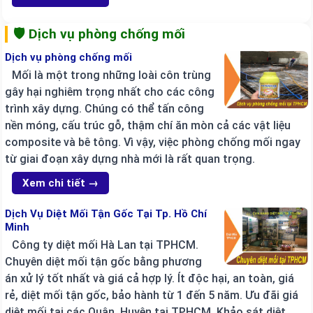
🛡️ Dịch vụ phòng chống mối
Dịch vụ phòng chống mối
Mối là một trong những loài côn trùng
gây hại nghiêm trọng nhất cho các công
trình xây dựng. Chúng có thể tấn công
nền móng, cấu trúc gỗ, thậm chí ăn mòn cả các vật liệu
composite và bê tông. Vì vậy, việc phòng chống mối ngay
từ giai đoạn xây dựng nhà mới là rất quan trọng.
Xem chi tiết →
Dịch Vụ Diệt Mối Tận Gốc Tại Tp. Hồ Chí
Minh
Công ty diệt mối Hà Lan tại TPHCM.
Chuyên diệt mối tận gốc bằng phương
án xử lý tốt nhất và giá cả hợp lý. Ít độc hại, an toàn, giá
rẻ, diệt mối tận gốc, bảo hành từ 1 đến 5 năm. Ưu đãi giá
diệt mối tại các Quận, Huyện tại TPHCM. Khảo sát diệt