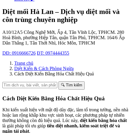
Diệt mối Hà Lan – Dịch vụ diệt mối và
côn trùng chuyên nghiệp
A10/12A5 Công Nghệ Mới, Ấp 4, Tân Vĩnh Lộc, TPHCM.
280
Hoà Bình, phường Hiệp Tân, quận Tân Phú, TPHCM.
164/6 Ấp
Dân Thắng 1, Tân Thới Nhì, Hóc Môn, TPHCM
DĐ: 0916666726
ĐT: 0974444355
Trang chủ
Diệt Kiến & Cách Phòng Ngừa
Cách Diệt Kiến Bằng Hóa Chất Hiệu Quả
🔍 Tìm kiếm
Cách Diệt Kiến Bằng Hóa Chất Hiệu Quả
Khi kiến xuất hiện với mật độ dày đặc, làm tổ trong tường, nền nhà
hoặc lan rộng khắp khu vực sinh hoạt, các phương pháp tự nhiên
thường không còn đủ hiệu quả. Lúc này,
diệt kiến bằng hóa chất
là giải pháp tối ưu giúp
tiêu diệt nhanh, kiểm soát triệt để và
ngăn tái phát
.