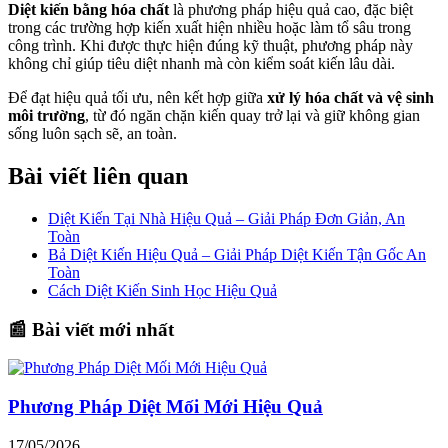
Diệt kiến bằng hóa chất
là phương pháp hiệu quả cao, đặc biệt
trong các trường hợp kiến xuất hiện nhiều hoặc làm tổ sâu trong
công trình. Khi được thực hiện đúng kỹ thuật, phương pháp này
không chỉ giúp tiêu diệt nhanh mà còn kiểm soát kiến lâu dài.
Để đạt hiệu quả tối ưu, nên kết hợp giữa
xử lý hóa chất và vệ sinh
môi trường
, từ đó ngăn chặn kiến quay trở lại và giữ không gian
sống luôn sạch sẽ, an toàn.
Bài viết liên quan
Diệt Kiến Tại Nhà Hiệu Quả – Giải Pháp Đơn Giản, An
Toàn
Bả Diệt Kiến Hiệu Quả – Giải Pháp Diệt Kiến Tận Gốc An
Toàn
Cách Diệt Kiến Sinh Học Hiệu Quả
📰 Bài viết mới nhất
Phương Pháp Diệt Mối Mới Hiệu Quả
17/05/2026