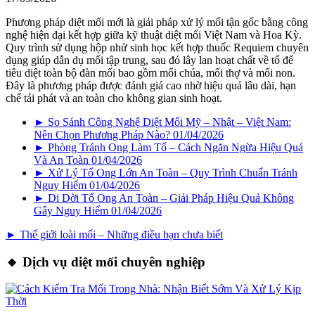
Phương pháp diệt mối mới là giải pháp xử lý mối tận gốc bằng công
nghệ hiện đại kết hợp giữa kỹ thuật diệt mối Việt Nam và Hoa Kỳ.
Quy trình sử dụng hộp nhử sinh học kết hợp thuốc Requiem chuyên
dụng giúp dẫn dụ mối tập trung, sau đó lây lan hoạt chất về tổ để
tiêu diệt toàn bộ đàn mối bao gồm mối chúa, mối thợ và mối non.
Đây là phương pháp được đánh giá cao nhờ hiệu quả lâu dài, hạn
chế tái phát và an toàn cho không gian sinh hoạt.
► So Sánh Công Nghệ Diệt Mối Mỹ – Nhật – Việt Nam:
Nên Chọn Phương Pháp Nào?
01/04/2026
► Phòng Tránh Ong Làm Tổ – Cách Ngăn Ngừa Hiệu Quả
Và An Toàn
01/04/2026
► Xử Lý Tổ Ong Lớn An Toàn – Quy Trình Chuẩn Tránh
Nguy Hiểm
01/04/2026
► Di Dời Tổ Ong An Toàn – Giải Pháp Hiệu Quả Không
Gây Nguy Hiểm
01/04/2026
► Thế giới loài mối – Những điều bạn chưa biết
🔸 Dịch vụ diệt mối chuyên nghiệp