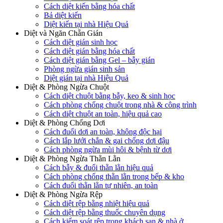
Cách diệt kiến bằng hóa chất
Bả diệt kiến
Diệt kiến tại nhà Hiệu Quả
Diệt và Ngăn Chẵn Gián
Cách diệt gián sinh học
Cách diệt gián bằng hóa chất
Cách diệt gián bằng Gel – bẫy gián
Phòng ngừa gián sinh sản
Diệt gián tại nhà Hiệu Quả
Diệt & Phòng Ngừa Chuột
Cách diệt chuột bằng bẫy, keo & sinh học
Cách phòng chống chuột trong nhà & công trình
Cách diệt chuột an toàn, hiệu quả cao
Diệt & Phòng Chống Dơi
Cách đuổi dơi an toàn, không độc hại
Cách lắp lưới chắn & gai chống dơi đậu
Cách phòng ngừa mùi hôi & bệnh từ dơi
Diệt & Phòng Ngừa Thằn Lằn
Cách bẫy & đuổi thằn lằn hiệu quả
Cách phòng chống thằn lằn trong bếp & kho
Cách đuổi thằn lằn tự nhiên, an toàn
Diệt & Phòng Ngừa Rệp
Cách diệt rệp bằng nhiệt hiệu quả
Cách diệt rệp bằng thuốc chuyên dụng
Cách kiểm soát rệp trong khách sạn & nhà ở