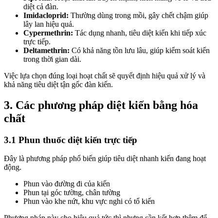
diệt cả đàn.
Imidacloprid:
Thường dùng trong mồi, gây chết chậm giúp
lây lan hiệu quả.
Cypermethrin:
Tác dụng nhanh, tiêu diệt kiến khi tiếp xúc
trực tiếp.
Deltamethrin:
Có khả năng tồn lưu lâu, giúp kiểm soát kiến
trong thời gian dài.
Việc lựa chọn đúng loại hoạt chất sẽ quyết định hiệu quả xử lý và
khả năng tiêu diệt tận gốc đàn kiến.
3. Các phương pháp diệt kiến bằng hóa
chất
3.1 Phun thuốc diệt kiến trực tiếp
Đây là phương pháp phổ biến giúp tiêu diệt nhanh kiến đang hoạt
động.
Phun vào đường đi của kiến
Phun tại góc tường, chân tường
Phun vào khe nứt, khu vực nghi có tổ kiến
Phương pháp này cho hiệu quả tức thì nhưng cần kết hợp thêm để