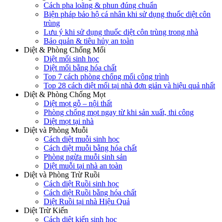
Cách pha loãng & phun đúng chuẩn
Biện pháp bảo hộ cá nhân khi sử dụng thuốc diệt côn
trùng
Lưu ý khi sử dụng thuốc diệt côn trùng trong nhà
Bảo quản & tiêu hủy an toàn
Diệt & Phòng Chống Mối
Diệt mối sinh học
Diệt mối bằng hóa chất
Top 7 cách phòng chống mối công trình
Top 28 cách diệt mối tại nhà đơn giản và hiệu quả nhất
Diệt & Phòng Chống Mọt
Diệt mọt gỗ – nội thất
Phòng chống mọt ngay từ khi sản xuất, thi công
Diệt mọt tại nhà
Diệt và Phòng Muỗi
Cách diệt muỗi sinh học
Cách diệt muỗi bằng hóa chất
Phòng ngừa muỗi sinh sản
Diệt muỗi tại nhà an toàn
Diệt và Phòng Trừ Ruồi
Cách diệt Ruồi sinh học
Cách diệt Ruồi bằng hóa chất
Diệt Ruồi tại nhà Hiệu Quả
Diệt Trừ Kiến
Cách diệt kiến sinh học