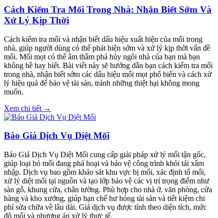
Cách Kiểm Tra Mối Trong Nhà: Nhận Biết Sớm Và
Xử Lý Kịp Thời
Cách kiểm tra mối và nhận biết dấu hiệu xuất hiện của mối trong
nhà, giúp người dùng có thể phát hiện sớm và xử lý kịp thời vấn đề
mối. Mối mọt có thể âm thầm phá hủy ngôi nhà của bạn mà bạn
không hề hay biết. Bài viết này sẽ hướng dẫn bạn cách kiểm tra mối
trong nhà, nhận biết sớm các dấu hiệu mối mọt phổ biến và cách xử
lý hiệu quả để bảo vệ tài sản, tránh những thiệt hại không mong
muốn.
Xem chi tiết →
Báo Giá Dịch Vụ Diệt Mối
Báo Giá Dịch Vụ Diệt Mối cung cấp giải pháp xử lý mối tận gốc,
giúp loại bỏ mối đang phá hoại và bảo vệ công trình khỏi tái xâm
nhập. Dịch vụ bao gồm khảo sát khu vực bị mối, xác định tổ mối,
xử lý diệt mối tại nguồn và tạo lớp bảo vệ các vị trí trọng điểm như
sàn gỗ, khung cửa, chân tường. Phù hợp cho nhà ở, văn phòng, cửa
hàng và kho xưởng, giúp hạn chế hư hỏng tài sản và tiết kiệm chi
phí sửa chữa về lâu dài. Giá dịch vụ được tính theo diện tích, mức
độ mối và phương án xử lý thực tế.