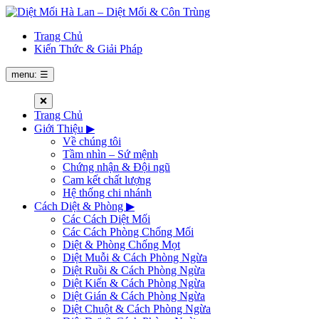
Trang Chủ
Kiến Thức & Giải Pháp
menu: ☰
❌
Trang Chủ
Giới Thiệu
▶
Về chúng tôi
Tầm nhìn – Sứ mệnh
Chứng nhận & Đội ngũ
Cam kết chất lượng
Hệ thống chi nhánh
Cách Diệt & Phòng
▶
Các Cách Diệt Mối
Các Cách Phòng Chống Mối
Diệt & Phòng Chống Mọt
Diệt Muỗi & Cách Phòng Ngừa
Diệt Ruồi & Cách Phòng Ngừa
Diệt Kiến & Cách Phòng Ngừa
Diệt Gián & Cách Phòng Ngừa
Diệt Chuột & Cách Phòng Ngừa