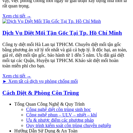
vậy, việc phòng chống mối ngay từ giai đoạn xây dựng nhà mới là
rất quan trọng.
Xem chi tiết →
Dịch Vụ Diệt Mối Tận Gốc Tại Tp. Hồ Chí Minh
Công ty diệt mối Hà Lan tại TPHCM. Chuyên diệt mối tận gốc
bằng phương án xử lý tốt nhất và giá cả hợp lý. Ít độc hại, an toàn,
giá rẻ, diệt mối tận gốc, bảo hành từ 1 đến 5 năm. Ưu đãi giá diệt
mối tại các Quận, Huyện tại TPHCM. Khảo sát diệt mối hoàn
toàn miễn phí cho bạn.
Xem chi tiết →
► Xem tất cả dịch vụ phòng chống mối
Cách Diệt & Phòng Côn Trùng
Tổng Quan Công Nghệ & Quy Trình
Công nghệ diệt côn trùng sinh học
Công nghệ phun – ULV – nhiệt – khí
Ưu & nhược điểm các phương pháp
Quy trình kiểm soát côn trùng chuyên nghiệp
Hướng Dẫn Sử Dụng & An Toàn