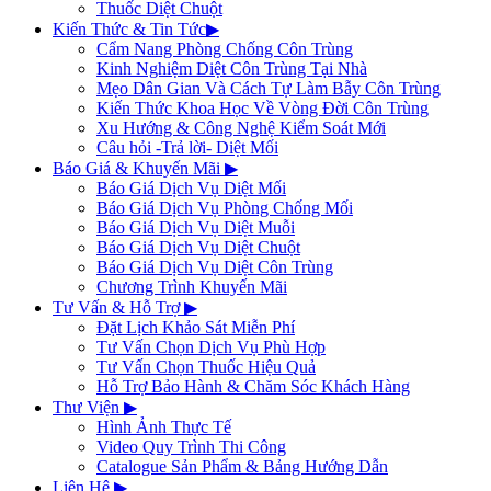
Thuốc Diệt Chuột
Kiến Thức & Tin Tức
▶
Cẩm Nang Phòng Chống Côn Trùng
Kinh Nghiệm Diệt Côn Trùng Tại Nhà
Mẹo Dân Gian Và Cách Tự Làm Bẫy Côn Trùng
Kiến Thức Khoa Học Về Vòng Đời Côn Trùng
Xu Hướng & Công Nghệ Kiểm Soát Mới
Câu hỏi -Trả lời- Diệt Mối
Báo Giá & Khuyến Mãi
▶
Báo Giá Dịch Vụ Diệt Mối
Báo Giá Dịch Vụ Phòng Chống Mối
Báo Giá Dịch Vụ Diệt Muỗi
Báo Giá Dịch Vụ Diệt Chuột
Báo Giá Dịch Vụ Diệt Côn Trùng
Chương Trình Khuyến Mãi
Tư Vấn & Hỗ Trợ
▶
Đặt Lịch Khảo Sát Miễn Phí
Tư Vấn Chọn Dịch Vụ Phù Hợp
Tư Vấn Chọn Thuốc Hiệu Quả
Hỗ Trợ Bảo Hành & Chăm Sóc Khách Hàng
Thư Viện
▶
Hình Ảnh Thực Tế
Video Quy Trình Thi Công
Catalogue Sản Phẩm & Bảng Hướng Dẫn
Liên Hệ
▶