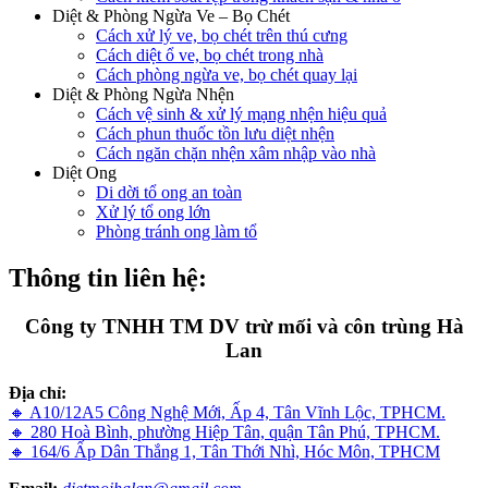
Diệt & Phòng Ngừa Ve – Bọ Chét
Cách xử lý ve, bọ chét trên thú cưng
Cách diệt ổ ve, bọ chét trong nhà
Cách phòng ngừa ve, bọ chét quay lại
Diệt & Phòng Ngừa Nhện
Cách vệ sinh & xử lý mạng nhện hiệu quả
Cách phun thuốc tồn lưu diệt nhện
Cách ngăn chặn nhện xâm nhập vào nhà
Diệt Ong
Di dời tổ ong an toàn
Xử lý tổ ong lớn
Phòng tránh ong làm tổ
Thông tin liên hệ:
Công ty TNHH TM DV trừ mối và côn trùng Hà
Lan
Địa chỉ:
🔸 A10/12A5 Công Nghệ Mới, Ấp 4, Tân Vĩnh Lộc, TPHCM.
🔸 280 Hoà Bình, phường Hiệp Tân, quận Tân Phú, TPHCM.
🔸 164/6 Ấp Dân Thắng 1, Tân Thới Nhì, Hóc Môn, TPHCM