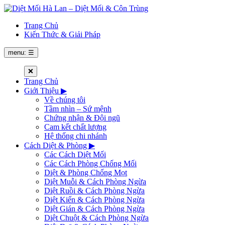
Trang Chủ
Kiến Thức & Giải Pháp
menu: ☰
❌
Trang Chủ
Giới Thiệu
▶
Về chúng tôi
Tầm nhìn – Sứ mệnh
Chứng nhận & Đội ngũ
Cam kết chất lượng
Hệ thống chi nhánh
Cách Diệt & Phòng
▶
Các Cách Diệt Mối
Các Cách Phòng Chống Mối
Diệt & Phòng Chống Mọt
Diệt Muỗi & Cách Phòng Ngừa
Diệt Ruồi & Cách Phòng Ngừa
Diệt Kiến & Cách Phòng Ngừa
Diệt Gián & Cách Phòng Ngừa
Diệt Chuột & Cách Phòng Ngừa