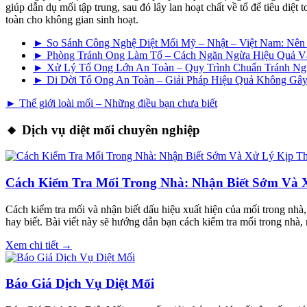
giúp dẫn dụ mối tập trung, sau đó lây lan hoạt chất về tổ để tiêu di
toàn cho không gian sinh hoạt.
► So Sánh Công Nghệ Diệt Mối Mỹ – Nhật – Việt Nam: Nê
► Phòng Tránh Ong Làm Tổ – Cách Ngăn Ngừa Hiệu Quả V
► Xử Lý Tổ Ong Lớn An Toàn – Quy Trình Chuẩn Tránh N
► Di Dời Tổ Ong An Toàn – Giải Pháp Hiệu Quả Không G
► Thế giới loài mối – Những điều bạn chưa biết
🔸 Dịch vụ diệt mối chuyên nghiệp
Cách Kiểm Tra Mối Trong Nhà: Nhận Biết Sớm Và 
Cách kiểm tra mối và nhận biết dấu hiệu xuất hiện của mối trong nhà
hay biết. Bài viết này sẽ hướng dẫn bạn cách kiểm tra mối trong nhà,
Xem chi tiết →
Báo Giá Dịch Vụ Diệt Mối