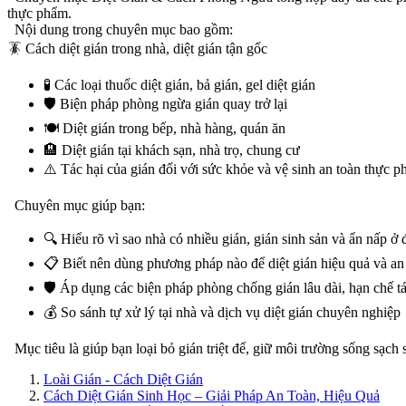
thực phẩm.
Nội dung trong chuyên mục bao gồm:
🪳 Cách diệt gián trong nhà, diệt gián tận gốc
🧪 Các loại thuốc diệt gián, bả gián, gel diệt gián
🛡️ Biện pháp phòng ngừa gián quay trở lại
🍽️ Diệt gián trong bếp, nhà hàng, quán ăn
🏨 Diệt gián tại khách sạn, nhà trọ, chung cư
⚠️ Tác hại của gián đối với sức khỏe và vệ sinh an toàn thực 
Chuyên mục giúp bạn:
🔍 Hiểu rõ vì sao nhà có nhiều gián, gián sinh sản và ẩn nấp ở 
📋 Biết nên dùng phương pháp nào để diệt gián hiệu quả và an
🛡️ Áp dụng các biện pháp phòng chống gián lâu dài, hạn chế tá
💰 So sánh tự xử lý tại nhà và dịch vụ diệt gián chuyên nghiệp
Mục tiêu là giúp bạn loại bỏ gián triệt để, giữ môi trường sống sạch 
Loài Gián - Cách Diệt Gián
Cách Diệt Gián Sinh Học – Giải Pháp An Toàn, Hiệu Quả