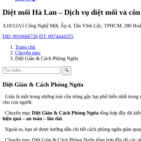
Diệt mối Hà Lan – Dịch vụ diệt mối và côn
A10/12A5 Công Nghệ Mới, Ấp 4, Tân Vĩnh Lộc, TPHCM.
280 Hoà
DĐ: 0916666726
ĐT: 0974444355
Trang chủ
Chuyên mục
Diệt Gián & Cách Phòng Ngừa
🔍
Diệt Gián & Cách Phòng Ngừa
Gián là một trong những loài côn trùng gây hại phổ biến nhất trong
cho con người.
Chuyên mục
Diệt Gián & Cách Phòng Ngừa
tổng hợp đầy đủ kiến
hiệu quả – an toàn – lâu dài
.
Ngoài ra, bạn sẽ được hướng dẫn chi tiết cách phòng ngừa gián quay t
Chuyên mục Diệt Gián & Cách Phòng Ngừa tổng hợp đầy đủ các phươn