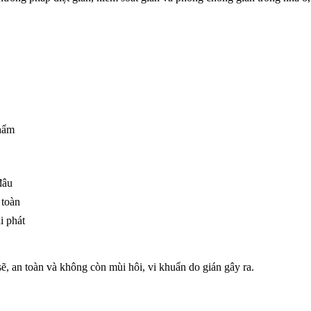
phẩm
đâu
 toàn
i phát
sẽ, an toàn và không còn mùi hôi, vi khuẩn do gián gây ra.