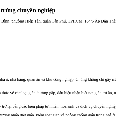
 trùng chuyên nghiệp
 Bình, phường Hiệp Tân, quận Tân Phú, TPHCM.
164/6 Ấp Dân Thắ
 nhà ở, nhà hàng, quán ăn và khu công nghiệp. Chúng không chỉ gây m
 thức về các loại gián thường gặp, dấu hiệu nhận biết nơi gián trú ẩn
rở lại bằng các biện pháp tự nhiên, hóa sinh và dịch vụ chuyên nghiệp
g pháp diệt gián, kiểm soát gián và phòng chống gián trong nhà ở, 