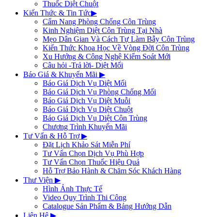
Thuốc Diệt Chuột
Kiến Thức & Tin Tức
▶
Cẩm Nang Phòng Chống Côn Trùng
Kinh Nghiệm Diệt Côn Trùng Tại Nhà
Mẹo Dân Gian Và Cách Tự Làm Bẫy Côn Trùng
Kiến Thức Khoa Học Về Vòng Đời Côn Trùng
Xu Hướng & Công Nghệ Kiểm Soát Mới
Câu hỏi -Trả lời- Diệt Mối
Báo Giá & Khuyến Mãi
▶
Báo Giá Dịch Vụ Diệt Mối
Báo Giá Dịch Vụ Phòng Chống Mối
Báo Giá Dịch Vụ Diệt Muỗi
Báo Giá Dịch Vụ Diệt Chuột
Báo Giá Dịch Vụ Diệt Côn Trùng
Chương Trình Khuyến Mãi
Tư Vấn & Hỗ Trợ
▶
Đặt Lịch Khảo Sát Miễn Phí
Tư Vấn Chọn Dịch Vụ Phù Hợp
Tư Vấn Chọn Thuốc Hiệu Quả
Hỗ Trợ Bảo Hành & Chăm Sóc Khách Hàng
Thư Viện
▶
Hình Ảnh Thực Tế
Video Quy Trình Thi Công
Catalogue Sản Phẩm & Bảng Hướng Dẫn
Liên Hệ
▶