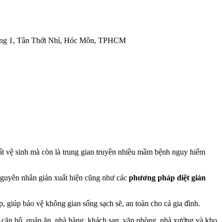
ng 1, Tân Thới Nhì, Hóc Môn, TPHCM
ất vệ sinh mà còn là trung gian truyền nhiều mầm bệnh nguy hiểm
, nguyên nhân gián xuất hiện cũng như các
phương pháp diệt gián
, giúp bảo vệ không gian sống sạch sẽ, an toàn cho cả gia đình.
căn hộ, quán ăn, nhà hàng, khách sạn, văn phòng, nhà xưởng và kho