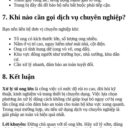
Trang bị đầy đủ đồ bảo hộ nếu bắt buộc phải tiếp cận.
7. Khi nào cần gọi dịch vụ chuyên nghiệp?
Bạn nên liên hệ đơn vị chuyên nghiệp khi:
Tổ ong có kích thước lớn, số lượng ong nhiều.
Nằm ở vị trí cao, nguy hiểm như mái nhà, cột điện.
Ong có tính hung dữ (ong vò vẽ, ong đất).
Khu vực đông người như trường học, nhà xưởng, khu dân
cư.
Cần xử lý nhanh, đảm bảo an toàn tuyệt đối.
8. Kết luận
Xử lý tổ ong lớn
là công việc có mức độ rủi ro cao, đòi hỏi kỹ
thuật, kinh nghiệm và trang thiết bị chuyên dụng. Việc lựa chọn
phương án xử lý đúng cách không chỉ giúp loại bỏ nguy cơ bị ong
tấn công mà còn đảm bảo an toàn cho toàn bộ khu vực xung quanh.
Trong mọi trường hợp, ưu tiên sử dụng dịch vụ chuyên nghiệp là
giải pháp an toàn và hiệu quả nhất.
Lời khuyên:
Đừng chủ quan với tổ ong lớn. Hãy xử lý sớm, đúng