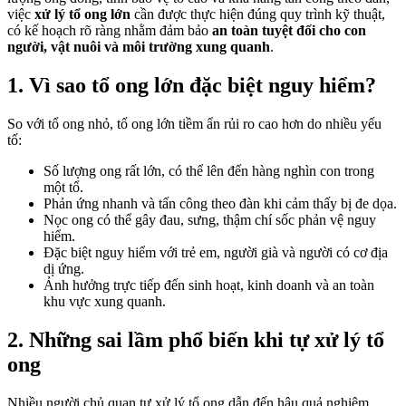
việc
xử lý tổ ong lớn
cần được thực hiện đúng quy trình kỹ thuật,
có kế hoạch rõ ràng nhằm đảm bảo
an toàn tuyệt đối cho con
người, vật nuôi và môi trường xung quanh
.
1. Vì sao tổ ong lớn đặc biệt nguy hiểm?
So với tổ ong nhỏ, tổ ong lớn tiềm ẩn rủi ro cao hơn do nhiều yếu
tố:
Số lượng ong rất lớn, có thể lên đến hàng nghìn con trong
một tổ.
Phản ứng nhanh và tấn công theo đàn khi cảm thấy bị đe dọa.
Nọc ong có thể gây đau, sưng, thậm chí sốc phản vệ nguy
hiểm.
Đặc biệt nguy hiểm với trẻ em, người già và người có cơ địa
dị ứng.
Ảnh hưởng trực tiếp đến sinh hoạt, kinh doanh và an toàn
khu vực xung quanh.
2. Những sai lầm phổ biến khi tự xử lý tổ
ong
Nhiều người chủ quan tự xử lý tổ ong dẫn đến hậu quả nghiêm