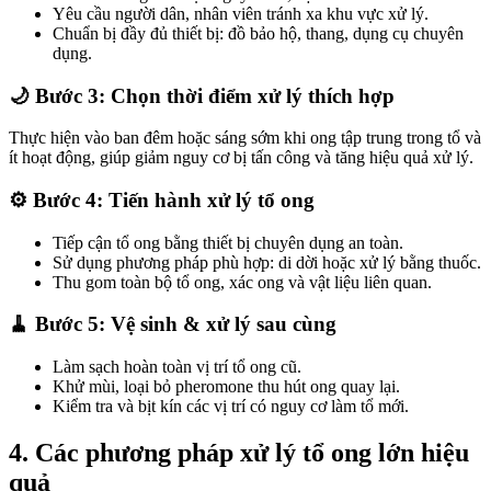
Yêu cầu người dân, nhân viên tránh xa khu vực xử lý.
Chuẩn bị đầy đủ thiết bị: đồ bảo hộ, thang, dụng cụ chuyên
dụng.
🌙 Bước 3: Chọn thời điểm xử lý thích hợp
Thực hiện vào ban đêm hoặc sáng sớm khi ong tập trung trong tổ và
ít hoạt động, giúp giảm nguy cơ bị tấn công và tăng hiệu quả xử lý.
⚙️ Bước 4: Tiến hành xử lý tổ ong
Tiếp cận tổ ong bằng thiết bị chuyên dụng an toàn.
Sử dụng phương pháp phù hợp: di dời hoặc xử lý bằng thuốc.
Thu gom toàn bộ tổ ong, xác ong và vật liệu liên quan.
🧹 Bước 5: Vệ sinh & xử lý sau cùng
Làm sạch hoàn toàn vị trí tổ ong cũ.
Khử mùi, loại bỏ pheromone thu hút ong quay lại.
Kiểm tra và bịt kín các vị trí có nguy cơ làm tổ mới.
4. Các phương pháp xử lý tổ ong lớn hiệu
quả