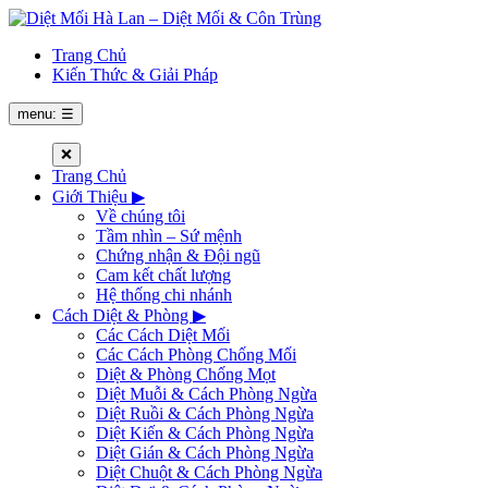
Trang Chủ
Kiến Thức & Giải Pháp
menu: ☰
❌
Trang Chủ
Giới Thiệu
▶
Về chúng tôi
Tầm nhìn – Sứ mệnh
Chứng nhận & Đội ngũ
Cam kết chất lượng
Hệ thống chi nhánh
Cách Diệt & Phòng
▶
Các Cách Diệt Mối
Các Cách Phòng Chống Mối
Diệt & Phòng Chống Mọt
Diệt Muỗi & Cách Phòng Ngừa
Diệt Ruồi & Cách Phòng Ngừa
Diệt Kiến & Cách Phòng Ngừa
Diệt Gián & Cách Phòng Ngừa
Diệt Chuột & Cách Phòng Ngừa