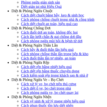
Phòng ngừa gián sinh sản
Diệt gián tại nhà Hiệu Quả
Diệt & Phòng Ngừa Chuột
Cách diệt chuột bằng bẫy, keo & sinh học
Cách phòng chống chuột trong nhà & công trình
Cách diệt chuột an toàn, hiệu quả cao
Diệt & Phòng Chống Dơi
Cách đuổi dơi an toàn, không độc hại
Cách lắp lưới chắn & gai chống dơi đậu
Cách phòng ngừa mùi hôi & bệnh từ dơi
Diệt & Phòng Ngừa Thằn Lằn
Cách bẫy & đuổi thằn lằn hiệu quả
Cách phòng chống thằn lằn trong bếp & kho
Cách đuổi thằn lằn tự nhiên, an toàn
Diệt & Phòng Ngừa Rệp
Cách diệt rệp bằng nhiệt hiệu quả
Cách diệt rệp bằng thuốc chuyên dụng
Cách kiểm soát rệp trong khách sạn & nhà ở
Diệt & Phòng Ngừa Ve – Bọ Chét
Cách xử lý ve, bọ chét trên thú cưng
Cách diệt ổ ve, bọ chét trong nhà
Cách phòng ngừa ve, bọ chét quay lại
Diệt & Phòng Ngừa Nhện
Cách vệ sinh & xử lý mạng nhện hiệu quả
Cách phun thuốc tồn lưu diệt nhện