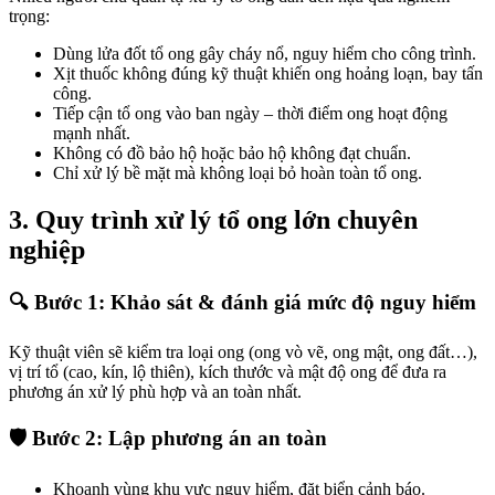
trọng:
Dùng lửa đốt tổ ong gây cháy nổ, nguy hiểm cho công trình.
Xịt thuốc không đúng kỹ thuật khiến ong hoảng loạn, bay tấn
công.
Tiếp cận tổ ong vào ban ngày – thời điểm ong hoạt động
mạnh nhất.
Không có đồ bảo hộ hoặc bảo hộ không đạt chuẩn.
Chỉ xử lý bề mặt mà không loại bỏ hoàn toàn tổ ong.
3. Quy trình xử lý tổ ong lớn chuyên
nghiệp
🔍 Bước 1: Khảo sát & đánh giá mức độ nguy hiểm
Kỹ thuật viên sẽ kiểm tra loại ong (ong vò vẽ, ong mật, ong đất…),
vị trí tổ (cao, kín, lộ thiên), kích thước và mật độ ong để đưa ra
phương án xử lý phù hợp và an toàn nhất.
🛡️ Bước 2: Lập phương án an toàn
Khoanh vùng khu vực nguy hiểm, đặt biển cảnh báo.