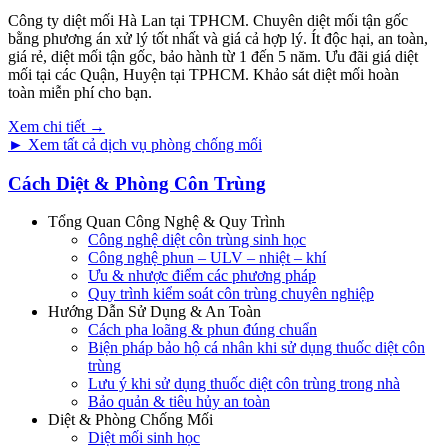
Công ty diệt mối Hà Lan tại TPHCM. Chuyên diệt mối tận gốc
bằng phương án xử lý tốt nhất và giá cả hợp lý. Ít độc hại, an toàn,
giá rẻ, diệt mối tận gốc, bảo hành từ 1 đến 5 năm. Ưu đãi giá diệt
mối tại các Quận, Huyện tại TPHCM. Khảo sát diệt mối hoàn
toàn miễn phí cho bạn.
Xem chi tiết →
► Xem tất cả dịch vụ phòng chống mối
Cách Diệt & Phòng Côn Trùng
Tổng Quan Công Nghệ & Quy Trình
Công nghệ diệt côn trùng sinh học
Công nghệ phun – ULV – nhiệt – khí
Ưu & nhược điểm các phương pháp
Quy trình kiểm soát côn trùng chuyên nghiệp
Hướng Dẫn Sử Dụng & An Toàn
Cách pha loãng & phun đúng chuẩn
Biện pháp bảo hộ cá nhân khi sử dụng thuốc diệt côn
trùng
Lưu ý khi sử dụng thuốc diệt côn trùng trong nhà
Bảo quản & tiêu hủy an toàn
Diệt & Phòng Chống Mối
Diệt mối sinh học