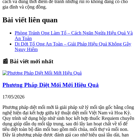
cách và đúng thời điểm để tránh những rủi ro không đáng có cho
gia đình và cộng đồng.
Bài viết liên quan
Phòng Tránh Ong Làm Tổ – Cách Ngăn Ngừa Hiệu Quả Và
An Toàn
Di Dời Tổ Ong An Toàn – Giải Pháp Hiệu Quả Không Gây
Nguy Hiểm
📰 Bài viết mới nhất
Phương Pháp Diệt Mối Mới Hiệu Quả
17/05/2026
Phương pháp diệt mối mới là giải pháp xử lý mối tận gốc bằng công
nghệ hiện đại kết hợp giữa kỹ thuật diệt mối Việt Nam và Hoa Kỳ.
Quy trình sử dụng hộp nhử sinh học kết hợp thuốc Requiem chuyên
dụng giúp dẫn dụ mối tập trung, sau đó lây lan hoạt chất về tổ để
tiêu diệt toàn bộ đàn mối bao gồm mối chúa, mối thợ và mối non.
Đây là phương pháp được đánh giá cao nhờ hiệu quả lâu dài, hạn