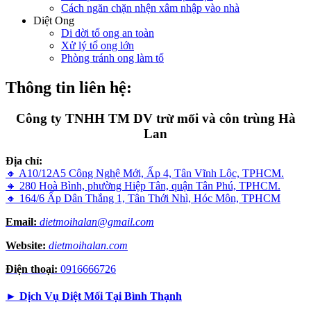
Cách ngăn chặn nhện xâm nhập vào nhà
Diệt Ong
Di dời tổ ong an toàn
Xử lý tổ ong lớn
Phòng tránh ong làm tổ
Thông tin liên hệ:
Công ty TNHH TM DV trừ mối và côn trùng Hà
Lan
Địa chỉ:
🔸 A10/12A5 Công Nghệ Mới, Ấp 4, Tân Vĩnh Lộc, TPHCM.
🔸 280 Hoà Bình, phường Hiệp Tân, quận Tân Phú, TPHCM.
🔸 164/6 Ấp Dân Thắng 1, Tân Thới Nhì, Hóc Môn, TPHCM
Email:
dietmoihalan@gmail.com
Website:
dietmoihalan.com
Điện thoại:
0916666726
►
Dịch Vụ Diệt Mối Tại Bình Thạnh