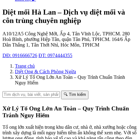
Diệt mối Hà Lan – Dịch vụ diệt mối và
côn trùng chuyên nghiệp
A10/12A5 Công Nghệ Mới, Ấp 4, Tân Vĩnh Lộc, TPHCM.
280
Hoà Bình, phường Hiệp Tân, quận Tân Phú, TPHCM.
164/6 Ấp
Dân Thắng 1, Tân Thới Nhì, Hóc Môn, TPHCM
DĐ: 0916666726
ĐT: 0974444355
Trang chủ
Diệt Ong & Cách Phòng Ngừa
Xử Lý Tổ Ong Lớn An Toàn – Quy Trình Chuẩn Tránh
Nguy Hiểm
🔍 Tìm kiếm
Xử Lý Tổ Ong Lớn An Toàn – Quy Trình Chuẩn
Tránh Nguy Hiểm
Tổ ong lớn xuất hiện trong khu dân cư, nhà ở, nhà xưởng hoặc công
trình xây dựng là mối nguy hiểm tiềm ẩn không thể xem nhẹ. Với số
lượng ong đông, tính bảo vệ tổ cao và khả năng tấn công theo đàn,