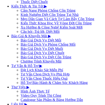
Thuốc Diệt Chuột
Kiến Thức & Tin Tức
▶
Cẩm Nang Phòng Chống Côn Trùng
Kinh Nghiệm Diệt Côn Trùng Tại Nhà
Mẹo Dân Gian Và Cách Tự Làm Bẫy Côn Trùng
Kiến Thức Khoa Học Về Vòng Đời Côn Trùng
Xu Hướng & Công Nghệ Kiểm Soát Mới
Câu hỏi -Trả lời- Diệt Mối
Báo Giá & Khuyến Mãi
▶
Báo Giá Dịch Vụ Diệt Mối
Báo Giá Dịch Vụ Phòng Chống Mối
Báo Giá Dịch Vụ Diệt Muỗi
Báo Giá Dịch Vụ Diệt Chuột
Báo Giá Dịch Vụ Diệt Côn Trùng
Chương Trình Khuyến Mãi
Tư Vấn & Hỗ Trợ
▶
Đặt Lịch Khảo Sát Miễn Phí
Tư Vấn Chọn Dịch Vụ Phù Hợp
Tư Vấn Chọn Thuốc Hiệu Quả
Hỗ Trợ Bảo Hành & Chăm Sóc Khách Hàng
Thư Viện
▶
Hình Ảnh Thực Tế
Video Quy Trình Thi Công
Catalogue Sản Phẩm & Bảng Hướng Dẫn
Liên Hệ
▶