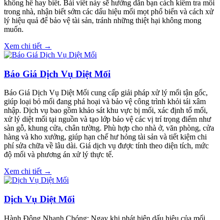
không hề hay biết. Bài viết này sẽ hướng dẫn bạn cách kiểm tra mối
trong nhà, nhận biết sớm các dấu hiệu mối mọt phổ biến và cách xử
lý hiệu quả để bảo vệ tài sản, tránh những thiệt hại không mong
muốn.
Xem chi tiết →
Báo Giá Dịch Vụ Diệt Mối
Báo Giá Dịch Vụ Diệt Mối cung cấp giải pháp xử lý mối tận gốc,
giúp loại bỏ mối đang phá hoại và bảo vệ công trình khỏi tái xâm
nhập. Dịch vụ bao gồm khảo sát khu vực bị mối, xác định tổ mối,
xử lý diệt mối tại nguồn và tạo lớp bảo vệ các vị trí trọng điểm như
sàn gỗ, khung cửa, chân tường. Phù hợp cho nhà ở, văn phòng, cửa
hàng và kho xưởng, giúp hạn chế hư hỏng tài sản và tiết kiệm chi
phí sửa chữa về lâu dài. Giá dịch vụ được tính theo diện tích, mức
độ mối và phương án xử lý thực tế.
Xem chi tiết →
Dịch Vụ Diệt Mối
Hành Động Nhanh Chóng: Ngay khi phát hiện dấu hiệu của mối