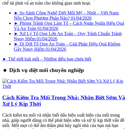
chế tái phát và an toàn cho không gian sinh hoạt.
► So Sánh Công Nghệ Diệt Mối Mỹ – Nhật – Việt Nam:
Nên Chọn Phương Pháp Nào?
01/04/2026
► Phòng Tránh Ong Làm Tổ – Cách Ngăn Ngừa Hiệu Quả
Và An Toàn
01/04/2026
► Xử Lý Tổ Ong Lớn An Toàn – Quy Trình Chuẩn Tránh
Nguy Hiểm
01/04/2026
► Di Dời Tổ Ong An Toàn – Giải Pháp Hiệu Quả Không
Gây Nguy Hiểm
01/04/2026
► Thế giới loài mối – Những điều bạn chưa biết
🔸 Dịch vụ diệt mối chuyên nghiệp
Cách Kiểm Tra Mối Trong Nhà: Nhận Biết Sớm Và
Xử Lý Kịp Thời
Cách kiểm tra mối và nhận biết dấu hiệu xuất hiện của mối trong
nhà, giúp người dùng có thể phát hiện sớm và xử lý kịp thời vấn đề
mối. Mối mọt có thể âm thầm phá hủy ngôi nhà của bạn mà bạn