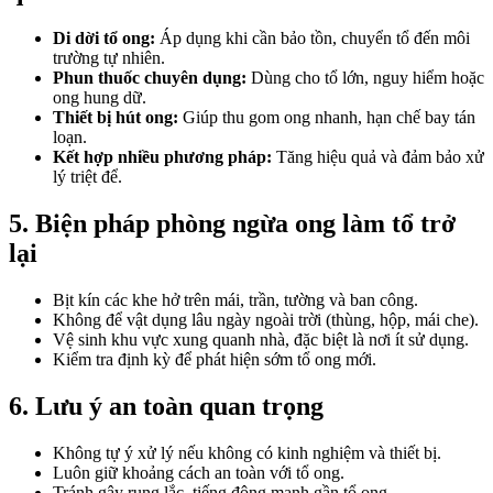
Di dời tổ ong:
Áp dụng khi cần bảo tồn, chuyển tổ đến môi
trường tự nhiên.
Phun thuốc chuyên dụng:
Dùng cho tổ lớn, nguy hiểm hoặc
ong hung dữ.
Thiết bị hút ong:
Giúp thu gom ong nhanh, hạn chế bay tán
loạn.
Kết hợp nhiều phương pháp:
Tăng hiệu quả và đảm bảo xử
lý triệt để.
5. Biện pháp phòng ngừa ong làm tổ trở
lại
Bịt kín các khe hở trên mái, trần, tường và ban công.
Không để vật dụng lâu ngày ngoài trời (thùng, hộp, mái che).
Vệ sinh khu vực xung quanh nhà, đặc biệt là nơi ít sử dụng.
Kiểm tra định kỳ để phát hiện sớm tổ ong mới.
6. Lưu ý an toàn quan trọng
Không tự ý xử lý nếu không có kinh nghiệm và thiết bị.
Luôn giữ khoảng cách an toàn với tổ ong.
Tránh gây rung lắc, tiếng động mạnh gần tổ ong.