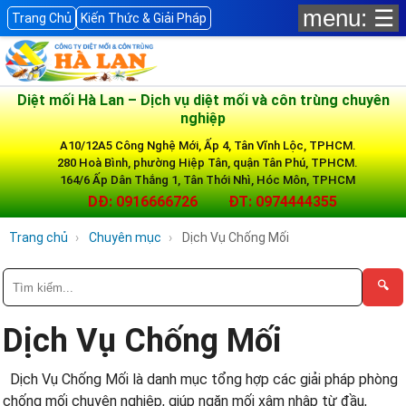
menu: ☰
Trang Chủ
Kiến Thức & Giải Pháp
Diệt mối Hà Lan – Dịch vụ diệt mối và côn trùng chuyên
nghiệp
A10/12A5 Công Nghệ Mới, Ấp 4, Tân Vĩnh Lộc, TPHCM.
280 Hoà Bình, phường Hiệp Tân, quận Tân Phú, TPHCM.
164/6 Ấp Dân Thắng 1, Tân Thới Nhì, Hóc Môn, TPHCM
DĐ: 0916666726
ĐT: 0974444355
Trang chủ
Chuyên mục
Dịch Vụ Chống Mối
🔍
Dịch Vụ Chống Mối
Dịch Vụ Chống Mối là danh mục tổng hợp các giải pháp phòng
chống mối chuyên nghiệp, giúp ngăn mối xâm nhập từ đầu,