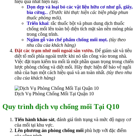
hiệu quả nhất hiện nay.
Dọn dẹp và loại bỏ các vật liệu hữu cơ như gỗ, giấy,
bìa cứng.
..
(Trước khi thực hiện các biện pháp phun
thuốc phòng mối).
Triển khai
:
rắc thuốc bột và phun dung dịch thuốc
chống mối lên toàn bộ diện tích mặt sàn nền móng phía
trong công trình.
Ngâm gỗ vào chế phẩm chống mối mọt.
(tùy theo
nhu cầu của khách hàng)
Đặt các trạm nhử mối ngoài sân vườn
.
Để giám sát và tiêu
diệt tổ mối phía ngoài trước khi nó tấn công vào trong nhà
.
Việc đặt trạm kiểm tra mối là một phần quan trọng trong chiến
lược phòng chống và diệt mối. Hãy thực hiện để bảo vệ ngôi
nhà của bạn một cách hiệu quả và an toàn nhất.
(tùy theo nhu
cầu của khách hàng)
Dịch Vụ Phòng Chống Mối Tại Quận 10
Quy trình dịch vụ chống mối Tại Q10
Tiến hành khảo sát
, đánh giá tình trạng và mức độ nguy cơ
của mối tại khu vực.
Lên phương án phòng chống mối
phù hợp với đặc điểm
của công trình.