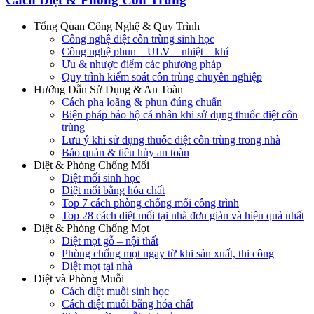
Tổng Quan Công Nghệ & Quy Trình
Công nghệ diệt côn trùng sinh học
Công nghệ phun – ULV – nhiệt – khí
Ưu & nhược điểm các phương pháp
Quy trình kiểm soát côn trùng chuyên nghiệp
Hướng Dẫn Sử Dụng & An Toàn
Cách pha loãng & phun đúng chuẩn
Biện pháp bảo hộ cá nhân khi sử dụng thuốc diệt côn
trùng
Lưu ý khi sử dụng thuốc diệt côn trùng trong nhà
Bảo quản & tiêu hủy an toàn
Diệt & Phòng Chống Mối
Diệt mối sinh học
Diệt mối bằng hóa chất
Top 7 cách phòng chống mối công trình
Top 28 cách diệt mối tại nhà đơn giản và hiệu quả nhất
Diệt & Phòng Chống Mọt
Diệt mọt gỗ – nội thất
Phòng chống mọt ngay từ khi sản xuất, thi công
Diệt mọt tại nhà
Diệt và Phòng Muỗi
Cách diệt muỗi sinh học
Cách diệt muỗi bằng hóa chất