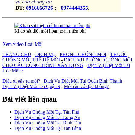
vụ của chúng tôi.
ĐT:
0916666726
;
0974444355
.
Khảo sát diệt mối hoàn toàn miễn phí
Xem video Loài Mối
TRANG CHỦ
-
DỊCH VỤ
-
PHÒNG CHỐNG MỐI
-
THUỐC
CHỐNG MỐI THẾ HỆ MỚI
-
DỊCH VỤ PHÒNG CHỐNG MỐI
CHO CÁC CÔNG TRÌNH XÂY DỰNG
-
Dịch Vụ Diệt Mối Tại
Hóc Môn ;
Điều gì gây ra mối?
;
Dịch Vụ Diệt Mối Tại Quận Bình Thạnh
;
Dịch Vụ Diệt Mối Tại Quận 9
;
Mối cắn có độc không?
Bài viết liên quan
Dịch Vụ Chống Mối Tại Tân Phú
Dịch Vụ Chống Mối Tại Long An
Dịch Vụ Chống Mối Tại Bình Tân
Dịch Vụ Chống Mối Tại Tân Bình