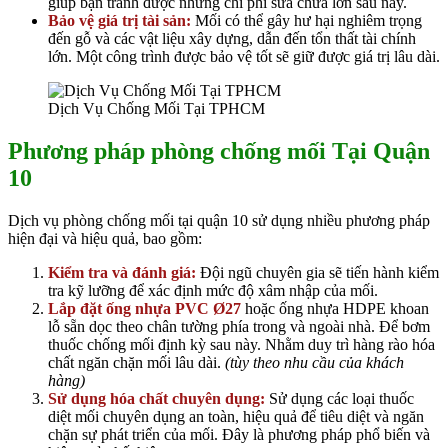
giúp bạn tránh được những chi phí sửa chữa lớn sau này.
Bảo vệ giá trị tài sản:
Mối có thể gây hư hại nghiêm trọng
đến gỗ và các vật liệu xây dựng, dẫn đến tổn thất tài chính
lớn. Một công trình được bảo vệ tốt sẽ giữ được giá trị lâu dài.
Dịch Vụ Chống Mối Tại TPHCM
Phương pháp phòng chống mối Tại Quận
10
Dịch vụ phòng chống mối tại quận 10 sử dụng nhiều phương pháp
hiện đại và hiệu quả, bao gồm:
Kiểm tra và đánh giá:
Đội ngũ chuyên gia sẽ tiến hành kiểm
tra kỹ lưỡng để xác định mức độ xâm nhập của mối.
Lắp đặt ống nhựa PVC
Ø27
hoặc ống nhựa HDPE khoan
lỗ sẵn dọc theo chân tường phía trong và ngoài nhà. Để bơm
thuốc chống mối định kỳ sau này. Nhằm duy trì hàng rào hóa
chất ngăn chặn mối lâu dài.
(tùy theo nhu cầu của khách
hàng)
Sử dụng hóa chất chuyên dụng:
Sử dụng các loại thuốc
diệt mối chuyên dụng an toàn, hiệu quả để tiêu diệt và ngăn
chặn sự phát triển của mối. Đây là phương pháp phổ biến và