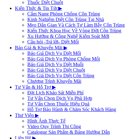
Thuốc Diệt Chuột
Kiến Thức & Tin Tức
▶
Cẩm Nang Phòng Chống Côn Trùng
Kinh Nghiệm Diệt Côn Trùng Tại Nhà
Mẹo Dân Gian Và Cách Tự Làm Bẫy Côn Trùng
Kiến Thức Khoa Học Về Vòng Đời Côn Trùng
Xu Hướng & Công Nghệ Kiểm Soát Mới
Câu hỏi -Trả lời- Diệt Mối
Báo Giá & Khuyến Mãi
▶
Báo Giá Dịch Vụ Diệt Mối
Báo Giá Dịch Vụ Phòng Chống Mối
Báo Giá Dịch Vụ Diệt Muỗi
Báo Giá Dịch Vụ Diệt Chuột
Báo Giá Dịch Vụ Diệt Côn Trùng
Chương Trình Khuyến Mãi
Tư Vấn & Hỗ Trợ
▶
Đặt Lịch Khảo Sát Miễn Phí
Tư Vấn Chọn Dịch Vụ Phù Hợp
Tư Vấn Chọn Thuốc Hiệu Quả
Hỗ Trợ Bảo Hành & Chăm Sóc Khách Hàng
Thư Viện
▶
Hình Ảnh Thực Tế
Video Quy Trình Thi Công
Catalogue Sản Phẩm & Bảng Hướng Dẫn
Liên Hệ
▶