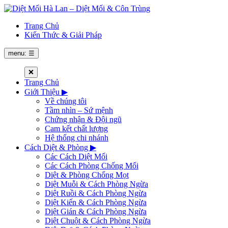
Trang Chủ
Kiến Thức & Giải Pháp
menu: ☰
❌
Trang Chủ
Giới Thiệu
▶
Về chúng tôi
Tầm nhìn – Sứ mệnh
Chứng nhận & Đội ngũ
Cam kết chất lượng
Hệ thống chi nhánh
Cách Diệt & Phòng
▶
Các Cách Diệt Mối
Các Cách Phòng Chống Mối
Diệt & Phòng Chống Mọt
Diệt Muỗi & Cách Phòng Ngừa
Diệt Ruồi & Cách Phòng Ngừa
Diệt Kiến & Cách Phòng Ngừa
Diệt Gián & Cách Phòng Ngừa
Diệt Chuột & Cách Phòng Ngừa