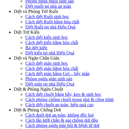
Phòng ngừa muỗi sinh sản
Diệt muỗi tại nhà an toàn
Diệt và Phòng Trừ Ruồi
Cách diệt Ruồi sinh học
Cách diệt Ruồi bằng hóa chất
Diệt Ruồi tại nhà Hiệu Quả
Diệt Trừ Kiến
Cách diệt kiến sinh học
Cách diệt kiến bằng hóa chất
Bả diệt kiến
Diệt kiến tại nhà Hiệu Quả
Diệt và Ngăn Chẵn Gián
Cách diệt gián sinh học
Cách diệt gián bằng hóa chất
Cách diệt gián bằng Gel – bẫy gián
Phòng ngừa gián sinh sản
Diệt gián tại nhà Hiệu Quả
Diệt & Phòng Ngừa Chuột
Cách diệt chuột bằng bẫy, keo & sinh học
Cách phòng chống chuột trong nhà & công trình
Cách diệt chuột an toàn, hiệu quả cao
Diệt & Phòng Chống Dơi
Cách đuổi dơi an toàn, không độc hại
Cách lắp lưới chắn & gai chống dơi đậu
Cách phòng ngừa mùi hôi & bệnh từ dơi