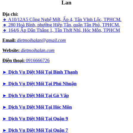
Lan
Địa chỉ:
🔸 A10/12A5 Công Nghệ Mới, Ấp 4, Tân Vĩnh Lộc, TPHCM.
🔸 280 Hoà Bình, phường Hiệp Tân, quận Tân Phú, TPHCM.
🔸 164/6 Ấp Dân Thắng 1, Tân Thới Nhì, Hóc Môn, TPHCM
Email:
dietmoihalan@gmail.com
Website:
dietmoihalan.com
Điện thoại:
0916666726
►
Dịch Vụ Diệt Mối Tại Bình Thạnh
►
Dịch Vụ Diệt Mối Tại Phú Nhuận
►
Dịch Vụ Diệt Mối Tại Gò Vấp
►
Dịch Vụ Diệt Mối Tại Hóc Môn
►
Dịch Vụ Diệt Mối Tại Quận 9
►
Dịch Vụ Diệt Mối Tại Quận 7