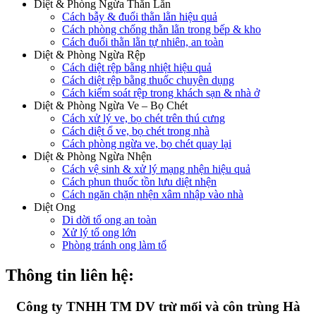
Diệt & Phòng Ngừa Thằn Lằn
Cách bẫy & đuổi thằn lằn hiệu quả
Cách phòng chống thằn lằn trong bếp & kho
Cách đuổi thằn lằn tự nhiên, an toàn
Diệt & Phòng Ngừa Rệp
Cách diệt rệp bằng nhiệt hiệu quả
Cách diệt rệp bằng thuốc chuyên dụng
Cách kiểm soát rệp trong khách sạn & nhà ở
Diệt & Phòng Ngừa Ve – Bọ Chét
Cách xử lý ve, bọ chét trên thú cưng
Cách diệt ổ ve, bọ chét trong nhà
Cách phòng ngừa ve, bọ chét quay lại
Diệt & Phòng Ngừa Nhện
Cách vệ sinh & xử lý mạng nhện hiệu quả
Cách phun thuốc tồn lưu diệt nhện
Cách ngăn chặn nhện xâm nhập vào nhà
Diệt Ong
Di dời tổ ong an toàn
Xử lý tổ ong lớn
Phòng tránh ong làm tổ
Thông tin liên hệ:
Công ty TNHH TM DV trừ mối và côn trùng Hà