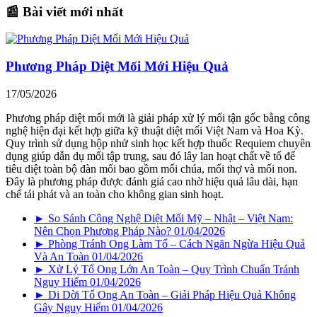
📰 Bài viết mới nhất
Phương Pháp Diệt Mối Mới Hiệu Quả
17/05/2026
Phương pháp diệt mối mới là giải pháp xử lý mối tận gốc bằng công
nghệ hiện đại kết hợp giữa kỹ thuật diệt mối Việt Nam và Hoa Kỳ.
Quy trình sử dụng hộp nhử sinh học kết hợp thuốc Requiem chuyên
dụng giúp dẫn dụ mối tập trung, sau đó lây lan hoạt chất về tổ để
tiêu diệt toàn bộ đàn mối bao gồm mối chúa, mối thợ và mối non.
Đây là phương pháp được đánh giá cao nhờ hiệu quả lâu dài, hạn
chế tái phát và an toàn cho không gian sinh hoạt.
► So Sánh Công Nghệ Diệt Mối Mỹ – Nhật – Việt Nam:
Nên Chọn Phương Pháp Nào?
01/04/2026
► Phòng Tránh Ong Làm Tổ – Cách Ngăn Ngừa Hiệu Quả
Và An Toàn
01/04/2026
► Xử Lý Tổ Ong Lớn An Toàn – Quy Trình Chuẩn Tránh
Nguy Hiểm
01/04/2026
► Di Dời Tổ Ong An Toàn – Giải Pháp Hiệu Quả Không
Gây Nguy Hiểm
01/04/2026