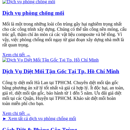
Dịch vụ phòng chống mối
Mối là một trong những loài côn trùng gây hại nghiêm trọng nhất
cho các công trình xây dựng. Chúng có thể tấn công nền móng, cấu
trúc gỗ, thậm chí ăn mòn cả các vật liệu composite và bê tông. Vì
vậy, việc phòng chống mối ngay từ giai đoạn xây dựng nhà mới là
rất quan trọng.
Xem chi tiết →
Dịch Vụ Diệt Mối Tận Gốc Tại Tp. Hồ Chí Minh
Công ty diệt mối Hà Lan tại TPHCM. Chuyên diệt mối tận gốc
bằng phương án xử lý tốt nhất và giá cả hợp lý. Ít độc hại, an toàn,
giá rẻ, diệt mối tận gốc, bảo hành từ 1 đến 5 năm. Ưu đãi giá diệt
mối tại các Quận, Huyện tại TPHCM. Khảo sát diệt mối hoàn
toàn miễn phí cho bạn.
Xem chi tiết →
► Xem tất cả dịch vụ phòng chống mối
Cách Diệt & Phòng Côn Trùng