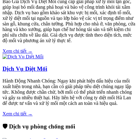
Báo Giá Dịch Vụ Diệt Mối cung cấp giải pháp xử lý mối tận gốc,
giúp loại bỏ mối đang phá hoại và bảo vệ công trình khỏi tái xâm
nhập. Dịch vụ bao gồm khảo sát khu vực bị mối, xác định tổ mối,
xử lý diệt mối tại nguồn và tạo lớp bảo vệ các vị trí trọng điểm như
sàn gỗ, khung cửa, chân tường. Phù hợp cho nhà ở, văn phòng, cửa
hàng và kho xưởng, giúp hạn chế hư hỏng tài sản và tiết kiệm chi
phí sửa chữa về lâu dài. Giá dịch vụ được tính theo diện tích, mức
độ mối và phương án xử lý thực tế.
Xem chi tiết →
Dịch Vụ Diệt Mối
Hành Động Nhanh Chóng: Ngay khi phát hiện dấu hiệu của mối
xuất hiện trong nhà, bạn cần có giải pháp tiêu diệt chúng ngay lập
tức. Không được chần chừ, bởi mối có thể phát triển nhanh chóng
và gây ra nhiều thiệt hại. Hãy liên hệ với công ty diệt mối Hà Lan
để được tư vấn và xử lý mối một cách an toàn và hiệu quả.
Xem chi tiết →
🛡️ Dịch vụ phòng chống mối