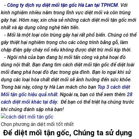
-
Công ty dịch vụ diệt mối tận gốc Hà Lan tại TPHCM
. Với
kinh nghiệm nhiều năm trong lĩnh vực diệt mối và côn trùng
gây hại. Hôm nay, xin chia sẻ những cách diệt mối tận gốc mới
nhất và áp dụng công nghệ tiên tiến.
-
Mối là một loại côn trùng gây hại rất phổ biến. Chúng có thể
gây thiệt hại nghiêm trọng cho các công trình bằng gỗ, làm
chập điện gây cháy nổ nếu không được diệt trừ mối kịp thời.
-
Ngôi nhà của bạn đang bị mối tấn công và phá hoại đồ
dùng nội thất. Bạn đang tìm cách diệt mối tận gốc để diệt loài
mối đang phá hoại đồ đạc trong gia đình. Bạn lo ngại khi sử
dụng các loại hóa chất diệt mối sẽ ảnh hưởng đến sức khỏe.
Trong bài này, công ty Hà Lan mách cho bạn
Top 3 cách diệt
Mối tận gốc hiệu quả nhất
. Ngoài ra, bạn có thể xem thêm
28
cách diệt mối khác tại đây
. Để bạn có thể triệt hạ chúng trước
khi chúng đánh sập nhà bạn!
Chọn phương án diệt mối tốt nhất
Để diệt mối tận gốc, Chúng ta sử dụng