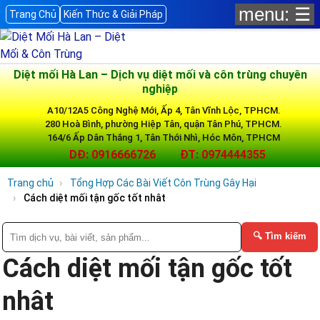
menu: ☰
Trang Chủ
Kiến Thức & Giải Pháp
Diệt mối Hà Lan – Dịch vụ diệt mối và côn trùng chuyên
nghiệp
A10/12A5 Công Nghệ Mới, Ấp 4, Tân Vĩnh Lộc, TPHCM.
280 Hoà Bình, phường Hiệp Tân, quận Tân Phú, TPHCM.
164/6 Ấp Dân Thắng 1, Tân Thới Nhì, Hóc Môn, TPHCM
DĐ: 0916666726
ĐT: 0974444355
Trang chủ
Tổng Hợp Các Bài Viết Côn Trùng Gây Hại
Cách diệt mối tận gốc tốt nhât
🔍 Tìm kiếm
Cách diệt mối tận gốc tốt
nhât