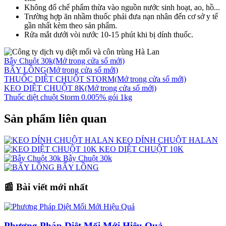
Không đổ chế phẩm thừa vào nguồn nước sinh hoạt, ao, hồ...
Trường hợp ăn nhầm thuốc phải đưa nạn nhân đến cơ sở y tế
gần nhất kèm theo sản phẩm.
Rửa mắt dưới vòi nước 10-15 phút khi bị dính thuốc.
Bẫy Chuột 30k
(Mở trong cửa số mới)
BẤY LỒNG
(Mở trong cửa số mới)
THUỐC DIỆT CHUỘT STORM
(Mở trong cửa số mới)
KEO DIỆT CHUỘT 8K
(Mở trong cửa số mới)
Thuốc diệt chuột Storm 0.005% gói 1kg
Sản phẩm liên quan
KEO DÍNH CHUỘT HALAN
KEO DIỆT CHUỘT 10K
Bẫy Chuột 30k
BẤY LỒNG
📰 Bài viết mới nhất
Phương Pháp Diệt Mối Mới Hiệu Quả