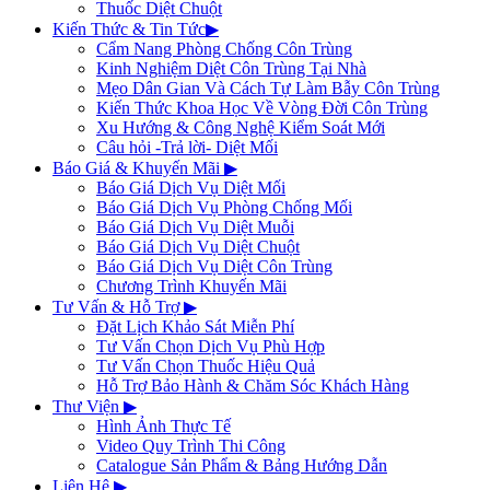
Thuốc Diệt Chuột
Kiến Thức & Tin Tức
▶
Cẩm Nang Phòng Chống Côn Trùng
Kinh Nghiệm Diệt Côn Trùng Tại Nhà
Mẹo Dân Gian Và Cách Tự Làm Bẫy Côn Trùng
Kiến Thức Khoa Học Về Vòng Đời Côn Trùng
Xu Hướng & Công Nghệ Kiểm Soát Mới
Câu hỏi -Trả lời- Diệt Mối
Báo Giá & Khuyến Mãi
▶
Báo Giá Dịch Vụ Diệt Mối
Báo Giá Dịch Vụ Phòng Chống Mối
Báo Giá Dịch Vụ Diệt Muỗi
Báo Giá Dịch Vụ Diệt Chuột
Báo Giá Dịch Vụ Diệt Côn Trùng
Chương Trình Khuyến Mãi
Tư Vấn & Hỗ Trợ
▶
Đặt Lịch Khảo Sát Miễn Phí
Tư Vấn Chọn Dịch Vụ Phù Hợp
Tư Vấn Chọn Thuốc Hiệu Quả
Hỗ Trợ Bảo Hành & Chăm Sóc Khách Hàng
Thư Viện
▶
Hình Ảnh Thực Tế
Video Quy Trình Thi Công
Catalogue Sản Phẩm & Bảng Hướng Dẫn
Liên Hệ
▶