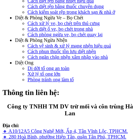
Cách diệt rệp bằng nhiệt hiệu quả
Cách diệt rệp bằng thuốc chuyên dụng
Cách kiểm soát rệp trong khách sạn & nhà ở
Diệt & Phòng Ngừa Ve – Bọ Chét
Cách xử lý ve, bọ chét trên thú cưng
Cách diệt ổ ve, bọ chét trong nhà
Cách phòng ngừa ve, bọ chét quay lại
Diệt & Phòng Ngừa Nhện
Cách vệ sinh & xử lý mạng nhện hiệu quả
Cách phun thuốc tồn lưu diệt nhện
Cách ngăn chặn nhện xâm nhập vào nhà
Diệt Ong
Di dời tổ ong an toàn
Xử lý tổ ong lớn
Phòng tránh ong làm tổ
Thông tin liên hệ:
Công ty TNHH TM DV trừ mối và côn trùng Hà
Lan
Địa chỉ:
🔸 A10/12A5 Công Nghệ Mới, Ấp 4, Tân Vĩnh Lộc, TPHCM.
🔸 280 Hoà Bình, phường Hiệp Tân, quận Tân Phú, TPHCM.