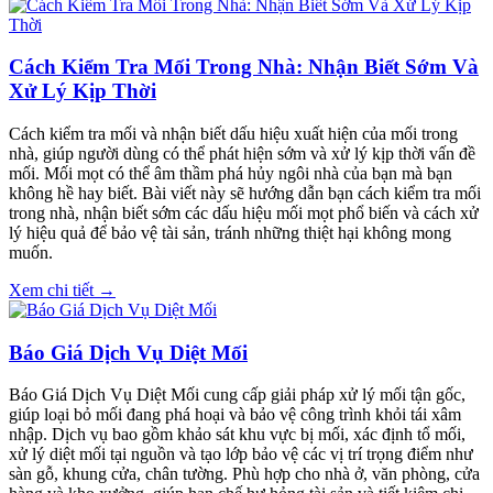
Cách Kiểm Tra Mối Trong Nhà: Nhận Biết Sớm Và
Xử Lý Kịp Thời
Cách kiểm tra mối và nhận biết dấu hiệu xuất hiện của mối trong
nhà, giúp người dùng có thể phát hiện sớm và xử lý kịp thời vấn đề
mối. Mối mọt có thể âm thầm phá hủy ngôi nhà của bạn mà bạn
không hề hay biết. Bài viết này sẽ hướng dẫn bạn cách kiểm tra mối
trong nhà, nhận biết sớm các dấu hiệu mối mọt phổ biến và cách xử
lý hiệu quả để bảo vệ tài sản, tránh những thiệt hại không mong
muốn.
Xem chi tiết →
Báo Giá Dịch Vụ Diệt Mối
Báo Giá Dịch Vụ Diệt Mối cung cấp giải pháp xử lý mối tận gốc,
giúp loại bỏ mối đang phá hoại và bảo vệ công trình khỏi tái xâm
nhập. Dịch vụ bao gồm khảo sát khu vực bị mối, xác định tổ mối,
xử lý diệt mối tại nguồn và tạo lớp bảo vệ các vị trí trọng điểm như
sàn gỗ, khung cửa, chân tường. Phù hợp cho nhà ở, văn phòng, cửa