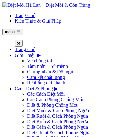
Trang Chủ
Kiến Thức & Giải Pháp
menu: ☰
❌
Trang Chủ
Giới Thiệu
▶
Về chúng tôi
Tầm nhìn – Sứ mệnh
Chứng nhận & Đội ngũ
Cam kết chất lượng
Hệ thống chi nhánh
Cách Diệt & Phòng
▶
Các Cách Diệt Mối
Các Cách Phòng Chống Mối
Diệt & Phòng Chống Mọt
Diệt Muỗi & Cách Phòng Ngừa
Diệt Ruồi & Cách Phòng Ngừa
Diệt Kiến & Cách Phòng Ngừa
Diệt Gián & Cách Phòng Ngừa
Diệt Chuột & Cách Phòng Ngừa