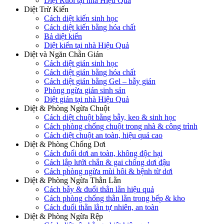
Diệt Ruồi tại nhà Hiệu Quả
Diệt Trừ Kiến
Cách diệt kiến sinh học
Cách diệt kiến bằng hóa chất
Bả diệt kiến
Diệt kiến tại nhà Hiệu Quả
Diệt và Ngăn Chẵn Gián
Cách diệt gián sinh học
Cách diệt gián bằng hóa chất
Cách diệt gián bằng Gel – bẫy gián
Phòng ngừa gián sinh sản
Diệt gián tại nhà Hiệu Quả
Diệt & Phòng Ngừa Chuột
Cách diệt chuột bằng bẫy, keo & sinh học
Cách phòng chống chuột trong nhà & công trình
Cách diệt chuột an toàn, hiệu quả cao
Diệt & Phòng Chống Dơi
Cách đuổi dơi an toàn, không độc hại
Cách lắp lưới chắn & gai chống dơi đậu
Cách phòng ngừa mùi hôi & bệnh từ dơi
Diệt & Phòng Ngừa Thằn Lằn
Cách bẫy & đuổi thằn lằn hiệu quả
Cách phòng chống thằn lằn trong bếp & kho
Cách đuổi thằn lằn tự nhiên, an toàn
Diệt & Phòng Ngừa Rệp