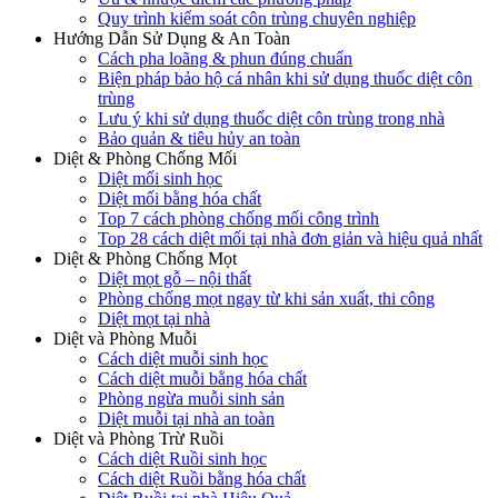
Quy trình kiểm soát côn trùng chuyên nghiệp
Hướng Dẫn Sử Dụng & An Toàn
Cách pha loãng & phun đúng chuẩn
Biện pháp bảo hộ cá nhân khi sử dụng thuốc diệt côn
trùng
Lưu ý khi sử dụng thuốc diệt côn trùng trong nhà
Bảo quản & tiêu hủy an toàn
Diệt & Phòng Chống Mối
Diệt mối sinh học
Diệt mối bằng hóa chất
Top 7 cách phòng chống mối công trình
Top 28 cách diệt mối tại nhà đơn giản và hiệu quả nhất
Diệt & Phòng Chống Mọt
Diệt mọt gỗ – nội thất
Phòng chống mọt ngay từ khi sản xuất, thi công
Diệt mọt tại nhà
Diệt và Phòng Muỗi
Cách diệt muỗi sinh học
Cách diệt muỗi bằng hóa chất
Phòng ngừa muỗi sinh sản
Diệt muỗi tại nhà an toàn
Diệt và Phòng Trừ Ruồi
Cách diệt Ruồi sinh học
Cách diệt Ruồi bằng hóa chất