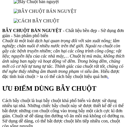
BẪY CHUỘT BÁN NGUYỆT
- Chất liệu bền đẹp - Sử dụng đơn
giản - Sản phẩm phổ biến
Chuột là một loài dịch hại quan trọng đối với sản xuất nông; lâm
nghiệp; chăn nuôi ở nhiều nước trên thế giới. Ngoài ra chuột còn
gây các bệnh truyền nhiễm; cắn hại các công trình công cộng; vật
liệu; nguyên liệu của các nhà máy,… Chuột bị mù màu, không thích
ánh sáng ban ngày và hoạt động về đêm. Trong bóng đêm, chúng
mới có cơ hội tự tung tự tác. Thính giác của chuột rất tốt, chúng có
thể nghe thấy những âm thanh trong phạm vi siêu âm.
Hiểu được
đặc tính loài chuột > ta có thể cách bẫy chuột hiệu quả hơn
.
ƯU ĐIỂM DÙNG BẪY CHUỘT
Cách bẫy chuột là loại bẫy chuột khá phổ biến và được sử dụng
nhiều tại nhà. Những chiếc bẫy chuột này sẽ được thiết kế để có thể
bắt được những con chuột cống vào trong bẫy một cách cực kì đơn
giản. Chuột sẽ dễ dàng tìm đường vô ăn mồi mà không có đường ra.
Sử dụng dễ dàng, có thể bắt được chuột liên tiếp nhiều con, chuột
còn sống nguyên.