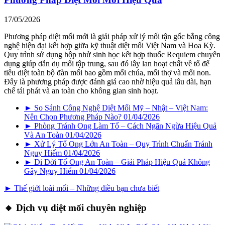
17/05/2026
Phương pháp diệt mối mới là giải pháp xử lý mối tận gốc bằng công
nghệ hiện đại kết hợp giữa kỹ thuật diệt mối Việt Nam và Hoa Kỳ.
Quy trình sử dụng hộp nhử sinh học kết hợp thuốc Requiem chuyên
dụng giúp dẫn dụ mối tập trung, sau đó lây lan hoạt chất về tổ để
tiêu diệt toàn bộ đàn mối bao gồm mối chúa, mối thợ và mối non.
Đây là phương pháp được đánh giá cao nhờ hiệu quả lâu dài, hạn
chế tái phát và an toàn cho không gian sinh hoạt.
► So Sánh Công Nghệ Diệt Mối Mỹ – Nhật – Việt Nam:
Nên Chọn Phương Pháp Nào?
01/04/2026
► Phòng Tránh Ong Làm Tổ – Cách Ngăn Ngừa Hiệu Quả
Và An Toàn
01/04/2026
► Xử Lý Tổ Ong Lớn An Toàn – Quy Trình Chuẩn Tránh
Nguy Hiểm
01/04/2026
► Di Dời Tổ Ong An Toàn – Giải Pháp Hiệu Quả Không
Gây Nguy Hiểm
01/04/2026
► Thế giới loài mối – Những điều bạn chưa biết
🔸 Dịch vụ diệt mối chuyên nghiệp