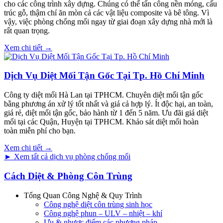
cho các công trình xây dựng. Chúng có thể tấn công nền móng, cấu
trúc gỗ, thậm chí ăn mòn cả các vật liệu composite và bê tông. Vì
vậy, việc phòng chống mối ngay từ giai đoạn xây dựng nhà mới là
rất quan trọng.
Xem chi tiết →
Dịch Vụ Diệt Mối Tận Gốc Tại Tp. Hồ Chí Minh
Công ty diệt mối Hà Lan tại TPHCM. Chuyên diệt mối tận gốc
bằng phương án xử lý tốt nhất và giá cả hợp lý. Ít độc hại, an toàn,
giá rẻ, diệt mối tận gốc, bảo hành từ 1 đến 5 năm. Ưu đãi giá diệt
mối tại các Quận, Huyện tại TPHCM. Khảo sát diệt mối hoàn
toàn miễn phí cho bạn.
Xem chi tiết →
► Xem tất cả dịch vụ phòng chống mối
Cách Diệt & Phòng Côn Trùng
Tổng Quan Công Nghệ & Quy Trình
Công nghệ diệt côn trùng sinh học
Công nghệ phun – ULV – nhiệt – khí
Ưu & nhược điểm các phương pháp