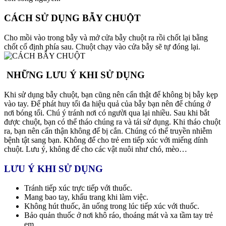
CÁCH SỬ DỤNG BẪY CHUỘT
Cho mồi vào trong bẫy và mở cửa bẫy chuột ra rồi chốt lại bằng
chốt cố định phía sau. Chuột chạy vào cửa bẫy sẽ tự đóng lại.
NHỮNG LƯU Ý KHI SỬ DỤNG
Khi sử dụng bẫy chuột, bạn cũng nên cẩn thật để không bị bẫy kẹp
vào tay. Để phát huy tối đa hiệu quả của bẫy bạn nên để chúng ở
nơi bóng tối. Chú ý tránh nơi có người qua lại nhiều. Sau khi bắt
được chuột, bạn có thể tháo chúng ra và tái sử dụng. Khi tháo chuột
ra, bạn nên cẩn thận không để bị cắn. Chúng có thể truyền nhiễm
bệnh tật sang bạn. Không để cho trẻ em tiếp xúc với miếng dính
chuột. Lưu ý, không để cho các vật nuôi như chó, mèo…
LƯU Ý KHI SỬ DỤNG
Tránh tiếp xúc trực tiếp với thuốc.
Mang bao tay, khẩu trang khi làm việc.
Không hút thuốc, ăn uống trong lúc tiếp xúc với thuốc.
Bảo quản thuốc ở nơi khô ráo, thoáng mát và xa tầm tay trẻ
em.