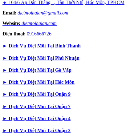
🔸 164/6 Ấp Dân Thắng 1, Tân Thới Nhì, Hóc Môn, TPHCM
Email:
dietmoihalan@gmail.com
Website:
dietmoihalan.com
Điện thoại:
0916666726
►
Dịch Vụ Diệt Mối Tại Bình Thạnh
►
Dịch Vụ Diệt Mối Tại Phú Nhuận
►
Dịch Vụ Diệt Mối Tại Gò Vấp
►
Dịch Vụ Diệt Mối Tại Hóc Môn
►
Dịch Vụ Diệt Mối Tại Quận 9
►
Dịch Vụ Diệt Mối Tại Quận 7
►
Dịch Vụ Diệt Mối Tại Quận 4
►
Dịch Vụ Diệt Mối Tại Quận 2