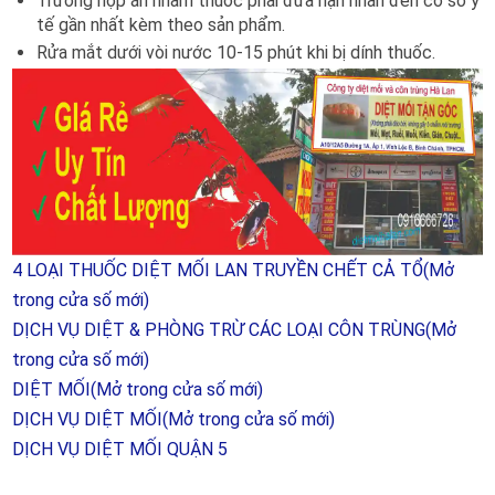
Trường hợp ăn nhầm thuốc phải đưa nạn nhân đến cơ sở y
tế gần nhất kèm theo sản phẩm.
Rửa mắt dưới vòi nước 10-15 phút khi bị dính thuốc.
4 LOẠI THUỐC DIỆT MỐI LAN TRUYỀN CHẾT CẢ TỔ
(Mở
trong cửa số mới)
DỊCH VỤ DIỆT & PHÒNG TRỪ CÁC LOẠI CÔN TRÙNG
(Mở
trong cửa số mới)
DIỆT MỐI
(Mở trong cửa số mới)
DỊCH VỤ DIỆT MỐI
(Mở trong cửa số mới)
DỊCH VỤ DIỆT MỐI QUẬN 5