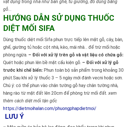
vật dụng trong nhà như bàn ghế, tủ giường, đồ dùng bằng
gỗ...
HƯỚNG DẪN SỬ DỤNG THUỐC
DIỆT MỐI SIFA
Dùng thuốc diệt mối Sifa phun trực tiếp lên mặt gỗ, cây, bàn,
ghế, giường tủ hoặc cột nhà, kèo, mái nhà… để trừ mối hoặc
phòng ngừa.
– Đối với xử lý trên gỗ và vật liệu có chứa gỗ:
Quét hoặc phun lên bề mặt cấu kiện gỗ.
– Đối với xử lý gỗ
trước khi chế biến:
Phun toàn bộ sản phẩm trong khoảng 30
phút.Sau khi xử lý thuốc 3 – 5 ngày mới đánh vecni hoặc sơn.
Chú ý: có thể phun vào chân tường gỗ hay chân tường nhà,
hàng rào từ mặt đất lên 20cm để phòng trừ mối đất.
xem
thêm cách diệt mối tận gốc
https://dietmoihalan.com/phuongphapdietmoi/
LƯU Ý