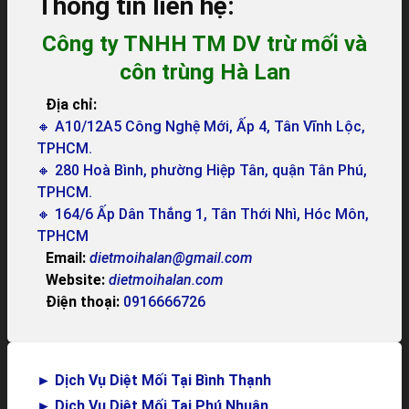
Thông tin liên hệ:
Công ty TNHH TM DV trừ mối và
côn trùng Hà Lan
Địa chỉ:
🔸 A10/12A5 Công Nghệ Mới, Ấp 4, Tân Vĩnh Lộc,
TPHCM.
🔸 280 Hoà Bình, phường Hiệp Tân, quận Tân Phú,
TPHCM.
🔸 164/6 Ấp Dân Thắng 1, Tân Thới Nhì, Hóc Môn,
TPHCM
Email:
dietmoihalan@gmail.com
Website:
dietmoihalan.com
Điện thoại:
0916666726
►
Dịch Vụ Diệt Mối Tại Bình Thạnh
►
Dịch Vụ Diệt Mối Tại Phú Nhuận