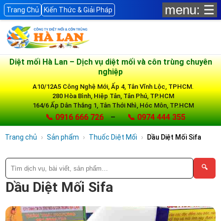
menu: ☰
Trang Chủ
Kiến Thức & Giải Pháp
Diệt mối Hà Lan – Dịch vụ diệt mối và côn trùng chuyên
nghiệp
A10/12A5 Công Nghệ Mới, Ấp 4, Tân Vĩnh Lộc, TPHCM.
280 Hòa Bình, Hiệp Tân, Tân Phú, TP.HCM
164/6 Ấp Dân Thắng 1, Tân Thới Nhì, Hóc Môn, TP.HCM
📞 0916 666 726
–
📞 0974 444 355
Trang chủ
Sản phẩm
Thuốc Diệt Mối
Dầu Diệt Mối Sifa
🔍
Dầu Diệt Mối Sifa