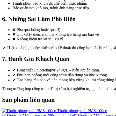
Tránh phun vào khu vực chế biến thực phẩm.
Bảo quản nơi khô ráo, tránh ánh nắng trực tiếp.
6. Những Sai Lầm Phổ Biến
❌ Pha quá loãng hoặc quá đặc
❌ Chỉ xử lý điểm mối mà không tạo hàng rào bảo vệ
❌ Không kiểm tra lại sau xử lý
📌 Hiệu quả phụ thuộc nhiều vào kỹ thuật thi công hơn là chỉ riêng s
7. Đánh Giá Khách Quan
✔ Hoạt chất Chlorfenapyr 240g/L – hiệu lực ổn định.
✔ Phù hợp phòng mối công trình dân dụng và kho xưởng.
✔ Tạo hàng rào bảo vệ nền móng bền vững khi thi công đúng k
Trong trường hợp công trình đã bị xâm hại nghiêm trọng, nên khảo sá
Sản phẩm liên quan
Thuốc phòng mối PMS-100cp
Thuốc Trừ Mối Termize