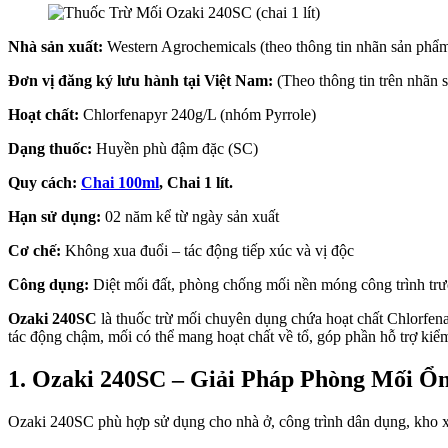
Nhà sản xuất:
Western Agrochemicals (theo thông tin nhãn sản phẩ
Đơn vị đăng ký lưu hành tại Việt Nam:
(Theo thông tin trên nhãn 
Hoạt chất:
Chlorfenapyr 240g/L (nhóm Pyrrole)
Dạng thuốc:
Huyền phù đậm đặc (SC)
Quy cách:
Chai 100ml
, Chai 1 lít.
Hạn sử dụng:
02 năm kể từ ngày sản xuất
Cơ chế:
Không xua đuổi – tác động tiếp xúc và vị độc
Công dụng:
Diệt mối đất, phòng chống mối nền móng công trình tr
Ozaki 240SC
là thuốc trừ mối chuyên dụng chứa hoạt chất Chlorfe
tác động chậm, mối có thể mang hoạt chất về tổ, góp phần hỗ trợ kiểm
1. Ozaki 240SC – Giải Pháp Phòng Mối Ổ
Ozaki 240SC phù hợp sử dụng cho nhà ở, công trình dân dụng, kho