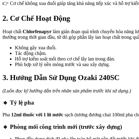
👉 Cơ chế không xua đuổi giúp tăng khả năng tiếp xúc và hỗ trợ kiể
2. Cơ Chế Hoạt Động
Hoạt chất
Chlorfenapyr
làm gián đoạn quá trình chuyển hóa năng lượ
thường trong thời gian đầu, từ đó góp phần lây lan hoạt chất trong qu
Không gây xua đuổi.
Tác động chậm.
Hỗ trợ kiểm soát mối theo cơ chế lây lan trong đàn.
Phù hợp xử lý nền móng trước và sau xây dựng.
3. Hướng Dẫn Sử Dụng Ozaki 240SC
(Luôn đọc kỹ hướng dẫn trên nhãn sản phẩm trước khi sử dụng.)
🔹 Tỷ lệ pha
Pha
12ml thuốc với 1 lít nước
sạch (tương đương chai 100ml pha cho
🔹 Phòng mối công trình mới (trước xây dựng)
Phun đều dung dịch đã pha lên toàn bộ mặt nền đất trước khi đ