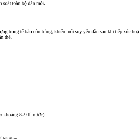
m soát toàn bộ đàn mối.
ng trong tế bào côn trùng, khiến mối suy yếu dần sau khi tiếp xúc ho
ần thể.
 khoảng 8–9 lít nước).
ổ bê tông.