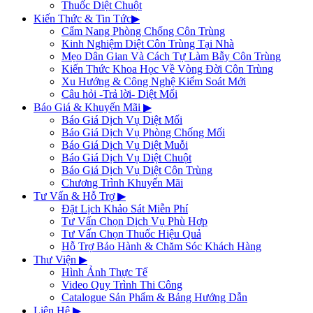
Thuốc Diệt Chuột
Kiến Thức & Tin Tức
▶
Cẩm Nang Phòng Chống Côn Trùng
Kinh Nghiệm Diệt Côn Trùng Tại Nhà
Mẹo Dân Gian Và Cách Tự Làm Bẫy Côn Trùng
Kiến Thức Khoa Học Về Vòng Đời Côn Trùng
Xu Hướng & Công Nghệ Kiểm Soát Mới
Câu hỏi -Trả lời- Diệt Mối
Báo Giá & Khuyến Mãi
▶
Báo Giá Dịch Vụ Diệt Mối
Báo Giá Dịch Vụ Phòng Chống Mối
Báo Giá Dịch Vụ Diệt Muỗi
Báo Giá Dịch Vụ Diệt Chuột
Báo Giá Dịch Vụ Diệt Côn Trùng
Chương Trình Khuyến Mãi
Tư Vấn & Hỗ Trợ
▶
Đặt Lịch Khảo Sát Miễn Phí
Tư Vấn Chọn Dịch Vụ Phù Hợp
Tư Vấn Chọn Thuốc Hiệu Quả
Hỗ Trợ Bảo Hành & Chăm Sóc Khách Hàng
Thư Viện
▶
Hình Ảnh Thực Tế
Video Quy Trình Thi Công
Catalogue Sản Phẩm & Bảng Hướng Dẫn
Liên Hệ
▶