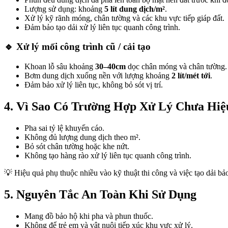
Lượng sử dụng: khoảng
5 lít dung dịch/m²
.
Xử lý kỹ rãnh móng, chân tường và các khu vực tiếp giáp đất.
Đảm bảo tạo dải xử lý liên tục quanh công trình.
🔹 Xử lý mối công trình cũ / cải tạo
Khoan lỗ sâu khoảng
30–40cm
dọc chân móng và chân tường.
Bơm dung dịch xuống nền với lượng khoảng
2 lít/mét tới
.
Đảm bảo xử lý liên tục, không bỏ sót vị trí.
4. Vì Sao Có Trường Hợp Xử Lý Chưa Hi
Pha sai tỷ lệ khuyến cáo.
Không đủ lượng dung dịch theo m².
Bỏ sót chân tường hoặc khe nứt.
Không tạo hàng rào xử lý liên tục quanh công trình.
💡 Hiệu quả phụ thuộc nhiều vào kỹ thuật thi công và việc tạo dải bả
5. Nguyên Tắc An Toàn Khi Sử Dụng
Mang đồ bảo hộ khi pha và phun thuốc.
Không để trẻ em và vật nuôi tiếp xúc khu vực xử lý.