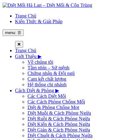
Trang Chủ
Kiến Thức & Giải Pháp
menu: ☰
❌
Trang Chủ
Giới Thiệu
▶
Về chúng tôi
Tầm nhìn – Sứ mệnh
Chứng nhận & Đội ngũ
Cam kết chất lượng
Hệ thống chi nhánh
Cách Diệt & Phòng
▶
Các Cách Diệt Mối
Các Cách Phòng Chống Mối
Diệt & Phòng Chống Mọt
Diệt Muỗi & Cách Phòng Ngừa
Diệt Ruồi & Cách Phòng Ngừa
Diệt Kiến & Cách Phòng Ngừa
Diệt Gián & Cách Phòng Ngừa
Diệt Chuột & Cách Phòng Ngừa