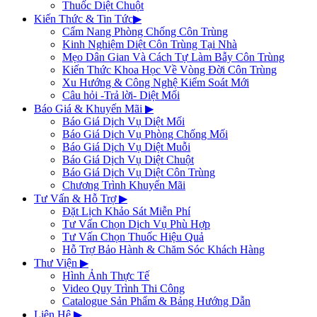
Thuốc Diệt Chuột
Kiến Thức & Tin Tức
▶
Cẩm Nang Phòng Chống Côn Trùng
Kinh Nghiệm Diệt Côn Trùng Tại Nhà
Mẹo Dân Gian Và Cách Tự Làm Bẫy Côn Trùng
Kiến Thức Khoa Học Về Vòng Đời Côn Trùng
Xu Hướng & Công Nghệ Kiểm Soát Mới
Câu hỏi -Trả lời- Diệt Mối
Báo Giá & Khuyến Mãi
▶
Báo Giá Dịch Vụ Diệt Mối
Báo Giá Dịch Vụ Phòng Chống Mối
Báo Giá Dịch Vụ Diệt Muỗi
Báo Giá Dịch Vụ Diệt Chuột
Báo Giá Dịch Vụ Diệt Côn Trùng
Chương Trình Khuyến Mãi
Tư Vấn & Hỗ Trợ
▶
Đặt Lịch Khảo Sát Miễn Phí
Tư Vấn Chọn Dịch Vụ Phù Hợp
Tư Vấn Chọn Thuốc Hiệu Quả
Hỗ Trợ Bảo Hành & Chăm Sóc Khách Hàng
Thư Viện
▶
Hình Ảnh Thực Tế
Video Quy Trình Thi Công
Catalogue Sản Phẩm & Bảng Hướng Dẫn
Liên Hệ
▶