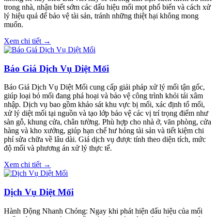
trong nhà, nhận biết sớm các dấu hiệu mối mọt phổ biến và cách xử
lý hiệu quả để bảo vệ tài sản, tránh những thiệt hại không mong
muốn.
Xem chi tiết →
Báo Giá Dịch Vụ Diệt Mối
Báo Giá Dịch Vụ Diệt Mối cung cấp giải pháp xử lý mối tận gốc,
giúp loại bỏ mối đang phá hoại và bảo vệ công trình khỏi tái xâm
nhập. Dịch vụ bao gồm khảo sát khu vực bị mối, xác định tổ mối,
xử lý diệt mối tại nguồn và tạo lớp bảo vệ các vị trí trọng điểm như
sàn gỗ, khung cửa, chân tường. Phù hợp cho nhà ở, văn phòng, cửa
hàng và kho xưởng, giúp hạn chế hư hỏng tài sản và tiết kiệm chi
phí sửa chữa về lâu dài. Giá dịch vụ được tính theo diện tích, mức
độ mối và phương án xử lý thực tế.
Xem chi tiết →
Dịch Vụ Diệt Mối
Hành Động Nhanh Chóng: Ngay khi phát hiện dấu hiệu của mối