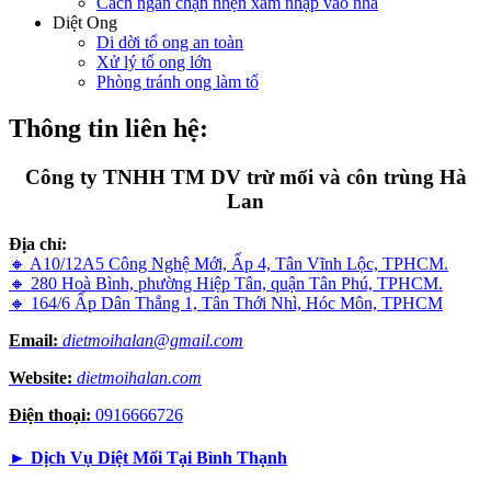
Cách ngăn chặn nhện xâm nhập vào nhà
Diệt Ong
Di dời tổ ong an toàn
Xử lý tổ ong lớn
Phòng tránh ong làm tổ
Thông tin liên hệ:
Công ty TNHH TM DV trừ mối và côn trùng Hà
Lan
Địa chỉ:
🔸 A10/12A5 Công Nghệ Mới, Ấp 4, Tân Vĩnh Lộc, TPHCM.
🔸 280 Hoà Bình, phường Hiệp Tân, quận Tân Phú, TPHCM.
🔸 164/6 Ấp Dân Thắng 1, Tân Thới Nhì, Hóc Môn, TPHCM
Email:
dietmoihalan@gmail.com
Website:
dietmoihalan.com
Điện thoại:
0916666726
►
Dịch Vụ Diệt Mối Tại Bình Thạnh