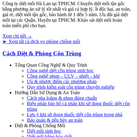
Công ty diệt mối Hà Lan tại TPHCM. Chuyên diệt mối tận gốc
bằng phương án xử lý tốt nhất và giá cả hợp lý. Ít độc hại, an toàn,
giá rẻ, diệt mối tận gốc, bảo hành từ 1 đến 5 năm. Ưu đãi giá diệt
mối tại các Quận, Huyện tại TPHCM. Khảo sát diệt mối hoàn
toàn miễn phí cho bạn.
Xem chi tiết →
► Xem tất cả dịch vụ phòng chống mối
Cách Diệt & Phòng Côn Trùng
Tổng Quan Công Nghệ & Quy Trình
Công nghệ diệt côn trùng sinh học
Công nghệ phun – ULV – nhiệt – khí
Ưu & nhược điểm các phương pháp
Quy trình kiểm soát côn trùng chuyên nghiệp
Hướng Dẫn Sử Dụng & An Toàn
Cách pha loãng & phun đúng chuẩn
Biện pháp bảo hộ cá nhân khi sử dụng thuốc diệt côn
trùng
Lưu ý khi sử dụng thuốc diệt côn trùng trong nhà
Bảo quản & tiêu hủy an toàn
Diệt & Phòng Chống Mối
Diệt mối sinh học
Diệt mối bằng hóa chất