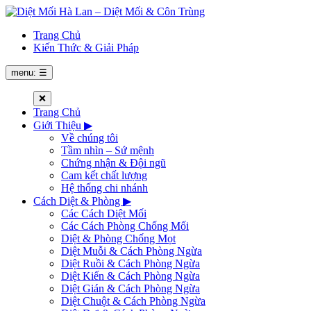
Trang Chủ
Kiến Thức & Giải Pháp
menu: ☰
❌
Trang Chủ
Giới Thiệu
▶
Về chúng tôi
Tầm nhìn – Sứ mệnh
Chứng nhận & Đội ngũ
Cam kết chất lượng
Hệ thống chi nhánh
Cách Diệt & Phòng
▶
Các Cách Diệt Mối
Các Cách Phòng Chống Mối
Diệt & Phòng Chống Mọt
Diệt Muỗi & Cách Phòng Ngừa
Diệt Ruồi & Cách Phòng Ngừa
Diệt Kiến & Cách Phòng Ngừa
Diệt Gián & Cách Phòng Ngừa
Diệt Chuột & Cách Phòng Ngừa