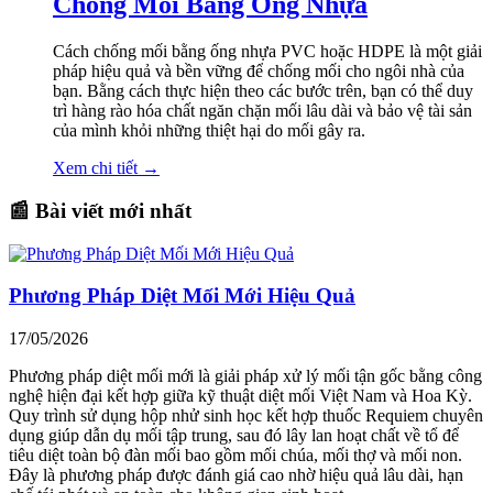
Chống Mối Bằng Ống Nhựa
Cách chống mối bằng ống nhựa PVC hoặc HDPE là một giải
pháp hiệu quả và bền vững để chống mối cho ngôi nhà của
bạn. Bằng cách thực hiện theo các bước trên, bạn có thể duy
trì hàng rào hóa chất ngăn chặn mối lâu dài và bảo vệ tài sản
của mình khỏi những thiệt hại do mối gây ra.
Xem chi tiết →
📰 Bài viết mới nhất
Phương Pháp Diệt Mối Mới Hiệu Quả
17/05/2026
Phương pháp diệt mối mới là giải pháp xử lý mối tận gốc bằng công
nghệ hiện đại kết hợp giữa kỹ thuật diệt mối Việt Nam và Hoa Kỳ.
Quy trình sử dụng hộp nhử sinh học kết hợp thuốc Requiem chuyên
dụng giúp dẫn dụ mối tập trung, sau đó lây lan hoạt chất về tổ để
tiêu diệt toàn bộ đàn mối bao gồm mối chúa, mối thợ và mối non.
Đây là phương pháp được đánh giá cao nhờ hiệu quả lâu dài, hạn