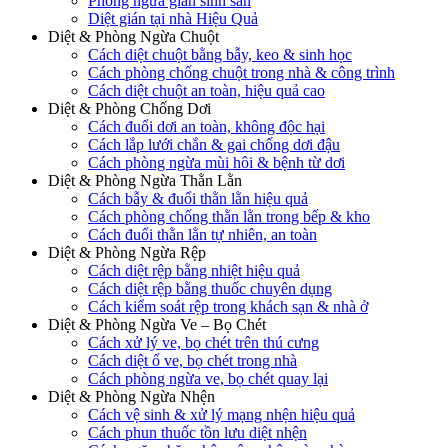
Phòng ngừa gián sinh sản
Diệt gián tại nhà Hiệu Quả
Diệt & Phòng Ngừa Chuột
Cách diệt chuột bằng bẫy, keo & sinh học
Cách phòng chống chuột trong nhà & công trình
Cách diệt chuột an toàn, hiệu quả cao
Diệt & Phòng Chống Dơi
Cách đuổi dơi an toàn, không độc hại
Cách lắp lưới chắn & gai chống dơi đậu
Cách phòng ngừa mùi hôi & bệnh từ dơi
Diệt & Phòng Ngừa Thằn Lằn
Cách bẫy & đuổi thằn lằn hiệu quả
Cách phòng chống thằn lằn trong bếp & kho
Cách đuổi thằn lằn tự nhiên, an toàn
Diệt & Phòng Ngừa Rệp
Cách diệt rệp bằng nhiệt hiệu quả
Cách diệt rệp bằng thuốc chuyên dụng
Cách kiểm soát rệp trong khách sạn & nhà ở
Diệt & Phòng Ngừa Ve – Bọ Chét
Cách xử lý ve, bọ chét trên thú cưng
Cách diệt ổ ve, bọ chét trong nhà
Cách phòng ngừa ve, bọ chét quay lại
Diệt & Phòng Ngừa Nhện
Cách vệ sinh & xử lý mạng nhện hiệu quả
Cách phun thuốc tồn lưu diệt nhện