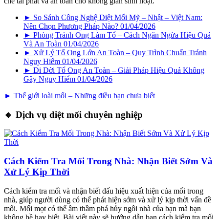
chế tái phát và an toàn cho không gian sinh hoạt.
► So Sánh Công Nghệ Diệt Mối Mỹ – Nhật – Việt Nam:
Nên Chọn Phương Pháp Nào?
01/04/2026
► Phòng Tránh Ong Làm Tổ – Cách Ngăn Ngừa Hiệu Quả
Và An Toàn
01/04/2026
► Xử Lý Tổ Ong Lớn An Toàn – Quy Trình Chuẩn Tránh
Nguy Hiểm
01/04/2026
► Di Dời Tổ Ong An Toàn – Giải Pháp Hiệu Quả Không
Gây Nguy Hiểm
01/04/2026
► Thế giới loài mối – Những điều bạn chưa biết
🔸 Dịch vụ diệt mối chuyên nghiệp
Cách Kiểm Tra Mối Trong Nhà: Nhận Biết Sớm Và
Xử Lý Kịp Thời
Cách kiểm tra mối và nhận biết dấu hiệu xuất hiện của mối trong
nhà, giúp người dùng có thể phát hiện sớm và xử lý kịp thời vấn đề
mối. Mối mọt có thể âm thầm phá hủy ngôi nhà của bạn mà bạn
không hề hay biết. Bài viết này sẽ hướng dẫn bạn cách kiểm tra mối