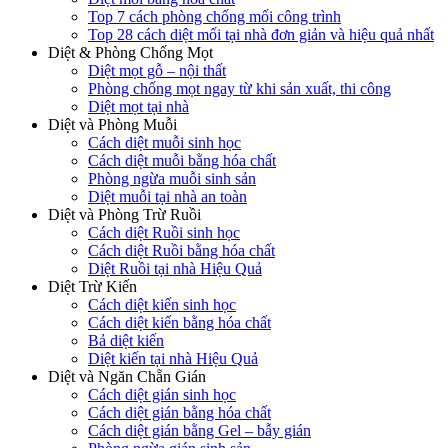
Top 7 cách phòng chống mối công trình
Top 28 cách diệt mối tại nhà đơn giản và hiệu quả nhất
Diệt & Phòng Chống Mọt
Diệt mọt gỗ – nội thất
Phòng chống mọt ngay từ khi sản xuất, thi công
Diệt mọt tại nhà
Diệt và Phòng Muỗi
Cách diệt muỗi sinh học
Cách diệt muỗi bằng hóa chất
Phòng ngừa muỗi sinh sản
Diệt muỗi tại nhà an toàn
Diệt và Phòng Trừ Ruồi
Cách diệt Ruồi sinh học
Cách diệt Ruồi bằng hóa chất
Diệt Ruồi tại nhà Hiệu Quả
Diệt Trừ Kiến
Cách diệt kiến sinh học
Cách diệt kiến bằng hóa chất
Bả diệt kiến
Diệt kiến tại nhà Hiệu Quả
Diệt và Ngăn Chẵn Gián
Cách diệt gián sinh học
Cách diệt gián bằng hóa chất
Cách diệt gián bằng Gel – bẫy gián