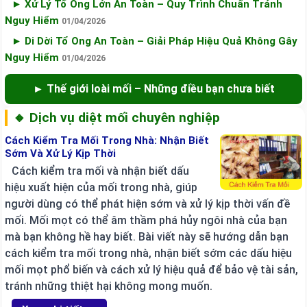
► Xử Lý Tổ Ong Lớn An Toàn – Quy Trình Chuẩn Tránh
Nguy Hiểm
01/04/2026
► Di Dời Tổ Ong An Toàn – Giải Pháp Hiệu Quả Không Gây
Nguy Hiểm
01/04/2026
► Thế giới loài mối – Những điều bạn chưa biết
🔸 Dịch vụ diệt mối chuyên nghiệp
Cách Kiểm Tra Mối Trong Nhà: Nhận Biết
Sớm Và Xử Lý Kịp Thời
Cách kiểm tra mối và nhận biết dấu
hiệu xuất hiện của mối trong nhà, giúp
người dùng có thể phát hiện sớm và xử lý kịp thời vấn đề
mối. Mối mọt có thể âm thầm phá hủy ngôi nhà của bạn
mà bạn không hề hay biết. Bài viết này sẽ hướng dẫn bạn
cách kiểm tra mối trong nhà, nhận biết sớm các dấu hiệu
mối mọt phổ biến và cách xử lý hiệu quả để bảo vệ tài sản,
tránh những thiệt hại không mong muốn.