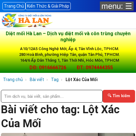
menu: ☰
Trang Chủ
Kiến Thức & Giải Pháp
Diệt mối Hà Lan – Dịch vụ diệt mối và côn trùng chuyên
nghiệp
A10/12A5 Công Nghệ Mới, Ấp 4, Tân Vĩnh Lộc, TPHCM.
280 Hoà Bình, phường Hiệp Tân, quận Tân Phú, TPHCM.
164/6 Ấp Dân Thắng 1, Tân Thới Nhì, Hóc Môn, TPHCM
DĐ: 0916666726
ĐT: 0974444355
Trang chủ
Bài viết
Tag
Lột Xác Của Mối
🔍 Tìm kiếm
Bài viết cho tag: Lột Xác
Của Mối