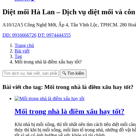
Diệt mối Hà Lan – Dịch vụ diệt mối và côn
A10/12A5 Công Nghệ Mới, Ấp 4, Tân Vĩnh Lộc, TPHCM.
280 Hoà
DĐ: 0916666726
ĐT: 0974444355
Trang chủ
Bài viết
Tag
Mối trong nhà là điềm xấu hay tốt?
🔍 Tìm kiếm
Bài viết cho tag: Mối trong nhà là điềm xấu hay tốt?
Mối trong nhà là điềm xấu hay tốt?
Khi nhà bị mối xông, thì tốt nhất nên tìm cách tiêu diệt mối c
thủy thì khi bị mối xông, mối làm tổ trong nhà, những đồ vật
tốt vì sẽ có ảnh hưởng về sức khỏe và tài chính.