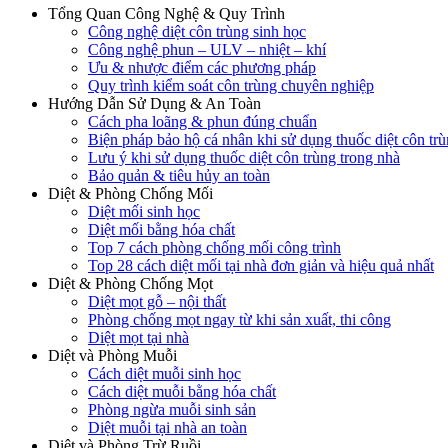
Tổng Quan Công Nghệ & Quy Trình
Công nghệ diệt côn trùng sinh học
Công nghệ phun – ULV – nhiệt – khí
Ưu & nhược điểm các phương pháp
Quy trình kiểm soát côn trùng chuyên nghiệp
Hướng Dẫn Sử Dụng & An Toàn
Cách pha loãng & phun đúng chuẩn
Biện pháp bảo hộ cá nhân khi sử dụng thuốc diệt côn tr
Lưu ý khi sử dụng thuốc diệt côn trùng trong nhà
Bảo quản & tiêu hủy an toàn
Diệt & Phòng Chống Mối
Diệt mối sinh học
Diệt mối bằng hóa chất
Top 7 cách phòng chống mối công trình
Top 28 cách diệt mối tại nhà đơn giản và hiệu quả nhất
Diệt & Phòng Chống Mọt
Diệt mọt gỗ – nội thất
Phòng chống mọt ngay từ khi sản xuất, thi công
Diệt mọt tại nhà
Diệt và Phòng Muỗi
Cách diệt muỗi sinh học
Cách diệt muỗi bằng hóa chất
Phòng ngừa muỗi sinh sản
Diệt muỗi tại nhà an toàn
Diệt và Phòng Trừ Ruồi