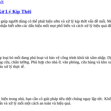
Xử Lý Kịp Thời
, giúp người dùng có thể phát hiện sớm và xử lý kịp thời vấn đề mối.
 nhận biết sớm các dấu hiệu mối mọt phổ biến và cách xử lý hiệu quả đ
 loại bỏ mối đang phá hoại và bảo vệ công trình khỏi tái xâm nhập. Dị
ung cửa, chân tường. Phù hợp cho nhà ở, văn phòng, cửa hàng và kho xư
n xử lý thực tế.
ện trong nhà, bạn cần có giải pháp tiêu diệt chúng ngay lập tức. Khô
vấn và xử lý mối một cách an toàn và hiệu quả.