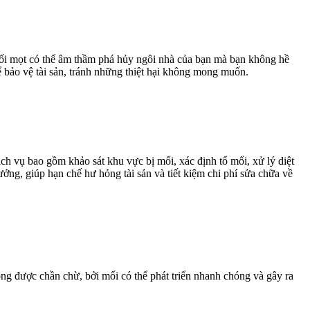
 Mối mọt có thể âm thầm phá hủy ngôi nhà của bạn mà bạn không hề
ể bảo vệ tài sản, tránh những thiệt hại không mong muốn.
ch vụ bao gồm khảo sát khu vực bị mối, xác định tổ mối, xử lý diệt
ởng, giúp hạn chế hư hỏng tài sản và tiết kiệm chi phí sửa chữa về
ng được chần chừ, bởi mối có thể phát triển nhanh chóng và gây ra