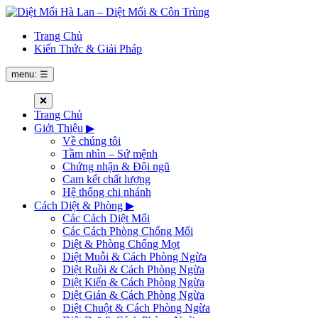
Trang Chủ
Kiến Thức & Giải Pháp
menu: ☰
❌
Trang Chủ
Giới Thiệu
▶
Về chúng tôi
Tầm nhìn – Sứ mệnh
Chứng nhận & Đội ngũ
Cam kết chất lượng
Hệ thống chi nhánh
Cách Diệt & Phòng
▶
Các Cách Diệt Mối
Các Cách Phòng Chống Mối
Diệt & Phòng Chống Mọt
Diệt Muỗi & Cách Phòng Ngừa
Diệt Ruồi & Cách Phòng Ngừa
Diệt Kiến & Cách Phòng Ngừa
Diệt Gián & Cách Phòng Ngừa
Diệt Chuột & Cách Phòng Ngừa