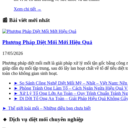
Xem chi tiết →
📰 Bài viết mới nhất
Phương Pháp Diệt Mối Mới Hiệu Quả
17/05/2026
Phương pháp diệt mối mới là giải pháp xử lý mối tận gốc bằng công 
giúp dẫn dụ mối tập trung, sau đó lây lan hoạt chất về tổ để tiêu di
toàn cho không gian sinh hoạt.
► So Sánh Công Nghệ Diệt Mối Mỹ – Nhật – Việt Nam: Nê
► Phòng Tránh Ong Làm Tổ – Cách Ngăn Ngừa Hiệu Quả V
► Xử Lý Tổ Ong Lớn An Toàn – Quy Trình Chuẩn Tránh N
► Di Dời Tổ Ong An Toàn – Giải Pháp Hiệu Quả Không G
► Thế giới loài mối – Những điều bạn chưa biết
🔸 Dịch vụ diệt mối chuyên nghiệp