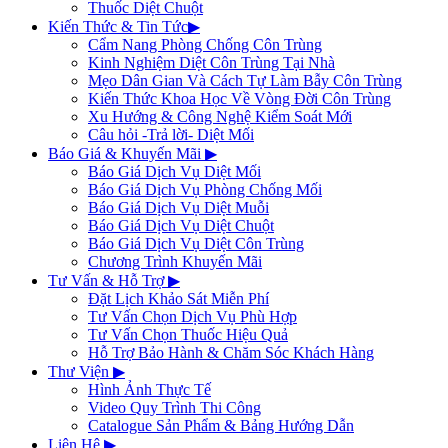
Thuốc Diệt Chuột
Kiến Thức & Tin Tức
▶
Cẩm Nang Phòng Chống Côn Trùng
Kinh Nghiệm Diệt Côn Trùng Tại Nhà
Mẹo Dân Gian Và Cách Tự Làm Bẫy Côn Trùng
Kiến Thức Khoa Học Về Vòng Đời Côn Trùng
Xu Hướng & Công Nghệ Kiểm Soát Mới
Câu hỏi -Trả lời- Diệt Mối
Báo Giá & Khuyến Mãi
▶
Báo Giá Dịch Vụ Diệt Mối
Báo Giá Dịch Vụ Phòng Chống Mối
Báo Giá Dịch Vụ Diệt Muỗi
Báo Giá Dịch Vụ Diệt Chuột
Báo Giá Dịch Vụ Diệt Côn Trùng
Chương Trình Khuyến Mãi
Tư Vấn & Hỗ Trợ
▶
Đặt Lịch Khảo Sát Miễn Phí
Tư Vấn Chọn Dịch Vụ Phù Hợp
Tư Vấn Chọn Thuốc Hiệu Quả
Hỗ Trợ Bảo Hành & Chăm Sóc Khách Hàng
Thư Viện
▶
Hình Ảnh Thực Tế
Video Quy Trình Thi Công
Catalogue Sản Phẩm & Bảng Hướng Dẫn
Liên Hệ
▶