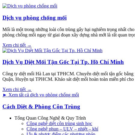
Dịch vụ phòng chống mối
Mối là một trong những loài côn trùng gây hại nghiêm trọng nhất cho 
phòng chống mối ngay từ giai đoạn xây dựng nhà mới là rất quan trọ
Xem chi tiết →
Dịch Vụ Diệt Mối Tận Gốc Tại Tp. Hồ Chí Minh
Công ty diệt mối Hà Lan tại TPHCM. Chuyên diệt mối tận gốc bằng phươn
Quận, Huyện tại TPHCM. Khảo sát diệt mối hoàn toàn miễn phí cho 
Xem chi tiết →
► Xem tất cả dịch vụ phòng chống mối
Cách Diệt & Phòng Côn Trùng
Tổng Quan Công Nghệ & Quy Trình
Công nghệ diệt côn trùng sinh học
Công nghệ phun – ULV – nhiệt – khí
Ưu & nhược điểm các phương pháp