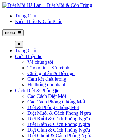
Trang Chủ
Kiến Thức & Giải Pháp
menu: ☰
❌
Trang Chủ
Giới Thiệu
▶
Về chúng tôi
Tầm nhìn – Sứ mệnh
Chứng nhận & Đội ngũ
Cam kết chất lượng
Hệ thống chi nhánh
Cách Diệt & Phòng
▶
Các Cách Diệt Mối
Các Cách Phòng Chống Mối
Diệt & Phòng Chống Mọt
Diệt Muỗi & Cách Phòng Ngừa
Diệt Ruồi & Cách Phòng Ngừa
Diệt Kiến & Cách Phòng Ngừa
Diệt Gián & Cách Phòng Ngừa
Diệt Chuột & Cách Phòng Ngừa