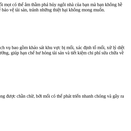
 Mối mọt có thể âm thầm phá hủy ngôi nhà của bạn mà bạn không hề
ể bảo vệ tài sản, tránh những thiệt hại không mong muốn.
ch vụ bao gồm khảo sát khu vực bị mối, xác định tổ mối, xử lý diệt
ởng, giúp hạn chế hư hỏng tài sản và tiết kiệm chi phí sửa chữa về
ng được chần chừ, bởi mối có thể phát triển nhanh chóng và gây ra