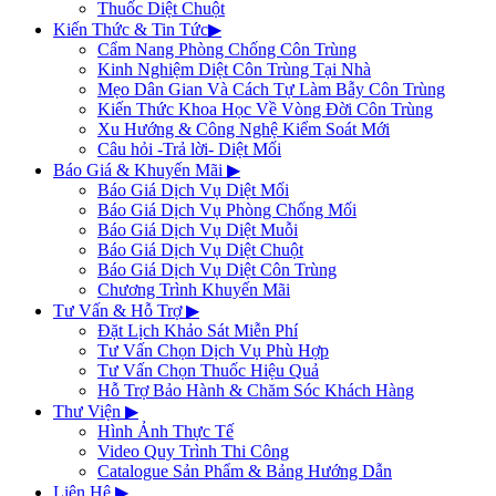
Thuốc Diệt Chuột
Kiến Thức & Tin Tức
▶
Cẩm Nang Phòng Chống Côn Trùng
Kinh Nghiệm Diệt Côn Trùng Tại Nhà
Mẹo Dân Gian Và Cách Tự Làm Bẫy Côn Trùng
Kiến Thức Khoa Học Về Vòng Đời Côn Trùng
Xu Hướng & Công Nghệ Kiểm Soát Mới
Câu hỏi -Trả lời- Diệt Mối
Báo Giá & Khuyến Mãi
▶
Báo Giá Dịch Vụ Diệt Mối
Báo Giá Dịch Vụ Phòng Chống Mối
Báo Giá Dịch Vụ Diệt Muỗi
Báo Giá Dịch Vụ Diệt Chuột
Báo Giá Dịch Vụ Diệt Côn Trùng
Chương Trình Khuyến Mãi
Tư Vấn & Hỗ Trợ
▶
Đặt Lịch Khảo Sát Miễn Phí
Tư Vấn Chọn Dịch Vụ Phù Hợp
Tư Vấn Chọn Thuốc Hiệu Quả
Hỗ Trợ Bảo Hành & Chăm Sóc Khách Hàng
Thư Viện
▶
Hình Ảnh Thực Tế
Video Quy Trình Thi Công
Catalogue Sản Phẩm & Bảng Hướng Dẫn
Liên Hệ
▶