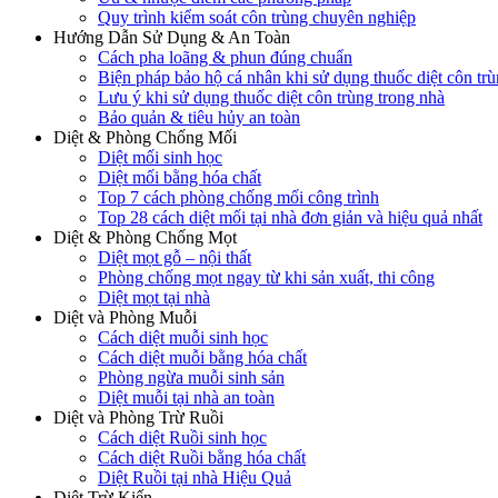
Quy trình kiểm soát côn trùng chuyên nghiệp
Hướng Dẫn Sử Dụng & An Toàn
Cách pha loãng & phun đúng chuẩn
Biện pháp bảo hộ cá nhân khi sử dụng thuốc diệt côn tr
Lưu ý khi sử dụng thuốc diệt côn trùng trong nhà
Bảo quản & tiêu hủy an toàn
Diệt & Phòng Chống Mối
Diệt mối sinh học
Diệt mối bằng hóa chất
Top 7 cách phòng chống mối công trình
Top 28 cách diệt mối tại nhà đơn giản và hiệu quả nhất
Diệt & Phòng Chống Mọt
Diệt mọt gỗ – nội thất
Phòng chống mọt ngay từ khi sản xuất, thi công
Diệt mọt tại nhà
Diệt và Phòng Muỗi
Cách diệt muỗi sinh học
Cách diệt muỗi bằng hóa chất
Phòng ngừa muỗi sinh sản
Diệt muỗi tại nhà an toàn
Diệt và Phòng Trừ Ruồi
Cách diệt Ruồi sinh học
Cách diệt Ruồi bằng hóa chất
Diệt Ruồi tại nhà Hiệu Quả
Diệt Trừ Kiến