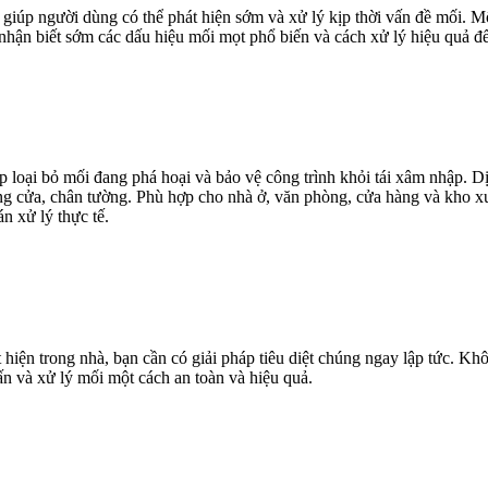
, giúp người dùng có thể phát hiện sớm và xử lý kịp thời vấn đề mối.
 nhận biết sớm các dấu hiệu mối mọt phổ biến và cách xử lý hiệu quả đ
 loại bỏ mối đang phá hoại và bảo vệ công trình khỏi tái xâm nhập. Dị
ung cửa, chân tường. Phù hợp cho nhà ở, văn phòng, cửa hàng và kho xư
n xử lý thực tế.
ện trong nhà, bạn cần có giải pháp tiêu diệt chúng ngay lập tức. Khô
vấn và xử lý mối một cách an toàn và hiệu quả.