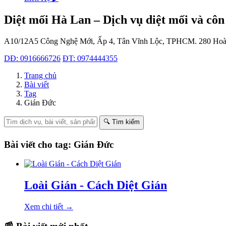
Diệt mối Hà Lan – Dịch vụ diệt mối và côn
A10/12A5 Công Nghệ Mới, Ấp 4, Tân Vĩnh Lộc, TPHCM.
280 Hoà
DĐ: 0916666726
ĐT: 0974444355
Trang chủ
Bài viết
Tag
Gián Đức
🔍 Tìm kiếm
Bài viết cho tag: Gián Đức
Loài Gián - Cách Diệt Gián
Xem chi tiết →