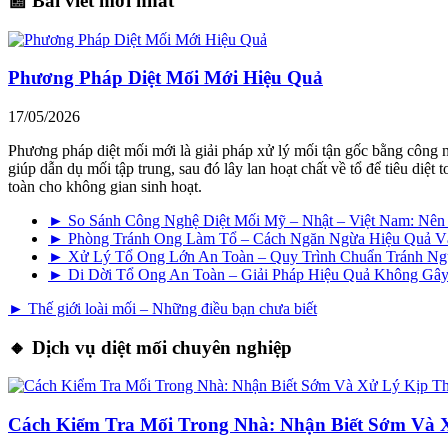
📰 Bài viết mới nhất
Phương Pháp Diệt Mối Mới Hiệu Quả
17/05/2026
Phương pháp diệt mối mới là giải pháp xử lý mối tận gốc bằng công 
giúp dẫn dụ mối tập trung, sau đó lây lan hoạt chất về tổ để tiêu di
toàn cho không gian sinh hoạt.
► So Sánh Công Nghệ Diệt Mối Mỹ – Nhật – Việt Nam: Nê
► Phòng Tránh Ong Làm Tổ – Cách Ngăn Ngừa Hiệu Quả V
► Xử Lý Tổ Ong Lớn An Toàn – Quy Trình Chuẩn Tránh N
► Di Dời Tổ Ong An Toàn – Giải Pháp Hiệu Quả Không G
► Thế giới loài mối – Những điều bạn chưa biết
🔸 Dịch vụ diệt mối chuyên nghiệp
Cách Kiểm Tra Mối Trong Nhà: Nhận Biết Sớm Và 