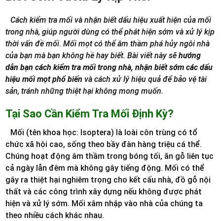
Cách kiểm tra mối và nhận biết dấu hiệu xuất hiện của mối
trong nhà, giúp người dùng có thể phát hiện sớm và xử lý kịp
thời vấn đề mối
.
Mối mọt có thể âm thầm phá hủy ngôi nhà
của bạn mà bạn không hề hay biết. Bài viết này sẽ
hướng
dẫn bạn cách kiểm tra mối trong nhà, nhận biết sớm các dấu
hiệu mối mọt phổ biến
và cách xử lý hiệu quả để bảo vệ tài
sản, tránh những thiệt hại không mong muốn.
Tại Sao Cần Kiểm Tra Mối Định Kỳ?
Mối (tên khoa học: Isoptera) là loài côn trùng có tổ
chức xã hội cao, sống theo bầy đàn hàng triệu cá thể.
Chúng hoạt động âm thầm trong bóng tối, ăn gỗ liên tục
cả ngày lẫn đêm mà không gây tiếng động. Mối có thể
gây ra thiệt hại nghiêm trọng cho kết cấu nhà, đồ gỗ nội
thất và các công trình xây dựng nếu không được phát
hiện và xử lý sớm. Mối xâm nhập vào nhà của chúng ta
theo nhiều cách khác nhau.