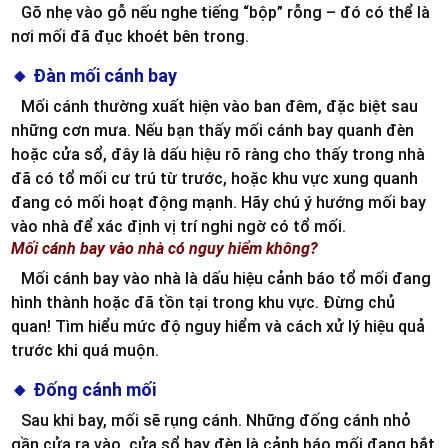
Gõ nhẹ vào gỗ nếu nghe tiếng “bộp” rỗng – đó có thể là
nơi mối đã đục khoét bên trong.
🔸 Đàn mối cánh bay
Mối cánh thường xuất hiện vào ban đêm, đặc biệt sau
những cơn mưa. Nếu bạn thấy mối cánh bay quanh đèn
hoặc cửa sổ, đây là dấu hiệu rõ ràng cho thấy trong nhà
đã có tổ mối cư trú từ trước, hoặc khu vực xung quanh
đang có mối hoạt động mạnh. Hãy chú ý hướng mối bay
vào nhà để xác định vị trí nghi ngờ có tổ mối.
Mối cánh bay vào nhà có nguy hiểm không?
Mối cánh bay vào nhà là dấu hiệu cảnh báo tổ mối đang
hình thành hoặc đã tồn tại trong khu vực. Đừng chủ
quan! Tìm hiểu mức độ nguy hiểm và cách xử lý hiệu quả
trước khi quá muộn.
🔸 Đống cánh mối
Sau khi bay, mối sẽ rụng cánh. Những đống cánh nhỏ
gần cửa ra vào, cửa sổ hay đèn là cảnh báo mối đang bắt