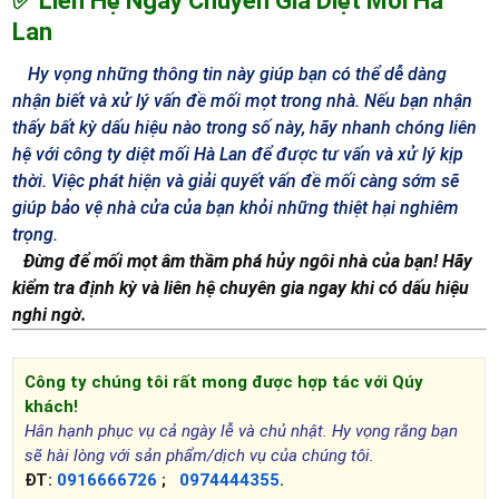
✅ Liên Hệ Ngay Chuyên Gia Diệt Mối Hà
Lan
Hy vọng những thông tin này giúp bạn có thể dễ dàng
nhận biết và xử lý vấn đề mối mọt trong nhà. Nếu bạn nhận
thấy bất kỳ dấu hiệu nào trong số này, hãy nhanh chóng liên
hệ với công ty diệt mối Hà Lan để được tư vấn và xử lý kịp
thời. Việc phát hiện và giải quyết vấn đề mối càng sớm sẽ
giúp bảo vệ nhà cửa của bạn khỏi những thiệt hại nghiêm
trọng.
Đừng để mối mọt âm thầm phá hủy ngôi nhà của bạn! Hãy
kiểm tra định kỳ và liên hệ chuyên gia ngay khi có dấu hiệu
nghi ngờ.
Công ty chúng tôi rất mong được hợp tác với Qúy
khách!
Hân hạnh phục vụ cả ngày lễ và chủ nhật. Hy vọng rằng bạn
sẽ hài lòng với sản phẩm/dịch vụ của chúng tôi.
ĐT:
0916666726
;
0974444355
.