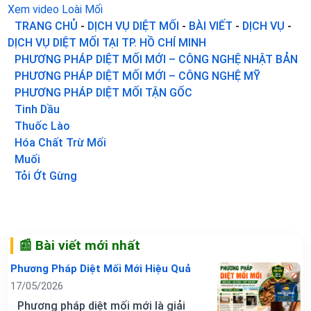
Xem video Loài Mối
TRANG CHỦ
-
DỊCH VỤ DIỆT MỐI
-
BÀI VIẾT
-
DỊCH VỤ
-
DỊCH VỤ DIỆT MỐI TẠI TP. HỒ CHÍ MINH
PHƯƠNG PHÁP DIỆT MỐI MỚI – CÔNG NGHỆ NHẬT BẢN
PHƯƠNG PHÁP DIỆT MỐI MỚI – CÔNG NGHỆ MỸ
PHƯƠNG PHÁP DIỆT MỐI TẬN GỐC
Tinh Dầu
Thuốc Lào
Hóa Chất Trừ Mối
Muối
Tỏi Ớt Gừng
📰 Bài viết mới nhất
Phương Pháp Diệt Mối Mới Hiệu Quả
17/05/2026
Phương pháp diệt mối mới là giải