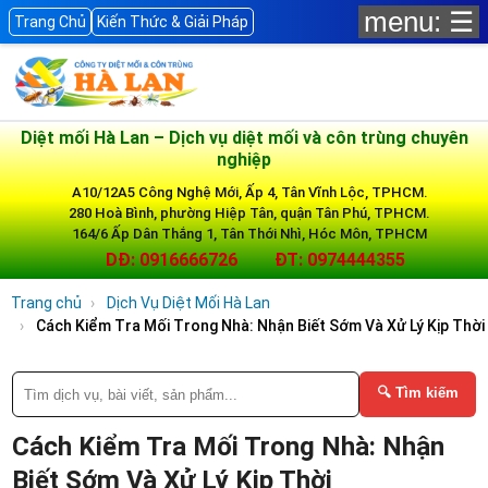
menu: ☰
Trang Chủ
Kiến Thức & Giải Pháp
Diệt mối Hà Lan – Dịch vụ diệt mối và côn trùng chuyên
nghiệp
A10/12A5 Công Nghệ Mới, Ấp 4, Tân Vĩnh Lộc, TPHCM.
280 Hoà Bình, phường Hiệp Tân, quận Tân Phú, TPHCM.
164/6 Ấp Dân Thắng 1, Tân Thới Nhì, Hóc Môn, TPHCM
DĐ: 0916666726
ĐT: 0974444355
Trang chủ
Dịch Vụ Diệt Mối Hà Lan
Cách Kiểm Tra Mối Trong Nhà: Nhận Biết Sớm Và Xử Lý Kịp Thời
🔍 Tìm kiếm
Cách Kiểm Tra Mối Trong Nhà: Nhận
Biết Sớm Và Xử Lý Kịp Thời