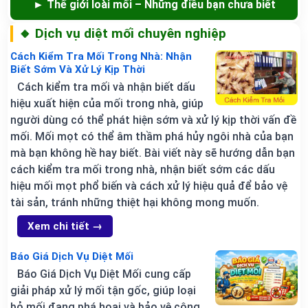
► Thế giới loài mối – Những điều bạn chưa biết
🔸 Dịch vụ diệt mối chuyên nghiệp
Cách Kiểm Tra Mối Trong Nhà: Nhận
Biết Sớm Và Xử Lý Kịp Thời
Cách kiểm tra mối và nhận biết dấu
hiệu xuất hiện của mối trong nhà, giúp
người dùng có thể phát hiện sớm và xử lý kịp thời vấn đề
mối. Mối mọt có thể âm thầm phá hủy ngôi nhà của bạn
mà bạn không hề hay biết. Bài viết này sẽ hướng dẫn bạn
cách kiểm tra mối trong nhà, nhận biết sớm các dấu
hiệu mối mọt phổ biến và cách xử lý hiệu quả để bảo vệ
tài sản, tránh những thiệt hại không mong muốn.
Xem chi tiết →
Báo Giá Dịch Vụ Diệt Mối
Báo Giá Dịch Vụ Diệt Mối cung cấp
giải pháp xử lý mối tận gốc, giúp loại
bỏ mối đang phá hoại và bảo vệ công