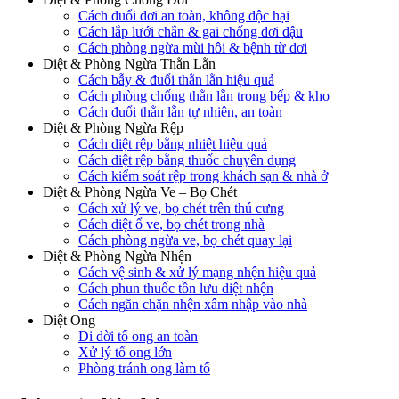
Cách đuổi dơi an toàn, không độc hại
Cách lắp lưới chắn & gai chống dơi đậu
Cách phòng ngừa mùi hôi & bệnh từ dơi
Diệt & Phòng Ngừa Thằn Lằn
Cách bẫy & đuổi thằn lằn hiệu quả
Cách phòng chống thằn lằn trong bếp & kho
Cách đuổi thằn lằn tự nhiên, an toàn
Diệt & Phòng Ngừa Rệp
Cách diệt rệp bằng nhiệt hiệu quả
Cách diệt rệp bằng thuốc chuyên dụng
Cách kiểm soát rệp trong khách sạn & nhà ở
Diệt & Phòng Ngừa Ve – Bọ Chét
Cách xử lý ve, bọ chét trên thú cưng
Cách diệt ổ ve, bọ chét trong nhà
Cách phòng ngừa ve, bọ chét quay lại
Diệt & Phòng Ngừa Nhện
Cách vệ sinh & xử lý mạng nhện hiệu quả
Cách phun thuốc tồn lưu diệt nhện
Cách ngăn chặn nhện xâm nhập vào nhà
Diệt Ong
Di dời tổ ong an toàn
Xử lý tổ ong lớn
Phòng tránh ong làm tổ