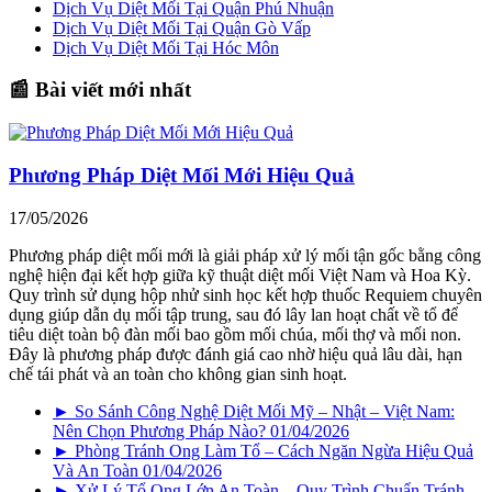
Dịch Vụ Diệt Mối Tại Quận Phú Nhuận
Dịch Vụ Diệt Mối Tại Quận Gò Vấp
Dịch Vụ Diệt Mối Tại Hóc Môn
📰 Bài viết mới nhất
Phương Pháp Diệt Mối Mới Hiệu Quả
17/05/2026
Phương pháp diệt mối mới là giải pháp xử lý mối tận gốc bằng công
nghệ hiện đại kết hợp giữa kỹ thuật diệt mối Việt Nam và Hoa Kỳ.
Quy trình sử dụng hộp nhử sinh học kết hợp thuốc Requiem chuyên
dụng giúp dẫn dụ mối tập trung, sau đó lây lan hoạt chất về tổ để
tiêu diệt toàn bộ đàn mối bao gồm mối chúa, mối thợ và mối non.
Đây là phương pháp được đánh giá cao nhờ hiệu quả lâu dài, hạn
chế tái phát và an toàn cho không gian sinh hoạt.
► So Sánh Công Nghệ Diệt Mối Mỹ – Nhật – Việt Nam:
Nên Chọn Phương Pháp Nào?
01/04/2026
► Phòng Tránh Ong Làm Tổ – Cách Ngăn Ngừa Hiệu Quả
Và An Toàn
01/04/2026
► Xử Lý Tổ Ong Lớn An Toàn – Quy Trình Chuẩn Tránh