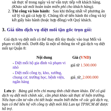
sát thực tế trong ngày và tư vấn trực tiếp với khách hàng.
(
Khảo sát mối hoàn toàn miễn phí cho khách hàng
)
.
Thi công và bảo hành:
Sau khi thống nhất về phương án
xử lý và giá cả hợp lý. Chúng tôi sẽ tiến hành thi công và ký
kết giấy bảo hành (hoặc hợp đồng) với Quý khách.
3.
Giá tiền dịch vụ diệt mối tận gốc trọn gói:
Giá dịch vụ diệt mối có thể thay đổi tùy thuộc vào loại Mối và
phạm vi diệt mối. Dưới đây là một số thông tin về giá dịch vụ diệt
mối tại Quận 8:
Nội dung
Giá (
VND
)
-
Diệt mối hộ gia đình và phạm vi
giá từ
1.500.000
nhỏ
-
Diệt mối công ty, kho, xưởng,
chung cư, trường học, bệnh viện,
giá
_
từ_
2.000.000
ngân hàng
Lưu ý:
Bảng giá trên chỉ mang tính chất tham khảo. Để có giá
dịch vụ diệt mối chính xác,
cần phải khảo sát thực tế hiện trường
.
Nếu bạn cần tư vấn chi tiết hoặc muốn biết thêm về các gói dịch vụ,
bạn có thể liên hệ với công ty diệt mối Hà Lan tại TPHCM để được
hỗ trợ.