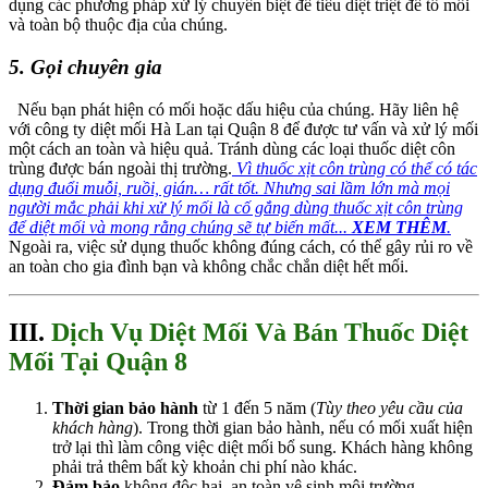
dụng các phương pháp xử lý chuyên biệt để tiêu diệt triệt để tổ mối
và toàn bộ thuộc địa của chúng.
5. Gọi chuyên gia
Nếu bạn phát hiện có mối hoặc dấu hiệu của chúng. Hãy liên hệ
với công ty diệt mối Hà Lan tại Quận 8 để được tư vấn và xử lý mối
một cách an toàn và hiệu quả. Tránh dùng các loại thuốc diệt côn
trùng được bán ngoài thị trường.
Vì thuốc xịt côn trùng có thể có tác
dụng đuổi muỗi, ruồi, gián… rất tốt. Nhưng sai lầm lớn mà mọi
người mắc phải khi xử lý mối là cố gắng dùng thuốc xịt côn trùng
để diệt mối và mong rằng chúng sẽ tự biến mất...
XEM THÊM
.
Ngoài ra, việc sử dụng thuốc không đúng cách, có thể gây rủi ro về
an toàn cho gia đình bạn và không chắc chắn diệt hết mối.
III.
Dịch Vụ Diệt Mối Và Bán Thuốc Diệt
Mối Tại Quận 8
Thời gian bảo hành
từ 1 đến 5 năm (
Tùy theo yêu cầu của
khách hàng
). Trong thời gian bảo hành, nếu có mối xuất hiện
trở lại thì làm công việc diệt mối bổ sung. Khách hàng không
phải trả thêm bất kỳ khoản chi phí nào khác.
Đảm bảo
không độc hại, an toàn vệ sinh môi trường.