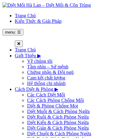
Trang Chủ
Kiến Thức & Giải Pháp
menu: ☰
❌
Trang Chủ
Giới Thiệu
▶
Về chúng tôi
Tầm nhìn – Sứ mệnh
Chứng nhận & Đội ngũ
Cam kết chất lượng
Hệ thống chi nhánh
Cách Diệt & Phòng
▶
Các Cách Diệt Mối
Các Cách Phòng Chống Mối
Diệt & Phòng Chống Mọt
Diệt Muỗi & Cách Phòng Ngừa
Diệt Ruồi & Cách Phòng Ngừa
Diệt Kiến & Cách Phòng Ngừa
Diệt Gián & Cách Phòng Ngừa
Diệt Chuột & Cách Phòng Ngừa