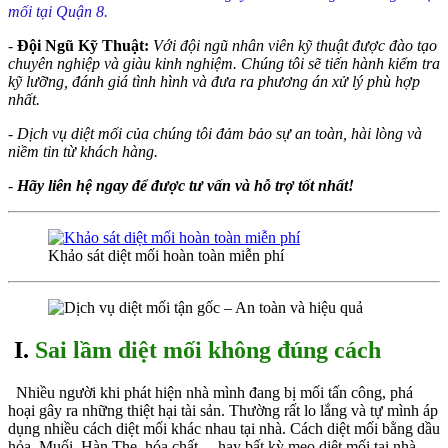
mối tại Quận
8.
-
Đội Ngũ Kỹ Thuật:
Với đội ngũ nhân viên kỹ thuật được đào tạo
chuyên nghiệp và giàu kinh nghiệm. Chúng tôi sẽ tiến hành kiểm tra
kỹ lưỡng, đánh giá tình hình và đưa ra phương án xử lý phù hợp
nhất.
-
Dịch vụ diệt mối của chúng tôi đảm bảo sự an toàn, hài lòng và
niềm tin từ khách hàng.
-
Hãy liên hệ ngay để được tư vấn và hỗ trợ tốt nhất!
Khảo sát diệt mối hoàn toàn miễn phí
I.
Sai lầm diệt mối không đúng cách
Nhiều người khi phát hiện nhà mình đang bị mối tấn công, phá
hoại gây ra những thiệt hại tài sản. Thường rất lo lắng và tự mình áp
dụng nhiều cách diệt mối khác nhau tại nhà. Cách diệt mối bằng dầu
hỏa, Muối, Hàn The, hóa chất… hay bất kỳ mẹo diệt mối tại nhà