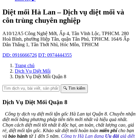
Diệt mối Hà Lan – Dịch vụ diệt mối và
côn trùng chuyên nghiệp
A10/12A5 Công Nghệ Mới, Ấp 4, Tân Vĩnh Lộc, TPHCM.
280
Hoà Bình, phường Hiệp Tân, quận Tân Phú, TPHCM.
164/6 Ấp
Dân Thắng 1, Tân Thới Nhì, Hóc Môn, TPHCM
DĐ: 0916666726
ĐT: 0974444355
Trang chủ
Dịch Vụ Diệt Mối
Dịch Vụ Diệt Mối Quận 8
🔍 Tìm kiếm
Dịch Vụ Diệt Mối Quận 8
Công ty dịch vụ diệt mối tận gốc Hà Lan tại Quận 8. Chuyên nhận
diệt mối bằng phương pháp tiên tiến mới nhất và hiệu quả nhất.
Chọn cách diệt mối tốt nhất ít độc hại, an toàn, chất lượng cao, giá
rẻ, diệt mối tận gốc. Khảo sát diệt mối hoàn toàn
miễn phí
cho bạn
và
bảo hành
từ 1 đến 5 năm.
Công ty Hà Lan đang
Ưu đãi
giá diệt