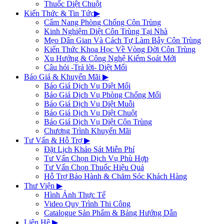
Thuốc Diệt Chuột
Kiến Thức & Tin Tức
▶
Cẩm Nang Phòng Chống Côn Trùng
Kinh Nghiệm Diệt Côn Trùng Tại Nhà
Mẹo Dân Gian Và Cách Tự Làm Bẫy Côn Trùng
Kiến Thức Khoa Học Về Vòng Đời Côn Trùng
Xu Hướng & Công Nghệ Kiểm Soát Mới
Câu hỏi -Trả lời- Diệt Mối
Báo Giá & Khuyến Mãi
▶
Báo Giá Dịch Vụ Diệt Mối
Báo Giá Dịch Vụ Phòng Chống Mối
Báo Giá Dịch Vụ Diệt Muỗi
Báo Giá Dịch Vụ Diệt Chuột
Báo Giá Dịch Vụ Diệt Côn Trùng
Chương Trình Khuyến Mãi
Tư Vấn & Hỗ Trợ
▶
Đặt Lịch Khảo Sát Miễn Phí
Tư Vấn Chọn Dịch Vụ Phù Hợp
Tư Vấn Chọn Thuốc Hiệu Quả
Hỗ Trợ Bảo Hành & Chăm Sóc Khách Hàng
Thư Viện
▶
Hình Ảnh Thực Tế
Video Quy Trình Thi Công
Catalogue Sản Phẩm & Bảng Hướng Dẫn
Liên Hệ
▶