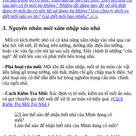
sau này có bị mối lại không? Những đồ dùng hay đồ gỗ nội thất
đang bị mối ăn có nên tái sử dụng lại không? Gọi công ty dịch vụ
diệt mối nào uy tín? Giá diệt mối bao nhiêu?..v..v.
3. Nguyên nhân mối xâm nhập vào nhà
Mối có kích thước nhỏ và có khả năng xâm nhập vào nhà qua các
khe hở, vết nứt, lỗ thông trên tường, đường dây điện âm tường,
hoặc các ván ốp còn sót lại sau xây dựng. Đây chính là những "cửa
ngõ" để mối lẻn vào và phát triển bên trong nhà.
-
Phá hoại của mối:
Một khi đã xâm nhập, mối sẽ ăn mòn các vật
liệu bằng gỗ trong tường, nội thất, thậm chí gây chập mạch điện. Sự
phá hoại này có thể dẫn đến hư hỏng nghiêm trọng cấu trúc chính
của ngôi nhà.
- Cách Kiểm Tra Mối:
Xác định vị trí mối, kiểm tra tổ mối ẩn náu,
và gọi chuyên gia diệt mối để xử lý an toàn và hiệu quả.
(
Cách
Kiểm Tra Mối Tại Nhà
)
Làm thế nào để nhận biết nhà của Mình đang có mối?