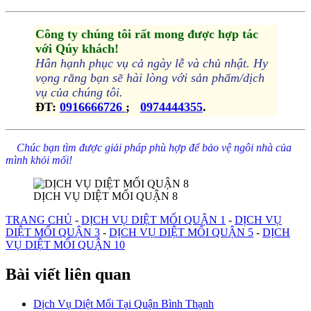
Công ty chúng tôi rất mong được hợp tác
với Qúy khách!
Hân hạnh phục vụ cả ngày lễ và chủ nhật. Hy
vọng rằng bạn sẽ hài lòng với sản phẩm/dịch
vụ của chúng tôi.
ĐT:
0916666726
;
0974444355
.
Chúc bạn tìm được giải pháp phù hợp để bảo vệ ngôi nhà của
mình khỏi mối!
DỊCH VỤ DIỆT MỐI QUẬN 8
TRANG CHỦ
-
DỊCH VỤ DIỆT MỐI QUẬN 1
-
DỊCH VỤ
DIỆT MỐI QUẬN 3
-
DỊCH VỤ DIỆT MỐI QUẬN 5
-
DỊCH
VỤ DIỆT MỐI QUẬN 10
Bài viết liên quan
Dịch Vụ Diệt Mối Tại Quận Bình Thạnh