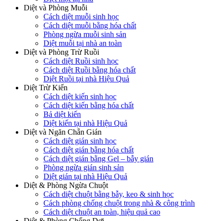
Diệt và Phòng Muỗi
Cách diệt muỗi sinh học
Cách diệt muỗi bằng hóa chất
Phòng ngừa muỗi sinh sản
Diệt muỗi tại nhà an toàn
Diệt và Phòng Trừ Ruồi
Cách diệt Ruồi sinh học
Cách diệt Ruồi bằng hóa chất
Diệt Ruồi tại nhà Hiệu Quả
Diệt Trừ Kiến
Cách diệt kiến sinh học
Cách diệt kiến bằng hóa chất
Bả diệt kiến
Diệt kiến tại nhà Hiệu Quả
Diệt và Ngăn Chẵn Gián
Cách diệt gián sinh học
Cách diệt gián bằng hóa chất
Cách diệt gián bằng Gel – bẫy gián
Phòng ngừa gián sinh sản
Diệt gián tại nhà Hiệu Quả
Diệt & Phòng Ngừa Chuột
Cách diệt chuột bằng bẫy, keo & sinh học
Cách phòng chống chuột trong nhà & công trình
Cách diệt chuột an toàn, hiệu quả cao
Diệt & Phòng Chống Dơi