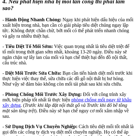
4. Nếu phát hiện nhà bị mối tấn công thì phải làm
sao?
-
Hành Động Nhanh Chóng:
Ngay khi phát hiện dấu hiệu của mối
xuất hiện trong nhà, bạn cần có giải pháp tiêu diệt chúng ngay lập
tức. Không được chần chừ, bởi mối có thể phát triển nhanh chóng
và gây ra nhiều thiệt hại.
-
Tiêu Diệt Tổ Mối Sớm:
Việc quan trọng nhất là tiêu diệt triệt để
tổ mối trong thời gian sớm nhất, khoảng 13-20 ngày. Điều này sẽ
ngăn chặn sự lây lan của mối và hạn chế thiệt hại đến đồ nội thất,
cấu trúc nhà.
-
Diệt Mối Trước Sửa Chữa:
Bạn cần tiến hành diệt mối trước khi
thực hiện việc thay thế, sửa chữa các đồ gỗ nội thất bị hư hỏng.
Như vậy sẽ đảm bảo không còn mối tái phát sau khi sửa chữa.
-
Phòng Chống Mối Trước Xây Dựng:
Đối với công trình xây
mới, biện pháp tốt nhất là thực hiện
phòng chống mối ngay từ khâu
xây dựng
. (
Trước khi lắp đặt nội thất gỗ và Trước khi đổ bê tông
mặt sàn tầng trệt
). Điều này sẽ hạn chế nguy cơ mối xâm nhập về
sau.
-
Sử Dụng Dịch Vụ Chuyên Nghiệp:
Cách tiêu diệt mối tốt nhất là
gọi đến các công ty dịch vụ diệt mối chuyên nghiệp. Họ có thể áp