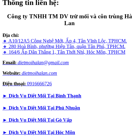
Thông tin liên hệ:
Công ty TNHH TM DV trừ mối và côn trùng Hà
Lan
Địa chỉ:
🔸 A10/12A5 Công Nghệ Mới, Ấp 4, Tân Vĩnh Lộc, TPHCM.
🔸 280 Hoà Bình, phường Hiệp Tân, quận Tân Phú, TPHCM.
🔸 164/6 Ấp Dân Thắng 1, Tân Thới Nhì, Hóc Môn, TPHCM
Email:
dietmoihalan@gmail.com
Website:
dietmoihalan.com
Điện thoại:
0916666726
►
Dịch Vụ Diệt Mối Tại Bình Thạnh
►
Dịch Vụ Diệt Mối Tại Phú Nhuận
►
Dịch Vụ Diệt Mối Tại Gò Vấp
►
Dịch Vụ Diệt Mối Tại Hóc Môn