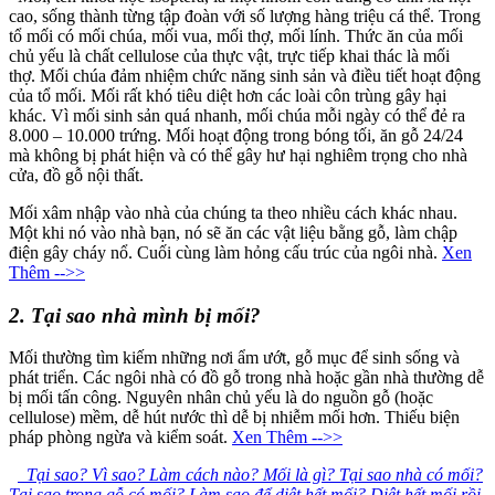
cao, sống thành từng tập đoàn với số lượng hàng triệu cá thể. Trong
tổ mối có mối chúa, mối vua, mối thợ, mối lính. Thức ăn của mối
chủ yếu là chất cellulose của thực vật, trực tiếp khai thác là mối
thợ. Mối chúa đảm nhiệm chức năng sinh sản và điều tiết hoạt động
của tổ mối. Mối rất khó tiêu diệt hơn các loài côn trùng gây hại
khác. Vì mối sinh sản quá nhanh, mối chúa mỗi ngày có thể đẻ ra
8.000 – 10.000 trứng. Mối hoạt động trong bóng tối, ăn gỗ 24/24
mà không bị phát hiện và có thể gây hư hại nghiêm trọng cho nhà
cửa, đồ gỗ nội thất.
Mối xâm nhập vào nhà của chúng ta theo nhiều cách khác nhau.
Một khi nó vào nhà bạn, nó sẽ ăn các vật liệu bằng gỗ, làm chập
điện gây cháy nổ. Cuối cùng làm hỏng cấu trúc của ngôi nhà.
Xen
Thêm -->>
2. Tại sao nhà mình bị mối?
Mối thường tìm kiếm những nơi ẩm ướt, gỗ mục để sinh sống và
phát triển. Các ngôi nhà có đồ gỗ trong nhà hoặc gần nhà thường dễ
bị mối tấn công. Nguyên nhân chủ yếu là do nguồn gỗ (hoặc
cellulose) mềm, dễ hút nước thì dễ bị nhiễm mối hơn. Thiếu biện
pháp phòng ngừa và kiểm soát.
Xen Thêm -->>
Tại sao? Vì sao? Làm cách nào? Mối là gì? Tại sao nhà có mối?
Tại sao trong gỗ có mối? Làm sao để diệt hết mối? Diệt hết mối rồi