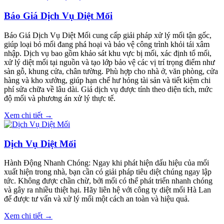
Báo Giá Dịch Vụ Diệt Mối
Báo Giá Dịch Vụ Diệt Mối cung cấp giải pháp xử lý mối tận gốc,
giúp loại bỏ mối đang phá hoại và bảo vệ công trình khỏi tái xâm
nhập. Dịch vụ bao gồm khảo sát khu vực bị mối, xác định tổ mối,
xử lý diệt mối tại nguồn và tạo lớp bảo vệ các vị trí trọng điểm như
sàn gỗ, khung cửa, chân tường. Phù hợp cho nhà ở, văn phòng, cửa
hàng và kho xưởng, giúp hạn chế hư hỏng tài sản và tiết kiệm chi
phí sửa chữa về lâu dài. Giá dịch vụ được tính theo diện tích, mức
độ mối và phương án xử lý thực tế.
Xem chi tiết →
Dịch Vụ Diệt Mối
Hành Động Nhanh Chóng: Ngay khi phát hiện dấu hiệu của mối
xuất hiện trong nhà, bạn cần có giải pháp tiêu diệt chúng ngay lập
tức. Không được chần chừ, bởi mối có thể phát triển nhanh chóng
và gây ra nhiều thiệt hại. Hãy liên hệ với công ty diệt mối Hà Lan
để được tư vấn và xử lý mối một cách an toàn và hiệu quả.
Xem chi tiết →