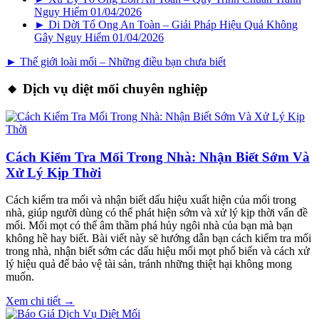
Nguy Hiểm
01/04/2026
► Di Dời Tổ Ong An Toàn – Giải Pháp Hiệu Quả Không
Gây Nguy Hiểm
01/04/2026
► Thế giới loài mối – Những điều bạn chưa biết
🔸 Dịch vụ diệt mối chuyên nghiệp
Cách Kiểm Tra Mối Trong Nhà: Nhận Biết Sớm Và
Xử Lý Kịp Thời
Cách kiểm tra mối và nhận biết dấu hiệu xuất hiện của mối trong
nhà, giúp người dùng có thể phát hiện sớm và xử lý kịp thời vấn đề
mối. Mối mọt có thể âm thầm phá hủy ngôi nhà của bạn mà bạn
không hề hay biết. Bài viết này sẽ hướng dẫn bạn cách kiểm tra mối
trong nhà, nhận biết sớm các dấu hiệu mối mọt phổ biến và cách xử
lý hiệu quả để bảo vệ tài sản, tránh những thiệt hại không mong
muốn.
Xem chi tiết →