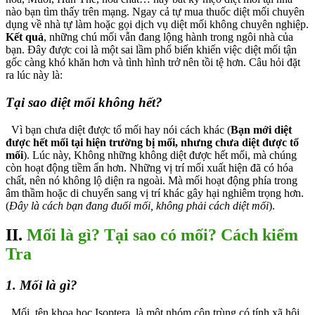
nào bạn tìm thấy trên mạng. Ngay cả tự mua thuốc diệt mối chuyên
dụng về nhà tự làm hoặc gọi dịch vụ diệt mối không chuyên nghiệp.
Kết quả
, những chú mối vẫn đang lộng hành trong ngôi nhà của
bạn. Đây được coi là một sai lầm phổ biến khiến việc diệt mối tận
gốc càng khó khăn hơn và tình hình trở nên tồi tệ hơn. Câu hỏi đặt
ra lúc này là:
Tại sao diệt mối không hết?
Vì bạn chưa diệt được tổ mối hay nói cách khác (
Bạn mới diệt
được hết mối tại hiện trường bị mối, nhưng chưa diệt được tổ
mối
). Lúc này, Không những không diệt được hết mối, mà chúng
còn hoạt động tiềm ẩn hơn. Những vị trí mối xuất hiện đã có hóa
chất, nên nó không lộ diện ra ngoài. Mà mối hoạt động phía trong
âm thầm hoặc di chuyển sang vị trí khác gây hại nghiêm trọng hơn.
(
Đây là cách bạn đang đuổi mối, không phải cách diệt mối
).
II.
Mối là gì? Tại sao có mối? Cách kiểm
Tra
1. Mối là gì?
Mối, tên khoa học Isoptera, là một nhóm côn trùng có tính xã hội