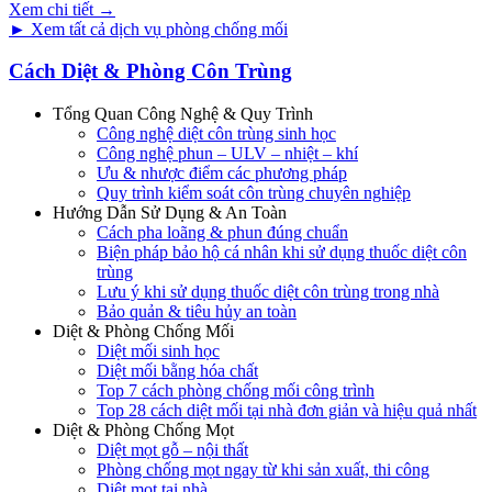
Xem chi tiết →
► Xem tất cả dịch vụ phòng chống mối
Cách Diệt & Phòng Côn Trùng
Tổng Quan Công Nghệ & Quy Trình
Công nghệ diệt côn trùng sinh học
Công nghệ phun – ULV – nhiệt – khí
Ưu & nhược điểm các phương pháp
Quy trình kiểm soát côn trùng chuyên nghiệp
Hướng Dẫn Sử Dụng & An Toàn
Cách pha loãng & phun đúng chuẩn
Biện pháp bảo hộ cá nhân khi sử dụng thuốc diệt côn
trùng
Lưu ý khi sử dụng thuốc diệt côn trùng trong nhà
Bảo quản & tiêu hủy an toàn
Diệt & Phòng Chống Mối
Diệt mối sinh học
Diệt mối bằng hóa chất
Top 7 cách phòng chống mối công trình
Top 28 cách diệt mối tại nhà đơn giản và hiệu quả nhất
Diệt & Phòng Chống Mọt
Diệt mọt gỗ – nội thất
Phòng chống mọt ngay từ khi sản xuất, thi công
Diệt mọt tại nhà