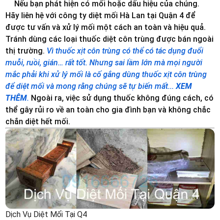
Nếu bạn phát hiện có mối hoặc dấu hiệu của chúng.
Hãy liên hệ với công ty diệt mối Hà Lan tại Quận 4 để
được tư vấn và xử lý mối một cách an toàn và hiệu quả.
Tránh dùng các loại thuốc diệt côn trùng được bán ngoài
thị trường.
Vì thuốc xịt côn trùng có thể có tác dụng đuổi
muỗi, ruồi, gián… rất tốt. Nhưng sai lầm lớn mà mọi người
mắc phải khi xử lý mối là cố gắng dùng thuốc xịt côn trùng
để diệt mối và mong rằng chúng sẽ tự biến mất...
XEM
THÊM
.
Ngoài ra, việc sử dụng thuốc không đúng cách, có
thể gây rủi ro về an toàn cho gia đình bạn và không chắc
chắn diệt hết mối.
Dịch Vụ Diệt Mối Tại Q4