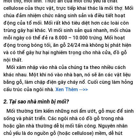
mối thợ, mối lính. Thức ăn của mối chủ yếu là chất
cellulose của thực vật, trực tiếp khai thác là mối thợ. Mối
chúa đảm nhiệm chức năng sinh sản và điều tiết hoạt
động của tổ mối. Mối rất khó tiêu diệt hơn các loài côn
trùng gây hại khác. Vì mối sinh sản quá nhanh, mối chúa
mỗi ngày có thể đẻ ra 8.000 – 10.000 trứng. Mối hoạt
động trong bóng tối, ăn gỗ 24/24 mà không bị phát hiện
và có thể gây hư hại nghiêm trọng cho nhà cửa, đồ gỗ
nội thất.
Mối xâm nhập vào nhà của chúng ta theo nhiều cách
khác nhau. Một khi nó vào nhà bạn, nó sẽ ăn các vật liệu
bằng gỗ, làm chập điện gây cháy nổ. Cuối cùng làm hỏng
cấu trúc của ngôi nhà.
Xen Thêm -->>
2. Tại sao nhà mình bị mối?
Mối thường tìm kiếm những nơi ẩm ướt, gỗ mục để sinh
sống và phát triển. Các ngôi nhà có đồ gỗ trong nhà
hoặc gần nhà thường dễ bị mối tấn công. Nguyên nhân
chủ yếu là do nguồn gỗ (hoặc cellulose) mềm, dễ hút