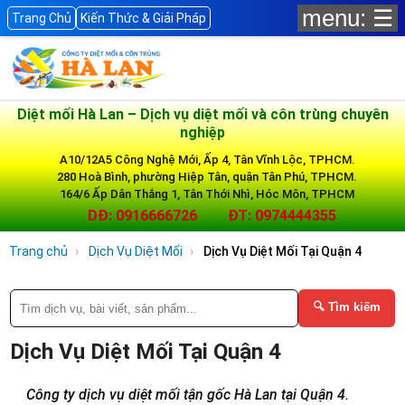
menu: ☰
Trang Chủ
Kiến Thức & Giải Pháp
Diệt mối Hà Lan – Dịch vụ diệt mối và côn trùng chuyên
nghiệp
A10/12A5 Công Nghệ Mới, Ấp 4, Tân Vĩnh Lộc, TPHCM.
280 Hoà Bình, phường Hiệp Tân, quận Tân Phú, TPHCM.
164/6 Ấp Dân Thắng 1, Tân Thới Nhì, Hóc Môn, TPHCM
DĐ: 0916666726
ĐT: 0974444355
Trang chủ
Dịch Vụ Diệt Mối
Dịch Vụ Diệt Mối Tại Quận 4
🔍 Tìm kiếm
Dịch Vụ Diệt Mối Tại Quận 4
Công ty dịch vụ diệt mối tận gốc Hà Lan tại Quận 4.