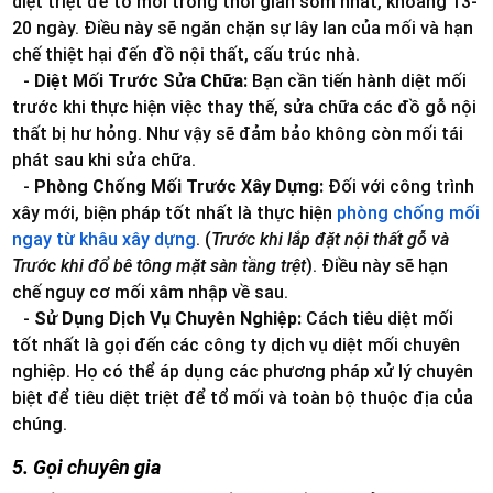
diệt triệt để tổ mối trong thời gian sớm nhất, khoảng 13-
20 ngày. Điều này sẽ ngăn chặn sự lây lan của mối và hạn
chế thiệt hại đến đồ nội thất, cấu trúc nhà.
-
Diệt Mối Trước Sửa Chữa:
Bạn cần tiến hành diệt mối
trước khi thực hiện việc thay thế, sửa chữa các đồ gỗ nội
thất bị hư hỏng. Như vậy sẽ đảm bảo không còn mối tái
phát sau khi sửa chữa.
-
Phòng Chống Mối Trước Xây Dựng:
Đối với công trình
xây mới, biện pháp tốt nhất là thực hiện
phòng chống mối
ngay từ khâu xây dựng
. (
Trước khi lắp đặt nội thất gỗ và
Trước khi đổ bê tông mặt sàn tầng trệt
). Điều này sẽ hạn
chế nguy cơ mối xâm nhập về sau.
-
Sử Dụng Dịch Vụ Chuyên Nghiệp:
Cách tiêu diệt mối
tốt nhất là gọi đến các công ty dịch vụ diệt mối chuyên
nghiệp. Họ có thể áp dụng các phương pháp xử lý chuyên
biệt để tiêu diệt triệt để tổ mối và toàn bộ thuộc địa của
chúng.
5. Gọi chuyên gia