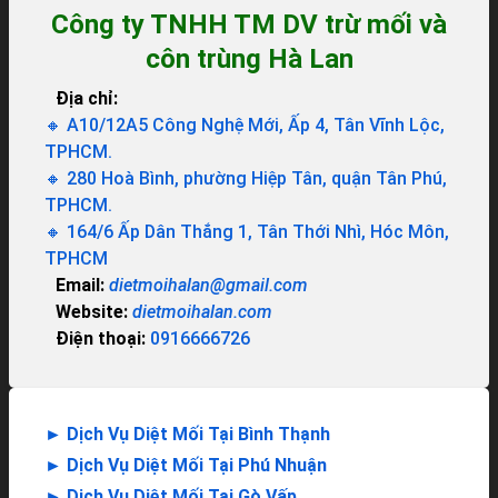
Công ty TNHH TM DV trừ mối và
côn trùng Hà Lan
Địa chỉ:
🔸 A10/12A5 Công Nghệ Mới, Ấp 4, Tân Vĩnh Lộc,
TPHCM.
🔸 280 Hoà Bình, phường Hiệp Tân, quận Tân Phú,
TPHCM.
🔸 164/6 Ấp Dân Thắng 1, Tân Thới Nhì, Hóc Môn,
TPHCM
Email:
dietmoihalan@gmail.com
Website:
dietmoihalan.com
Điện thoại:
0916666726
►
Dịch Vụ Diệt Mối Tại Bình Thạnh
►
Dịch Vụ Diệt Mối Tại Phú Nhuận
►
Dịch Vụ Diệt Mối Tại Gò Vấp