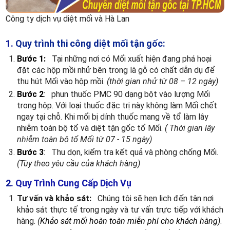
Công ty dịch vụ diệt mối và Hà Lan
1.
Quy trình thi công diệt mối tận gốc:
Bước 1:
Tại những nơi có Mối xuất hiện đang phá hoại
đặt các hộp mồi nhử bên trong là gỗ có chất dẫn dụ để
thu hút Mối vào hộp mồi.
(thời gian nhử từ 08 – 12 ngày)
Bước 2
:
phun thuốc PMC 90 dạng bột vào lượng Mối
trong hộp. Với loại thuốc đặc trị này không làm Mối chết
ngay tại chỗ. Khi mối bị dính thuốc mang về tổ làm lây
nhiễm toàn bộ tổ và diệt tận gốc tổ Mối.
( Thời gian lây
nhiễm toàn bộ tổ Mối từ 07 - 15 ngày)
Bước 3
:
Thu dọn, kiểm tra kết quả và phòng chống Mối.
(Tùy theo yêu cầu của khách hàng)
2.
Quy Trình Cung Cấp Dịch Vụ
Tư vấn và khảo sát:
Chúng tôi sẽ hẹn lịch đến tận nơi
khảo sát thực tế trong ngày và tư vấn trực tiếp với khách
hàng.
(
Khảo sát mối hoàn toàn miễn phí cho khách hàng
)
.