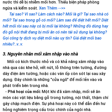
nước thì dễ bị nhiễm mối hơn. Thiếu biện pháp phòng
ngừa và kiểm soát.
Xen Thêm -->>
Tại sao? Vì sao? Làm cách nào? Mối là gì? Tại sao nhà có
mối? Tại sao trong gỗ có mối? Làm sao để diệt hết mối? Diệt
hết mối rồi sau này có bị mối lại không? Những đồ dùng hay
đồ gỗ nội thất đang bị mối ăn có nên tái sử dụng lại không?
Gọi công ty dịch vụ diệt mối nào uy tín? Giá diệt mối bao
nhiêu?..v..v.
3. Nguyên nhân mối xâm nhập vào nhà
Mối có kích thước nhỏ và có khả năng xâm nhập vào
nhà qua các khe hở, vết nứt, lỗ thông trên tường, đường
dây điện âm tường, hoặc các ván ốp còn sót lại sau xây
dựng. Đây chính là những "cửa ngõ" để mối lẻn vào và
phát triển bên trong nhà.
-
Phá hoại của mối:
Một khi đã xâm nhập, mối sẽ ăn
mòn các vật liệu bằng gỗ trong tường, nội thất, thậm chí
gây chập mạch điện. Sự phá hoại này có thể dẫn đến hư
hỏng nghiêm trọng cấu trúc chính của ngôi nhà.