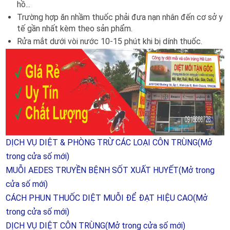
hồ...
Trường hợp ăn nhầm thuốc phải đưa nạn nhân đến cơ sở y
tế gần nhất kèm theo sản phẩm.
Rửa mắt dưới vòi nước 10-15 phút khi bị dính thuốc.
DỊCH VỤ DIỆT & PHÒNG TRỪ CÁC LOẠI CÔN TRÙNG
(Mở
trong cửa số mới)
MUỖI AEDES TRUYỀN BỆNH SỐT XUẤT HUYẾT
(Mở trong
cửa số mới)
CÁCH PHUN THUỐC DIỆT MUỖI ĐỂ ĐẠT HIỆU CAO
(Mở
trong cửa số mới)
DỊCH VỤ DIỆT CÔN TRÙNG
(Mở trong cửa số mới)