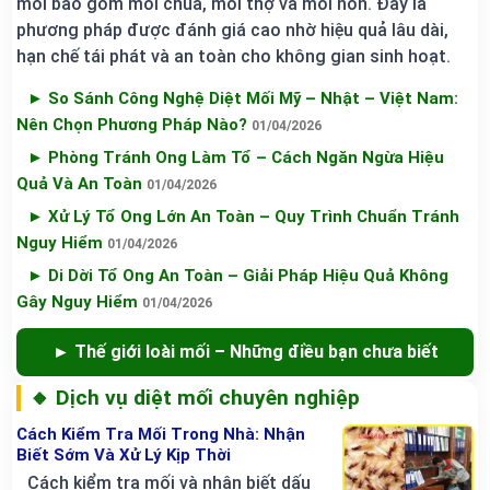
mối bao gồm mối chúa, mối thợ và mối non. Đây là
phương pháp được đánh giá cao nhờ hiệu quả lâu dài,
hạn chế tái phát và an toàn cho không gian sinh hoạt.
► So Sánh Công Nghệ Diệt Mối Mỹ – Nhật – Việt Nam:
Nên Chọn Phương Pháp Nào?
01/04/2026
► Phòng Tránh Ong Làm Tổ – Cách Ngăn Ngừa Hiệu
Quả Và An Toàn
01/04/2026
► Xử Lý Tổ Ong Lớn An Toàn – Quy Trình Chuẩn Tránh
Nguy Hiểm
01/04/2026
► Di Dời Tổ Ong An Toàn – Giải Pháp Hiệu Quả Không
Gây Nguy Hiểm
01/04/2026
► Thế giới loài mối – Những điều bạn chưa biết
🔸 Dịch vụ diệt mối chuyên nghiệp
Cách Kiểm Tra Mối Trong Nhà: Nhận
Biết Sớm Và Xử Lý Kịp Thời
Cách kiểm tra mối và nhận biết dấu