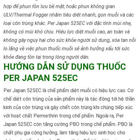
hợp để phun tồn lưu bề mặt; hoặc phun không gian
ULV/Thermal Fogger nhằm tiêu diệt nhanh, gọn muỗi và các
loại côn trùng khác. Per Japan 525EC với đặc tính mùi nhẹ,
không có mùi khó chịu. Hiệu lực diệt muỗi cao, an toàn và
không gây nguy hại cho sức khỏe người sử dụng, xóa tan nỗi
lo lắng về việc phun thuốc muỗi sẽ ảnh hưởng xấu tới sức
khỏe đang tồn tại trong lòng người dân.
HƯỚNG DẪN SỬ DỤNG THUỐC
PER JAPAN 525EC
Per Japan 525EC là chế phẩm diệt muỗi có hiệu lực cao. Cơ
chế diệt côn trùng của sản phẩm này là tác động tới hệ thần
kinh của côn trùng và gây chết côn trùng khi chúng tiếp xúc
với hoạt chất Permethrin trong chế phẩm. Ngoài ra, Per
Japan 525EC còn tăng cường PBO trong chế phẩm. PBO là
chất phụ gia cộng hưởng, làm tăng hiệu lực sinh học cho