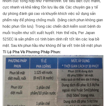
nhóm cúc tổng hợp như Permethrin. Để tiêu diệt cực mạnh,
cực nhanh và khả năng tồn lưu lâu dài. Các chuyên gia y tế
dự phòng đánh giá cao và khuyến khích việc sử dụng sản
phẩm này để phòng chống muỗi. (bằng cách phun không gian
hoặc phun tồn lưu). Trong các chiến dịch kiểm soát bệnh do
muỗi truyền như sốt xuất huyết. Hơn thế nữa, Per Japan
525EC là sản phẩm có tính bám dính rất tốt lên các loại bề
mặt. Sau khi phun hầu như không để lại vết trên bề mặt phun
Tỉ Lệ Pha Và Phương Pháp Phun: