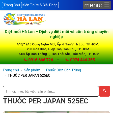
menu: ☰
Trang Chủ
Kiến Thức & Giải Pháp
Diệt mối Hà Lan – Dịch vụ diệt mối và côn trùng chuyên
nghiệp
A10/12A5 Công Nghệ Mới, Ấp 4, Tân Vĩnh Lộc, TPHCM.
280 Hòa Bình, Hiệp Tân, Tân Phú, TP.HCM
164/6 Ấp Dân Thắng 1, Tân Thới Nhì, Hóc Môn, TP.HCM
📞 0916 666 726
–
📞 0974 444 355
Trang chủ
Sản phẩm
Thuốc Diệt Côn Trùng
THUỐC PER JAPAN 525EC
🔍
THUỐC PER JAPAN 525EC