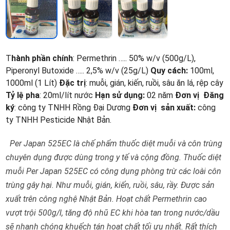
T
hành phần chính
: Permethrin ….. 50% w/v (500g/L),
Piperonyl Butoxide ….. 2,5% w/v (25g/L)
Quy cách:
100ml,
1000ml (1 Lít)
Đặc trị
: muỗi, gián, kiến, ruồi, sâu ăn lá, rệp cây
Tỷ lệ pha
: 20ml/lít nước
Hạn sử dụng:
02 năm
Đơn vị Đăng
ký
: công ty TNHH Rồng Đại Dương
Đơn vị sản xuất:
công
ty TNHH Pesticide Nhật Bản.
Per Japan 525EC là chế phẩm thuốc diệt muỗi và côn trùng
chuyên dụng được dùng trong y tế và cộng đồng. Thuốc diệt
muỗi Per Japan 525EC có công dụng phòng trừ các loài côn
trùng gây hại. Như muỗi, gián, kiến, ruồi, sâu, rầy. Được sản
xuất trên công nghệ Nhật Bản.
Hoạt chất Permethrin cao
vượt trội 500g/l, tăng độ nhũ EC khi hòa tan trong nước/dầu
sẽ nhanh chóng khuếch tán hoạt chất tối ưu nhất. Rất thích