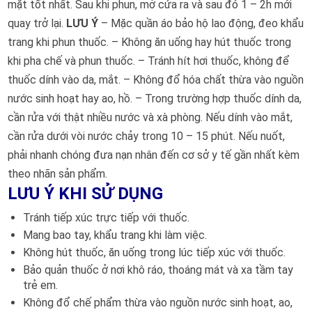
mặt tốt nhất. Sau khi phun, mở cửa ra và sau đó 1 – 2h mới
quay trở lại.
LƯU Ý
– Mặc quần áo bảo hộ lao động, đeo khẩu
trang khi phun thuốc. – Không ăn uống hay hút thuốc trong
khi pha chế và phun thuốc. – Tránh hít hơi thuốc, không để
thuốc dính vào da, mắt. – Không đổ hóa chất thừa vào nguồn
nước sinh hoạt hay ao, hồ. – Trong trường hợp thuốc dính da,
cần rửa với thật nhiều nước và xà phòng. Nếu dính vào mắt,
cần rửa dưới vòi nước chảy trong 10 – 15 phút. Nếu nuốt,
phải nhanh chóng đưa nạn nhân đến cơ sở y tế gần nhất kèm
theo nhãn sản phẩm.
LƯU Ý KHI SỬ DỤNG
Tránh tiếp xúc trực tiếp với thuốc.
Mang bao tay, khẩu trang khi làm việc.
Không hút thuốc, ăn uống trong lúc tiếp xúc với thuốc.
Bảo quản thuốc ở nơi khô ráo, thoáng mát và xa tầm tay
trẻ em.
Không đổ chế phẩm thừa vào nguồn nước sinh hoạt, ao,