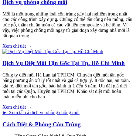
Dịch vụ phòng chống mối
Mối là một trong những loài côn trùng gây hại nghiêm trọng nhất
cho các công trình xây dựng. Chúng có thể tấn công nền móng, cấu
trúc gỗ, thậm chí ăn mòn cả các vật liệu composite và bê tông. Vì
vậy, việc phòng chống mối ngay từ giai đoạn xây dựng nhà mới là
rất quan trọng.
Xem chi tiết →
Dịch Vụ Diệt Mối Tận Gốc Tại Tp. Hồ Chí Minh
Công ty diệt mối Hà Lan tại TPHCM. Chuyên diệt mối tận gốc
bằng phương án xử lý tốt nhất và giá cả hợp lý. Ít độc hại, an toàn,
giá rẻ, diệt mối tận gốc, bảo hành từ 1 đến 5 năm. Ưu đãi giá diệt
mối tại các Quận, Huyện tại TPHCM. Khảo sát diệt mối hoàn
toàn miễn phí cho bạn.
Xem chi tiết →
► Xem tất cả dịch vụ phòng chống mối
Cách Diệt & Phòng Côn Trùng