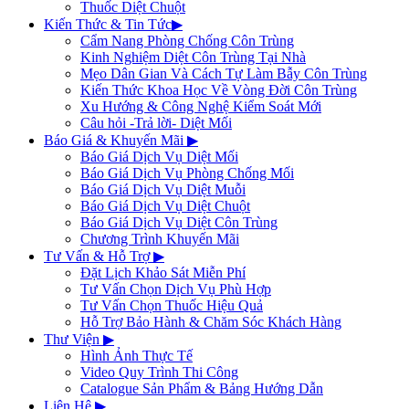
Thuốc Diệt Chuột
Kiến Thức & Tin Tức
▶
Cẩm Nang Phòng Chống Côn Trùng
Kinh Nghiệm Diệt Côn Trùng Tại Nhà
Mẹo Dân Gian Và Cách Tự Làm Bẫy Côn Trùng
Kiến Thức Khoa Học Về Vòng Đời Côn Trùng
Xu Hướng & Công Nghệ Kiểm Soát Mới
Câu hỏi -Trả lời- Diệt Mối
Báo Giá & Khuyến Mãi
▶
Báo Giá Dịch Vụ Diệt Mối
Báo Giá Dịch Vụ Phòng Chống Mối
Báo Giá Dịch Vụ Diệt Muỗi
Báo Giá Dịch Vụ Diệt Chuột
Báo Giá Dịch Vụ Diệt Côn Trùng
Chương Trình Khuyến Mãi
Tư Vấn & Hỗ Trợ
▶
Đặt Lịch Khảo Sát Miễn Phí
Tư Vấn Chọn Dịch Vụ Phù Hợp
Tư Vấn Chọn Thuốc Hiệu Quả
Hỗ Trợ Bảo Hành & Chăm Sóc Khách Hàng
Thư Viện
▶
Hình Ảnh Thực Tế
Video Quy Trình Thi Công
Catalogue Sản Phẩm & Bảng Hướng Dẫn
Liên Hệ
▶