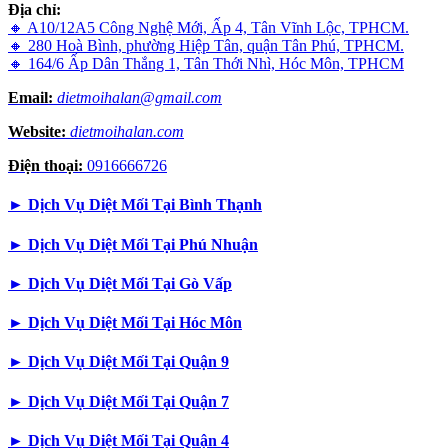
Địa chỉ:
🔸 A10/12A5 Công Nghệ Mới, Ấp 4, Tân Vĩnh Lộc, TPHCM.
🔸 280 Hoà Bình, phường Hiệp Tân, quận Tân Phú, TPHCM.
🔸 164/6 Ấp Dân Thắng 1, Tân Thới Nhì, Hóc Môn, TPHCM
Email:
dietmoihalan@gmail.com
Website:
dietmoihalan.com
Điện thoại:
0916666726
►
Dịch Vụ Diệt Mối Tại Bình Thạnh
►
Dịch Vụ Diệt Mối Tại Phú Nhuận
►
Dịch Vụ Diệt Mối Tại Gò Vấp
►
Dịch Vụ Diệt Mối Tại Hóc Môn
►
Dịch Vụ Diệt Mối Tại Quận 9
►
Dịch Vụ Diệt Mối Tại Quận 7
►
Dịch Vụ Diệt Mối Tại Quận 4