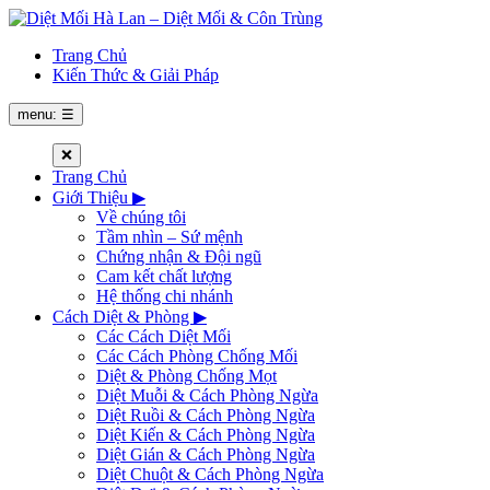
Trang Chủ
Kiến Thức & Giải Pháp
menu: ☰
❌
Trang Chủ
Giới Thiệu
▶
Về chúng tôi
Tầm nhìn – Sứ mệnh
Chứng nhận & Đội ngũ
Cam kết chất lượng
Hệ thống chi nhánh
Cách Diệt & Phòng
▶
Các Cách Diệt Mối
Các Cách Phòng Chống Mối
Diệt & Phòng Chống Mọt
Diệt Muỗi & Cách Phòng Ngừa
Diệt Ruồi & Cách Phòng Ngừa
Diệt Kiến & Cách Phòng Ngừa
Diệt Gián & Cách Phòng Ngừa
Diệt Chuột & Cách Phòng Ngừa