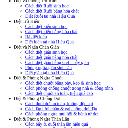
Diệt và Phòng Trừ Ruồi
Cách diệt Ruồi sinh học
Cách diệt Ruồi bằng hóa chất
Diệt Ruồi tại nhà Hiệu Quả
Diệt Trừ Kiến
Cách diệt kiến sinh học
Cách diệt kiến bằng hóa chất
Bả diệt kiến
Diệt kiến tại nhà Hiệu Quả
Diệt và Ngăn Chẵn Gián
Cách diệt gián sinh học
Cách diệt gián bằng hóa chất
Cách diệt gián bằng Gel – bẫy gián
Phòng ngừa gián sinh sản
Diệt gián tại nhà Hiệu Quả
Diệt & Phòng Ngừa Chuột
Cách diệt chuột bằng bẫy, keo & sinh học
Cách phòng chống chuột trong nhà & công trình
Cách diệt chuột an toàn, hiệu quả cao
Diệt & Phòng Chống Dơi
Cách đuổi dơi an toàn, không độc hại
Cách lắp lưới chắn & gai chống dơi đậu
Cách phòng ngừa mùi hôi & bệnh từ dơi
Diệt & Phòng Ngừa Thằn Lằn
Cách bẫy & đuổi thằn lằn hiệu quả