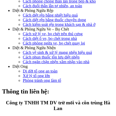
Cách phòng chống thằn lằn trong bếp & kho
Cách đuổi thằn lằn tự nhiên, an toàn
Diệt & Phòng Ngừa Rệp
Cách diệt rệp bằng nhiệt hiệu quả
Cách diệt rệp bằng thuốc chuyên dụng
Cách kiểm soát rệp trong khách sạn & nhà ở
Diệt & Phòng Ngừa Ve – Bọ Chét
Cách xử lý ve, bọ chét trên thú cưng
Cách diệt ổ ve, bọ chét trong nhà
Cách phòng ngừa ve, bọ chét quay lại
Diệt & Phòng Ngừa Nhện
Cách vệ sinh & xử lý mạng nhện hiệu quả
Cách phun thuốc tồn lưu diệt nhện
Cách ngăn chặn nhện xâm nhập vào nhà
Diệt Ong
Di dời tổ ong an toàn
Xử lý tổ ong lớn
Phòng tránh ong làm tổ
Thông tin liên hệ:
Công ty TNHH TM DV trừ mối và côn trùng Hà
Lan