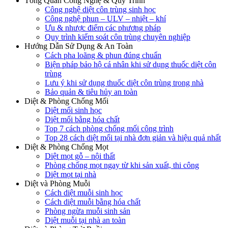
Tổng Quan Công Nghệ & Quy Trình
Công nghệ diệt côn trùng sinh học
Công nghệ phun – ULV – nhiệt – khí
Ưu & nhược điểm các phương pháp
Quy trình kiểm soát côn trùng chuyên nghiệp
Hướng Dẫn Sử Dụng & An Toàn
Cách pha loãng & phun đúng chuẩn
Biện pháp bảo hộ cá nhân khi sử dụng thuốc diệt côn
trùng
Lưu ý khi sử dụng thuốc diệt côn trùng trong nhà
Bảo quản & tiêu hủy an toàn
Diệt & Phòng Chống Mối
Diệt mối sinh học
Diệt mối bằng hóa chất
Top 7 cách phòng chống mối công trình
Top 28 cách diệt mối tại nhà đơn giản và hiệu quả nhất
Diệt & Phòng Chống Mọt
Diệt mọt gỗ – nội thất
Phòng chống mọt ngay từ khi sản xuất, thi công
Diệt mọt tại nhà
Diệt và Phòng Muỗi
Cách diệt muỗi sinh học
Cách diệt muỗi bằng hóa chất
Phòng ngừa muỗi sinh sản
Diệt muỗi tại nhà an toàn