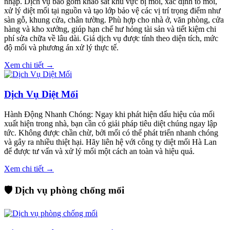
nhập. Dịch vụ bao gồm khảo sát khu vực bị mối, xác định tổ mối,
xử lý diệt mối tại nguồn và tạo lớp bảo vệ các vị trí trọng điểm như
sàn gỗ, khung cửa, chân tường. Phù hợp cho nhà ở, văn phòng, cửa
hàng và kho xưởng, giúp hạn chế hư hỏng tài sản và tiết kiệm chi
phí sửa chữa về lâu dài. Giá dịch vụ được tính theo diện tích, mức
độ mối và phương án xử lý thực tế.
Xem chi tiết →
Dịch Vụ Diệt Mối
Hành Động Nhanh Chóng: Ngay khi phát hiện dấu hiệu của mối
xuất hiện trong nhà, bạn cần có giải pháp tiêu diệt chúng ngay lập
tức. Không được chần chừ, bởi mối có thể phát triển nhanh chóng
và gây ra nhiều thiệt hại. Hãy liên hệ với công ty diệt mối Hà Lan
để được tư vấn và xử lý mối một cách an toàn và hiệu quả.
Xem chi tiết →
🛡️ Dịch vụ phòng chống mối