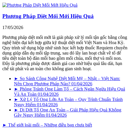
Phương Pháp Diệt Mối Mới Hiệu Quả
17/05/2026
Phương pháp diệt mối mới là giải pháp xử lý mối tận gốc bằng công
nghệ hiện đại kết hợp giữa kỹ thuật diệt mối Việt Nam và Hoa Kỳ.
Quy trình sử dụng hộp nhử sinh học kết hợp thuốc Requiem chuyên
dụng giúp dẫn dụ mối tập trung, sau đó lây lan hoạt chất về tổ để
tiêu diệt toàn bộ đàn mối bao gồm mối chúa, mối thợ và mối non.
Đây là phương pháp được đánh giá cao nhờ hiệu quả lâu dài, hạn
chế tái phát và an toàn cho không gian sinh hoạt.
► So Sánh Công Nghệ Diệt Mối Mỹ – Nhật – Việt Nam:
Nên Chọn Phương Pháp Nào?
01/04/2026
► Phòng Tránh Ong Làm Tổ – Cách Ngăn Ngừa Hiệu Quả
Và An Toàn
01/04/2026
► Xử Lý Tổ Ong Lớn An Toàn – Quy Trình Chuẩn Tránh
Nguy Hiểm
01/04/2026
► Di Dời Tổ Ong An Toàn – Giải Pháp Hiệu Quả Không
Gây Nguy Hiểm
01/04/2026
► Thế giới loài mối – Những điều bạn chưa biết