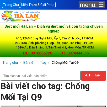
menu: ☰
Trang Chủ
Kiến Thức & Giải Pháp
Diệt mối Hà Lan – Dịch vụ diệt mối và côn trùng chuyên
nghiệp
A10/12A5 Công Nghệ Mới, Ấp 4, Tân Vĩnh Lộc, TPHCM.
280 Hoà Bình, phường Hiệp Tân, quận Tân Phú, TPHCM.
164/6 Ấp Dân Thắng 1, Tân Thới Nhì, Hóc Môn, TPHCM
DĐ: 0916666726
ĐT: 0974444355
Trang chủ
Bài viết
Tag
Chống Mối Tại Q9
🔍 Tìm kiếm
Bài viết cho tag: Chống
Mối Tại Q9