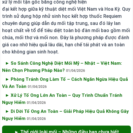
xử lý mối tận gốc bằng công nghệ hiện
đại kết hợp giữa kỹ thuật diệt mối Việt Nam và Hoa Kỳ. Quy
trình sử dụng hộp nhử sinh học kết hợp thuốc Requiem
chuyên dụng giúp dẫn dụ mối tập trung, sau đó lây lan
hoạt chất về tổ để tiêu diệt toàn bộ đàn mối bao gồm mối
chúa, mối thợ và mối non. Đây là phương pháp được đánh
giá cao nhờ hiệu quả lâu dài, hạn chế tái phát và an toàn
cho không gian sinh hoạt.
► So Sánh Công Nghệ Diệt Mối Mỹ – Nhật – Việt Nam:
Nên Chọn Phương Pháp Nào?
01/04/2026
► Phòng Tránh Ong Làm Tổ – Cách Ngăn Ngừa Hiệu Quả
Và An Toàn
01/04/2026
► Xử Lý Tổ Ong Lớn An Toàn – Quy Trình Chuẩn Tránh
Nguy Hiểm
01/04/2026
► Di Dời Tổ Ong An Toàn – Giải Pháp Hiệu Quả Không Gây
Nguy Hiểm
01/04/2026
► Thế giới loài mối – Những điều bạn chưa biết