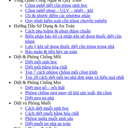
Tổng Quan Công Nghệ & Quy Trình
Công nghệ diệt côn trùng sinh học
Công nghệ phun – ULV – nhiệt – khí
Ưu & nhược điểm các phương pháp
Quy trình kiểm soát côn trùng chuyên nghiệp
Hướng Dẫn Sử Dụng & An Toàn
Cách pha loãng & phun đúng chuẩn
Biện pháp bảo hộ cá nhân khi sử dụng thuốc diệt côn
trùng
Lưu ý khi sử dụng thuốc diệt côn trùng trong nhà
Bảo quản & tiêu hủy an toàn
Diệt & Phòng Chống Mối
Diệt mối sinh học
Diệt mối bằng hóa chất
Top 7 cách phòng chống mối công trình
Top 28 cách diệt mối tại nhà đơn giản và hiệu quả nhất
Diệt & Phòng Chống Mọt
Diệt mọt gỗ – nội thất
Phòng chống mọt ngay từ khi sản xuất, thi công
Diệt mọt tại nhà
Diệt và Phòng Muỗi
Cách diệt muỗi sinh học
Cách diệt muỗi bằng hóa chất
Phòng ngừa muỗi sinh sản
Diệt muỗi tại nhà an toàn