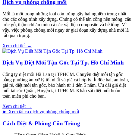
Dịch vụ phòng chống mối
Mối là một trong những loài côn trùng gây hại nghiêm trọng nhất
cho các công trình xây dựng. Chúng có thể tấn công nền móng, cấu
trúc gỗ, thậm chí ăn mòn cả các vật liệu composite và bê tông. Vì
vậy, việc phòng chống mối ngay từ giai đoạn xây dựng nhà mới là
rất quan trọng.
Xem chi tiết →
Dịch Vụ Diệt Mối Tận Gốc Tại Tp. Hồ Chí Minh
Công ty diệt mối Hà Lan tại TPHCM. Chuyên diệt mối tận gốc
bằng phương án xử lý tốt nhất và giá cả hợp lý. Ít độc hại, an toàn,
giá rẻ, diệt mối tận gốc, bảo hành từ 1 đến 5 năm. Ưu đãi giá diệt
mối tại các Quận, Huyện tại TPHCM. Khảo sát diệt mối hoàn
toàn miễn phí cho bạn.
Xem chi tiết →
► Xem tất cả dịch vụ phòng chống mối
Cách Diệt & Phòng Côn Trùng