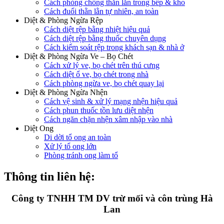
Cách phòng chống thằn lằn trong bếp & kho
Cách đuổi thằn lằn tự nhiên, an toàn
Diệt & Phòng Ngừa Rệp
Cách diệt rệp bằng nhiệt hiệu quả
Cách diệt rệp bằng thuốc chuyên dụng
Cách kiểm soát rệp trong khách sạn & nhà ở
Diệt & Phòng Ngừa Ve – Bọ Chét
Cách xử lý ve, bọ chét trên thú cưng
Cách diệt ổ ve, bọ chét trong nhà
Cách phòng ngừa ve, bọ chét quay lại
Diệt & Phòng Ngừa Nhện
Cách vệ sinh & xử lý mạng nhện hiệu quả
Cách phun thuốc tồn lưu diệt nhện
Cách ngăn chặn nhện xâm nhập vào nhà
Diệt Ong
Di dời tổ ong an toàn
Xử lý tổ ong lớn
Phòng tránh ong làm tổ
Thông tin liên hệ:
Công ty TNHH TM DV trừ mối và côn trùng Hà
Lan