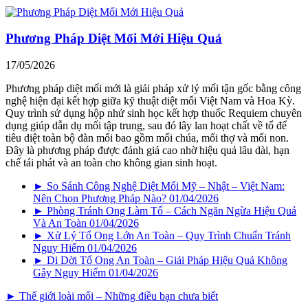
Phương Pháp Diệt Mối Mới Hiệu Quả
17/05/2026
Phương pháp diệt mối mới là giải pháp xử lý mối tận gốc bằng công
nghệ hiện đại kết hợp giữa kỹ thuật diệt mối Việt Nam và Hoa Kỳ.
Quy trình sử dụng hộp nhử sinh học kết hợp thuốc Requiem chuyên
dụng giúp dẫn dụ mối tập trung, sau đó lây lan hoạt chất về tổ để
tiêu diệt toàn bộ đàn mối bao gồm mối chúa, mối thợ và mối non.
Đây là phương pháp được đánh giá cao nhờ hiệu quả lâu dài, hạn
chế tái phát và an toàn cho không gian sinh hoạt.
► So Sánh Công Nghệ Diệt Mối Mỹ – Nhật – Việt Nam:
Nên Chọn Phương Pháp Nào?
01/04/2026
► Phòng Tránh Ong Làm Tổ – Cách Ngăn Ngừa Hiệu Quả
Và An Toàn
01/04/2026
► Xử Lý Tổ Ong Lớn An Toàn – Quy Trình Chuẩn Tránh
Nguy Hiểm
01/04/2026
► Di Dời Tổ Ong An Toàn – Giải Pháp Hiệu Quả Không
Gây Nguy Hiểm
01/04/2026
► Thế giới loài mối – Những điều bạn chưa biết