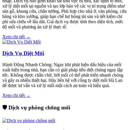
nhập. Dịch vụ bao gồm khảo sát khu vực bị mối, xác định tổ mối,
xử lý diệt mối tại nguồn và tạo lớp bảo vệ các vị trí trọng điểm như
sàn gỗ, khung cửa, chân tường. Phù hợp cho nhà ở, văn phòng, cửa
hàng và kho xưởng, giúp hạn chế hư hỏng tài sản và tiết kiệm chi
phí sửa chữa về lâu dài. Giá dịch vụ được tính theo diện tích, mức
độ mối và phương án xử lý thực tế.
Xem chi tiết →
Dịch Vụ Diệt Mối
Hành Động Nhanh Chóng: Ngay khi phát hiện dấu hiệu của mối
xuất hiện trong nhà, bạn cần có giải pháp tiêu diệt chúng ngay lập
tức. Không được chần chừ, bởi mối có thể phát triển nhanh chóng
và gây ra nhiều thiệt hại. Hãy liên hệ với công ty diệt mối Hà Lan
để được tư vấn và xử lý mối một cách an toàn và hiệu quả.
Xem chi tiết →
🛡️ Dịch vụ phòng chống mối