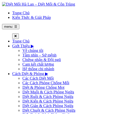
Trang Chủ
Kiến Thức & Giải Pháp
menu: ☰
❌
Trang Chủ
Giới Thiệu
▶
Về chúng tôi
Tầm nhìn – Sứ mệnh
Chứng nhận & Đội ngũ
Cam kết chất lượng
Hệ thống chi nhánh
Cách Diệt & Phòng
▶
Các Cách Diệt Mối
Các Cách Phòng Chống Mối
Diệt & Phòng Chống Mọt
Diệt Muỗi & Cách Phòng Ngừa
Diệt Ruồi & Cách Phòng Ngừa
Diệt Kiến & Cách Phòng Ngừa
Diệt Gián & Cách Phòng Ngừa
Diệt Chuột & Cách Phòng Ngừa