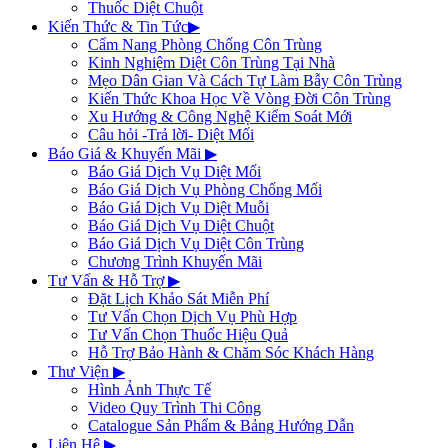
Thuốc Diệt Chuột
Kiến Thức & Tin Tức
▶
Cẩm Nang Phòng Chống Côn Trùng
Kinh Nghiệm Diệt Côn Trùng Tại Nhà
Mẹo Dân Gian Và Cách Tự Làm Bẫy Côn Trùng
Kiến Thức Khoa Học Về Vòng Đời Côn Trùng
Xu Hướng & Công Nghệ Kiểm Soát Mới
Câu hỏi -Trả lời- Diệt Mối
Báo Giá & Khuyến Mãi
▶
Báo Giá Dịch Vụ Diệt Mối
Báo Giá Dịch Vụ Phòng Chống Mối
Báo Giá Dịch Vụ Diệt Muỗi
Báo Giá Dịch Vụ Diệt Chuột
Báo Giá Dịch Vụ Diệt Côn Trùng
Chương Trình Khuyến Mãi
Tư Vấn & Hỗ Trợ
▶
Đặt Lịch Khảo Sát Miễn Phí
Tư Vấn Chọn Dịch Vụ Phù Hợp
Tư Vấn Chọn Thuốc Hiệu Quả
Hỗ Trợ Bảo Hành & Chăm Sóc Khách Hàng
Thư Viện
▶
Hình Ảnh Thực Tế
Video Quy Trình Thi Công
Catalogue Sản Phẩm & Bảng Hướng Dẫn
Liên Hệ
▶