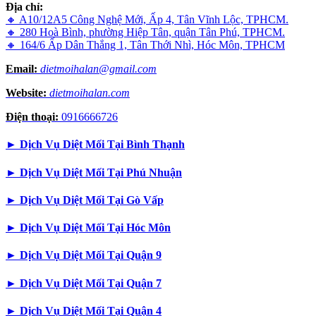
Địa chỉ:
🔸 A10/12A5 Công Nghệ Mới, Ấp 4, Tân Vĩnh Lộc, TPHCM.
🔸 280 Hoà Bình, phường Hiệp Tân, quận Tân Phú, TPHCM.
🔸 164/6 Ấp Dân Thắng 1, Tân Thới Nhì, Hóc Môn, TPHCM
Email:
dietmoihalan@gmail.com
Website:
dietmoihalan.com
Điện thoại:
0916666726
►
Dịch Vụ Diệt Mối Tại Bình Thạnh
►
Dịch Vụ Diệt Mối Tại Phú Nhuận
►
Dịch Vụ Diệt Mối Tại Gò Vấp
►
Dịch Vụ Diệt Mối Tại Hóc Môn
►
Dịch Vụ Diệt Mối Tại Quận 9
►
Dịch Vụ Diệt Mối Tại Quận 7
►
Dịch Vụ Diệt Mối Tại Quận 4