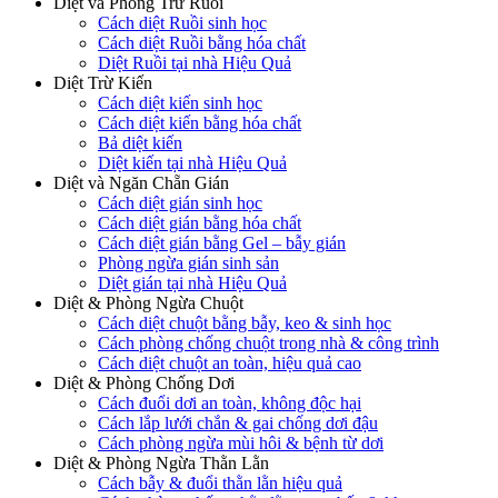
Diệt và Phòng Trừ Ruồi
Cách diệt Ruồi sinh học
Cách diệt Ruồi bằng hóa chất
Diệt Ruồi tại nhà Hiệu Quả
Diệt Trừ Kiến
Cách diệt kiến sinh học
Cách diệt kiến bằng hóa chất
Bả diệt kiến
Diệt kiến tại nhà Hiệu Quả
Diệt và Ngăn Chẵn Gián
Cách diệt gián sinh học
Cách diệt gián bằng hóa chất
Cách diệt gián bằng Gel – bẫy gián
Phòng ngừa gián sinh sản
Diệt gián tại nhà Hiệu Quả
Diệt & Phòng Ngừa Chuột
Cách diệt chuột bằng bẫy, keo & sinh học
Cách phòng chống chuột trong nhà & công trình
Cách diệt chuột an toàn, hiệu quả cao
Diệt & Phòng Chống Dơi
Cách đuổi dơi an toàn, không độc hại
Cách lắp lưới chắn & gai chống dơi đậu
Cách phòng ngừa mùi hôi & bệnh từ dơi
Diệt & Phòng Ngừa Thằn Lằn
Cách bẫy & đuổi thằn lằn hiệu quả