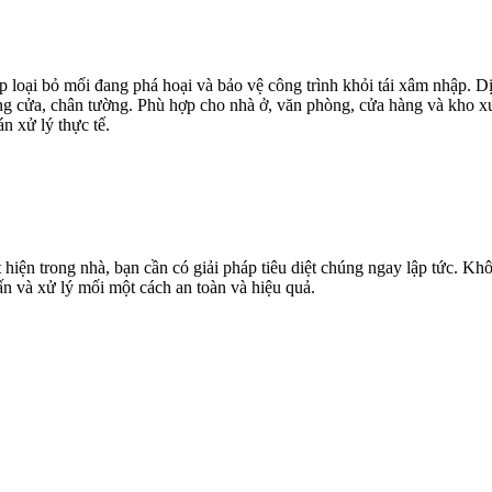
 loại bỏ mối đang phá hoại và bảo vệ công trình khỏi tái xâm nhập. Dị
ung cửa, chân tường. Phù hợp cho nhà ở, văn phòng, cửa hàng và kho xư
n xử lý thực tế.
ện trong nhà, bạn cần có giải pháp tiêu diệt chúng ngay lập tức. Khô
vấn và xử lý mối một cách an toàn và hiệu quả.