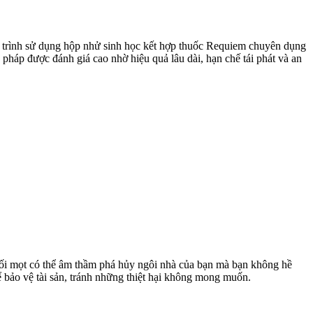
y trình sử dụng hộp nhử sinh học kết hợp thuốc Requiem chuyên dụng
 pháp được đánh giá cao nhờ hiệu quả lâu dài, hạn chế tái phát và an
 Mối mọt có thể âm thầm phá hủy ngôi nhà của bạn mà bạn không hề
ể bảo vệ tài sản, tránh những thiệt hại không mong muốn.