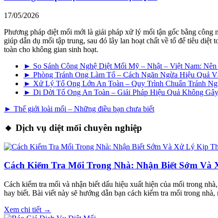
17/05/2026
Phương pháp diệt mối mới là giải pháp xử lý mối tận gốc bằng công 
giúp dẫn dụ mối tập trung, sau đó lây lan hoạt chất về tổ để tiêu di
toàn cho không gian sinh hoạt.
► So Sánh Công Nghệ Diệt Mối Mỹ – Nhật – Việt Nam: Nê
► Phòng Tránh Ong Làm Tổ – Cách Ngăn Ngừa Hiệu Quả V
► Xử Lý Tổ Ong Lớn An Toàn – Quy Trình Chuẩn Tránh N
► Di Dời Tổ Ong An Toàn – Giải Pháp Hiệu Quả Không G
► Thế giới loài mối – Những điều bạn chưa biết
🔸 Dịch vụ diệt mối chuyên nghiệp
Cách Kiểm Tra Mối Trong Nhà: Nhận Biết Sớm Và 
Cách kiểm tra mối và nhận biết dấu hiệu xuất hiện của mối trong nhà
hay biết. Bài viết này sẽ hướng dẫn bạn cách kiểm tra mối trong nhà,
Xem chi tiết →