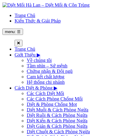
Trang Chủ
Kiến Thức & Giải Pháp
menu: ☰
❌
Trang Chủ
Giới Thiệu
▶
Về chúng tôi
Tầm nhìn – Sứ mệnh
Chứng nhận & Đội ngũ
Cam kết chất lượng
Hệ thống chi nhánh
Cách Diệt & Phòng
▶
Các Cách Diệt Mối
Các Cách Phòng Chống Mối
Diệt & Phòng Chống Mọt
Diệt Muỗi & Cách Phòng Ngừa
Diệt Ruồi & Cách Phòng Ngừa
Diệt Kiến & Cách Phòng Ngừa
Diệt Gián & Cách Phòng Ngừa
Diệt Chuột & Cách Phòng Ngừa