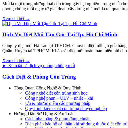
Mối là một trong những loài côn trùng gây hại nghiêm trọng nhất cho 
phòng chống mối ngay từ giai đoạn xây dựng nhà mới là rất quan trọ
Xem chi tiết →
Dịch Vụ Diệt Mối Tận Gốc Tại Tp. Hồ Chí Minh
Công ty diệt mối Hà Lan tại TPHCM. Chuyên diệt mối tận gốc bằng phươn
Quận, Huyện tại TPHCM. Khảo sát diệt mối hoàn toàn miễn phí cho 
Xem chi tiết →
► Xem tất cả dịch vụ phòng chống mối
Cách Diệt & Phòng Côn Trùng
Tổng Quan Công Nghệ & Quy Trình
Công nghệ diệt côn trùng sinh học
Công nghệ phun – ULV – nhiệt – khí
Ưu & nhược điểm các phương pháp
Quy trình kiểm soát côn trùng chuyên nghiệp
Hướng Dẫn Sử Dụng & An Toàn
Cách pha loãng & phun đúng chuẩn
Biện pháp bảo hộ cá nhân khi sử dụng thuốc diệt côn tr