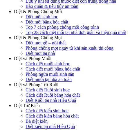
Lưu ý khi sử dụng thuốc diệt côn trùng trong nhà
Bảo quản & tiêu hủy an toàn
Diệt & Phòng Chống Mối
Diệt mối sinh học
Diệt mối bằng hóa chất
Top 7 cách phòng chống mối công trình
Top 28 cách diệt mối tại nhà đơn giản và hiệu quả nhất
Diệt & Phòng Chống Mọt
Diệt mọt gỗ – nội thất
Phòng chống mọt ngay từ khi sản xuất, thi công
Diệt mọt tại nhà
Diệt và Phòng Muỗi
Cách diệt muỗi sinh học
Cách diệt muỗi bằng hóa chất
Phòng ngừa muỗi sinh sản
Diệt muỗi tại nhà an toàn
Diệt và Phòng Trừ Ruồi
Cách diệt Ruồi sinh học
Cách diệt Ruồi bằng hóa chất
Diệt Ruồi tại nhà Hiệu Quả
Diệt Trừ Kiến
Cách diệt kiến sinh học
Cách diệt kiến bằng hóa chất
Bả diệt kiến
Diệt kiến tại nhà Hiệu Quả