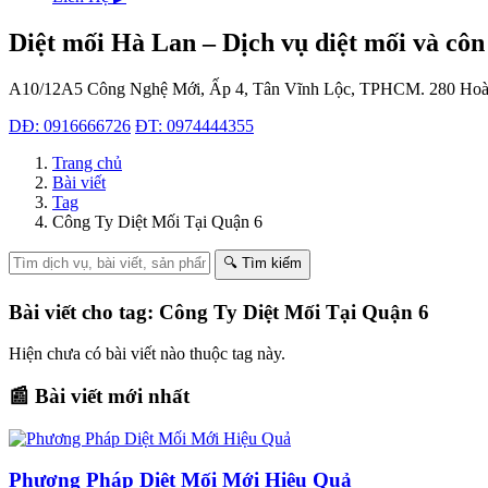
Diệt mối Hà Lan – Dịch vụ diệt mối và côn
A10/12A5 Công Nghệ Mới, Ấp 4, Tân Vĩnh Lộc, TPHCM.
280 Hoà
DĐ: 0916666726
ĐT: 0974444355
Trang chủ
Bài viết
Tag
Công Ty Diệt Mối Tại Quận 6
🔍 Tìm kiếm
Bài viết cho tag: Công Ty Diệt Mối Tại Quận 6
Hiện chưa có bài viết nào thuộc tag này.
📰 Bài viết mới nhất
Phương Pháp Diệt Mối Mới Hiệu Quả