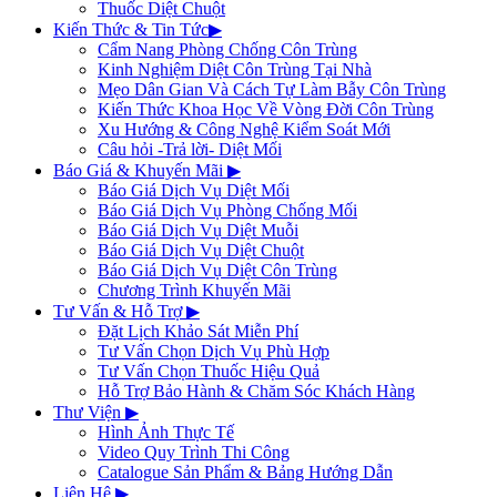
Thuốc Diệt Chuột
Kiến Thức & Tin Tức
▶
Cẩm Nang Phòng Chống Côn Trùng
Kinh Nghiệm Diệt Côn Trùng Tại Nhà
Mẹo Dân Gian Và Cách Tự Làm Bẫy Côn Trùng
Kiến Thức Khoa Học Về Vòng Đời Côn Trùng
Xu Hướng & Công Nghệ Kiểm Soát Mới
Câu hỏi -Trả lời- Diệt Mối
Báo Giá & Khuyến Mãi
▶
Báo Giá Dịch Vụ Diệt Mối
Báo Giá Dịch Vụ Phòng Chống Mối
Báo Giá Dịch Vụ Diệt Muỗi
Báo Giá Dịch Vụ Diệt Chuột
Báo Giá Dịch Vụ Diệt Côn Trùng
Chương Trình Khuyến Mãi
Tư Vấn & Hỗ Trợ
▶
Đặt Lịch Khảo Sát Miễn Phí
Tư Vấn Chọn Dịch Vụ Phù Hợp
Tư Vấn Chọn Thuốc Hiệu Quả
Hỗ Trợ Bảo Hành & Chăm Sóc Khách Hàng
Thư Viện
▶
Hình Ảnh Thực Tế
Video Quy Trình Thi Công
Catalogue Sản Phẩm & Bảng Hướng Dẫn
Liên Hệ
▶