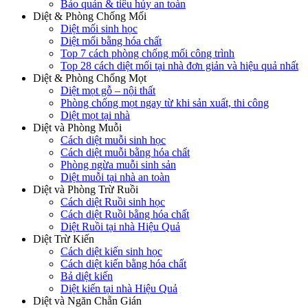
Bảo quản & tiêu hủy an toàn
Diệt & Phòng Chống Mối
Diệt mối sinh học
Diệt mối bằng hóa chất
Top 7 cách phòng chống mối công trình
Top 28 cách diệt mối tại nhà đơn giản và hiệu quả nhất
Diệt & Phòng Chống Mọt
Diệt mọt gỗ – nội thất
Phòng chống mọt ngay từ khi sản xuất, thi công
Diệt mọt tại nhà
Diệt và Phòng Muỗi
Cách diệt muỗi sinh học
Cách diệt muỗi bằng hóa chất
Phòng ngừa muỗi sinh sản
Diệt muỗi tại nhà an toàn
Diệt và Phòng Trừ Ruồi
Cách diệt Ruồi sinh học
Cách diệt Ruồi bằng hóa chất
Diệt Ruồi tại nhà Hiệu Quả
Diệt Trừ Kiến
Cách diệt kiến sinh học
Cách diệt kiến bằng hóa chất
Bả diệt kiến
Diệt kiến tại nhà Hiệu Quả
Diệt và Ngăn Chẵn Gián