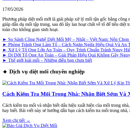
17/05/2026
Phương pháp diệt mối mới là giải pháp xử lý mối tận gốc bằng công 
giúp dẫn dụ mối tập trung, sau đó lây lan hoạt chất về tổ để tiêu di
toàn cho không gian sinh hoạt.
► So Sánh Công Nghệ Diệt Mối Mỹ – Nhật – Việt Nam: Nên Chọ
► Phòng Tránh Ong Làm Tổ – Cách Ngăn Ngừa Hiệu Quả Và An 
► Xử Lý Tổ Ong Lớn An Toàn – Quy Trình Chuẩn Tránh Nguy H
► Di Dời Tổ Ong An Toàn – Giải Pháp Hiệu Quả Không Gây Ngu
► Thế giới loài mối – Những điều bạn chưa biết
🔸 Dịch vụ diệt mối chuyên nghiệp
Cách Kiểm Tra Mối Trong Nhà: Nhận Biết Sớm Và 
Cách kiểm tra mối và nhận biết dấu hiệu xuất hiện của mối trong nhà
hay biết. Bài viết này sẽ hướng dẫn bạn cách kiểm tra mối trong nhà,
Xem chi tiết →