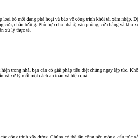
 loại bỏ mối đang phá hoại và bảo vệ công trình khỏi tái xâm nhập. Dị
ung cửa, chân tường. Phù hợp cho nhà ở, văn phòng, cửa hàng và kho xư
n xử lý thực tế.
ện trong nhà, bạn cần có giải pháp tiêu diệt chúng ngay lập tức. Khô
vấn và xử lý mối một cách an toàn và hiệu quả.
các công trình xây dựng. Chúng có thể tấn công nền móng, cấu trúc gỗ,