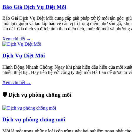
Báo Giá Dịch Vụ Diệt Mối
Báo Giá Dịch Vụ Diệt Mối cung cấp giải pháp xử lý mối tận gốc, giúp
mối tại nguồn và tạo lớp bảo vệ các vị trí trọng điểm như sàn gỗ, kh
lâu dài. Giá dịch vụ được tính theo diện tích, mức độ mối và phương á
Xem chi tiết →
Dịch Vụ Diệt Mối
Hành Động Nhanh Chóng: Ngay khi phát hiện dấu hiệu của mối xuất hi
nhiều thiệt hại. Hãy liên hệ với công ty diệt mối Hà Lan để được tư 
Xem chi tiết →
🛡️ Dịch vụ phòng chống mối
Dịch vụ phòng chống mối
Mối là một trong những loài côn trùng gây hại nghiêm trọng nhất cho 