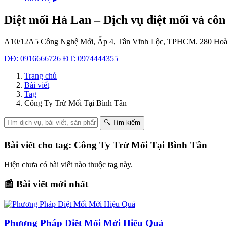
Diệt mối Hà Lan – Dịch vụ diệt mối và côn
A10/12A5 Công Nghệ Mới, Ấp 4, Tân Vĩnh Lộc, TPHCM.
280 Hoà
DĐ: 0916666726
ĐT: 0974444355
Trang chủ
Bài viết
Tag
Công Ty Trừ Mối Tại Bình Tân
🔍 Tìm kiếm
Bài viết cho tag: Công Ty Trừ Mối Tại Bình Tân
Hiện chưa có bài viết nào thuộc tag này.
📰 Bài viết mới nhất
Phương Pháp Diệt Mối Mới Hiệu Quả