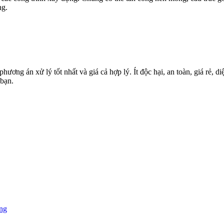
ng.
g án xử lý tốt nhất và giá cả hợp lý. Ít độc hại, an toàn, giá rẻ, diệ
bạn.
ùng