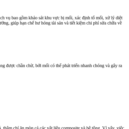
ch vụ bao gồm khảo sát khu vực bị mối, xác định tổ mối, xử lý diệt
ởng, giúp hạn chế hư hỏng tài sản và tiết kiệm chi phí sửa chữa về
ng được chần chừ, bởi mối có thể phát triển nhanh chóng và gây ra
 thậm chí ăn mòn cả các vật liệu composite và bê tông. Vì vậy, việc