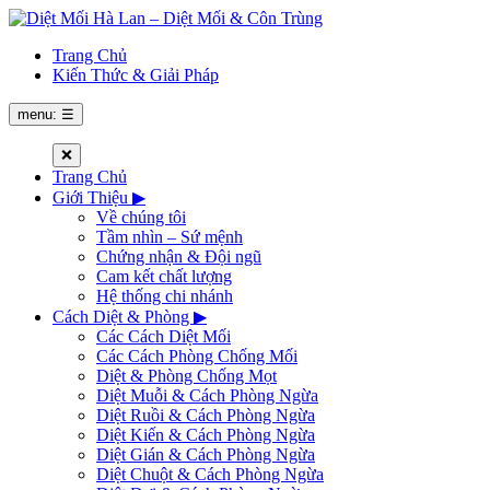
Trang Chủ
Kiến Thức & Giải Pháp
menu: ☰
❌
Trang Chủ
Giới Thiệu
▶
Về chúng tôi
Tầm nhìn – Sứ mệnh
Chứng nhận & Đội ngũ
Cam kết chất lượng
Hệ thống chi nhánh
Cách Diệt & Phòng
▶
Các Cách Diệt Mối
Các Cách Phòng Chống Mối
Diệt & Phòng Chống Mọt
Diệt Muỗi & Cách Phòng Ngừa
Diệt Ruồi & Cách Phòng Ngừa
Diệt Kiến & Cách Phòng Ngừa
Diệt Gián & Cách Phòng Ngừa
Diệt Chuột & Cách Phòng Ngừa