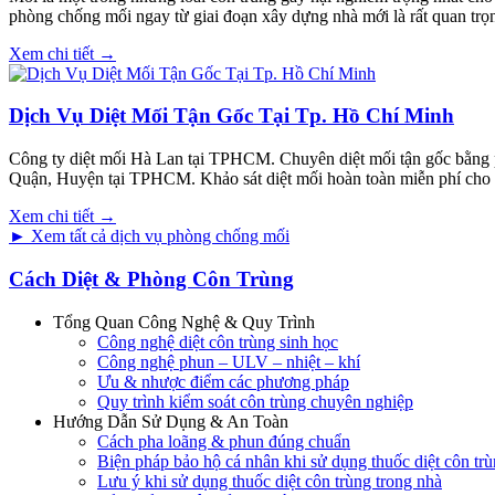
phòng chống mối ngay từ giai đoạn xây dựng nhà mới là rất quan trọ
Xem chi tiết →
Dịch Vụ Diệt Mối Tận Gốc Tại Tp. Hồ Chí Minh
Công ty diệt mối Hà Lan tại TPHCM. Chuyên diệt mối tận gốc bằng phươn
Quận, Huyện tại TPHCM. Khảo sát diệt mối hoàn toàn miễn phí cho 
Xem chi tiết →
► Xem tất cả dịch vụ phòng chống mối
Cách Diệt & Phòng Côn Trùng
Tổng Quan Công Nghệ & Quy Trình
Công nghệ diệt côn trùng sinh học
Công nghệ phun – ULV – nhiệt – khí
Ưu & nhược điểm các phương pháp
Quy trình kiểm soát côn trùng chuyên nghiệp
Hướng Dẫn Sử Dụng & An Toàn
Cách pha loãng & phun đúng chuẩn
Biện pháp bảo hộ cá nhân khi sử dụng thuốc diệt côn tr
Lưu ý khi sử dụng thuốc diệt côn trùng trong nhà