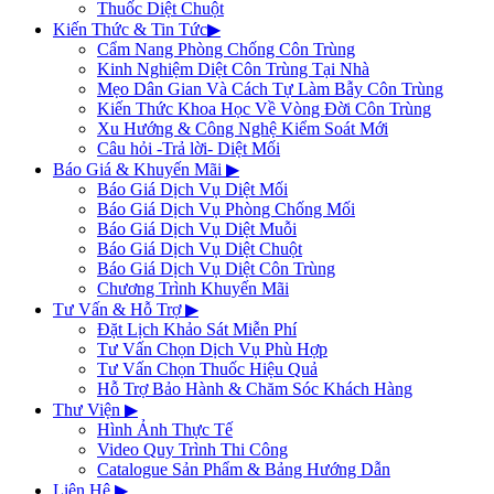
Thuốc Diệt Chuột
Kiến Thức & Tin Tức
▶
Cẩm Nang Phòng Chống Côn Trùng
Kinh Nghiệm Diệt Côn Trùng Tại Nhà
Mẹo Dân Gian Và Cách Tự Làm Bẫy Côn Trùng
Kiến Thức Khoa Học Về Vòng Đời Côn Trùng
Xu Hướng & Công Nghệ Kiểm Soát Mới
Câu hỏi -Trả lời- Diệt Mối
Báo Giá & Khuyến Mãi
▶
Báo Giá Dịch Vụ Diệt Mối
Báo Giá Dịch Vụ Phòng Chống Mối
Báo Giá Dịch Vụ Diệt Muỗi
Báo Giá Dịch Vụ Diệt Chuột
Báo Giá Dịch Vụ Diệt Côn Trùng
Chương Trình Khuyến Mãi
Tư Vấn & Hỗ Trợ
▶
Đặt Lịch Khảo Sát Miễn Phí
Tư Vấn Chọn Dịch Vụ Phù Hợp
Tư Vấn Chọn Thuốc Hiệu Quả
Hỗ Trợ Bảo Hành & Chăm Sóc Khách Hàng
Thư Viện
▶
Hình Ảnh Thực Tế
Video Quy Trình Thi Công
Catalogue Sản Phẩm & Bảng Hướng Dẫn
Liên Hệ
▶