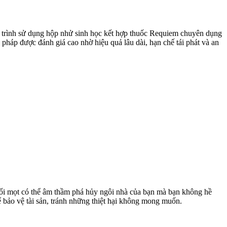
y trình sử dụng hộp nhử sinh học kết hợp thuốc Requiem chuyên dụng
 pháp được đánh giá cao nhờ hiệu quả lâu dài, hạn chế tái phát và an
 Mối mọt có thể âm thầm phá hủy ngôi nhà của bạn mà bạn không hề
ể bảo vệ tài sản, tránh những thiệt hại không mong muốn.