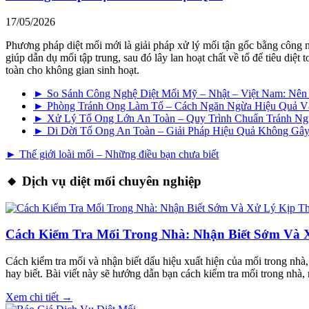
17/05/2026
Phương pháp diệt mối mới là giải pháp xử lý mối tận gốc bằng công 
giúp dẫn dụ mối tập trung, sau đó lây lan hoạt chất về tổ để tiêu di
toàn cho không gian sinh hoạt.
► So Sánh Công Nghệ Diệt Mối Mỹ – Nhật – Việt Nam: Nê
► Phòng Tránh Ong Làm Tổ – Cách Ngăn Ngừa Hiệu Quả V
► Xử Lý Tổ Ong Lớn An Toàn – Quy Trình Chuẩn Tránh N
► Di Dời Tổ Ong An Toàn – Giải Pháp Hiệu Quả Không G
► Thế giới loài mối – Những điều bạn chưa biết
🔸 Dịch vụ diệt mối chuyên nghiệp
Cách Kiểm Tra Mối Trong Nhà: Nhận Biết Sớm Và 
Cách kiểm tra mối và nhận biết dấu hiệu xuất hiện của mối trong nhà
hay biết. Bài viết này sẽ hướng dẫn bạn cách kiểm tra mối trong nhà,
Xem chi tiết →