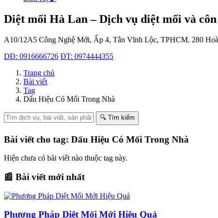
Diệt mối Hà Lan – Dịch vụ diệt mối và côn
A10/12A5 Công Nghệ Mới, Ấp 4, Tân Vĩnh Lộc, TPHCM.
280 Hoà
DĐ: 0916666726
ĐT: 0974444355
Trang chủ
Bài viết
Tag
Dấu Hiệu Có Mối Trong Nhà
🔍 Tìm kiếm
Bài viết cho tag: Dấu Hiệu Có Mối Trong Nhà
Hiện chưa có bài viết nào thuộc tag này.
📰 Bài viết mới nhất
Phương Pháp Diệt Mối Mới Hiệu Quả