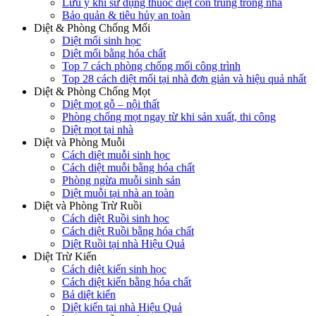
Lưu ý khi sử dụng thuốc diệt côn trùng trong nhà
Bảo quản & tiêu hủy an toàn
Diệt & Phòng Chống Mối
Diệt mối sinh học
Diệt mối bằng hóa chất
Top 7 cách phòng chống mối công trình
Top 28 cách diệt mối tại nhà đơn giản và hiệu quả nhất
Diệt & Phòng Chống Mọt
Diệt mọt gỗ – nội thất
Phòng chống mọt ngay từ khi sản xuất, thi công
Diệt mọt tại nhà
Diệt và Phòng Muỗi
Cách diệt muỗi sinh học
Cách diệt muỗi bằng hóa chất
Phòng ngừa muỗi sinh sản
Diệt muỗi tại nhà an toàn
Diệt và Phòng Trừ Ruồi
Cách diệt Ruồi sinh học
Cách diệt Ruồi bằng hóa chất
Diệt Ruồi tại nhà Hiệu Quả
Diệt Trừ Kiến
Cách diệt kiến sinh học
Cách diệt kiến bằng hóa chất
Bả diệt kiến
Diệt kiến tại nhà Hiệu Quả