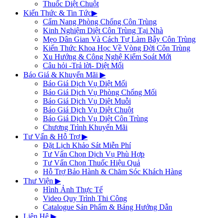
Thuốc Diệt Chuột
Kiến Thức & Tin Tức
▶
Cẩm Nang Phòng Chống Côn Trùng
Kinh Nghiệm Diệt Côn Trùng Tại Nhà
Mẹo Dân Gian Và Cách Tự Làm Bẫy Côn Trùng
Kiến Thức Khoa Học Về Vòng Đời Côn Trùng
Xu Hướng & Công Nghệ Kiểm Soát Mới
Câu hỏi -Trả lời- Diệt Mối
Báo Giá & Khuyến Mãi
▶
Báo Giá Dịch Vụ Diệt Mối
Báo Giá Dịch Vụ Phòng Chống Mối
Báo Giá Dịch Vụ Diệt Muỗi
Báo Giá Dịch Vụ Diệt Chuột
Báo Giá Dịch Vụ Diệt Côn Trùng
Chương Trình Khuyến Mãi
Tư Vấn & Hỗ Trợ
▶
Đặt Lịch Khảo Sát Miễn Phí
Tư Vấn Chọn Dịch Vụ Phù Hợp
Tư Vấn Chọn Thuốc Hiệu Quả
Hỗ Trợ Bảo Hành & Chăm Sóc Khách Hàng
Thư Viện
▶
Hình Ảnh Thực Tế
Video Quy Trình Thi Công
Catalogue Sản Phẩm & Bảng Hướng Dẫn
Liên Hệ
▶