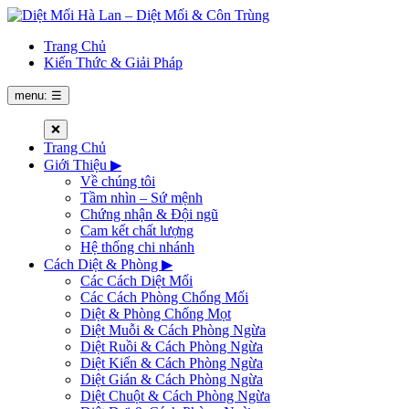
Trang Chủ
Kiến Thức & Giải Pháp
menu: ☰
❌
Trang Chủ
Giới Thiệu
▶
Về chúng tôi
Tầm nhìn – Sứ mệnh
Chứng nhận & Đội ngũ
Cam kết chất lượng
Hệ thống chi nhánh
Cách Diệt & Phòng
▶
Các Cách Diệt Mối
Các Cách Phòng Chống Mối
Diệt & Phòng Chống Mọt
Diệt Muỗi & Cách Phòng Ngừa
Diệt Ruồi & Cách Phòng Ngừa
Diệt Kiến & Cách Phòng Ngừa
Diệt Gián & Cách Phòng Ngừa
Diệt Chuột & Cách Phòng Ngừa