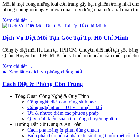
Mối là một trong những loài côn trùng gây hại nghiêm trọng nhất cho 
phòng chống mối ngay từ giai đoạn xây dựng nhà mới là rất quan trọ
Xem chi tiết →
Dịch Vụ Diệt Mối Tận Gốc Tại Tp. Hồ Chí Minh
Công ty diệt mối Hà Lan tại TPHCM. Chuyên diệt mối tận gốc bằng phươn
Quận, Huyện tại TPHCM. Khảo sát diệt mối hoàn toàn miễn phí cho 
Xem chi tiết →
► Xem tất cả dịch vụ phòng chống mối
Cách Diệt & Phòng Côn Trùng
Tổng Quan Công Nghệ & Quy Trình
Công nghệ diệt côn trùng sinh học
Công nghệ phun – ULV – nhiệt – khí
Ưu & nhược điểm các phương pháp
Quy trình kiểm soát côn trùng chuyên nghiệp
Hướng Dẫn Sử Dụng & An Toàn
Cách pha loãng & phun đúng chuẩn
Biện pháp bảo hộ cá nhân khi sử dụng thuốc diệt côn tr