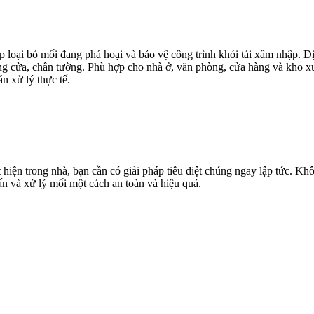
 loại bỏ mối đang phá hoại và bảo vệ công trình khỏi tái xâm nhập. Dị
ung cửa, chân tường. Phù hợp cho nhà ở, văn phòng, cửa hàng và kho xư
n xử lý thực tế.
ện trong nhà, bạn cần có giải pháp tiêu diệt chúng ngay lập tức. Khô
vấn và xử lý mối một cách an toàn và hiệu quả.