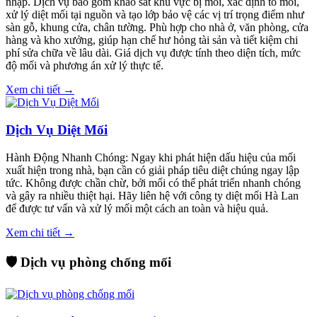
nhập. Dịch vụ bao gồm khảo sát khu vực bị mối, xác định tổ mối,
xử lý diệt mối tại nguồn và tạo lớp bảo vệ các vị trí trọng điểm như
sàn gỗ, khung cửa, chân tường. Phù hợp cho nhà ở, văn phòng, cửa
hàng và kho xưởng, giúp hạn chế hư hỏng tài sản và tiết kiệm chi
phí sửa chữa về lâu dài. Giá dịch vụ được tính theo diện tích, mức
độ mối và phương án xử lý thực tế.
Xem chi tiết →
Dịch Vụ Diệt Mối
Hành Động Nhanh Chóng: Ngay khi phát hiện dấu hiệu của mối
xuất hiện trong nhà, bạn cần có giải pháp tiêu diệt chúng ngay lập
tức. Không được chần chừ, bởi mối có thể phát triển nhanh chóng
và gây ra nhiều thiệt hại. Hãy liên hệ với công ty diệt mối Hà Lan
để được tư vấn và xử lý mối một cách an toàn và hiệu quả.
Xem chi tiết →
🛡️ Dịch vụ phòng chống mối