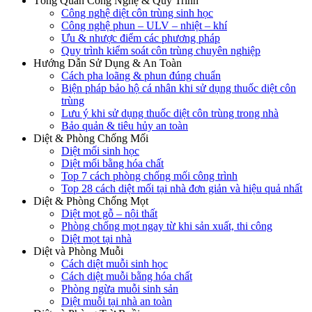
Tổng Quan Công Nghệ & Quy Trình
Công nghệ diệt côn trùng sinh học
Công nghệ phun – ULV – nhiệt – khí
Ưu & nhược điểm các phương pháp
Quy trình kiểm soát côn trùng chuyên nghiệp
Hướng Dẫn Sử Dụng & An Toàn
Cách pha loãng & phun đúng chuẩn
Biện pháp bảo hộ cá nhân khi sử dụng thuốc diệt côn
trùng
Lưu ý khi sử dụng thuốc diệt côn trùng trong nhà
Bảo quản & tiêu hủy an toàn
Diệt & Phòng Chống Mối
Diệt mối sinh học
Diệt mối bằng hóa chất
Top 7 cách phòng chống mối công trình
Top 28 cách diệt mối tại nhà đơn giản và hiệu quả nhất
Diệt & Phòng Chống Mọt
Diệt mọt gỗ – nội thất
Phòng chống mọt ngay từ khi sản xuất, thi công
Diệt mọt tại nhà
Diệt và Phòng Muỗi
Cách diệt muỗi sinh học
Cách diệt muỗi bằng hóa chất
Phòng ngừa muỗi sinh sản
Diệt muỗi tại nhà an toàn