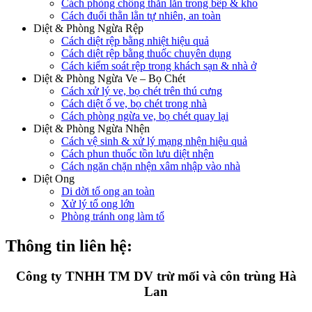
Cách phòng chống thằn lằn trong bếp & kho
Cách đuổi thằn lằn tự nhiên, an toàn
Diệt & Phòng Ngừa Rệp
Cách diệt rệp bằng nhiệt hiệu quả
Cách diệt rệp bằng thuốc chuyên dụng
Cách kiểm soát rệp trong khách sạn & nhà ở
Diệt & Phòng Ngừa Ve – Bọ Chét
Cách xử lý ve, bọ chét trên thú cưng
Cách diệt ổ ve, bọ chét trong nhà
Cách phòng ngừa ve, bọ chét quay lại
Diệt & Phòng Ngừa Nhện
Cách vệ sinh & xử lý mạng nhện hiệu quả
Cách phun thuốc tồn lưu diệt nhện
Cách ngăn chặn nhện xâm nhập vào nhà
Diệt Ong
Di dời tổ ong an toàn
Xử lý tổ ong lớn
Phòng tránh ong làm tổ
Thông tin liên hệ:
Công ty TNHH TM DV trừ mối và côn trùng Hà
Lan