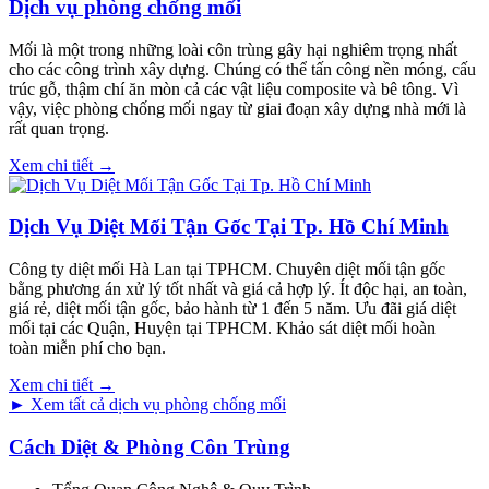
Dịch vụ phòng chống mối
Mối là một trong những loài côn trùng gây hại nghiêm trọng nhất
cho các công trình xây dựng. Chúng có thể tấn công nền móng, cấu
trúc gỗ, thậm chí ăn mòn cả các vật liệu composite và bê tông. Vì
vậy, việc phòng chống mối ngay từ giai đoạn xây dựng nhà mới là
rất quan trọng.
Xem chi tiết →
Dịch Vụ Diệt Mối Tận Gốc Tại Tp. Hồ Chí Minh
Công ty diệt mối Hà Lan tại TPHCM. Chuyên diệt mối tận gốc
bằng phương án xử lý tốt nhất và giá cả hợp lý. Ít độc hại, an toàn,
giá rẻ, diệt mối tận gốc, bảo hành từ 1 đến 5 năm. Ưu đãi giá diệt
mối tại các Quận, Huyện tại TPHCM. Khảo sát diệt mối hoàn
toàn miễn phí cho bạn.
Xem chi tiết →
► Xem tất cả dịch vụ phòng chống mối
Cách Diệt & Phòng Côn Trùng