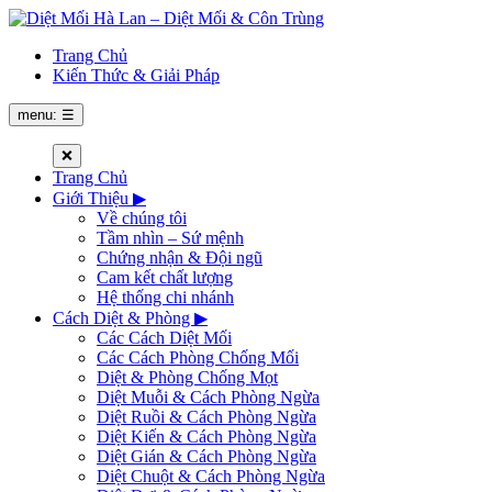
Trang Chủ
Kiến Thức & Giải Pháp
menu: ☰
❌
Trang Chủ
Giới Thiệu
▶
Về chúng tôi
Tầm nhìn – Sứ mệnh
Chứng nhận & Đội ngũ
Cam kết chất lượng
Hệ thống chi nhánh
Cách Diệt & Phòng
▶
Các Cách Diệt Mối
Các Cách Phòng Chống Mối
Diệt & Phòng Chống Mọt
Diệt Muỗi & Cách Phòng Ngừa
Diệt Ruồi & Cách Phòng Ngừa
Diệt Kiến & Cách Phòng Ngừa
Diệt Gián & Cách Phòng Ngừa
Diệt Chuột & Cách Phòng Ngừa