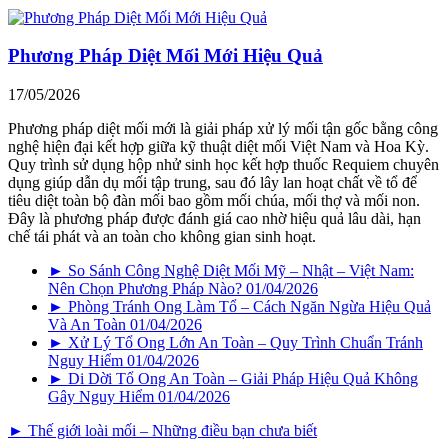
Phương Pháp Diệt Mối Mới Hiệu Quả
17/05/2026
Phương pháp diệt mối mới là giải pháp xử lý mối tận gốc bằng công
nghệ hiện đại kết hợp giữa kỹ thuật diệt mối Việt Nam và Hoa Kỳ.
Quy trình sử dụng hộp nhử sinh học kết hợp thuốc Requiem chuyên
dụng giúp dẫn dụ mối tập trung, sau đó lây lan hoạt chất về tổ để
tiêu diệt toàn bộ đàn mối bao gồm mối chúa, mối thợ và mối non.
Đây là phương pháp được đánh giá cao nhờ hiệu quả lâu dài, hạn
chế tái phát và an toàn cho không gian sinh hoạt.
► So Sánh Công Nghệ Diệt Mối Mỹ – Nhật – Việt Nam:
Nên Chọn Phương Pháp Nào?
01/04/2026
► Phòng Tránh Ong Làm Tổ – Cách Ngăn Ngừa Hiệu Quả
Và An Toàn
01/04/2026
► Xử Lý Tổ Ong Lớn An Toàn – Quy Trình Chuẩn Tránh
Nguy Hiểm
01/04/2026
► Di Dời Tổ Ong An Toàn – Giải Pháp Hiệu Quả Không
Gây Nguy Hiểm
01/04/2026
► Thế giới loài mối – Những điều bạn chưa biết