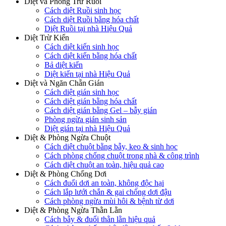
Diệt và Phòng Trừ Ruồi
Cách diệt Ruồi sinh học
Cách diệt Ruồi bằng hóa chất
Diệt Ruồi tại nhà Hiệu Quả
Diệt Trừ Kiến
Cách diệt kiến sinh học
Cách diệt kiến bằng hóa chất
Bả diệt kiến
Diệt kiến tại nhà Hiệu Quả
Diệt và Ngăn Chẵn Gián
Cách diệt gián sinh học
Cách diệt gián bằng hóa chất
Cách diệt gián bằng Gel – bẫy gián
Phòng ngừa gián sinh sản
Diệt gián tại nhà Hiệu Quả
Diệt & Phòng Ngừa Chuột
Cách diệt chuột bằng bẫy, keo & sinh học
Cách phòng chống chuột trong nhà & công trình
Cách diệt chuột an toàn, hiệu quả cao
Diệt & Phòng Chống Dơi
Cách đuổi dơi an toàn, không độc hại
Cách lắp lưới chắn & gai chống dơi đậu
Cách phòng ngừa mùi hôi & bệnh từ dơi
Diệt & Phòng Ngừa Thằn Lằn
Cách bẫy & đuổi thằn lằn hiệu quả