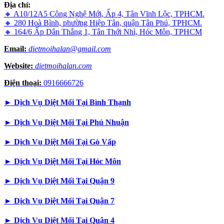
Địa chỉ:
🔸 A10/12A5 Công Nghệ Mới, Ấp 4, Tân Vĩnh Lộc, TPHCM.
🔸 280 Hoà Bình, phường Hiệp Tân, quận Tân Phú, TPHCM.
🔸 164/6 Ấp Dân Thắng 1, Tân Thới Nhì, Hóc Môn, TPHCM
Email:
dietmoihalan@gmail.com
Website:
dietmoihalan.com
Điện thoại:
0916666726
►
Dịch Vụ Diệt Mối Tại Bình Thạnh
►
Dịch Vụ Diệt Mối Tại Phú Nhuận
►
Dịch Vụ Diệt Mối Tại Gò Vấp
►
Dịch Vụ Diệt Mối Tại Hóc Môn
►
Dịch Vụ Diệt Mối Tại Quận 9
►
Dịch Vụ Diệt Mối Tại Quận 7
►
Dịch Vụ Diệt Mối Tại Quận 4