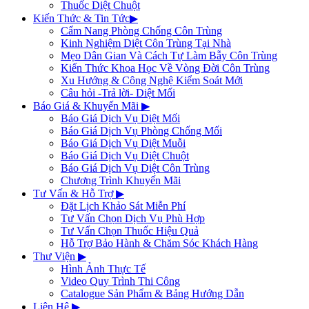
Thuốc Diệt Chuột
Kiến Thức & Tin Tức
▶
Cẩm Nang Phòng Chống Côn Trùng
Kinh Nghiệm Diệt Côn Trùng Tại Nhà
Mẹo Dân Gian Và Cách Tự Làm Bẫy Côn Trùng
Kiến Thức Khoa Học Về Vòng Đời Côn Trùng
Xu Hướng & Công Nghệ Kiểm Soát Mới
Câu hỏi -Trả lời- Diệt Mối
Báo Giá & Khuyến Mãi
▶
Báo Giá Dịch Vụ Diệt Mối
Báo Giá Dịch Vụ Phòng Chống Mối
Báo Giá Dịch Vụ Diệt Muỗi
Báo Giá Dịch Vụ Diệt Chuột
Báo Giá Dịch Vụ Diệt Côn Trùng
Chương Trình Khuyến Mãi
Tư Vấn & Hỗ Trợ
▶
Đặt Lịch Khảo Sát Miễn Phí
Tư Vấn Chọn Dịch Vụ Phù Hợp
Tư Vấn Chọn Thuốc Hiệu Quả
Hỗ Trợ Bảo Hành & Chăm Sóc Khách Hàng
Thư Viện
▶
Hình Ảnh Thực Tế
Video Quy Trình Thi Công
Catalogue Sản Phẩm & Bảng Hướng Dẫn
Liên Hệ
▶