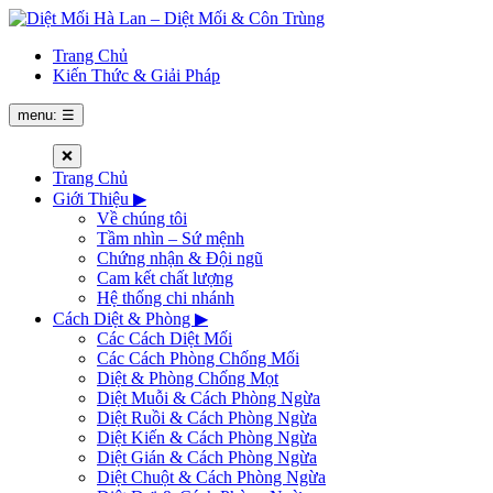
Trang Chủ
Kiến Thức & Giải Pháp
menu: ☰
❌
Trang Chủ
Giới Thiệu
▶
Về chúng tôi
Tầm nhìn – Sứ mệnh
Chứng nhận & Đội ngũ
Cam kết chất lượng
Hệ thống chi nhánh
Cách Diệt & Phòng
▶
Các Cách Diệt Mối
Các Cách Phòng Chống Mối
Diệt & Phòng Chống Mọt
Diệt Muỗi & Cách Phòng Ngừa
Diệt Ruồi & Cách Phòng Ngừa
Diệt Kiến & Cách Phòng Ngừa
Diệt Gián & Cách Phòng Ngừa
Diệt Chuột & Cách Phòng Ngừa