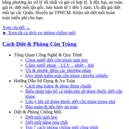
bằng phương án xử lý tốt nhất và giá cả hợp lý. Ít độc hại, an toàn,
giá rẻ, diệt mối tận gốc, bảo hành từ 1 đến 5 năm. Ưu đãi giá diệt
mối tại các Quận, Huyện tại TPHCM. Khảo sát diệt mối hoàn
toàn miễn phí cho bạn.
Xem chi tiết →
► Xem tất cả dịch vụ phòng chống mối
Cách Diệt & Phòng Côn Trùng
Tổng Quan Công Nghệ & Quy Trình
Công nghệ diệt côn trùng sinh học
Công nghệ phun – ULV – nhiệt – khí
Ưu & nhược điểm các phương pháp
Quy trình kiểm soát côn trùng chuyên nghiệp
Hướng Dẫn Sử Dụng & An Toàn
Cách pha loãng & phun đúng chuẩn
Biện pháp bảo hộ cá nhân khi sử dụng thuốc diệt côn
trùng
Lưu ý khi sử dụng thuốc diệt côn trùng trong nhà
Bảo quản & tiêu hủy an toàn
Diệt & Phòng Chống Mối
Diệt mối sinh học
Diệt mối bằng hóa chất
Top 7 cách phòng chống mối công trình