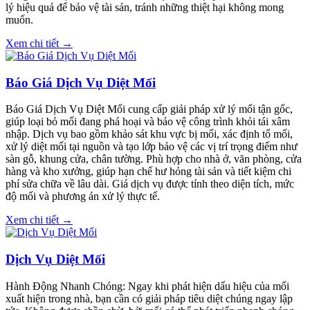
lý hiệu quả để bảo vệ tài sản, tránh những thiệt hại không mong
muốn.
Xem chi tiết →
Báo Giá Dịch Vụ Diệt Mối
Báo Giá Dịch Vụ Diệt Mối cung cấp giải pháp xử lý mối tận gốc,
giúp loại bỏ mối đang phá hoại và bảo vệ công trình khỏi tái xâm
nhập. Dịch vụ bao gồm khảo sát khu vực bị mối, xác định tổ mối,
xử lý diệt mối tại nguồn và tạo lớp bảo vệ các vị trí trọng điểm như
sàn gỗ, khung cửa, chân tường. Phù hợp cho nhà ở, văn phòng, cửa
hàng và kho xưởng, giúp hạn chế hư hỏng tài sản và tiết kiệm chi
phí sửa chữa về lâu dài. Giá dịch vụ được tính theo diện tích, mức
độ mối và phương án xử lý thực tế.
Xem chi tiết →
Dịch Vụ Diệt Mối
Hành Động Nhanh Chóng: Ngay khi phát hiện dấu hiệu của mối
xuất hiện trong nhà, bạn cần có giải pháp tiêu diệt chúng ngay lập