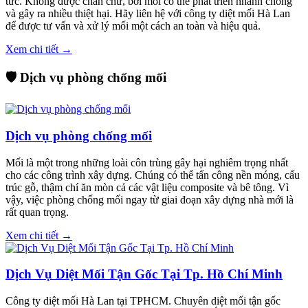
tức. Không được chần chừ, bởi mối có thể phát triển nhanh chóng
và gây ra nhiều thiệt hại. Hãy liên hệ với công ty diệt mối Hà Lan
để được tư vấn và xử lý mối một cách an toàn và hiệu quả.
Xem chi tiết →
🛡️ Dịch vụ phòng chống mối
Dịch vụ phòng chống mối
Mối là một trong những loài côn trùng gây hại nghiêm trọng nhất
cho các công trình xây dựng. Chúng có thể tấn công nền móng, cấu
trúc gỗ, thậm chí ăn mòn cả các vật liệu composite và bê tông. Vì
vậy, việc phòng chống mối ngay từ giai đoạn xây dựng nhà mới là
rất quan trọng.
Xem chi tiết →
Dịch Vụ Diệt Mối Tận Gốc Tại Tp. Hồ Chí Minh
Công ty diệt mối Hà Lan tại TPHCM. Chuyên diệt mối tận gốc