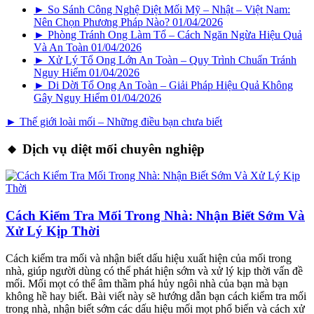
► So Sánh Công Nghệ Diệt Mối Mỹ – Nhật – Việt Nam:
Nên Chọn Phương Pháp Nào?
01/04/2026
► Phòng Tránh Ong Làm Tổ – Cách Ngăn Ngừa Hiệu Quả
Và An Toàn
01/04/2026
► Xử Lý Tổ Ong Lớn An Toàn – Quy Trình Chuẩn Tránh
Nguy Hiểm
01/04/2026
► Di Dời Tổ Ong An Toàn – Giải Pháp Hiệu Quả Không
Gây Nguy Hiểm
01/04/2026
► Thế giới loài mối – Những điều bạn chưa biết
🔸 Dịch vụ diệt mối chuyên nghiệp
Cách Kiểm Tra Mối Trong Nhà: Nhận Biết Sớm Và
Xử Lý Kịp Thời
Cách kiểm tra mối và nhận biết dấu hiệu xuất hiện của mối trong
nhà, giúp người dùng có thể phát hiện sớm và xử lý kịp thời vấn đề
mối. Mối mọt có thể âm thầm phá hủy ngôi nhà của bạn mà bạn
không hề hay biết. Bài viết này sẽ hướng dẫn bạn cách kiểm tra mối
trong nhà, nhận biết sớm các dấu hiệu mối mọt phổ biến và cách xử