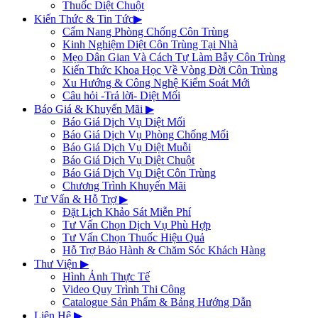
Thuốc Diệt Chuột
Kiến Thức & Tin Tức
▶
Cẩm Nang Phòng Chống Côn Trùng
Kinh Nghiệm Diệt Côn Trùng Tại Nhà
Mẹo Dân Gian Và Cách Tự Làm Bẫy Côn Trùng
Kiến Thức Khoa Học Về Vòng Đời Côn Trùng
Xu Hướng & Công Nghệ Kiểm Soát Mới
Câu hỏi -Trả lời- Diệt Mối
Báo Giá & Khuyến Mãi
▶
Báo Giá Dịch Vụ Diệt Mối
Báo Giá Dịch Vụ Phòng Chống Mối
Báo Giá Dịch Vụ Diệt Muỗi
Báo Giá Dịch Vụ Diệt Chuột
Báo Giá Dịch Vụ Diệt Côn Trùng
Chương Trình Khuyến Mãi
Tư Vấn & Hỗ Trợ
▶
Đặt Lịch Khảo Sát Miễn Phí
Tư Vấn Chọn Dịch Vụ Phù Hợp
Tư Vấn Chọn Thuốc Hiệu Quả
Hỗ Trợ Bảo Hành & Chăm Sóc Khách Hàng
Thư Viện
▶
Hình Ảnh Thực Tế
Video Quy Trình Thi Công
Catalogue Sản Phẩm & Bảng Hướng Dẫn
Liên Hệ
▶