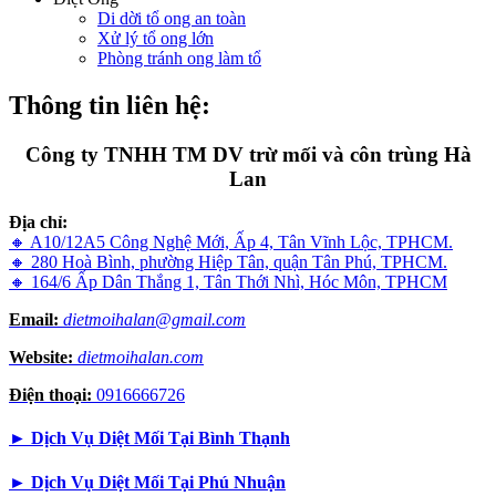
Di dời tổ ong an toàn
Xử lý tổ ong lớn
Phòng tránh ong làm tổ
Thông tin liên hệ:
Công ty TNHH TM DV trừ mối và côn trùng Hà
Lan
Địa chỉ:
🔸 A10/12A5 Công Nghệ Mới, Ấp 4, Tân Vĩnh Lộc, TPHCM.
🔸 280 Hoà Bình, phường Hiệp Tân, quận Tân Phú, TPHCM.
🔸 164/6 Ấp Dân Thắng 1, Tân Thới Nhì, Hóc Môn, TPHCM
Email:
dietmoihalan@gmail.com
Website:
dietmoihalan.com
Điện thoại:
0916666726
►
Dịch Vụ Diệt Mối Tại Bình Thạnh
►
Dịch Vụ Diệt Mối Tại Phú Nhuận