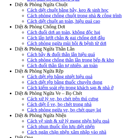
Diệt & Phòng Ngừa Chuột
Cách diệt chuột bằng bẫy, keo & sinh học
Cách phòng chống chuột trong nhà & công trình
Cách diệt chuột an toàn, hiệu quả cao
Diệt & Phòng Chống Dơi
Cách đuổi dơi an toàn, không độc hại
Cách lắp lưới chắn & gai chống dơi đậu
Cách phòng ngừa mùi hôi & bệnh từ dơi
Diệt & Phòng Ngừa Thằn Lằn
Cách bẫy & đuổi thằn lằn hiệu quả
Cách phòng chống thằn lằn trong bếp & kho
Cách đuổi thằn lằn tự nhiên, an toàn
Diệt & Phòng Ngừa Rệp
Cách diệt rệp bằng nhiệt hiệu quả
Cách diệt rệp bằng thuốc chuyên dụng
Cách kiểm soát rệp trong khách sạn & nhà ở
Diệt & Phòng Ngừa Ve – Bọ Chét
Cách xử lý ve, bọ chét trên thú cưng
Cách diệt ổ ve, bọ chét trong nhà
Cách phòng ngừa ve, bọ chét quay lại
Diệt & Phòng Ngừa Nhện
Cách vệ sinh & xử lý mạng nhện hiệu quả
Cách phun thuốc tồn lưu diệt nhện
Cách ngăn chặn nhện xâm nhập vào nhà
Diệt Ong