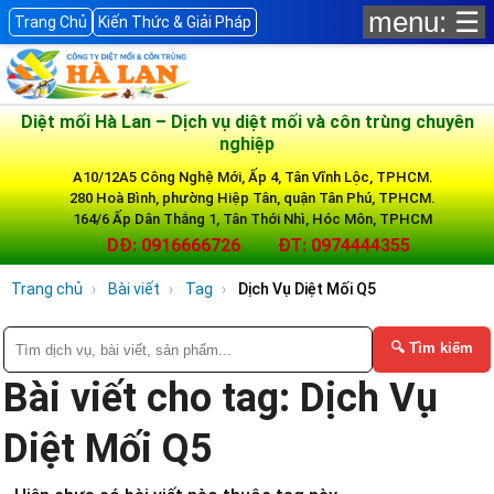
menu: ☰
Trang Chủ
Kiến Thức & Giải Pháp
Diệt mối Hà Lan – Dịch vụ diệt mối và côn trùng chuyên
nghiệp
A10/12A5 Công Nghệ Mới, Ấp 4, Tân Vĩnh Lộc, TPHCM.
280 Hoà Bình, phường Hiệp Tân, quận Tân Phú, TPHCM.
164/6 Ấp Dân Thắng 1, Tân Thới Nhì, Hóc Môn, TPHCM
DĐ: 0916666726
ĐT: 0974444355
Trang chủ
Bài viết
Tag
Dịch Vụ Diệt Mối Q5
🔍 Tìm kiếm
Bài viết cho tag: Dịch Vụ
Diệt Mối Q5