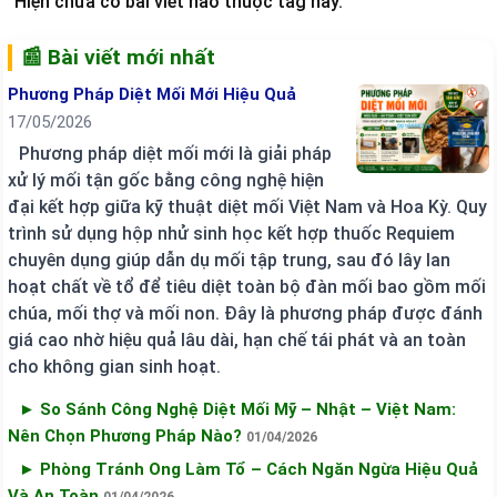
Hiện chưa có bài viết nào thuộc tag này.
📰 Bài viết mới nhất
Phương Pháp Diệt Mối Mới Hiệu Quả
17/05/2026
Phương pháp diệt mối mới là giải pháp
xử lý mối tận gốc bằng công nghệ hiện
đại kết hợp giữa kỹ thuật diệt mối Việt Nam và Hoa Kỳ. Quy
trình sử dụng hộp nhử sinh học kết hợp thuốc Requiem
chuyên dụng giúp dẫn dụ mối tập trung, sau đó lây lan
hoạt chất về tổ để tiêu diệt toàn bộ đàn mối bao gồm mối
chúa, mối thợ và mối non. Đây là phương pháp được đánh
giá cao nhờ hiệu quả lâu dài, hạn chế tái phát và an toàn
cho không gian sinh hoạt.
► So Sánh Công Nghệ Diệt Mối Mỹ – Nhật – Việt Nam:
Nên Chọn Phương Pháp Nào?
01/04/2026
► Phòng Tránh Ong Làm Tổ – Cách Ngăn Ngừa Hiệu Quả
Và An Toàn