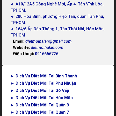
🔸 A10/12A5 Công Nghệ Mới, Ấp 4, Tân Vĩnh Lộc,
TPHCM.
🔸 280 Hoà Bình, phường Hiệp Tân, quận Tân Phú,
TPHCM.
🔸 164/6 Ấp Dân Thắng 1, Tân Thới Nhì, Hóc Môn,
TPHCM
Email:
dietmoihalan@gmail.com
Website:
dietmoihalan.com
Điện thoại:
0916666726
►
Dịch Vụ Diệt Mối Tại Bình Thạnh
►
Dịch Vụ Diệt Mối Tại Phú Nhuận
►
Dịch Vụ Diệt Mối Tại Gò Vấp
►
Dịch Vụ Diệt Mối Tại Hóc Môn
►
Dịch Vụ Diệt Mối Tại Quận 9
►
Dịch Vụ Diệt Mối Tại Quận 7