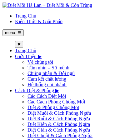
Trang Chủ
Kiến Thức & Giải Pháp
menu: ☰
❌
Trang Chủ
Giới Thiệu
▶
Về chúng tôi
Tầm nhìn – Sứ mệnh
Chứng nhận & Đội ngũ
Cam kết chất lượng
Hệ thống chi nhánh
Cách Diệt & Phòng
▶
Các Cách Diệt Mối
Các Cách Phòng Chống Mối
Diệt & Phòng Chống Mọt
Diệt Muỗi & Cách Phòng Ngừa
Diệt Ruồi & Cách Phòng Ngừa
Diệt Kiến & Cách Phòng Ngừa
Diệt Gián & Cách Phòng Ngừa
Diệt Chuột & Cách Phòng Ngừa