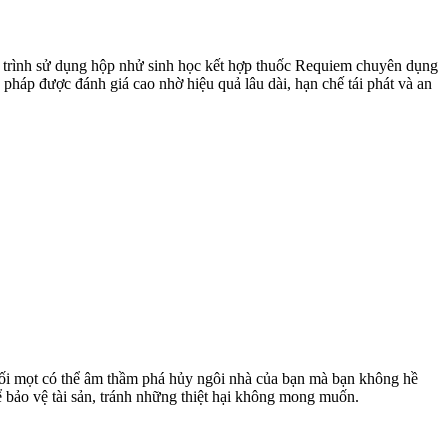
y trình sử dụng hộp nhử sinh học kết hợp thuốc Requiem chuyên dụng
 pháp được đánh giá cao nhờ hiệu quả lâu dài, hạn chế tái phát và an
 Mối mọt có thể âm thầm phá hủy ngôi nhà của bạn mà bạn không hề
ể bảo vệ tài sản, tránh những thiệt hại không mong muốn.