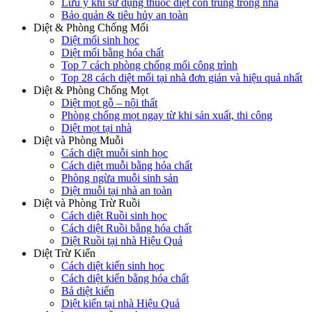
Lưu ý khi sử dụng thuốc diệt côn trùng trong nhà
Bảo quản & tiêu hủy an toàn
Diệt & Phòng Chống Mối
Diệt mối sinh học
Diệt mối bằng hóa chất
Top 7 cách phòng chống mối công trình
Top 28 cách diệt mối tại nhà đơn giản và hiệu quả nhất
Diệt & Phòng Chống Mọt
Diệt mọt gỗ – nội thất
Phòng chống mọt ngay từ khi sản xuất, thi công
Diệt mọt tại nhà
Diệt và Phòng Muỗi
Cách diệt muỗi sinh học
Cách diệt muỗi bằng hóa chất
Phòng ngừa muỗi sinh sản
Diệt muỗi tại nhà an toàn
Diệt và Phòng Trừ Ruồi
Cách diệt Ruồi sinh học
Cách diệt Ruồi bằng hóa chất
Diệt Ruồi tại nhà Hiệu Quả
Diệt Trừ Kiến
Cách diệt kiến sinh học
Cách diệt kiến bằng hóa chất
Bả diệt kiến
Diệt kiến tại nhà Hiệu Quả