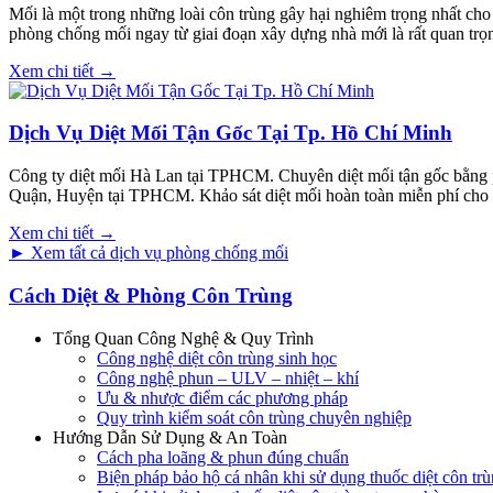
Mối là một trong những loài côn trùng gây hại nghiêm trọng nhất cho 
phòng chống mối ngay từ giai đoạn xây dựng nhà mới là rất quan trọ
Xem chi tiết →
Dịch Vụ Diệt Mối Tận Gốc Tại Tp. Hồ Chí Minh
Công ty diệt mối Hà Lan tại TPHCM. Chuyên diệt mối tận gốc bằng phươn
Quận, Huyện tại TPHCM. Khảo sát diệt mối hoàn toàn miễn phí cho 
Xem chi tiết →
► Xem tất cả dịch vụ phòng chống mối
Cách Diệt & Phòng Côn Trùng
Tổng Quan Công Nghệ & Quy Trình
Công nghệ diệt côn trùng sinh học
Công nghệ phun – ULV – nhiệt – khí
Ưu & nhược điểm các phương pháp
Quy trình kiểm soát côn trùng chuyên nghiệp
Hướng Dẫn Sử Dụng & An Toàn
Cách pha loãng & phun đúng chuẩn
Biện pháp bảo hộ cá nhân khi sử dụng thuốc diệt côn tr