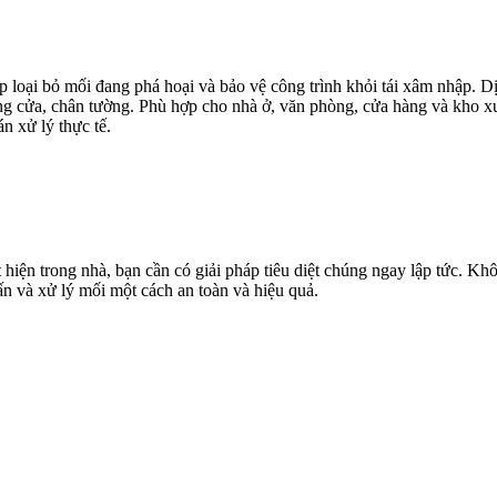
 loại bỏ mối đang phá hoại và bảo vệ công trình khỏi tái xâm nhập. Dị
ung cửa, chân tường. Phù hợp cho nhà ở, văn phòng, cửa hàng và kho xư
n xử lý thực tế.
ện trong nhà, bạn cần có giải pháp tiêu diệt chúng ngay lập tức. Khô
vấn và xử lý mối một cách an toàn và hiệu quả.