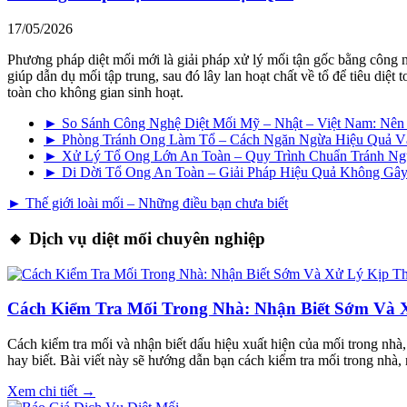
17/05/2026
Phương pháp diệt mối mới là giải pháp xử lý mối tận gốc bằng công 
giúp dẫn dụ mối tập trung, sau đó lây lan hoạt chất về tổ để tiêu di
toàn cho không gian sinh hoạt.
► So Sánh Công Nghệ Diệt Mối Mỹ – Nhật – Việt Nam: Nê
► Phòng Tránh Ong Làm Tổ – Cách Ngăn Ngừa Hiệu Quả V
► Xử Lý Tổ Ong Lớn An Toàn – Quy Trình Chuẩn Tránh N
► Di Dời Tổ Ong An Toàn – Giải Pháp Hiệu Quả Không G
► Thế giới loài mối – Những điều bạn chưa biết
🔸 Dịch vụ diệt mối chuyên nghiệp
Cách Kiểm Tra Mối Trong Nhà: Nhận Biết Sớm Và 
Cách kiểm tra mối và nhận biết dấu hiệu xuất hiện của mối trong nhà
hay biết. Bài viết này sẽ hướng dẫn bạn cách kiểm tra mối trong nhà,
Xem chi tiết →