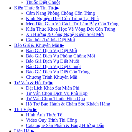
Thuốc Diệt Chuột
Kiến Thức & Tin Tức
▶
Cẩm Nang Phòng Chống Côn Trùng
Kinh Nghiệm Diệt Côn Trùng Tại Nhà
Mẹo Dân Gian Và Cách Tự Làm Bẫy Côn Trùng
Kiến Thức Khoa Học Về Vòng Đời Côn Trùng
Xu Hướng & Công Nghệ Kiểm Soát Mới
Câu hỏi -Trả lời- Diệt Mối
Báo Giá & Khuyến Mãi
▶
Báo Giá Dịch Vụ Diệt Mối
Báo Giá Dịch Vụ Phòng Chống Mối
Báo Giá Dịch Vụ Diệt Muỗi
Báo Giá Dịch Vụ Diệt Chuột
Báo Giá Dịch Vụ Diệt Côn Trùng
Chương Trình Khuyến Mãi
Tư Vấn & Hỗ Trợ
▶
Đặt Lịch Khảo Sát Miễn Phí
Tư Vấn Chọn Dịch Vụ Phù Hợp
Tư Vấn Chọn Thuốc Hiệu Quả
Hỗ Trợ Bảo Hành & Chăm Sóc Khách Hàng
Thư Viện
▶
Hình Ảnh Thực Tế
Video Quy Trình Thi Công
Catalogue Sản Phẩm & Bảng Hướng Dẫn
Liên Hệ
▶