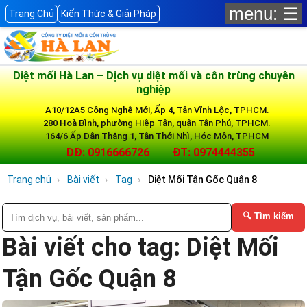
menu: ☰
Trang Chủ
Kiến Thức & Giải Pháp
Diệt mối Hà Lan – Dịch vụ diệt mối và côn trùng chuyên
nghiệp
A10/12A5 Công Nghệ Mới, Ấp 4, Tân Vĩnh Lộc, TPHCM.
280 Hoà Bình, phường Hiệp Tân, quận Tân Phú, TPHCM.
164/6 Ấp Dân Thắng 1, Tân Thới Nhì, Hóc Môn, TPHCM
DĐ: 0916666726
ĐT: 0974444355
Trang chủ
Bài viết
Tag
Diệt Mối Tận Gốc Quận 8
🔍 Tìm kiếm
Bài viết cho tag: Diệt Mối
Tận Gốc Quận 8