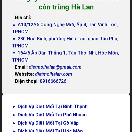
côn trùng Hà Lan
Địa chỉ:
🔸 A10/12A5 Công Nghệ Mới, Ấp 4, Tân Vĩnh Lộc,
TPHCM.
🔸 280 Hoà Bình, phường Hiệp Tân, quận Tân Phú,
TPHCM.
🔸 164/6 Ấp Dân Thắng 1, Tân Thới Nhì, Hóc Môn,
TPHCM
Email:
dietmoihalan@gmail.com
Website:
dietmoihalan.com
Điện thoại:
0916666726
►
Dịch Vụ Diệt Mối Tại Bình Thạnh
►
Dịch Vụ Diệt Mối Tại Phú Nhuận
►
Dịch Vụ Diệt Mối Tại Gò Vấp
►
Dịch Vụ Diệt Mối Tại Hóc Môn