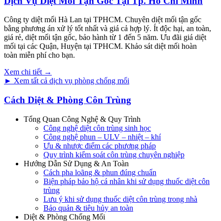
Dịch Vụ Diệt Mối Tận Gốc Tại Tp. Hồ Chí Minh
Công ty diệt mối Hà Lan tại TPHCM. Chuyên diệt mối tận gốc
bằng phương án xử lý tốt nhất và giá cả hợp lý. Ít độc hại, an toàn,
giá rẻ, diệt mối tận gốc, bảo hành từ 1 đến 5 năm. Ưu đãi giá diệt
mối tại các Quận, Huyện tại TPHCM. Khảo sát diệt mối hoàn
toàn miễn phí cho bạn.
Xem chi tiết →
► Xem tất cả dịch vụ phòng chống mối
Cách Diệt & Phòng Côn Trùng
Tổng Quan Công Nghệ & Quy Trình
Công nghệ diệt côn trùng sinh học
Công nghệ phun – ULV – nhiệt – khí
Ưu & nhược điểm các phương pháp
Quy trình kiểm soát côn trùng chuyên nghiệp
Hướng Dẫn Sử Dụng & An Toàn
Cách pha loãng & phun đúng chuẩn
Biện pháp bảo hộ cá nhân khi sử dụng thuốc diệt côn
trùng
Lưu ý khi sử dụng thuốc diệt côn trùng trong nhà
Bảo quản & tiêu hủy an toàn
Diệt & Phòng Chống Mối