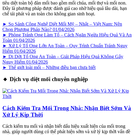
tiêu diệt toàn bộ đàn mối bao gồm mối chúa, mối thợ và mối non.
Đây là phương pháp được đánh giá cao nhờ hiệu quả lâu dài, hạn
chế tái phát và an toàn cho không gian sinh hoạt.
► So Sánh Công Nghệ Diệt Mối Mỹ – Nhật – Việt Nam: Nên
Chọn Phương Pháp Nào?
01/04/2026
► Phòng Tránh Ong Làm Tổ – Cách Ngăn Ngừa Hiệu Quả Và An
Toàn
01/04/2026
► Xử Lý Tổ Ong Lớn An Toàn – Quy Trình Chuẩn Tránh Nguy
Hiểm
01/04/2026
► Di Dời Tổ Ong An Toàn – Giải Pháp Hiệu Quả Không Gây
Nguy Hiểm
01/04/2026
► Thế giới loài mối – Những điều bạn chưa biết
🔸 Dịch vụ diệt mối chuyên nghiệp
Cách Kiểm Tra Mối Trong Nhà: Nhận Biết Sớm Và
Xử Lý Kịp Thời
Cách kiểm tra mối và nhận biết dấu hiệu xuất hiện của mối trong
nhà, giúp người dùng có thể phát hiện sớm và xử lý kịp thời vấn đề