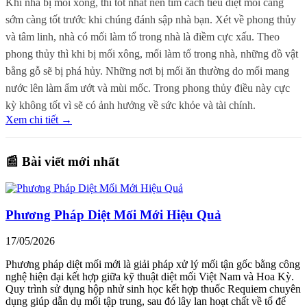
Khi nhà bị mối xông, thì tốt nhất nên tìm cách tiêu diệt mối càng
sớm càng tốt trước khi chúng đánh sập nhà bạn. Xét về phong thủy
và tâm linh, nhà có mối làm tổ trong nhà là điềm cực xấu. Theo
phong thủy thì khi bị mối xông, mối làm tổ trong nhà, những đồ vật
bằng gỗ sẽ bị phá hủy. Những nơi bị mối ăn thường do mối mang
nước lên làm ẩm ướt và mùi mốc. Trong phong thủy điều này cực
kỳ không tốt vì sẽ có ảnh hưởng về sức khỏe và tài chính.
Xem chi tiết →
📰 Bài viết mới nhất
Phương Pháp Diệt Mối Mới Hiệu Quả
17/05/2026
Phương pháp diệt mối mới là giải pháp xử lý mối tận gốc bằng công
nghệ hiện đại kết hợp giữa kỹ thuật diệt mối Việt Nam và Hoa Kỳ.
Quy trình sử dụng hộp nhử sinh học kết hợp thuốc Requiem chuyên
dụng giúp dẫn dụ mối tập trung, sau đó lây lan hoạt chất về tổ để