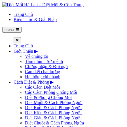
Trang Chủ
Kiến Thức & Giải Pháp
menu: ☰
❌
Trang Chủ
Giới Thiệu
▶
Về chúng tôi
Tầm nhìn – Sứ mệnh
Chứng nhận & Đội ngũ
Cam kết chất lượng
Hệ thống chi nhánh
Cách Diệt & Phòng
▶
Các Cách Diệt Mối
Các Cách Phòng Chống Mối
Diệt & Phòng Chống Mọt
Diệt Muỗi & Cách Phòng Ngừa
Diệt Ruồi & Cách Phòng Ngừa
Diệt Kiến & Cách Phòng Ngừa
Diệt Gián & Cách Phòng Ngừa
Diệt Chuột & Cách Phòng Ngừa