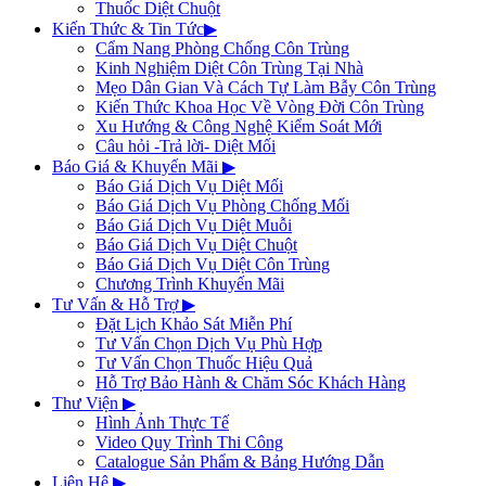
Thuốc Diệt Chuột
Kiến Thức & Tin Tức
▶
Cẩm Nang Phòng Chống Côn Trùng
Kinh Nghiệm Diệt Côn Trùng Tại Nhà
Mẹo Dân Gian Và Cách Tự Làm Bẫy Côn Trùng
Kiến Thức Khoa Học Về Vòng Đời Côn Trùng
Xu Hướng & Công Nghệ Kiểm Soát Mới
Câu hỏi -Trả lời- Diệt Mối
Báo Giá & Khuyến Mãi
▶
Báo Giá Dịch Vụ Diệt Mối
Báo Giá Dịch Vụ Phòng Chống Mối
Báo Giá Dịch Vụ Diệt Muỗi
Báo Giá Dịch Vụ Diệt Chuột
Báo Giá Dịch Vụ Diệt Côn Trùng
Chương Trình Khuyến Mãi
Tư Vấn & Hỗ Trợ
▶
Đặt Lịch Khảo Sát Miễn Phí
Tư Vấn Chọn Dịch Vụ Phù Hợp
Tư Vấn Chọn Thuốc Hiệu Quả
Hỗ Trợ Bảo Hành & Chăm Sóc Khách Hàng
Thư Viện
▶
Hình Ảnh Thực Tế
Video Quy Trình Thi Công
Catalogue Sản Phẩm & Bảng Hướng Dẫn
Liên Hệ
▶