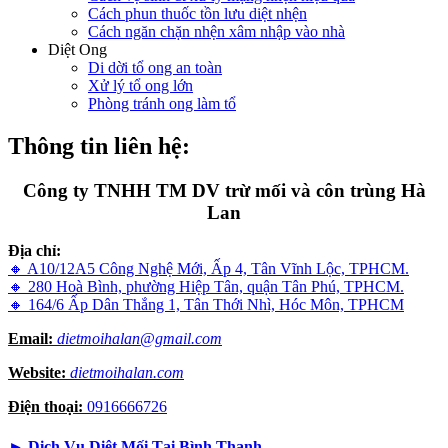
Cách phun thuốc tồn lưu diệt nhện
Cách ngăn chặn nhện xâm nhập vào nhà
Diệt Ong
Di dời tổ ong an toàn
Xử lý tổ ong lớn
Phòng tránh ong làm tổ
Thông tin liên hệ:
Công ty TNHH TM DV trừ mối và côn trùng Hà
Lan
Địa chỉ:
🔸 A10/12A5 Công Nghệ Mới, Ấp 4, Tân Vĩnh Lộc, TPHCM.
🔸 280 Hoà Bình, phường Hiệp Tân, quận Tân Phú, TPHCM.
🔸 164/6 Ấp Dân Thắng 1, Tân Thới Nhì, Hóc Môn, TPHCM
Email:
dietmoihalan@gmail.com
Website:
dietmoihalan.com
Điện thoại:
0916666726
►
Dịch Vụ Diệt Mối Tại Bình Thạnh