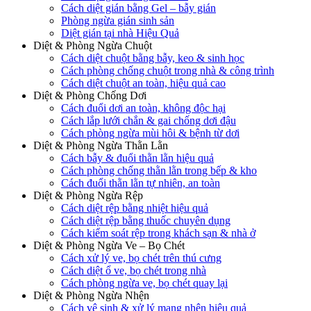
Cách diệt gián bằng Gel – bẫy gián
Phòng ngừa gián sinh sản
Diệt gián tại nhà Hiệu Quả
Diệt & Phòng Ngừa Chuột
Cách diệt chuột bằng bẫy, keo & sinh học
Cách phòng chống chuột trong nhà & công trình
Cách diệt chuột an toàn, hiệu quả cao
Diệt & Phòng Chống Dơi
Cách đuổi dơi an toàn, không độc hại
Cách lắp lưới chắn & gai chống dơi đậu
Cách phòng ngừa mùi hôi & bệnh từ dơi
Diệt & Phòng Ngừa Thằn Lằn
Cách bẫy & đuổi thằn lằn hiệu quả
Cách phòng chống thằn lằn trong bếp & kho
Cách đuổi thằn lằn tự nhiên, an toàn
Diệt & Phòng Ngừa Rệp
Cách diệt rệp bằng nhiệt hiệu quả
Cách diệt rệp bằng thuốc chuyên dụng
Cách kiểm soát rệp trong khách sạn & nhà ở
Diệt & Phòng Ngừa Ve – Bọ Chét
Cách xử lý ve, bọ chét trên thú cưng
Cách diệt ổ ve, bọ chét trong nhà
Cách phòng ngừa ve, bọ chét quay lại
Diệt & Phòng Ngừa Nhện
Cách vệ sinh & xử lý mạng nhện hiệu quả