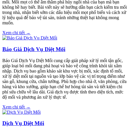
mối. Mối mọt có thể âm thầm phá hủy ngôi nhà của bạn mà bạn
không hề hay biết. Bài viết này sẽ hướng dẫn bạn cách kiểm tra mối
trong nhà, nhận biết sớm các dấu hiệu mối mọt phổ biến và cách xử
lý hiệu quả để bảo vệ tài sản, tránh những thiệt hại không mong
muốn.
Xem chi tiết →
Báo Giá Dịch Vụ Diệt Mối
Báo Giá Dịch Vụ Diệt Mối cung cấp giải pháp xử lý mối tận gốc,
giúp loại bỏ mối đang phá hoại và bảo vệ công trình khỏi tái xâm
nhập. Dịch vụ bao gồm khảo sát khu vực bị mối, xác định tổ mối,
xử lý diệt mối tại nguồn và tạo lớp bảo vệ các vị trí trọng điểm như
sàn gỗ, khung cửa, chân tường. Phù hợp cho nhà ở, văn phòng, cửa
hàng và kho xưởng, giúp hạn chế hư hỏng tài sản và tiết kiệm chi
phí sửa chữa về lâu dài. Giá dịch vụ được tính theo diện tích, mức
độ mối và phương án xử lý thực tế.
Xem chi tiết →
Dịch Vụ Diệt Mối