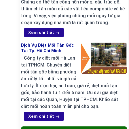
Chúng có thể tấn công nền móng, cấu trúc gỗ,
thậm chí ăn mòn cả các vật liệu composite và bê
tông. Vì vậy, việc phòng chống mối ngay từ giai
đoạn xây dựng nhà mới là rất quan trọng.
Xem chi tiết →
Dịch Vụ Diệt Mối Tận Gốc
Tại Tp. Hồ Chí Minh
Công ty diệt mối Hà Lan
tại TPHCM. Chuyên diệt
mối tận gốc bằng phương
án xử lý tốt nhất và giá cả
hợp lý. Ít độc hại, an toàn, giá rẻ, diệt mối tận
gốc, bảo hành từ 1 đến 5 năm. Ưu đãi giá diệt
mối tại các Quận, Huyện tại TPHCM. Khảo sát
diệt mối hoàn toàn miễn phí cho bạn.
Xem chi tiết →