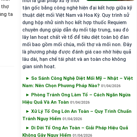
mới là giải pháp xử lý mối
 thợ
tận gốc bằng công nghệ hiện đại kết hợp giữa kỹ
úng ta
thuật diệt mối Việt Nam và Hoa Kỳ. Quy trình sử
dụng hộp nhử sinh học kết hợp thuốc Requiem
chuyên dụng giúp dẫn dụ mối tập trung, sau đó
lây lan hoạt chất về tổ để tiêu diệt toàn bộ đàn
mối bao gồm mối chúa, mối thợ và mối non. Đây
là phương pháp được đánh giá cao nhờ hiệu quả
lâu dài, hạn chế tái phát và an toàn cho không
gian sinh hoạt.
► So Sánh Công Nghệ Diệt Mối Mỹ – Nhật – Việt
Nam: Nên Chọn Phương Pháp Nào?
01/04/2026
► Phòng Tránh Ong Làm Tổ – Cách Ngăn Ngừa
Hiệu Quả Và An Toàn
01/04/2026
► Xử Lý Tổ Ong Lớn An Toàn – Quy Trình Chuẩn
Tránh Nguy Hiểm
01/04/2026
► Di Dời Tổ Ong An Toàn – Giải Pháp Hiệu Quả
Không Gây Nguy Hiểm
01/04/2026