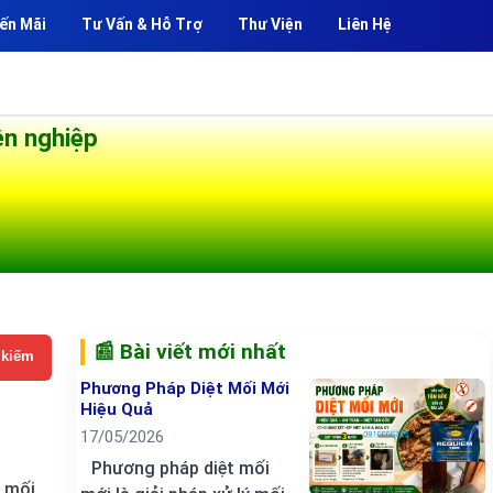
ến Mãi
Tư Vấn & Hỗ Trợ
Thư Viện
Liên Hệ
ên nghiệp
📰 Bài viết mới nhất
 kiếm
Phương Pháp Diệt Mối Mới
Hiệu Quả
17/05/2026
Phương pháp diệt mối
: mối