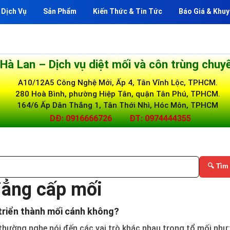
Dịch Vụ
Sản Phẩm
Kiến Thức & Tin Tức
Báo Giá & Khuy
 Hà Lan – Dịch vụ diệt mối và côn trùng chuy
A10/12A5 Công Nghệ Mới, Ấp 4, Tân Vĩnh Lộc, TPHCM.
280 Hoà Bình, phường Hiệp Tân, quận Tân Phú, TPHCM.
164/6 Ấp Dân Thắng 1, Tân Thới Nhì, Hóc Môn, TPHCM
DĐ: 0916666726
ĐT: 0974444355
🔍 Tìm
 đẳng cấp mối
 triển thành mối cánh không?
 thường nghe nói đến các vai trò khác nhau trong tổ mối như