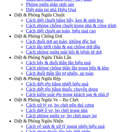
Phòng ngừa gián sinh sản
Diệt gián tại nhà Hiệu Quả
Diệt & Phòng Ngừa Chuột
Cách diệt chuột bằng bẫy, keo & sinh học
Cách phòng chống chuột trong nhà & công trình
Cách diệt chuột an toàn, hiệu quả cao
Diệt & Phòng Chống Dơi
Cách đuổi dơi an toàn, không độc hại
Cách lắp lưới chắn & gai chống dơi đậu
Cách phòng ngừa mùi hôi & bệnh từ dơi
Diệt & Phòng Ngừa Thằn Lằn
Cách bẫy & đuổi thằn lằn hiệu quả
Cách phòng chống thằn lằn trong bếp & kho
Cách đuổi thằn lằn tự nhiên, an toàn
Diệt & Phòng Ngừa Rệp
Cách diệt rệp bằng nhiệt hiệu quả
Cách diệt rệp bằng thuốc chuyên dụng
Cách kiểm soát rệp trong khách sạn & nhà ở
Diệt & Phòng Ngừa Ve – Bọ Chét
Cách xử lý ve, bọ chét trên thú cưng
Cách diệt ổ ve, bọ chét trong nhà
Cách phòng ngừa ve, bọ chét quay lại
Diệt & Phòng Ngừa Nhện
Cách vệ sinh & xử lý mạng nhện hiệu quả
Cách phun thuốc tồn lưu diệt nhện