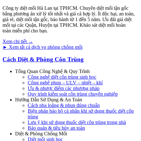
Công ty diệt mối Hà Lan tại TPHCM. Chuyên diệt mối tận gốc
bằng phương án xử lý tốt nhất và giá cả hợp lý. Ít độc hại, an toàn,
giá rẻ, diệt mối tận gốc, bảo hành từ 1 đến 5 năm. Ưu đãi giá diệt
mối tại các Quận, Huyện tại TPHCM. Khảo sát diệt mối hoàn
toàn miễn phí cho bạn.
Xem chi tiết →
► Xem tất cả dịch vụ phòng chống mối
Cách Diệt & Phòng Côn Trùng
Tổng Quan Công Nghệ & Quy Trình
Công nghệ diệt côn trùng sinh học
Công nghệ phun – ULV – nhiệt – khí
Ưu & nhược điểm các phương pháp
Quy trình kiểm soát côn trùng chuyên nghiệp
Hướng Dẫn Sử Dụng & An Toàn
Cách pha loãng & phun đúng chuẩn
Biện pháp bảo hộ cá nhân khi sử dụng thuốc diệt côn
trùng
Lưu ý khi sử dụng thuốc diệt côn trùng trong nhà
Bảo quản & tiêu hủy an toàn
Diệt & Phòng Chống Mối
Diệt mối sinh học