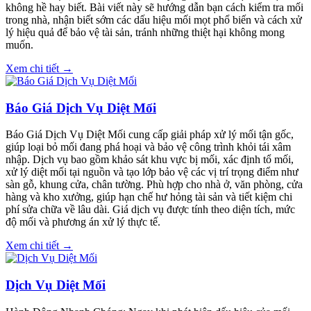
không hề hay biết. Bài viết này sẽ hướng dẫn bạn cách kiểm tra mối
trong nhà, nhận biết sớm các dấu hiệu mối mọt phổ biến và cách xử
lý hiệu quả để bảo vệ tài sản, tránh những thiệt hại không mong
muốn.
Xem chi tiết →
Báo Giá Dịch Vụ Diệt Mối
Báo Giá Dịch Vụ Diệt Mối cung cấp giải pháp xử lý mối tận gốc,
giúp loại bỏ mối đang phá hoại và bảo vệ công trình khỏi tái xâm
nhập. Dịch vụ bao gồm khảo sát khu vực bị mối, xác định tổ mối,
xử lý diệt mối tại nguồn và tạo lớp bảo vệ các vị trí trọng điểm như
sàn gỗ, khung cửa, chân tường. Phù hợp cho nhà ở, văn phòng, cửa
hàng và kho xưởng, giúp hạn chế hư hỏng tài sản và tiết kiệm chi
phí sửa chữa về lâu dài. Giá dịch vụ được tính theo diện tích, mức
độ mối và phương án xử lý thực tế.
Xem chi tiết →
Dịch Vụ Diệt Mối