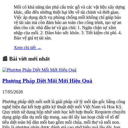
Mối có khả năng tàn phá cấu trúc gỗ và các vật liệu xây dựng
khác, dẫn đến những thiệt hại lớn về tài chính và thời gian.
Việc áp dụng dịch vụ phòng chống mối không chỉ giúp bảo
vệ tài sản mà còn đảm bảo an toàn cho công trình, tạo sự an
tâm cho các nhà đầu tư và gia chủ: 1. Ngăn chặn sự xâm
nhập của mối. 2. Đảm bảo sức khỏe. 3. Tiết kiệm chi phí. 4.
Bảo vệ giá trị tài sản.
Xem chi tiết →
📰 Bài viết mới nhất
Phương Pháp Diệt Mối Mới Hiệu Quả
17/05/2026
Phương pháp diệt mối mới là giải pháp xử lý mối tận gốc bằng công
nghệ hiện đại kết hợp giữa kỹ thuật diệt mối Việt Nam và Hoa Kỳ.
Quy trình sử dụng hộp nhử sinh học kết hợp thuốc Requiem chuyên
dụng giúp dẫn dụ mối tập trung, sau đó lây lan hoạt chất về tổ để
tiêu diệt toàn bộ đàn mối bao gồm mối chúa, mối thợ và mối non.
Đây là phương pháp được đánh giá cao nhờ hiệu quả lâu dài, hạn