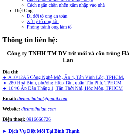
Cách ngăn chặn nhện xâm nhập vào nhà
Diệt Ong
Di dời tổ ong an toàn
Xử lý tổ ong lớn
Phòng tránh ong làm tổ
Thông tin liên hệ:
Công ty TNHH TM DV trừ mối và côn trùng Hà
Lan
Địa chỉ:
🔸 A10/12A5 Công Nghệ Mới, Ấp 4, Tân Vĩnh Lộc, TPHCM.
🔸 280 Hoà Bình, phường Hiệp Tân, quận Tân Phú, TPHCM.
🔸 164/6 Ấp Dân Thắng 1, Tân Thới Nhì, Hóc Môn, TPHCM
Email:
dietmoihalan@gmail.com
Website:
dietmoihalan.com
Điện thoại:
0916666726
►
Dịch Vụ Diệt Mối Tại Bình Thạnh