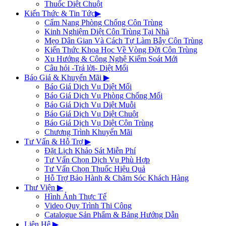
Thuốc Diệt Chuột
Kiến Thức & Tin Tức
▶
Cẩm Nang Phòng Chống Côn Trùng
Kinh Nghiệm Diệt Côn Trùng Tại Nhà
Mẹo Dân Gian Và Cách Tự Làm Bẫy Côn Trùng
Kiến Thức Khoa Học Về Vòng Đời Côn Trùng
Xu Hướng & Công Nghệ Kiểm Soát Mới
Câu hỏi -Trả lời- Diệt Mối
Báo Giá & Khuyến Mãi
▶
Báo Giá Dịch Vụ Diệt Mối
Báo Giá Dịch Vụ Phòng Chống Mối
Báo Giá Dịch Vụ Diệt Muỗi
Báo Giá Dịch Vụ Diệt Chuột
Báo Giá Dịch Vụ Diệt Côn Trùng
Chương Trình Khuyến Mãi
Tư Vấn & Hỗ Trợ
▶
Đặt Lịch Khảo Sát Miễn Phí
Tư Vấn Chọn Dịch Vụ Phù Hợp
Tư Vấn Chọn Thuốc Hiệu Quả
Hỗ Trợ Bảo Hành & Chăm Sóc Khách Hàng
Thư Viện
▶
Hình Ảnh Thực Tế
Video Quy Trình Thi Công
Catalogue Sản Phẩm & Bảng Hướng Dẫn
Liên Hệ
▶