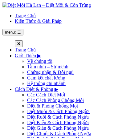
Trang Chủ
Kiến Thức & Giải Pháp
menu: ☰
❌
Trang Chủ
Giới Thiệu
▶
Về chúng tôi
Tầm nhìn – Sứ mệnh
Chứng nhận & Đội ngũ
Cam kết chất lượng
Hệ thống chi nhánh
Cách Diệt & Phòng
▶
Các Cách Diệt Mối
Các Cách Phòng Chống Mối
Diệt & Phòng Chống Mọt
Diệt Muỗi & Cách Phòng Ngừa
Diệt Ruồi & Cách Phòng Ngừa
Diệt Kiến & Cách Phòng Ngừa
Diệt Gián & Cách Phòng Ngừa
Diệt Chuột & Cách Phòng Ngừa