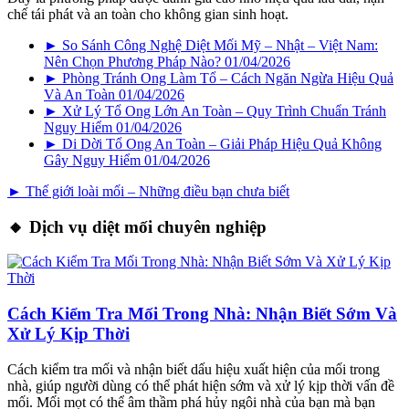
chế tái phát và an toàn cho không gian sinh hoạt.
► So Sánh Công Nghệ Diệt Mối Mỹ – Nhật – Việt Nam:
Nên Chọn Phương Pháp Nào?
01/04/2026
► Phòng Tránh Ong Làm Tổ – Cách Ngăn Ngừa Hiệu Quả
Và An Toàn
01/04/2026
► Xử Lý Tổ Ong Lớn An Toàn – Quy Trình Chuẩn Tránh
Nguy Hiểm
01/04/2026
► Di Dời Tổ Ong An Toàn – Giải Pháp Hiệu Quả Không
Gây Nguy Hiểm
01/04/2026
► Thế giới loài mối – Những điều bạn chưa biết
🔸 Dịch vụ diệt mối chuyên nghiệp
Cách Kiểm Tra Mối Trong Nhà: Nhận Biết Sớm Và
Xử Lý Kịp Thời
Cách kiểm tra mối và nhận biết dấu hiệu xuất hiện của mối trong
nhà, giúp người dùng có thể phát hiện sớm và xử lý kịp thời vấn đề
mối. Mối mọt có thể âm thầm phá hủy ngôi nhà của bạn mà bạn