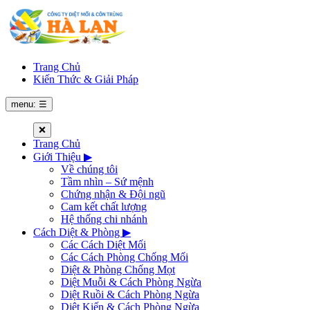
Trang Chủ
Kiến Thức & Giải Pháp
menu: ☰
❌
Trang Chủ
Giới Thiệu
▶
Về chúng tôi
Tầm nhìn – Sứ mệnh
Chứng nhận & Đội ngũ
Cam kết chất lượng
Hệ thống chi nhánh
Cách Diệt & Phòng
▶
Các Cách Diệt Mối
Các Cách Phòng Chống Mối
Diệt & Phòng Chống Mọt
Diệt Muỗi & Cách Phòng Ngừa
Diệt Ruồi & Cách Phòng Ngừa
Diệt Kiến & Cách Phòng Ngừa