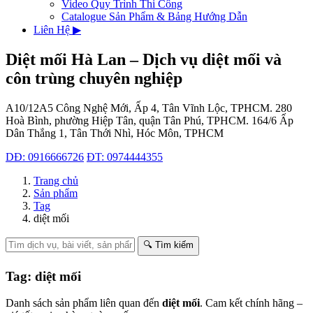
Video Quy Trình Thi Công
Catalogue Sản Phẩm & Bảng Hướng Dẫn
Liên Hệ
▶
Diệt mối Hà Lan – Dịch vụ diệt mối và
côn trùng chuyên nghiệp
A10/12A5 Công Nghệ Mới, Ấp 4, Tân Vĩnh Lộc, TPHCM.
280
Hoà Bình, phường Hiệp Tân, quận Tân Phú, TPHCM.
164/6 Ấp
Dân Thắng 1, Tân Thới Nhì, Hóc Môn, TPHCM
DĐ: 0916666726
ĐT: 0974444355
Trang chủ
Sản phẩm
Tag
diệt mối
🔍 Tìm kiếm
Tag: diệt mối
Danh sách sản phẩm liên quan đến
diệt mối
. Cam kết chính hãng –