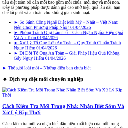
tiêu diệt toàn bộ đàn mối bao gồm mối chúa, mối thợ và mối non.
Đây là phương pháp được đánh giá cao nhờ hiệu quả lâu dài, hạn
chế tái phát và an toàn cho không gian sinh hoạt.
► So Sánh Công Nghệ Diệt Mối Mỹ – Nhật – Việt Nam:
Nên Chọn Phương Pháp Nào?
01/04/2026
► Phòng Tránh Ong Làm Tổ – Cách Ngăn Ngừa Hiệu Quả
Và An Toàn
01/04/2026
► Xử Lý Tổ Ong Lớn An Toàn – Quy Trình Chuẩn Tránh
Nguy Hiểm
01/04/2026
► Di Dời Tổ Ong An Toàn – Giải Pháp Hiệu Quả Không
Gây Nguy Hiểm
01/04/2026
► Thế giới loài mối – Những điều bạn chưa biết
🔸 Dịch vụ diệt mối chuyên nghiệp
Cách Kiểm Tra Mối Trong Nhà: Nhận Biết Sớm Và
Xử Lý Kịp Thời
Cách kiểm tra mối và nhận biết dấu hiệu xuất hiện của mối trong