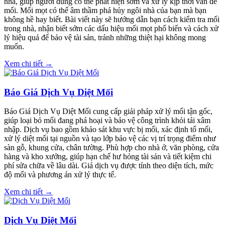
nhà, giúp người dùng có thể phát hiện sớm và xử lý kịp thời vấn đề
mối. Mối mọt có thể âm thầm phá hủy ngôi nhà của bạn mà bạn
không hề hay biết. Bài viết này sẽ hướng dẫn bạn cách kiểm tra mối
trong nhà, nhận biết sớm các dấu hiệu mối mọt phổ biến và cách xử
lý hiệu quả để bảo vệ tài sản, tránh những thiệt hại không mong
muốn.
Xem chi tiết →
Báo Giá Dịch Vụ Diệt Mối
Báo Giá Dịch Vụ Diệt Mối cung cấp giải pháp xử lý mối tận gốc,
giúp loại bỏ mối đang phá hoại và bảo vệ công trình khỏi tái xâm
nhập. Dịch vụ bao gồm khảo sát khu vực bị mối, xác định tổ mối,
xử lý diệt mối tại nguồn và tạo lớp bảo vệ các vị trí trọng điểm như
sàn gỗ, khung cửa, chân tường. Phù hợp cho nhà ở, văn phòng, cửa
hàng và kho xưởng, giúp hạn chế hư hỏng tài sản và tiết kiệm chi
phí sửa chữa về lâu dài. Giá dịch vụ được tính theo diện tích, mức
độ mối và phương án xử lý thực tế.
Xem chi tiết →
Dịch Vụ Diệt Mối