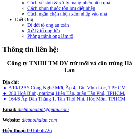
Cách vệ sinh & xử lý mạng nhện hiệu quả
Cách phun thuốc tồn lưu diệt nhện
Cách ngăn chặn nhện xâm nhập vào nhà
Diệt Ong
Di dời tổ ong an toàn
Xử lý tổ ong lớn
Phòng tránh ong làm tổ
Thông tin liên hệ:
Công ty TNHH TM DV trừ mối và côn trùng Hà
Lan
Địa chỉ:
🔸 A10/12A5 Công Nghệ Mới, Ấp 4, Tân Vĩnh Lộc, TPHCM.
🔸 280 Hoà Bình, phường Hiệp Tân, quận Tân Phú, TPHCM.
🔸 164/6 Ấp Dân Thắng 1, Tân Thới Nhì, Hóc Môn, TPHCM
Email:
dietmoihalan@gmail.com
Website:
dietmoihalan.com
Điện thoại:
0916666726