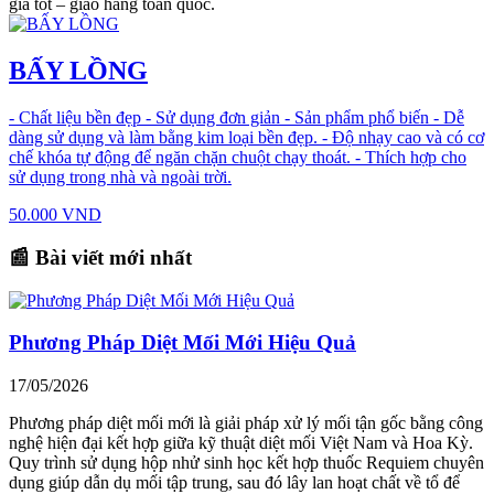
giá tốt – giao hàng toàn quốc.
BẤY LỒNG
- Chất liệu bền đẹp - Sử dụng đơn giản - Sản phẩm phổ biến - Dễ
dàng sử dụng và làm bằng kim loại bền đẹp. - Độ nhạy cao và có cơ
chế khóa tự động để ngăn chặn chuột chạy thoát. - Thích hợp cho
sử dụng trong nhà và ngoài trời.
50.000 VND
📰 Bài viết mới nhất
Phương Pháp Diệt Mối Mới Hiệu Quả
17/05/2026
Phương pháp diệt mối mới là giải pháp xử lý mối tận gốc bằng công
nghệ hiện đại kết hợp giữa kỹ thuật diệt mối Việt Nam và Hoa Kỳ.
Quy trình sử dụng hộp nhử sinh học kết hợp thuốc Requiem chuyên
dụng giúp dẫn dụ mối tập trung, sau đó lây lan hoạt chất về tổ để