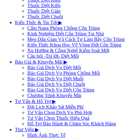
Thuốc Diệt Kiến
Thuốc Diệt Gián
Thuốc Diệt Chuột
Kiến Thức & Tin Tức
▶
Cẩm Nang Phòng Chống Côn Trùng
Kinh Nghiệm Diệt Côn Trùng Tại Nhà
Mẹo Dân Gian Và Cách Tự Làm Bẫy Côn Trùng
Kiến Thức Khoa Học Về Vòng Đời Côn Trùng
Xu Hướng & Công Nghệ Kiểm Soát Mới
Câu hỏi -Trả lời- Diệt Mối
Báo Giá & Khuyến Mãi
▶
Báo Giá Dịch Vụ Diệt Mối
Báo Giá Dịch Vụ Phòng Chống Mối
Báo Giá Dịch Vụ Diệt Muỗi
Báo Giá Dịch Vụ Diệt Chuột
Báo Giá Dịch Vụ Diệt Côn Trùng
Chương Trình Khuyến Mãi
Tư Vấn & Hỗ Trợ
▶
Đặt Lịch Khảo Sát Miễn Phí
Tư Vấn Chọn Dịch Vụ Phù Hợp
Tư Vấn Chọn Thuốc Hiệu Quả
Hỗ Trợ Bảo Hành & Chăm Sóc Khách Hàng
Thư Viện
▶
Hình Ảnh Thực Tế