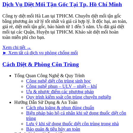
Dịch Vụ Diệt Mối Tận Gốc Tại Tp. Hồ Chí Minh
Công ty diệt mối Hà Lan tại TPHCM. Chuyên diệt mối tận gốc
bằng phương án xử lý tốt nhất và giá cả hợp lý. Ít độc hại, an toàn,
giá rẻ, diệt mối tận gốc, bảo hành từ 1 đến 5 năm. Ưu đãi giá diệt
mối tại các Quận, Huyện tại TPHCM. Khảo sát diệt mối hoàn
toàn miễn phí cho bạn.
Xem chi tiết →
► Xem tất cả dịch vụ phòng chống mối
Cách Diệt & Phòng Côn Trùng
Tổng Quan Công Nghệ & Quy Trình
Công nghệ diệt côn trùng sinh học
Công nghệ phun – ULV – nhiệt – khí
Ưu & nhược điểm các phương pháp
Quy trình kiểm soát côn trùng chuyên nghiệp
Hướng Dẫn Sử Dụng & An Toàn
Cách pha loãng & phun đúng chuẩn
Biện pháp bảo hộ cá nhân khi sử dụng thuốc diệt côn
trùng
Lưu ý khi sử dụng thuốc diệt côn trùng trong nhà
Bảo quản & tiêu hủy an toàn