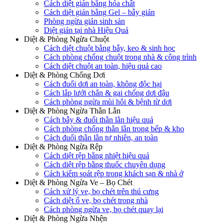
Cách diệt gián bằng hóa chất
Cách diệt gián bằng Gel – bẫy gián
Phòng ngừa gián sinh sản
Diệt gián tại nhà Hiệu Quả
Diệt & Phòng Ngừa Chuột
Cách diệt chuột bằng bẫy, keo & sinh học
Cách phòng chống chuột trong nhà & công trình
Cách diệt chuột an toàn, hiệu quả cao
Diệt & Phòng Chống Dơi
Cách đuổi dơi an toàn, không độc hại
Cách lắp lưới chắn & gai chống dơi đậu
Cách phòng ngừa mùi hôi & bệnh từ dơi
Diệt & Phòng Ngừa Thằn Lằn
Cách bẫy & đuổi thằn lằn hiệu quả
Cách phòng chống thằn lằn trong bếp & kho
Cách đuổi thằn lằn tự nhiên, an toàn
Diệt & Phòng Ngừa Rệp
Cách diệt rệp bằng nhiệt hiệu quả
Cách diệt rệp bằng thuốc chuyên dụng
Cách kiểm soát rệp trong khách sạn & nhà ở
Diệt & Phòng Ngừa Ve – Bọ Chét
Cách xử lý ve, bọ chét trên thú cưng
Cách diệt ổ ve, bọ chét trong nhà
Cách phòng ngừa ve, bọ chét quay lại
Diệt & Phòng Ngừa Nhện