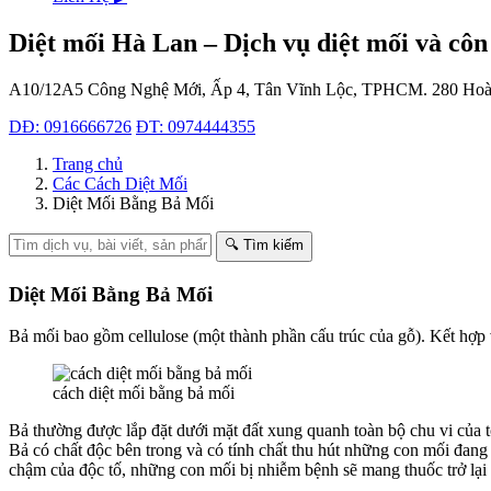
Diệt mối Hà Lan – Dịch vụ diệt mối và côn
A10/12A5 Công Nghệ Mới, Ấp 4, Tân Vĩnh Lộc, TPHCM.
280 Hoà
DĐ: 0916666726
ĐT: 0974444355
Trang chủ
Các Cách Diệt Mối
Diệt Mối Bằng Bả Mối
🔍 Tìm kiếm
Diệt Mối Bằng Bả Mối
Bả mối bao gồm cellulose (một thành phần cấu trúc của gỗ). Kết hợp v
cách diệt mối bằng bả mối
Bả thường được lắp đặt dưới mặt đất xung quanh toàn bộ chu vi của
Bả có chất độc bên trong và có tính chất thu hút những con mối đang
chậm của độc tố, những con mối bị nhiễm bệnh sẽ mang thuốc trở lại