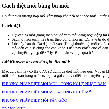
Cách diệt mối bằng bả mối
Có rất nhiều trường hợp mối xâm nhập vào nhà bạn theo nhiều đường k
Cách đặt:
Đặt các bả mồi (trạm) theo dõi để xem mối đang hoạt động tại
Sau một thời gian, nếu trạm theo dõi bị mối ăn, tức là vị trí đó
Lúc này bạn thả Bả diệt mối vào. (là loại thuốc diệt mối có tá
mồi đến chia sẻ cùng các con khác. Điều này khiến cho cả đàn
vụ chuyên nghiệp để xử lý sẽ an toàn và hiệu quả hơn.
Lời Khuyên từ chuyên gia diệt mối
:
Mặc dù cách này có thể được sử dụng để diệt mối hiệu quả. Vì bạn k
mối hoàn toàn trong nhà của bạn là gọi dịch vụ diệt mối chuyên nghi
PHƯƠNG PHÁP DIỆT MỐI MỚI – CÔNG NGHỆ NHẬT BẢN
PHƯƠNG PHÁP DIỆT MỐI MỚI – CÔNG NGHỆ MỸ
PHƯƠNG PHÁP DIỆT MỐI TẬN GỐC
TRANG CHỦ