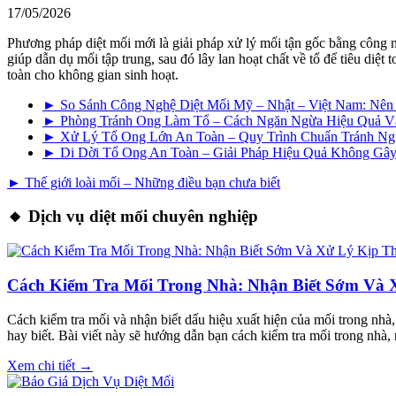
17/05/2026
Phương pháp diệt mối mới là giải pháp xử lý mối tận gốc bằng công 
giúp dẫn dụ mối tập trung, sau đó lây lan hoạt chất về tổ để tiêu di
toàn cho không gian sinh hoạt.
► So Sánh Công Nghệ Diệt Mối Mỹ – Nhật – Việt Nam: Nê
► Phòng Tránh Ong Làm Tổ – Cách Ngăn Ngừa Hiệu Quả V
► Xử Lý Tổ Ong Lớn An Toàn – Quy Trình Chuẩn Tránh N
► Di Dời Tổ Ong An Toàn – Giải Pháp Hiệu Quả Không G
► Thế giới loài mối – Những điều bạn chưa biết
🔸 Dịch vụ diệt mối chuyên nghiệp
Cách Kiểm Tra Mối Trong Nhà: Nhận Biết Sớm Và 
Cách kiểm tra mối và nhận biết dấu hiệu xuất hiện của mối trong nhà
hay biết. Bài viết này sẽ hướng dẫn bạn cách kiểm tra mối trong nhà,
Xem chi tiết →