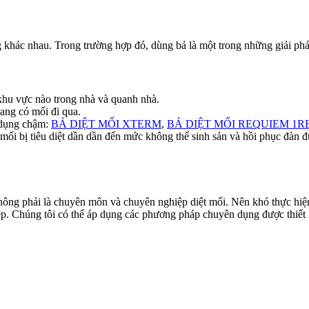
hác nhau. Trong trường hợp đó, dùng bả là một trong những giải pháp 
 khu vực nào trong nhà và quanh nhà.
 đang có mối đi qua.
c dụng chậm:
BẢ DIỆT MỐI XTERM
,
BẢ DIỆT MỐI REQUIEM 1R
 mối bị tiêu diệt dần dần đến mức không thể sinh sản và hồi phục đàn
hông phải là chuyên môn và chuyên nghiệp diệt mối. Nên khó thực hiện
ệp. Chúng tôi có thể áp dụng các phương pháp chuyên dụng được thiết kế