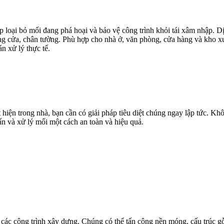
 loại bỏ mối đang phá hoại và bảo vệ công trình khỏi tái xâm nhập. Dị
ung cửa, chân tường. Phù hợp cho nhà ở, văn phòng, cửa hàng và kho xư
n xử lý thực tế.
ện trong nhà, bạn cần có giải pháp tiêu diệt chúng ngay lập tức. Khô
vấn và xử lý mối một cách an toàn và hiệu quả.
các công trình xây dựng. Chúng có thể tấn công nền móng, cấu trúc gỗ,