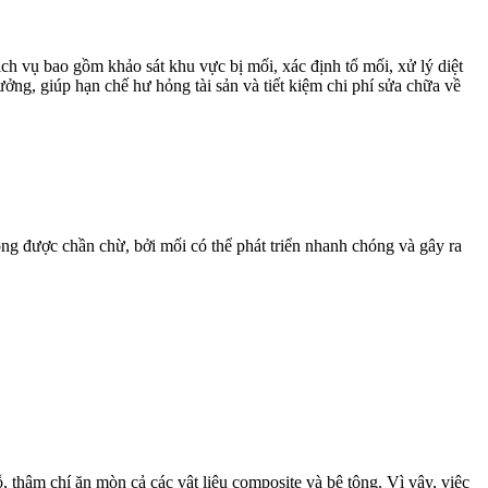
ch vụ bao gồm khảo sát khu vực bị mối, xác định tổ mối, xử lý diệt
ởng, giúp hạn chế hư hỏng tài sản và tiết kiệm chi phí sửa chữa về
ng được chần chừ, bởi mối có thể phát triển nhanh chóng và gây ra
 thậm chí ăn mòn cả các vật liệu composite và bê tông. Vì vậy, việc