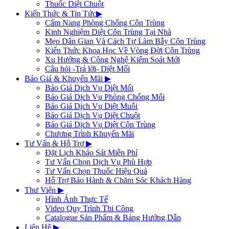
Thuốc Diệt Chuột
Kiến Thức & Tin Tức
▶
Cẩm Nang Phòng Chống Côn Trùng
Kinh Nghiệm Diệt Côn Trùng Tại Nhà
Mẹo Dân Gian Và Cách Tự Làm Bẫy Côn Trùng
Kiến Thức Khoa Học Về Vòng Đời Côn Trùng
Xu Hướng & Công Nghệ Kiểm Soát Mới
Câu hỏi -Trả lời- Diệt Mối
Báo Giá & Khuyến Mãi
▶
Báo Giá Dịch Vụ Diệt Mối
Báo Giá Dịch Vụ Phòng Chống Mối
Báo Giá Dịch Vụ Diệt Muỗi
Báo Giá Dịch Vụ Diệt Chuột
Báo Giá Dịch Vụ Diệt Côn Trùng
Chương Trình Khuyến Mãi
Tư Vấn & Hỗ Trợ
▶
Đặt Lịch Khảo Sát Miễn Phí
Tư Vấn Chọn Dịch Vụ Phù Hợp
Tư Vấn Chọn Thuốc Hiệu Quả
Hỗ Trợ Bảo Hành & Chăm Sóc Khách Hàng
Thư Viện
▶
Hình Ảnh Thực Tế
Video Quy Trình Thi Công
Catalogue Sản Phẩm & Bảng Hướng Dẫn
Liên Hệ
▶