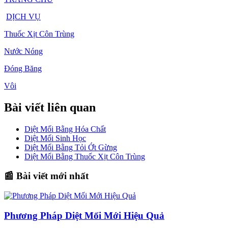
DỊCH VỤ
Thuốc Xịt Côn Trùng
Nước Nóng
Đóng Băng
Vôi
Bài viết liên quan
Diệt Mối Bằng Hóa Chất
Diệt Mối Sinh Học
Diệt Mối Bằng Tỏi Ớt Gừng
Diệt Mối Bằng Thuốc Xịt Côn Trùng
📰 Bài viết mới nhất
Phương Pháp Diệt Mối Mới Hiệu Quả