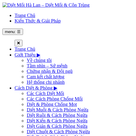
Trang Chủ
Kiến Thức & Giải Pháp
menu: ☰
❌
Trang Chủ
Giới Thiệu
▶
Về chúng tôi
Tầm nhìn – Sứ mệnh
Chứng nhận & Đội ngũ
Cam kết chất lượng
Hệ thống chi nhánh
Cách Diệt & Phòng
▶
Các Cách Diệt Mối
Các Cách Phòng Chống Mối
Diệt & Phòng Chống Mọt
Diệt Muỗi & Cách Phòng Ngừa
Diệt Ruồi & Cách Phòng Ngừa
Diệt Kiến & Cách Phòng Ngừa
Diệt Gián & Cách Phòng Ngừa
Diệt Chuột & Cách Phòng Ngừa