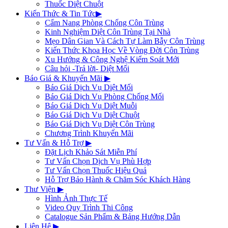
Thuốc Diệt Chuột
Kiến Thức & Tin Tức
▶
Cẩm Nang Phòng Chống Côn Trùng
Kinh Nghiệm Diệt Côn Trùng Tại Nhà
Mẹo Dân Gian Và Cách Tự Làm Bẫy Côn Trùng
Kiến Thức Khoa Học Về Vòng Đời Côn Trùng
Xu Hướng & Công Nghệ Kiểm Soát Mới
Câu hỏi -Trả lời- Diệt Mối
Báo Giá & Khuyến Mãi
▶
Báo Giá Dịch Vụ Diệt Mối
Báo Giá Dịch Vụ Phòng Chống Mối
Báo Giá Dịch Vụ Diệt Muỗi
Báo Giá Dịch Vụ Diệt Chuột
Báo Giá Dịch Vụ Diệt Côn Trùng
Chương Trình Khuyến Mãi
Tư Vấn & Hỗ Trợ
▶
Đặt Lịch Khảo Sát Miễn Phí
Tư Vấn Chọn Dịch Vụ Phù Hợp
Tư Vấn Chọn Thuốc Hiệu Quả
Hỗ Trợ Bảo Hành & Chăm Sóc Khách Hàng
Thư Viện
▶
Hình Ảnh Thực Tế
Video Quy Trình Thi Công
Catalogue Sản Phẩm & Bảng Hướng Dẫn
Liên Hệ
▶