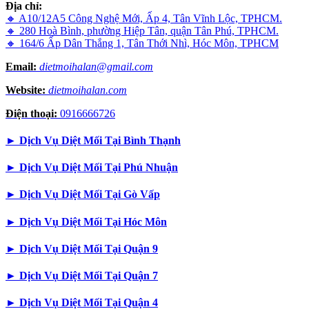
Địa chỉ:
🔸 A10/12A5 Công Nghệ Mới, Ấp 4, Tân Vĩnh Lộc, TPHCM.
🔸 280 Hoà Bình, phường Hiệp Tân, quận Tân Phú, TPHCM.
🔸 164/6 Ấp Dân Thắng 1, Tân Thới Nhì, Hóc Môn, TPHCM
Email:
dietmoihalan@gmail.com
Website:
dietmoihalan.com
Điện thoại:
0916666726
►
Dịch Vụ Diệt Mối Tại Bình Thạnh
►
Dịch Vụ Diệt Mối Tại Phú Nhuận
►
Dịch Vụ Diệt Mối Tại Gò Vấp
►
Dịch Vụ Diệt Mối Tại Hóc Môn
►
Dịch Vụ Diệt Mối Tại Quận 9
►
Dịch Vụ Diệt Mối Tại Quận 7
►
Dịch Vụ Diệt Mối Tại Quận 4