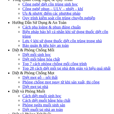
Công nghệ diệt côn trùng sinh học
Công nghệ phun – ULV – nhiệt – khí
Ưu & nhược điểm các phương pháp
Quy trình kiểm soát côn trùng chuyên nghiệp
Hướng Dẫn Sử Dụng & An Toàn
Cách pha loãng & phun đúng chuẩn
Biện pháp bảo hộ cá nhân khi sử dụng thuốc diệt côn
trùng
Lưu ý khi sử dụng thuốc diệt côn trùng trong nhà
Bảo quản & tiêu hủy an toàn
Diệt & Phòng Chống Mối
Diệt mối sinh học
Diệt mối bằng hóa chất
Top 7 cách phòng chống mối công trình
Top 28 cách diệt mối tại nhà đơn giản và hiệu quả nhất
Diệt & Phòng Chống Mọt
Diệt mọt gỗ – nội thất
Phòng chống mọt ngay từ khi sản xuất, thi công
Diệt mọt tại nhà
Diệt và Phòng Muỗi
Cách diệt muỗi sinh học
Cách diệt muỗi bằng hóa chất
Phòng ngừa muỗi sinh sản
Diệt muỗi tại nhà an toàn