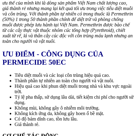
ưu thế của mình khi là dòng sản phẩm Việt Nam chất lượng cao,
giá thành rẻ nhưng mang lại kết quả tối ưu trong việc tiêu diệt muỗi
và côn trùng. Với thành phần tự nhiên có trong thuốc là Permethrin
(50%) 1 trong 50 thành phần chính để diệt trừ và phòng chống
muỗi được phép lưu hành tại Việt Nam. Permethrin được bào chế
từ các cây thực vật thuộc nhóm cúc tổng hợp (Pyrethroid), chiết
xuất từ rể, lá và thân cây cúc độc với côn trùng máu lạnh nhưng an
toàn cho người và vật nuôi.
ƯU ĐIỂM - CÔNG DỤNG CỦA
PERMECIDE 50EC
Tiêu diệt muỗi và các loại côn trùng hiệu quả cao.
Thành phần tự nhiên an toàn cho người và vật nuôi.
Hiệu quả cao khi phun diệt muỗi trong nhà và khu vực ngoài
trời.
Tỷ lệ pha thấp, sử dụng lâu dài, tiết kiệm chi phí cho người sử
dụng.
Không mùi, không gây ô nhiễm môi trường.
Không kích ứng da, không gây hoen ố bề mặt.
Có độ bám dính cao, tồn lưu lâu.
Giá thành rẻ.
CƠ CHẾ TÁC ĐỘNG