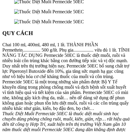
QUY CÁCH
Chai 100 ml, 400ml, 480 ml, 1 lít. THÀNH PHẦN
Permethrin............... 500 g/lít. Phụ gia................. vừa đủ 1 lít. TÍNH
NĂNG TÁC DỤNG Permecide 50EC là thuốc diệt muỗi, ruồi và
nhiều loài côn trùng khác bằng con đường tiếp xúc và vị độc mạnh.
Duy nhất trên thị trường hiện nay, Permecide 50EC bổ sung chất trợ
lực Piperonyl Butoxide đến 10%, gia tăng sức mạnh hạ gục cũng
như vô hiệu hóa cơ chế kháng thuốc của muỗi và côn trùng.
Permecide 50EC là một trong những sản phẩm được Bộ Y Tế
khuyên dùng trong phòng chống muỗi và dịch bệnh sốt xuất huyết
vì tính hiệu quả và tiết kiệm của sản phẩm. Permecide 50EC có mùi
nhẹ, không gây kích ứng da, mắt… nên dễ dàng sử dụng để phun
không gian hoặc phun tồn lưu diệt muỗi, ruồi và các côn trùng quấy
nhiễu khác như gián, kiến, bọ đậu đen, bọ chét…
Thuốc Diệt Muỗi Permecide 50EC là thuốc diệt muỗi sinh học
chuyên dùng phòng chống ruồi, muỗi, kiến, gián, rệp… rất hiệu quả
đến từ công ty Hợp Trí, xuất hiện trên thị trường Việt Nam gần 10
năm thuốc diệt muỗi Permecide 50EC đang dần khẳng định được