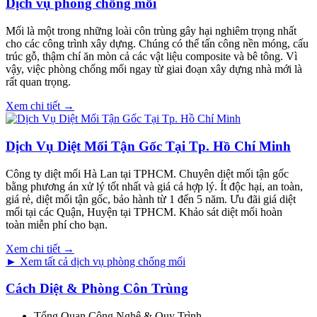
Dịch vụ phòng chống mối
Mối là một trong những loài côn trùng gây hại nghiêm trọng nhất
cho các công trình xây dựng. Chúng có thể tấn công nền móng, cấu
trúc gỗ, thậm chí ăn mòn cả các vật liệu composite và bê tông. Vì
vậy, việc phòng chống mối ngay từ giai đoạn xây dựng nhà mới là
rất quan trọng.
Xem chi tiết →
Dịch Vụ Diệt Mối Tận Gốc Tại Tp. Hồ Chí Minh
Công ty diệt mối Hà Lan tại TPHCM. Chuyên diệt mối tận gốc
bằng phương án xử lý tốt nhất và giá cả hợp lý. Ít độc hại, an toàn,
giá rẻ, diệt mối tận gốc, bảo hành từ 1 đến 5 năm. Ưu đãi giá diệt
mối tại các Quận, Huyện tại TPHCM. Khảo sát diệt mối hoàn
toàn miễn phí cho bạn.
Xem chi tiết →
► Xem tất cả dịch vụ phòng chống mối
Cách Diệt & Phòng Côn Trùng
Tổng Quan Công Nghệ & Quy Trình