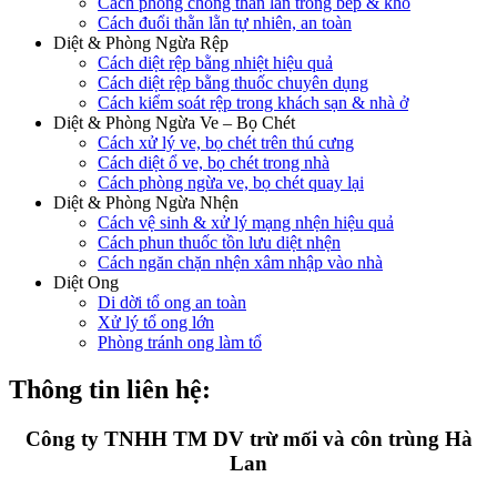
Cách phòng chống thằn lằn trong bếp & kho
Cách đuổi thằn lằn tự nhiên, an toàn
Diệt & Phòng Ngừa Rệp
Cách diệt rệp bằng nhiệt hiệu quả
Cách diệt rệp bằng thuốc chuyên dụng
Cách kiểm soát rệp trong khách sạn & nhà ở
Diệt & Phòng Ngừa Ve – Bọ Chét
Cách xử lý ve, bọ chét trên thú cưng
Cách diệt ổ ve, bọ chét trong nhà
Cách phòng ngừa ve, bọ chét quay lại
Diệt & Phòng Ngừa Nhện
Cách vệ sinh & xử lý mạng nhện hiệu quả
Cách phun thuốc tồn lưu diệt nhện
Cách ngăn chặn nhện xâm nhập vào nhà
Diệt Ong
Di dời tổ ong an toàn
Xử lý tổ ong lớn
Phòng tránh ong làm tổ
Thông tin liên hệ:
Công ty TNHH TM DV trừ mối và côn trùng Hà
Lan