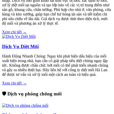
nhập. Dịch vụ bao gồm khảo sát khu vực bị mối, xác định tổ mối,
xử lý diệt mối tại nguồn và tạo lớp bảo vệ các vị trí trọng điểm như
sàn gỗ, khung cửa, chân tường. Phù hợp cho nhà ở, văn phòng, cửa
hàng và kho xưởng, giúp hạn chế hư hỏng tài sản và tiết kiệm chi
phí sửa chữa về lâu dài. Giá dịch vụ được tính theo diện tích, mức
độ mối và phương án xử lý thực tế.
Xem chi tiết →
Dịch Vụ Diệt Mối
Hành Động Nhanh Chóng: Ngay khi phát hiện dấu hiệu của mối
xuất hiện trong nhà, bạn cần có giải pháp tiêu diệt chúng ngay lập
tức. Không được chần chừ, bởi mối có thể phát triển nhanh chóng
và gây ra nhiều thiệt hại. Hãy liên hệ với công ty diệt mối Hà Lan
để được tư vấn và xử lý mối một cách an toàn và hiệu quả.
Xem chi tiết →
🛡️ Dịch vụ phòng chống mối