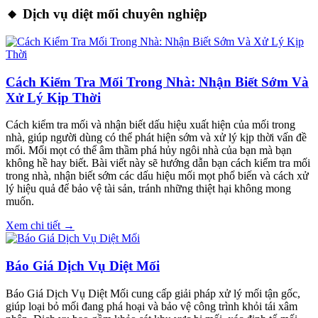
🔸 Dịch vụ diệt mối chuyên nghiệp
Cách Kiểm Tra Mối Trong Nhà: Nhận Biết Sớm Và
Xử Lý Kịp Thời
Cách kiểm tra mối và nhận biết dấu hiệu xuất hiện của mối trong
nhà, giúp người dùng có thể phát hiện sớm và xử lý kịp thời vấn đề
mối. Mối mọt có thể âm thầm phá hủy ngôi nhà của bạn mà bạn
không hề hay biết. Bài viết này sẽ hướng dẫn bạn cách kiểm tra mối
trong nhà, nhận biết sớm các dấu hiệu mối mọt phổ biến và cách xử
lý hiệu quả để bảo vệ tài sản, tránh những thiệt hại không mong
muốn.
Xem chi tiết →
Báo Giá Dịch Vụ Diệt Mối
Báo Giá Dịch Vụ Diệt Mối cung cấp giải pháp xử lý mối tận gốc,
giúp loại bỏ mối đang phá hoại và bảo vệ công trình khỏi tái xâm