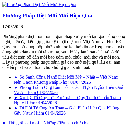
Phương Pháp Diệt Mối Mới Hiệu Quả
17/05/2026
Phương pháp diệt mối mới là giải pháp xử lý mối tận gốc bằng công
nghệ hiện đại kết hợp giữa kỹ thuật diệt mối Việt Nam và Hoa Kỳ.
Quy trình sử dụng hộp nhử sinh học kết hợp thuốc Requiem chuyên
dụng giúp dẫn dụ mối tập trung, sau đó lây lan hoạt chất về tổ để
tiêu diệt toàn bộ đàn mối bao gồm mối chúa, mối thợ và mối non.
Đây là phương pháp được đánh giá cao nhờ hiệu quả lâu dài, hạn
chế tái phát và an toàn cho không gian sinh hoạt.
► So Sánh Công Nghệ Diệt Mối Mỹ – Nhật – Việt Nam:
Nên Chọn Phương Pháp Nào?
01/04/2026
► Phòng Tránh Ong Làm Tổ – Cách Ngăn Ngừa Hiệu Quả
Và An Toàn
01/04/2026
► Xử Lý Tổ Ong Lớn An Toàn – Quy Trình Chuẩn Tránh
Nguy Hiểm
01/04/2026
► Di Dời Tổ Ong An Toàn – Giải Pháp Hiệu Quả Không
Gây Nguy Hiểm
01/04/2026
► Thế giới loài mối – Những điều bạn chưa biết