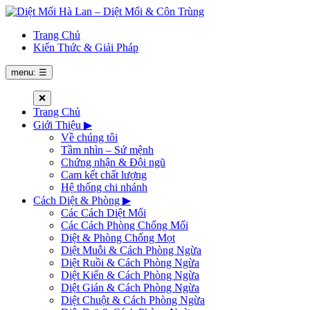
Trang Chủ
Kiến Thức & Giải Pháp
menu: ☰
❌
Trang Chủ
Giới Thiệu
▶
Về chúng tôi
Tầm nhìn – Sứ mệnh
Chứng nhận & Đội ngũ
Cam kết chất lượng
Hệ thống chi nhánh
Cách Diệt & Phòng
▶
Các Cách Diệt Mối
Các Cách Phòng Chống Mối
Diệt & Phòng Chống Mọt
Diệt Muỗi & Cách Phòng Ngừa
Diệt Ruồi & Cách Phòng Ngừa
Diệt Kiến & Cách Phòng Ngừa
Diệt Gián & Cách Phòng Ngừa
Diệt Chuột & Cách Phòng Ngừa