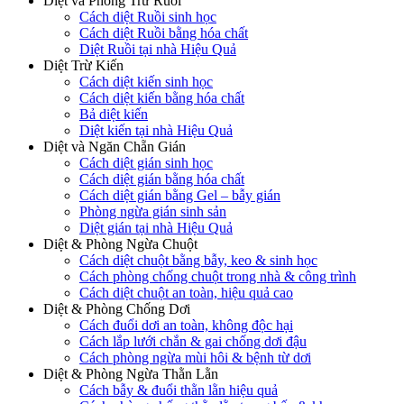
Diệt và Phòng Trừ Ruồi
Cách diệt Ruồi sinh học
Cách diệt Ruồi bằng hóa chất
Diệt Ruồi tại nhà Hiệu Quả
Diệt Trừ Kiến
Cách diệt kiến sinh học
Cách diệt kiến bằng hóa chất
Bả diệt kiến
Diệt kiến tại nhà Hiệu Quả
Diệt và Ngăn Chẵn Gián
Cách diệt gián sinh học
Cách diệt gián bằng hóa chất
Cách diệt gián bằng Gel – bẫy gián
Phòng ngừa gián sinh sản
Diệt gián tại nhà Hiệu Quả
Diệt & Phòng Ngừa Chuột
Cách diệt chuột bằng bẫy, keo & sinh học
Cách phòng chống chuột trong nhà & công trình
Cách diệt chuột an toàn, hiệu quả cao
Diệt & Phòng Chống Dơi
Cách đuổi dơi an toàn, không độc hại
Cách lắp lưới chắn & gai chống dơi đậu
Cách phòng ngừa mùi hôi & bệnh từ dơi
Diệt & Phòng Ngừa Thằn Lằn
Cách bẫy & đuổi thằn lằn hiệu quả