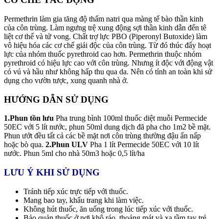
Permethrin làm gia tăng độ thấm natri qua màng tế bào thần kinh
của côn trùng. Làm ngưng trệ xung động sợi thần kinh dẫn đến tê
liệt cơ thể và tử vong. Chất trợ lực PBO (Piperonyl Butoxide) làm
vô hiệu hóa các cơ chế giải độc của côn trùng. Từ đó thúc đẩy hoạt
lực của nhóm thuốc pyrethroid cao hơn. Permethrin thuộc nhóm
pyrethroid có hiệu lực cao với côn trùng. Nhưng ít độc với động vật
có vú và hầu như không hấp thu qua da. Nên có tính an toàn khi sử
dụng cho vườn tược, xung quanh nhà ở.
HƯỚNG DẪN SỬ DỤNG
1.Phun tồn lưu
Pha trung bình 100ml thuốc diệt muỗi Permecide
50EC với 5 lít nước, phun 50ml dung dịch đã pha cho 1m2 bề mặt.
Phun ướt đều tất cả các bề mặt nơi côn trùng thường đậu ẩn nấp
hoặc bò qua.
2.Phun ULV
Pha 1 lít Permecide 50EC với 10 lít
nước. Phun 5ml cho nhà 50m3 hoặc 0,5 lít/ha
LƯU Ý KHI SỬ DỤNG
Tránh tiếp xúc trực tiếp với thuốc.
Mang bao tay, khẩu trang khi làm việc.
Không hút thuốc, ăn uống trong lúc tiếp xúc với thuốc.
Bảo quản thuốc ở nơi khô ráo, thoáng mát và xa tầm tay trẻ