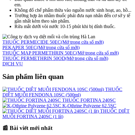
em.
Không đổ chế phẩm thừa vào nguồn nước sinh hoạt, ao, hồ...
Trường hợp ăn nhầm thuốc phải đưa nạn nhân đến cơ sở y tế
gần nhất kèm theo sản phẩm.
Rửa mắt dưới vòi nước 10-15 phút khi bị dính thuốc.
THUỐC PERMECIDE 50EC
(Mở trong cửa số mới)
PEKAPER 50EC
(Mở trong cửa số mới)
THUỐC MAP PERMETHRIN 50EC
(Mở trong cửa số mới)
THUỐC PERMETHRIN 50OD
(Mở trong cửa số mới)
DỊCH VỤ
Sản phẩm liên quan
THUỐC
DIỆT MUỖI FENDONA 10SC (500ml)
THUỐC FORTINA 240SC
K-Othrine Polyzene 62.5SC
THUỐC DIỆT
MUỖI FORTINA 240SC (1 lít)
📰 Bài viết mới nhất