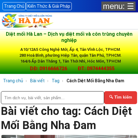
menu: ☰
Trang Chủ
Kiến Thức & Giải Pháp
Diệt mối Hà Lan – Dịch vụ diệt mối và côn trùng chuyên
nghiệp
A10/12A5 Công Nghệ Mới, Ấp 4, Tân Vĩnh Lộc, TPHCM.
280 Hoà Bình, phường Hiệp Tân, quận Tân Phú, TPHCM.
164/6 Ấp Dân Thắng 1, Tân Thới Nhì, Hóc Môn, TPHCM
DĐ: 0916666726
ĐT: 0974444355
Trang chủ
Bài viết
Tag
Cách Diệt Mối Bằng Nha Đam
🔍 Tìm kiếm
Bài viết cho tag: Cách Diệt
Mối Bằng Nha Đam