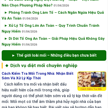
Nên Chọn Phương Pháp Nào?
01/04/2026
► Phòng Tránh Ong Làm Tổ – Cách Ngăn Ngừa Hiệu Quả
Và An Toàn
01/04/2026
► Xử Lý Tổ Ong Lớn An Toàn – Quy Trình Chuẩn Tránh
Nguy Hiểm
01/04/2026
► Di Dời Tổ Ong An Toàn – Giải Pháp Hiệu Quả Không Gây
Nguy Hiểm
01/04/2026
► Thế giới loài mối – Những điều bạn chưa biết
🔸 Dịch vụ diệt mối chuyên nghiệp
Cách Kiểm Tra Mối Trong Nhà: Nhận Biết
Sớm Và Xử Lý Kịp Thời
Cách kiểm tra mối và nhận biết dấu
hiệu xuất hiện của mối trong nhà, giúp
người dùng có thể phát hiện sớm và xử lý kịp thời vấn đề
mối. Mối mọt có thể âm thầm phá hủy ngôi nhà của bạn
mà bạn không hề hay biết. Bài viết này sẽ hướng dẫn bạn