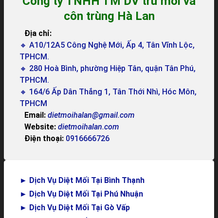
Công ty TNHH TM DV trừ mối và
côn trùng Hà Lan
Địa chỉ:
🔸 A10/12A5 Công Nghệ Mới, Ấp 4, Tân Vĩnh Lộc,
TPHCM.
🔸 280 Hoà Bình, phường Hiệp Tân, quận Tân Phú,
TPHCM.
🔸 164/6 Ấp Dân Thắng 1, Tân Thới Nhì, Hóc Môn,
TPHCM
Email:
dietmoihalan@gmail.com
Website:
dietmoihalan.com
Điện thoại:
0916666726
►
Dịch Vụ Diệt Mối Tại Bình Thạnh
►
Dịch Vụ Diệt Mối Tại Phú Nhuận
►
Dịch Vụ Diệt Mối Tại Gò Vấp