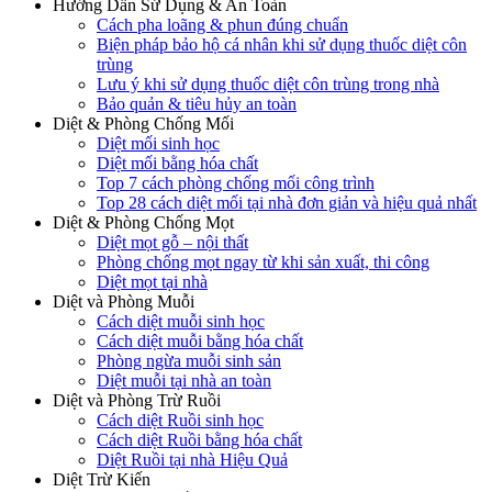
Hướng Dẫn Sử Dụng & An Toàn
Cách pha loãng & phun đúng chuẩn
Biện pháp bảo hộ cá nhân khi sử dụng thuốc diệt côn
trùng
Lưu ý khi sử dụng thuốc diệt côn trùng trong nhà
Bảo quản & tiêu hủy an toàn
Diệt & Phòng Chống Mối
Diệt mối sinh học
Diệt mối bằng hóa chất
Top 7 cách phòng chống mối công trình
Top 28 cách diệt mối tại nhà đơn giản và hiệu quả nhất
Diệt & Phòng Chống Mọt
Diệt mọt gỗ – nội thất
Phòng chống mọt ngay từ khi sản xuất, thi công
Diệt mọt tại nhà
Diệt và Phòng Muỗi
Cách diệt muỗi sinh học
Cách diệt muỗi bằng hóa chất
Phòng ngừa muỗi sinh sản
Diệt muỗi tại nhà an toàn
Diệt và Phòng Trừ Ruồi
Cách diệt Ruồi sinh học
Cách diệt Ruồi bằng hóa chất
Diệt Ruồi tại nhà Hiệu Quả
Diệt Trừ Kiến