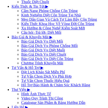
Thuốc Diệt Chuột
Kiến Thức & Tin Tức
▶
Cẩm Nang Phòng Chống Côn Trùng
Kinh Nghiệm Diệt Côn Trùng Tại Nhà
Mẹo Dân Gian Và Cách Tự Làm Bẫy Côn Trùng
Kiến Thức Khoa Học Về Vòng Đời Côn Trùng
Xu Hướng & Công Nghệ Kiểm Soát Mới
Câu hỏi -Trả lời- Diệt Mối
Báo Giá & Khuyến Mãi
▶
Báo Giá Dịch Vụ Diệt Mối
Báo Giá Dịch Vụ Phòng Chống Mối
Báo Giá Dịch Vụ Diệt Muỗi
Báo Giá Dịch Vụ Diệt Chuột
Báo Giá Dịch Vụ Diệt Côn Trùng
Chương Trình Khuyến Mãi
Tư Vấn & Hỗ Trợ
▶
Đặt Lịch Khảo Sát Miễn Phí
Tư Vấn Chọn Dịch Vụ Phù Hợp
Tư Vấn Chọn Thuốc Hiệu Quả
Hỗ Trợ Bảo Hành & Chăm Sóc Khách Hàng
Thư Viện
▶
Hình Ảnh Thực Tế
Video Quy Trình Thi Công
Catalogue Sản Phẩm & Bảng Hướng Dẫn
Liên Hệ
▶