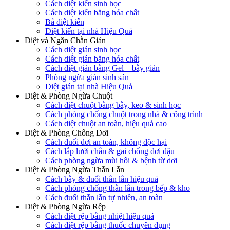
Cách diệt kiến sinh học
Cách diệt kiến bằng hóa chất
Bả diệt kiến
Diệt kiến tại nhà Hiệu Quả
Diệt và Ngăn Chẵn Gián
Cách diệt gián sinh học
Cách diệt gián bằng hóa chất
Cách diệt gián bằng Gel – bẫy gián
Phòng ngừa gián sinh sản
Diệt gián tại nhà Hiệu Quả
Diệt & Phòng Ngừa Chuột
Cách diệt chuột bằng bẫy, keo & sinh học
Cách phòng chống chuột trong nhà & công trình
Cách diệt chuột an toàn, hiệu quả cao
Diệt & Phòng Chống Dơi
Cách đuổi dơi an toàn, không độc hại
Cách lắp lưới chắn & gai chống dơi đậu
Cách phòng ngừa mùi hôi & bệnh từ dơi
Diệt & Phòng Ngừa Thằn Lằn
Cách bẫy & đuổi thằn lằn hiệu quả
Cách phòng chống thằn lằn trong bếp & kho
Cách đuổi thằn lằn tự nhiên, an toàn
Diệt & Phòng Ngừa Rệp
Cách diệt rệp bằng nhiệt hiệu quả
Cách diệt rệp bằng thuốc chuyên dụng