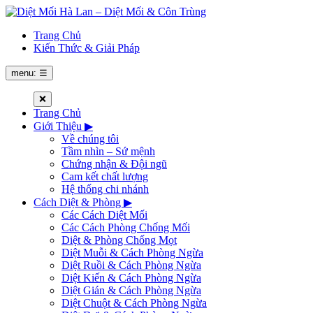
Trang Chủ
Kiến Thức & Giải Pháp
menu: ☰
❌
Trang Chủ
Giới Thiệu
▶
Về chúng tôi
Tầm nhìn – Sứ mệnh
Chứng nhận & Đội ngũ
Cam kết chất lượng
Hệ thống chi nhánh
Cách Diệt & Phòng
▶
Các Cách Diệt Mối
Các Cách Phòng Chống Mối
Diệt & Phòng Chống Mọt
Diệt Muỗi & Cách Phòng Ngừa
Diệt Ruồi & Cách Phòng Ngừa
Diệt Kiến & Cách Phòng Ngừa
Diệt Gián & Cách Phòng Ngừa
Diệt Chuột & Cách Phòng Ngừa