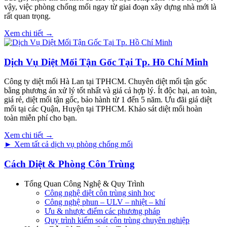
vậy, việc phòng chống mối ngay từ giai đoạn xây dựng nhà mới là
rất quan trọng.
Xem chi tiết →
Dịch Vụ Diệt Mối Tận Gốc Tại Tp. Hồ Chí Minh
Công ty diệt mối Hà Lan tại TPHCM. Chuyên diệt mối tận gốc
bằng phương án xử lý tốt nhất và giá cả hợp lý. Ít độc hại, an toàn,
giá rẻ, diệt mối tận gốc, bảo hành từ 1 đến 5 năm. Ưu đãi giá diệt
mối tại các Quận, Huyện tại TPHCM. Khảo sát diệt mối hoàn
toàn miễn phí cho bạn.
Xem chi tiết →
► Xem tất cả dịch vụ phòng chống mối
Cách Diệt & Phòng Côn Trùng
Tổng Quan Công Nghệ & Quy Trình
Công nghệ diệt côn trùng sinh học
Công nghệ phun – ULV – nhiệt – khí
Ưu & nhược điểm các phương pháp
Quy trình kiểm soát côn trùng chuyên nghiệp