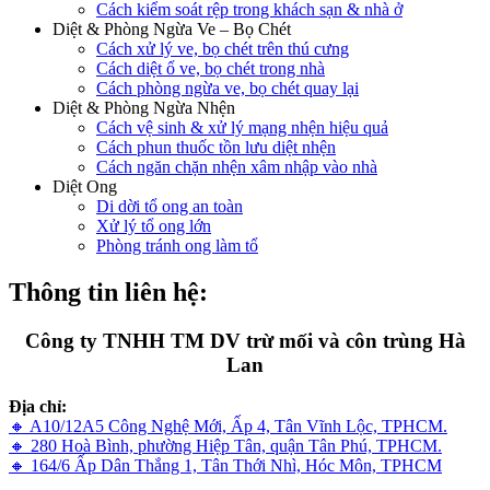
Cách kiểm soát rệp trong khách sạn & nhà ở
Diệt & Phòng Ngừa Ve – Bọ Chét
Cách xử lý ve, bọ chét trên thú cưng
Cách diệt ổ ve, bọ chét trong nhà
Cách phòng ngừa ve, bọ chét quay lại
Diệt & Phòng Ngừa Nhện
Cách vệ sinh & xử lý mạng nhện hiệu quả
Cách phun thuốc tồn lưu diệt nhện
Cách ngăn chặn nhện xâm nhập vào nhà
Diệt Ong
Di dời tổ ong an toàn
Xử lý tổ ong lớn
Phòng tránh ong làm tổ
Thông tin liên hệ:
Công ty TNHH TM DV trừ mối và côn trùng Hà
Lan
Địa chỉ:
🔸 A10/12A5 Công Nghệ Mới, Ấp 4, Tân Vĩnh Lộc, TPHCM.
🔸 280 Hoà Bình, phường Hiệp Tân, quận Tân Phú, TPHCM.
🔸 164/6 Ấp Dân Thắng 1, Tân Thới Nhì, Hóc Môn, TPHCM