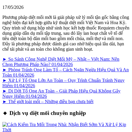
17/05/2026
Phương pháp diệt mối mới là giải pháp xử lý mối tận gốc bằng công
nghệ hiện đại kết hợp giữa kỹ thuật diệt mối Việt Nam và Hoa Kỳ.
Quy trình sử dụng hộp nhử sinh học kết hợp thuốc Requiem chuyên
dụng giúp dẫn dụ mối tập trung, sau đó lây lan hoạt chất về tổ để
tiêu diệt toàn bộ đàn mối bao gồm mối chúa, mối thợ và mối non.
Đây là phương pháp được đánh giá cao nhờ hiệu quả lâu dài, hạn
chế tái phát và an toàn cho không gian sinh hoạt.
► So Sánh Công Nghệ Diệt Mối Mỹ – Nhật – Việt Nam: Nên
Chọn Phương Pháp Nào?
01/04/2026
► Phòng Tránh Ong Làm Tổ – Cách Ngăn Ngừa Hiệu Quả Và An
Toàn
01/04/2026
► Xử Lý Tổ Ong Lớn An Toàn – Quy Trình Chuẩn Tránh Nguy
Hiểm
01/04/2026
► Di Dời Tổ Ong An Toàn – Giải Pháp Hiệu Quả Không Gây
Nguy Hiểm
01/04/2026
► Thế giới loài mối – Những điều bạn chưa biết
🔸 Dịch vụ diệt mối chuyên nghiệp