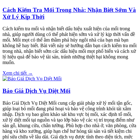
Cách Kiểm Tra Mối Trong Nhà: Nhận Biết Sớm Và
Xử Lý Kịp Thời
Cách kiểm tra mối và nhận biết dấu hiệu xuất hiện của mối trong
nhà, giúp người dùng có thể phát hiện sớm và xử lý kịp thời vấn đề
mối. Mối mọt có thể âm thầm phá hủy ngôi nhà của bạn mà bạn
không hề hay biết. Bài viết này sẽ hướng dẫn bạn cách kiểm tra mối
trong nhà, nhận biết sớm các dấu hiệu mối mọt phổ biến và cách xử
lý hiệu quả để bảo vệ tài sản, tránh những thiệt hại không mong
muốn.
Xem chi tiết →
Báo Giá Dịch Vụ Diệt Mối
Báo Giá Dịch Vụ Diệt Mối cung cấp giải pháp xử lý mối tận gốc,
giúp loại bỏ mối đang phá hoại và bảo vệ công trình khỏi tái xâm
nhập. Dịch vụ bao gồm khảo sát khu vực bị mối, xác định tổ mối,
xử lý diệt mối tại nguồn và tạo lớp bảo vệ các vị trí trọng điểm như
sàn gỗ, khung cửa, chân tường. Phù hợp cho nhà ở, văn phòng, cửa
hàng và kho xưởng, giúp hạn chế hư hỏng tài sản và tiết kiệm chi
phí sửa chữa về lâu dài. Giá dịch vụ được tính theo diện tích, mức