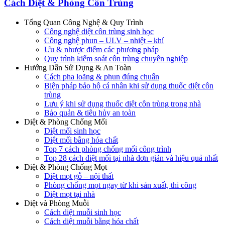
Cách Diệt & Phòng Côn Trùng
Tổng Quan Công Nghệ & Quy Trình
Công nghệ diệt côn trùng sinh học
Công nghệ phun – ULV – nhiệt – khí
Ưu & nhược điểm các phương pháp
Quy trình kiểm soát côn trùng chuyên nghiệp
Hướng Dẫn Sử Dụng & An Toàn
Cách pha loãng & phun đúng chuẩn
Biện pháp bảo hộ cá nhân khi sử dụng thuốc diệt côn
trùng
Lưu ý khi sử dụng thuốc diệt côn trùng trong nhà
Bảo quản & tiêu hủy an toàn
Diệt & Phòng Chống Mối
Diệt mối sinh học
Diệt mối bằng hóa chất
Top 7 cách phòng chống mối công trình
Top 28 cách diệt mối tại nhà đơn giản và hiệu quả nhất
Diệt & Phòng Chống Mọt
Diệt mọt gỗ – nội thất
Phòng chống mọt ngay từ khi sản xuất, thi công
Diệt mọt tại nhà
Diệt và Phòng Muỗi
Cách diệt muỗi sinh học
Cách diệt muỗi bằng hóa chất