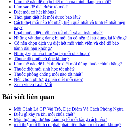
Làm thế nào để nhận biết nhà của mình đang có mối?
Làm sao để diệt được tổ mối?
Diệt mối có hết không?
Thời gian diệt hết mối được bao lâu?
Cách diệt mối nào tốt nhất, hiệu quả nhất và kinh tế nhất hiện
nay?
Loại thuốc diệt mối nào tốt nhất và an toàn nhất?
Những vật dụng đang bị mối ăn có nên tái sử dụng lại không?
Có nên chọn dịch vụ diệt hết mối vĩnh viễn và chế độ bảo
hành dài hạn không?
Những vị trí nào thường bị mối phá hoại?
Thuốc diệt mối có độc không?
Làm thế nào để biết thuốc diệt mối đúng thuốc chính hãng?
Thuốc diệt mối sinh học tốt nhất?
Thuốc phòng chống mối nào tốt nhất?
Nên chọn phương pháp diệt mối nào?
Xem video Loài Mối
Bài viết liên quan
Mối Cánh Là Gì? Vai Trò, Đặc Điểm Và Cách Phòng Ngừa
Điều gì xảy ra khi mối chúa chết?
Mối thợ nuôi dưỡng toàn bộ tổ mối bằng cách nào?
mối thợ, mối lính có phải phát triển thành mối cánh không?