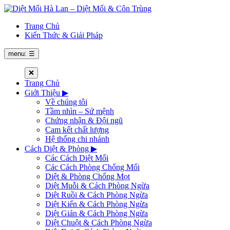
Trang Chủ
Kiến Thức & Giải Pháp
menu: ☰
❌
Trang Chủ
Giới Thiệu
▶
Về chúng tôi
Tầm nhìn – Sứ mệnh
Chứng nhận & Đội ngũ
Cam kết chất lượng
Hệ thống chi nhánh
Cách Diệt & Phòng
▶
Các Cách Diệt Mối
Các Cách Phòng Chống Mối
Diệt & Phòng Chống Mọt
Diệt Muỗi & Cách Phòng Ngừa
Diệt Ruồi & Cách Phòng Ngừa
Diệt Kiến & Cách Phòng Ngừa
Diệt Gián & Cách Phòng Ngừa
Diệt Chuột & Cách Phòng Ngừa