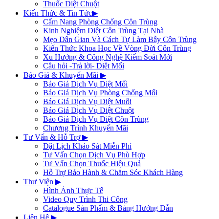
Thuốc Diệt Chuột
Kiến Thức & Tin Tức
▶
Cẩm Nang Phòng Chống Côn Trùng
Kinh Nghiệm Diệt Côn Trùng Tại Nhà
Mẹo Dân Gian Và Cách Tự Làm Bẫy Côn Trùng
Kiến Thức Khoa Học Về Vòng Đời Côn Trùng
Xu Hướng & Công Nghệ Kiểm Soát Mới
Câu hỏi -Trả lời- Diệt Mối
Báo Giá & Khuyến Mãi
▶
Báo Giá Dịch Vụ Diệt Mối
Báo Giá Dịch Vụ Phòng Chống Mối
Báo Giá Dịch Vụ Diệt Muỗi
Báo Giá Dịch Vụ Diệt Chuột
Báo Giá Dịch Vụ Diệt Côn Trùng
Chương Trình Khuyến Mãi
Tư Vấn & Hỗ Trợ
▶
Đặt Lịch Khảo Sát Miễn Phí
Tư Vấn Chọn Dịch Vụ Phù Hợp
Tư Vấn Chọn Thuốc Hiệu Quả
Hỗ Trợ Bảo Hành & Chăm Sóc Khách Hàng
Thư Viện
▶
Hình Ảnh Thực Tế
Video Quy Trình Thi Công
Catalogue Sản Phẩm & Bảng Hướng Dẫn
Liên Hệ
▶