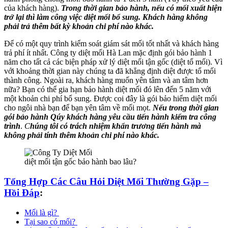
của khách hàng).
Trong thời gian bảo hành, nếu có mối xuất hiện
trở lại thì làm công việc diệt mối bổ sung. Khách hàng không
phải trả thêm bất kỳ khoản chi phí nào khác.
Để có một quy trình kiểm soát giám sát mối tốt nhất và khách hàng
trả phí ít nhất. Công ty diệt mối Hà Lan mặc định gói bảo hành 1
năm cho tất cả các biện pháp xử lý diệt mối tận gốc (diệt tổ mối). Vì
với khoảng thời gian này chúng ta đã khẳng định diệt được tổ mối
thành công. Ngoài ra, khách hàng muốn yên tâm và an tâm hơn
nữa? Bạn có thể gia hạn bảo hành diệt mối đó lên đến 5 năm với
một khoản chi phí bổ sung. Được coi đây là gói bảo hiểm diệt mối
cho ngôi nhà bạn để bạn yên tâm về mối mọt.
Nếu trong thời gian
gói bảo hành Qúy khách hàng yêu cầu tiến hành kiểm tra công
trình
.
C
húng tôi có trách nhiệm khẩn trương tiến hành mà
không phải tính thêm khoản chi phí nào khác.
diệt mối tận gốc bảo hành bao lâu?
Tổng Hợp Các Câu Hỏi Diệt Mối Thường Gặp –
Hồi Đáp
:
Mối là gì?
Tại sao có mối?