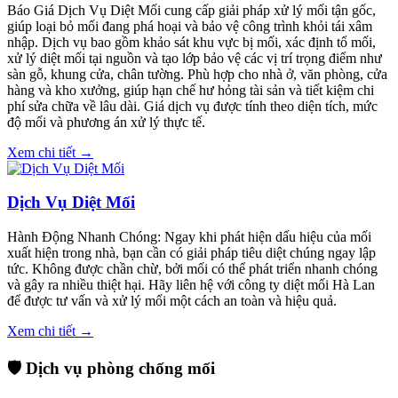
Báo Giá Dịch Vụ Diệt Mối cung cấp giải pháp xử lý mối tận gốc,
giúp loại bỏ mối đang phá hoại và bảo vệ công trình khỏi tái xâm
nhập. Dịch vụ bao gồm khảo sát khu vực bị mối, xác định tổ mối,
xử lý diệt mối tại nguồn và tạo lớp bảo vệ các vị trí trọng điểm như
sàn gỗ, khung cửa, chân tường. Phù hợp cho nhà ở, văn phòng, cửa
hàng và kho xưởng, giúp hạn chế hư hỏng tài sản và tiết kiệm chi
phí sửa chữa về lâu dài. Giá dịch vụ được tính theo diện tích, mức
độ mối và phương án xử lý thực tế.
Xem chi tiết →
Dịch Vụ Diệt Mối
Hành Động Nhanh Chóng: Ngay khi phát hiện dấu hiệu của mối
xuất hiện trong nhà, bạn cần có giải pháp tiêu diệt chúng ngay lập
tức. Không được chần chừ, bởi mối có thể phát triển nhanh chóng
và gây ra nhiều thiệt hại. Hãy liên hệ với công ty diệt mối Hà Lan
để được tư vấn và xử lý mối một cách an toàn và hiệu quả.
Xem chi tiết →
🛡️ Dịch vụ phòng chống mối