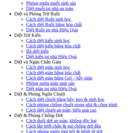
Phòng ngừa muỗi sinh sản
Diệt muỗi tại nhà an toàn
Diệt và Phòng Trừ Ruồi
Cách diệt Ruồi sinh học
Cách diệt Ruồi bằng hóa chất
Diệt Ruồi tại nhà Hiệu Quả
Diệt Trừ Kiến
Cách diệt kiến sinh học
Cách diệt kiến bằng hóa chất
Bả diệt kiến
Diệt kiến tại nhà Hiệu Quả
Diệt và Ngăn Chẵn Gián
Cách diệt gián sinh học
Cách diệt gián bằng hóa chất
Cách diệt gián bằng Gel – bẫy gián
Phòng ngừa gián sinh sản
Diệt gián tại nhà Hiệu Quả
Diệt & Phòng Ngừa Chuột
Cách diệt chuột bằng bẫy, keo & sinh học
Cách phòng chống chuột trong nhà & công trình
Cách diệt chuột an toàn, hiệu quả cao
Diệt & Phòng Chống Dơi
Cách đuổi dơi an toàn, không độc hại
Cách lắp lưới chắn & gai chống dơi đậu
Cách phòng ngừa mùi hôi & bệnh từ dơi