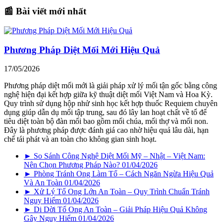
📰 Bài viết mới nhất
Phương Pháp Diệt Mối Mới Hiệu Quả
17/05/2026
Phương pháp diệt mối mới là giải pháp xử lý mối tận gốc bằng công
nghệ hiện đại kết hợp giữa kỹ thuật diệt mối Việt Nam và Hoa Kỳ.
Quy trình sử dụng hộp nhử sinh học kết hợp thuốc Requiem chuyên
dụng giúp dẫn dụ mối tập trung, sau đó lây lan hoạt chất về tổ để
tiêu diệt toàn bộ đàn mối bao gồm mối chúa, mối thợ và mối non.
Đây là phương pháp được đánh giá cao nhờ hiệu quả lâu dài, hạn
chế tái phát và an toàn cho không gian sinh hoạt.
► So Sánh Công Nghệ Diệt Mối Mỹ – Nhật – Việt Nam:
Nên Chọn Phương Pháp Nào?
01/04/2026
► Phòng Tránh Ong Làm Tổ – Cách Ngăn Ngừa Hiệu Quả
Và An Toàn
01/04/2026
► Xử Lý Tổ Ong Lớn An Toàn – Quy Trình Chuẩn Tránh
Nguy Hiểm
01/04/2026
► Di Dời Tổ Ong An Toàn – Giải Pháp Hiệu Quả Không
Gây Nguy Hiểm
01/04/2026