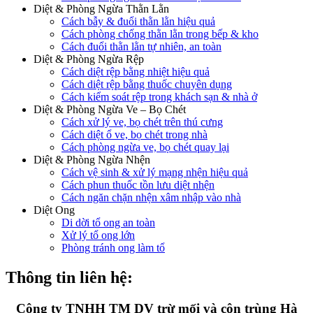
Diệt & Phòng Ngừa Thằn Lằn
Cách bẫy & đuổi thằn lằn hiệu quả
Cách phòng chống thằn lằn trong bếp & kho
Cách đuổi thằn lằn tự nhiên, an toàn
Diệt & Phòng Ngừa Rệp
Cách diệt rệp bằng nhiệt hiệu quả
Cách diệt rệp bằng thuốc chuyên dụng
Cách kiểm soát rệp trong khách sạn & nhà ở
Diệt & Phòng Ngừa Ve – Bọ Chét
Cách xử lý ve, bọ chét trên thú cưng
Cách diệt ổ ve, bọ chét trong nhà
Cách phòng ngừa ve, bọ chét quay lại
Diệt & Phòng Ngừa Nhện
Cách vệ sinh & xử lý mạng nhện hiệu quả
Cách phun thuốc tồn lưu diệt nhện
Cách ngăn chặn nhện xâm nhập vào nhà
Diệt Ong
Di dời tổ ong an toàn
Xử lý tổ ong lớn
Phòng tránh ong làm tổ
Thông tin liên hệ:
Công ty TNHH TM DV trừ mối và côn trùng Hà