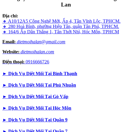
Lan
Địa chỉ:
🔸 A10/12A5 Công Nghệ Mới, Ấp 4, Tân Vĩnh Lộc, TPHCM.
🔸 280 Hoà Bình, phường Hiệp Tân, quận Tân Phú, TPHCM.
🔸 164/6 Ấp Dân Thắng 1, Tân Thới Nhì, Hóc Môn, TPHCM
Email:
dietmoihalan@gmail.com
Website:
dietmoihalan.com
Điện thoại:
0916666726
►
Dịch Vụ Diệt Mối Tại Bình Thạnh
►
Dịch Vụ Diệt Mối Tại Phú Nhuận
►
Dịch Vụ Diệt Mối Tại Gò Vấp
►
Dịch Vụ Diệt Mối Tại Hóc Môn
►
Dịch Vụ Diệt Mối Tại Quận 9
►
Dịch Vụ Diệt Mối Tại Quận 7