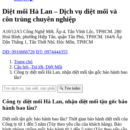
Diệt mối Hà Lan – Dịch vụ diệt mối và
côn trùng chuyên nghiệp
A10/12A5 Công Nghệ Mới, Ấp 4, Tân Vĩnh Lộc, TPHCM.
280
Hoà Bình, phường Hiệp Tân, quận Tân Phú, TPHCM.
164/6 Ấp
Dân Thắng 1, Tân Thới Nhì, Hóc Môn, TPHCM
DĐ: 0916666726
ĐT: 0974444355
Trang chủ
Câu hỏi -Trả lời- Diệt Mối
Công ty diệt mối Hà Lan, nhận diệt mối tận gốc bảo hành bao
lâu?
🔍 Tìm kiếm
Công ty diệt mối Hà Lan, nhận diệt mối tận gốc bảo
hành bao lâu?
Diệt mối tận gốc bảo hành bao lâu? Thời gian bảo hành diệt mối của
Công ty từ 1 đến 5 năm (Tùy theo yêu cầu của khách hàng). Bảo
hành phòng chống mối: bảo hành từ 1 đến 5 năm (Tùy theo yêu cầu