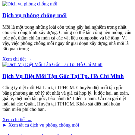
Dịch vụ phòng chống mối
Mối là một trong những loài côn trùng gây hại nghiêm trọng nhất
cho các công trình xây dựng. Chúng có thể tấn công nền móng, cấu
trúc gỗ, thậm chí ăn mòn cả các vật liệu composite và bê tông. Vì
vậy, việc phòng chống mối ngay từ giai đoạn xây dựng nhà mới là
rất quan trọng.
Xem chi tiết →
Dịch Vụ Diệt Mối Tận Gốc Tại Tp. Hồ Chí Minh
Công ty diệt mối Hà Lan tại TPHCM. Chuyên diệt mối tận gốc
bằng phương án xử lý tốt nhất và giá cả hợp lý. Ít độc hại, an toàn,
giá rẻ, diệt mối tận gốc, bảo hành từ 1 đến 5 năm. Ưu đãi giá diệt
mối tại các Quận, Huyện tại TPHCM. Khảo sát diệt mối hoàn
toàn miễn phí cho bạn.
Xem chi tiết →
► Xem tất cả dịch vụ phòng chống mối